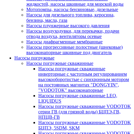
жидкостей, насосы шкивные для морской воды
Мотопомпы, насосы бензиновые, дизельные
Насосы для дизельного топлива, керосина,
бензина, масла, газа
Насосы плунжерные высокого давления
Насосы воздуходувки, для перекачки, подачи
отвода воздуха, вентиляторы осевые
Насосы диафрагменные мембранные
Насосы прогрессивные полостные (шнековые)
высоконапорные шкивные под двигатель
Насосы погружные
Насосы погружные скважинные
Насосы погружные скважинные
инверторные с частотным регулированием
высокооборотистые с синхронным мотором
на постоянных магнитах "DONGYIN",
"VODOTOK" высоконапорные
Насосы погружные скважинные LEO,
LIQUIDUS
Насосы погружные скважинные VODOTOK
серии ГВ (для грязной воды) БЦПЭ-ГВ,
НПЦВ-ГВ
Насосы погружные скважинные VODOTOK
БЦПЭ, 5SDM, SKM
Насосы погружные скважинные VODOTOK