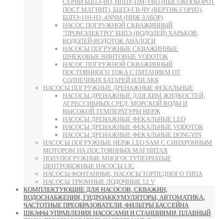
СЕРИИ БЦПЭ-ВО, НПЦУ-ПМ-УВО (ВЫСОКООБОРОТ
ПОСТ МАГНИТ), БЦПЭ-ГВ-ЧУ (ВЕРТИК-ГОРИЗ),
БЦПЭ-100-НЗ, 4NNM (НИЖ ЗАБОР)
НАСОС ПОГРУЖНОЙ СКВАЖИННЫЙ
"ПРОМЭЛЕКТРО" БЦПЭ (ВОДОЛЕЙ) ХАРЬКОВ,
ВОДОЛЕЙ-ВОДОТОК АНАЛОГИ
НАСОСЫ ПОГРУЖНЫЕ СКВАЖИННЫЕ
ШНЕКОВЫЕ ВИНТОВЫЕ VODOTOK
НАСОС ПОГРУЖНОЙ СКВАЖИННЫЙ
ПОСТОЯННОГО ТОКА С ПИТАНИЕМ ОТ
СОЛНЕЧНЫХ БАТАРЕЙ ИЛИ АКБ
НАСОСЫ ПОГРУЖНЫЕ ДРЕНАЖНЫЕ ФЕКАЛЬНЫЕ
НАСОСЫ ДРЕНАЖНЫЕ ДЛЯ ХИМ ЖИДКОСТЕЙ,
АГРЕССИВНЫХ СРЕД, МОРСКОЙ ВОДЫ И
ВЫСОКОЙ ТЕМПЕРАТУРЫ НЕРЖ
НАСОСЫ ДРЕНАЖНЫЕ ФЕКАЛЬНЫЕ LEO
НАСОСЫ ДРЕНАЖНЫЕ ФЕКАЛЬНЫЕ VODOTOK
НАСОСЫ ДРЕНАЖНЫЕ ФЕКАЛЬНЫЕ DONGYIN
НАСОСЫ ПОГРУЖНЫЕ НЕРЖ LEO SAM С СИНХРОННЫМ
МОТОРОМ НА ПОСТОЯННЫХ МАГНИТАХ
ПОЛУПОГРУЖНЫЕ МНОГОСТУПЕНЧАТЫЕ
ЦЕНТРОБЕЖНЫЕ НАСОСЫ LIC
НАСОСЫ ФОНТАННЫЕ, НАСОСЫ ТОРПЕДНОГО ТИПА
НАСОСЫ ТРЮМНЫЕ ЛОДОЧНЫЕ 12 V
КОМПЛЕКТУЮЩИЕ ДЛЯ НАСОСОВ, СКВАЖИН,
ВОДОСНАБЖЕНИЯ, ГИДРОАККУМУЛЯТОРЫ, АВТОМАТИКА,
ЧАСТОТНЫЕ ПРЕОБРАЗОВАТЕЛИ, ФИЛЬТРЫ БАССЕЙНА
ШКАФЫ УПРАВЛЕНИЯ НАСОСАМИ И СТАНЦИЯМИ, ПЛАВНЫЙ