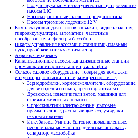
Полупогружные многоступенчатые центробежные
насосы LIC
Насосы фонтанные, насосы торпедного типа
Насосы трюмные лодочные 12 V
Комплектующие для насосов, скважин, водоснабжения,
гидроаккумуляторы, автоматика, частотные
преобразователи, фильтры бассейна
Шкафы управления насосами и станциями, плавный
пуск, преобразователь частоты и т. д.
Аэраторы водоёмов
Канализационные насосы, канализационные станции
промышл, санитарные станции, салолифты
Сельхоз садовое оборудование, товары для дома дачи,
инкубаторы, опрыскиватели, компрессоры и т д
Зернодробилки, кормоизмельчители, оборудование
для виноделия и соков, прессы для отжима
Дровоколы, измельчители веток, машинки для
стрижки животных, шланги
Опрыскиватели электро бензин, бытовые
промышленные, распыляющие воздуходувки,
разбрызгиватели
Инкубаторы Умница бытовые промышленные,
перощипальные машины, доильные аппараты,
сепаратор, маслобойка