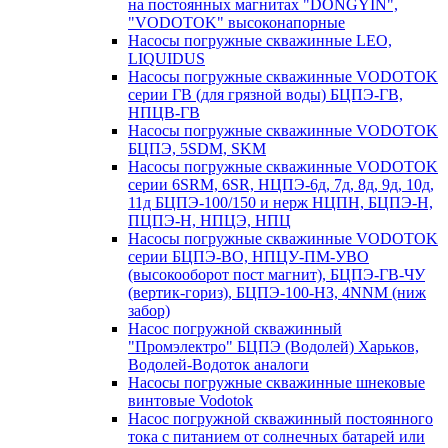
на постоянных магнитах "DONGYIN",
"VODOTOK" высоконапорные
Насосы погружные скважинные LEO,
LIQUIDUS
Насосы погружные скважинные VODOTOK
серии ГВ (для грязной воды) БЦПЭ-ГВ,
НПЦВ-ГВ
Насосы погружные скважинные VODOTOK
БЦПЭ, 5SDM, SKM
Насосы погружные скважинные VODOTOK
серии 6SRM, 6SR, НЦПЭ-6д, 7д, 8д, 9д, 10д,
11д БЦПЭ-100/150 и нерж НЦПН, БЦПЭ-Н,
ПЦПЭ-Н, НПЦЭ, НПЦ
Насосы погружные скважинные VODOTOK
серии БЦПЭ-ВО, НПЦУ-ПМ-УВО
(высокооборот пост магнит), БЦПЭ-ГВ-ЧУ
(вертик-гориз), БЦПЭ-100-НЗ, 4NNM (ниж
забор)
Насос погружной скважинный
"Промэлектро" БЦПЭ (Водолей) Харьков,
Водолей-Водоток аналоги
Насосы погружные скважинные шнековые
винтовые Vodotok
Насос погружной скважинный постоянного
тока с питанием от солнечных батарей или