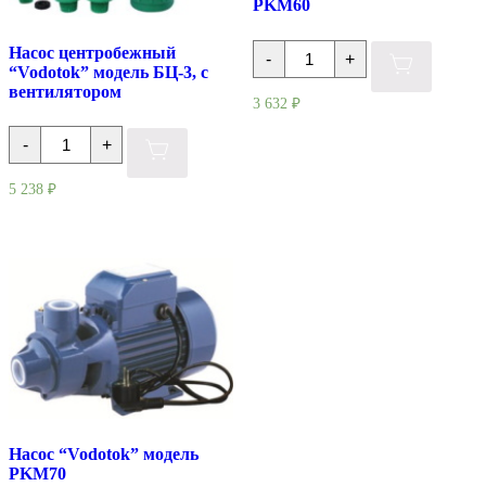
PKM60
Количество
Насос центробежный
-
+
товара
“Vodotok” модель БЦ-3, с
Насос
вентилятором
"Vodotok"
3 632
₽
модель
Количество
PKM60
-
+
товара
Насос
центробежный
5 238
₽
"Vodotok"
модель
БЦ-3,
с
вентилятором
Насос “Vodotok” модель
PKM70