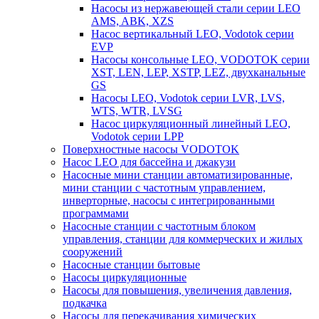
Насосы из нержавеющей стали серии LEO
AMS, ABK, XZS
Насос вертикальный LEO, Vodotok серии
EVP
Насосы консольные LEO, VODOTOK серии
XST, LEN, LEP, XSTP, LEZ, двухканальные
GS
Насосы LEO, Vodotok серии LVR, LVS,
WTS, WTR, LVSG
Насос циркуляционный линейный LEO,
Vodotok серии LPP
Поверхностные насосы VODOTOK
Насос LEO для бассейна и джакузи
Насосные мини станции автоматизированные,
мини станции с частотным управлением,
инверторные, насосы с интегрированными
программами
Насосные станции с частотным блоком
управления, станции для коммерческих и жилых
сооружений
Насосные станции бытовые
Насосы циркуляционные
Насосы для повышения, увеличения давления,
подкачка
Насосы для перекачивания химических