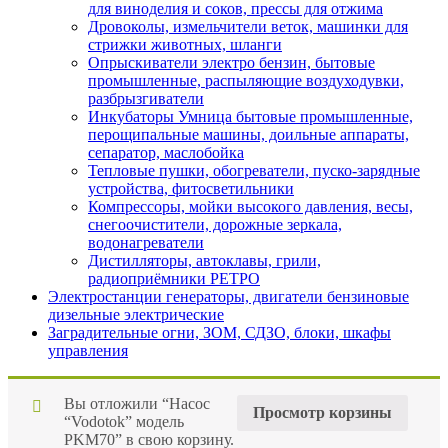
для виноделия и соков, прессы для отжима
Дровоколы, измельчители веток, машинки для
стрижки животных, шланги
Опрыскиватели электро бензин, бытовые
промышленные, распыляющие воздуходувки,
разбрызгиватели
Инкубаторы Умница бытовые промышленные,
перощипальные машины, доильные аппараты,
сепаратор, маслобойка
Тепловые пушки, обогреватели, пуско-зарядные
устройства, фитосветильники
Компрессоры, мойки высокого давления, весы,
снегоочистители, дорожные зеркала,
водонагреватели
Дистилляторы, автоклавы, грили,
радиоприёмники РЕТРО
Электростанции генераторы, двигатели бензиновые
дизельные электрические
Заградительные огни, ЗОМ, СДЗО, блоки, шкафы
управления
Вы отложили “Насос
Просмотр корзины
“Vodotok” модель
PKM70” в свою корзину.