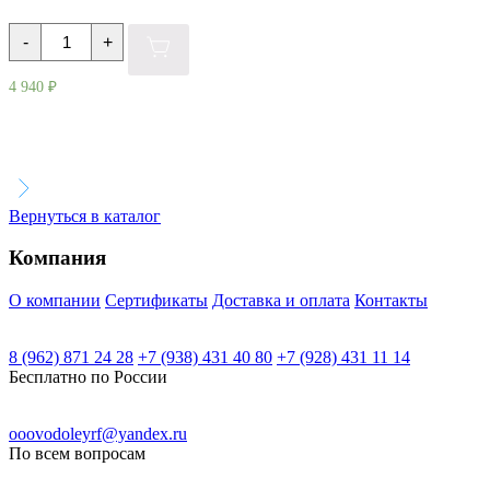
Количество
-
+
товара
Насос
"Vodotok"
4 940
₽
модель
PKM70
Вернуться в каталог
Компания
О компании
Сертификаты
Доставка и оплата
Контакты
8 (962) 871 24 28
+7 (938) 431 40 80
+7 (928) 431 11 14
Бесплатно по России
ooovodoleyrf@yandex.ru
По всем вопросам