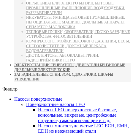
ОПРЫСКИВАТЕЛИ ЭЛЕКТРО БЕНЗИН, БЫТОВЫЕ
ПРОМЫШЛЕННЫЕ, РАСПЫЛЯЮЩИЕ ВОЗДУХОДУВКИ,
РАЗБРЫЗГИВАТЕЛИ
ИНКУБАТОРЫ УМНИЦА БЫТОВЫЕ ПРОМЫШЛЕННЫЕ,
ПЕРОЩИПАЛЬНЫЕ МАШИНЫ, ДОИЛЬНЫЕ АППАРАТЫ,
СЕПАРАТОР, МАСЛОБОЙКА
ТЕПЛОВЫЕ ПУШКИ, ОБОГРЕВАТЕЛИ, ПУСКО-ЗАРЯДНЫЕ
УСТРОЙСТВА, ФИТОСВЕТИЛЬНИКИ
КОМПРЕССОРЫ, МОЙКИ ВЫСОКОГО ДАВЛЕНИЯ, ВЕСЫ,
СНЕГООЧИСТИТЕЛИ, ДОРОЖНЫЕ ЗЕРКАЛА,
ВОДОНАГРЕВАТЕЛИ
ДИСТИЛЛЯТОРЫ, АВТОКЛАВЫ, ГРИЛИ,
РАДИОПРИЁМНИКИ РЕТРО
ЭЛЕКТРОСТАНЦИИ ГЕНЕРАТОРЫ, ДВИГАТЕЛИ БЕНЗИНОВЫЕ
ДИЗЕЛЬНЫЕ ЭЛЕКТРИЧЕСКИЕ
ЗАГРАДИТЕЛЬНЫЕ ОГНИ, ЗОМ, СДЗО, БЛОКИ, ШКАФЫ
УПРАВЛЕНИЯ
Фильтр
Насосы поверхностные
Поверхностные насосы LEO
Насосы LEO поверхностные бытовые,
консольные, вихревые, центробежные,
струйные, самовсасывающие и т. д.
Насосы многоступенчатые LEO ECH, EMH,
EDH из нержавеющей стали