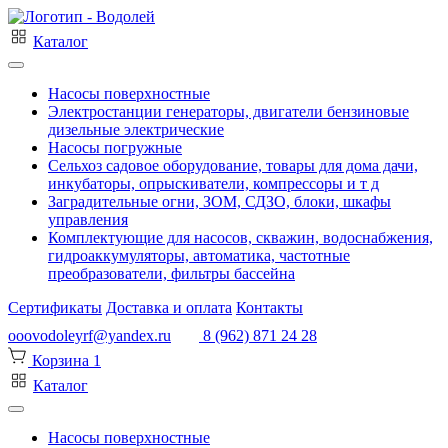
Каталог
Насосы поверхностные
Электростанции генераторы, двигатели бензиновые
дизельные электрические
Насосы погружные
Сельхоз садовое оборудование, товары для дома дачи,
инкубаторы, опрыскиватели, компрессоры и т д
Заградительные огни, ЗОМ, СДЗО, блоки, шкафы
управления
Комплектующие для насосов, скважин, водоснабжения,
гидроаккумуляторы, автоматика, частотные
преобразователи, фильтры бассейна
Сертификаты
Доставка и оплата
Контакты
ooovodoleyrf@yandex.ru
8 (962) 871 24 28
Корзина
1
Каталог
Насосы поверхностные