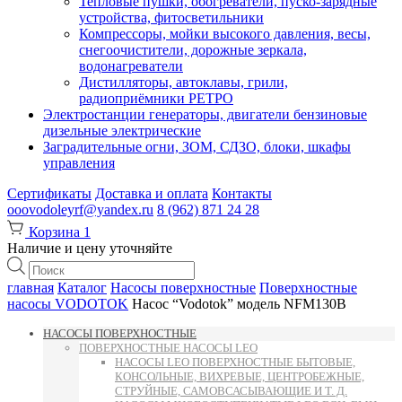
Тепловые пушки, обогреватели, пуско-зарядные
устройства, фитосветильники
Компрессоры, мойки высокого давления, весы,
снегоочистители, дорожные зеркала,
водонагреватели
Дистилляторы, автоклавы, грили,
радиоприёмники РЕТРО
Электростанции генераторы, двигатели бензиновые
дизельные электрические
Заградительные огни, ЗОМ, СДЗО, блоки, шкафы
управления
Сертификаты
Доставка и оплата
Контакты
ooovodoleyrf@yandex.ru
8 (962) 871 24 28
Корзина
1
Наличие и цену уточняйте
Поиск
товаров
главная
Каталог
Насосы поверхностные
Поверхностные
насосы VODOTOK
Насос “Vodotok” модель NFM130B
НАСОСЫ ПОВЕРХНОСТНЫЕ
ПОВЕРХНОСТНЫЕ НАСОСЫ LEO
НАСОСЫ LEO ПОВЕРХНОСТНЫЕ БЫТОВЫЕ,
КОНСОЛЬНЫЕ, ВИХРЕВЫЕ, ЦЕНТРОБЕЖНЫЕ,
СТРУЙНЫЕ, САМОВСАСЫВАЮЩИЕ И Т. Д.