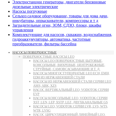
Электростанции генераторы, двигатели бензиновые
дизельные электрические
Насосы погружные
Сельхоз садовое оборудование, товары для дома дачи,
инкубаторы, опрыскиватели, компрессоры и т д
Заградительные огни, ЗОМ, СДЗО, блоки, шкафы
управления
Комплектующие для насосов, скважин, водоснабжения,
гидроаккумуляторы, автоматика, частотные
преобразователи, фильтры бассейна
НАСОСЫ ПОВЕРХНОСТНЫЕ
ПОВЕРХНОСТНЫЕ НАСОСЫ LEO
НАСОСЫ LEO ПОВЕРХНОСТНЫЕ БЫТОВЫЕ,
КОНСОЛЬНЫЕ, ВИХРЕВЫЕ, ЦЕНТРОБЕЖНЫЕ,
СТРУЙНЫЕ, САМОВСАСЫВАЮЩИЕ И Т. Д.
НАСОСЫ МНОГОСТУПЕНЧАТЫЕ LEO ECH, EMH,
EDH ИЗ НЕРЖАВЕЮЩЕЙ СТАЛИ
НАСОСЫ ИЗ НЕРЖАВЕЮЩЕЙ СТАЛИ СЕРИИ LEO
AMS, ABK, XZS
НАСОС ВЕРТИКАЛЬНЫЙ LEO, VODOTOK СЕРИИ
EVP
НАСОСЫ КОНСОЛЬНЫЕ LEO, VODOTOK СЕРИИ
XST, LEN, LEP, XSTP, LEZ, ДВУХКАНАЛЬНЫЕ GS
НАСОСЫ LEO, VODOTOK СЕРИИ LVR, LVS, WTS,
WTR, LVSG
НАСОС ЦИРКУЛЯЦИОННЫЙ ЛИНЕЙНЫЙ LEO,