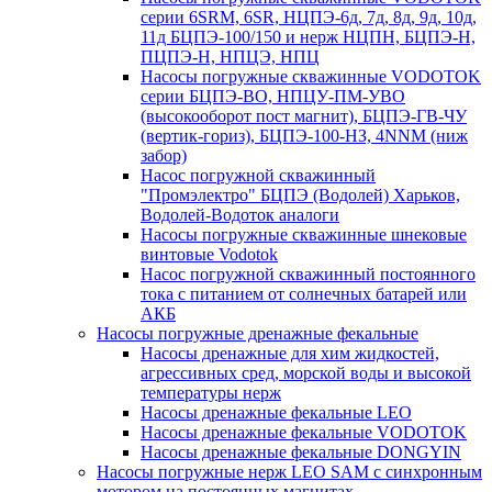
серии 6SRM, 6SR, НЦПЭ-6д, 7д, 8д, 9д, 10д,
11д БЦПЭ-100/150 и нерж НЦПН, БЦПЭ-Н,
ПЦПЭ-Н, НПЦЭ, НПЦ
Насосы погружные скважинные VODOTOK
серии БЦПЭ-ВО, НПЦУ-ПМ-УВО
(высокооборот пост магнит), БЦПЭ-ГВ-ЧУ
(вертик-гориз), БЦПЭ-100-НЗ, 4NNM (ниж
забор)
Насос погружной скважинный
"Промэлектро" БЦПЭ (Водолей) Харьков,
Водолей-Водоток аналоги
Насосы погружные скважинные шнековые
винтовые Vodotok
Насос погружной скважинный постоянного
тока с питанием от солнечных батарей или
АКБ
Насосы погружные дренажные фекальные
Насосы дренажные для хим жидкостей,
агрессивных сред, морской воды и высокой
температуры нерж
Насосы дренажные фекальные LEO
Насосы дренажные фекальные VODOTOK
Насосы дренажные фекальные DONGYIN
Насосы погружные нерж LEO SAM с синхронным
мотором на постоянных магнитах