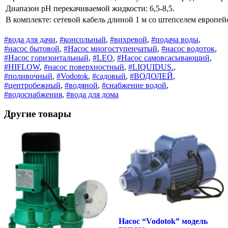
Диапазон рН перекачиваемой жидкости: 6,5-8,5.
В комплекте: сетевой кабель длиной 1 м со штепселем европей
#вода для дачи
,
#консольный
,
#вихревой
,
#подача воды
,
#насос бытовой
,
#Насос многоступенчатый
,
#насос водоток
,
#Насос горизонтальный
,
#LEO
,
#Насос самовсасывающий
,
#HIFLOW
,
#насос поверхностный
,
#LIQUIDUS.
,
#поливочный
,
#Vodotok
,
#садовый
,
#ВОДОЛЕЙ
,
#центробежный
,
#водяной
,
#снабжение водой
,
#водоснабжения
,
#вода для дома
Другие товары
Насос “Vodotok” модель