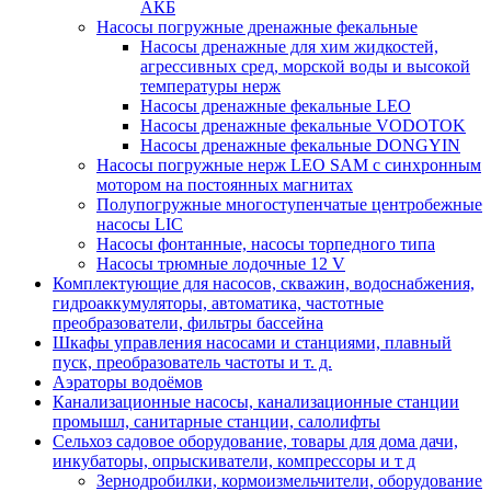
АКБ
Насосы погружные дренажные фекальные
Насосы дренажные для хим жидкостей,
агрессивных сред, морской воды и высокой
температуры нерж
Насосы дренажные фекальные LEO
Насосы дренажные фекальные VODOTOK
Насосы дренажные фекальные DONGYIN
Насосы погружные нерж LEO SAM с синхронным
мотором на постоянных магнитах
Полупогружные многоступенчатые центробежные
насосы LIC
Насосы фонтанные, насосы торпедного типа
Насосы трюмные лодочные 12 V
Комплектующие для насосов, скважин, водоснабжения,
гидроаккумуляторы, автоматика, частотные
преобразователи, фильтры бассейна
Шкафы управления насосами и станциями, плавный
пуск, преобразователь частоты и т. д.
Аэраторы водоёмов
Канализационные насосы, канализационные станции
промышл, санитарные станции, салолифты
Сельхоз садовое оборудование, товары для дома дачи,
инкубаторы, опрыскиватели, компрессоры и т д
Зернодробилки, кормоизмельчители, оборудование