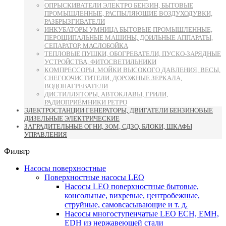
ОПРЫСКИВАТЕЛИ ЭЛЕКТРО БЕНЗИН, БЫТОВЫЕ
ПРОМЫШЛЕННЫЕ, РАСПЫЛЯЮЩИЕ ВОЗДУХОДУВКИ,
РАЗБРЫЗГИВАТЕЛИ
ИНКУБАТОРЫ УМНИЦА БЫТОВЫЕ ПРОМЫШЛЕННЫЕ,
ПЕРОЩИПАЛЬНЫЕ МАШИНЫ, ДОИЛЬНЫЕ АППАРАТЫ,
СЕПАРАТОР, МАСЛОБОЙКА
ТЕПЛОВЫЕ ПУШКИ, ОБОГРЕВАТЕЛИ, ПУСКО-ЗАРЯДНЫЕ
УСТРОЙСТВА, ФИТОСВЕТИЛЬНИКИ
КОМПРЕССОРЫ, МОЙКИ ВЫСОКОГО ДАВЛЕНИЯ, ВЕСЫ,
СНЕГООЧИСТИТЕЛИ, ДОРОЖНЫЕ ЗЕРКАЛА,
ВОДОНАГРЕВАТЕЛИ
ДИСТИЛЛЯТОРЫ, АВТОКЛАВЫ, ГРИЛИ,
РАДИОПРИЁМНИКИ РЕТРО
ЭЛЕКТРОСТАНЦИИ ГЕНЕРАТОРЫ, ДВИГАТЕЛИ БЕНЗИНОВЫЕ
ДИЗЕЛЬНЫЕ ЭЛЕКТРИЧЕСКИЕ
ЗАГРАДИТЕЛЬНЫЕ ОГНИ, ЗОМ, СДЗО, БЛОКИ, ШКАФЫ
УПРАВЛЕНИЯ
Фильтр
Насосы поверхностные
Поверхностные насосы LEO
Насосы LEO поверхностные бытовые,
консольные, вихревые, центробежные,
струйные, самовсасывающие и т. д.
Насосы многоступенчатые LEO ECH, EMH,
EDH из нержавеющей стали