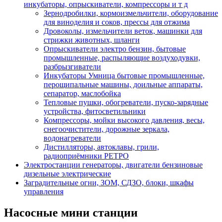
инкубаторы, опрыскиватели, компрессоры и т д
Зернодробилки, кормоизмельчители, оборудование
для виноделия и соков, прессы для отжима
Дровоколы, измельчители веток, машинки для
стрижки животных, шланги
Опрыскиватели электро бензин, бытовые
промышленные, распыляющие воздуходувки,
разбрызгиватели
Инкубаторы Умница бытовые промышленные,
перощипальные машины, доильные аппараты,
сепаратор, маслобойка
Тепловые пушки, обогреватели, пуско-зарядные
устройства, фитосветильники
Компрессоры, мойки высокого давления, весы,
снегоочистители, дорожные зеркала,
водонагреватели
Дистилляторы, автоклавы, грили,
радиоприёмники РЕТРО
Электростанции генераторы, двигатели бензиновые
дизельные электрические
Заградительные огни, ЗОМ, СДЗО, блоки, шкафы
управления
Насосные мини станции