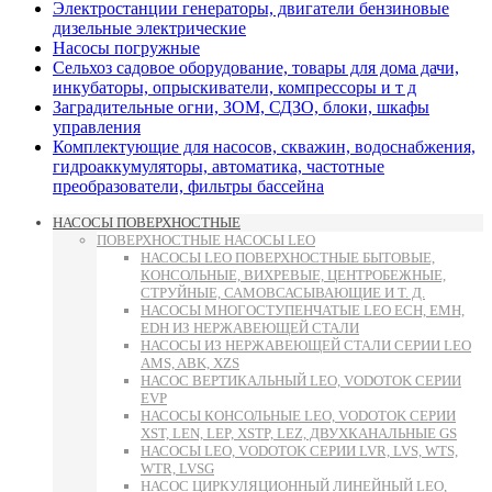
Электростанции генераторы, двигатели бензиновые
дизельные электрические
Насосы погружные
Сельхоз садовое оборудование, товары для дома дачи,
инкубаторы, опрыскиватели, компрессоры и т д
Заградительные огни, ЗОМ, СДЗО, блоки, шкафы
управления
Комплектующие для насосов, скважин, водоснабжения,
гидроаккумуляторы, автоматика, частотные
преобразователи, фильтры бассейна
НАСОСЫ ПОВЕРХНОСТНЫЕ
ПОВЕРХНОСТНЫЕ НАСОСЫ LEO
НАСОСЫ LEO ПОВЕРХНОСТНЫЕ БЫТОВЫЕ,
КОНСОЛЬНЫЕ, ВИХРЕВЫЕ, ЦЕНТРОБЕЖНЫЕ,
СТРУЙНЫЕ, САМОВСАСЫВАЮЩИЕ И Т. Д.
НАСОСЫ МНОГОСТУПЕНЧАТЫЕ LEO ECH, EMH,
EDH ИЗ НЕРЖАВЕЮЩЕЙ СТАЛИ
НАСОСЫ ИЗ НЕРЖАВЕЮЩЕЙ СТАЛИ СЕРИИ LEO
AMS, ABK, XZS
НАСОС ВЕРТИКАЛЬНЫЙ LEO, VODOTOK СЕРИИ
EVP
НАСОСЫ КОНСОЛЬНЫЕ LEO, VODOTOK СЕРИИ
XST, LEN, LEP, XSTP, LEZ, ДВУХКАНАЛЬНЫЕ GS
НАСОСЫ LEO, VODOTOK СЕРИИ LVR, LVS, WTS,
WTR, LVSG
НАСОС ЦИРКУЛЯЦИОННЫЙ ЛИНЕЙНЫЙ LEO,