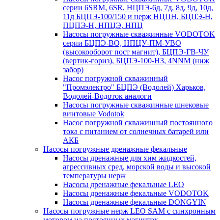
серии 6SRM, 6SR, НЦПЭ-6д, 7д, 8д, 9д, 10д,
11д БЦПЭ-100/150 и нерж НЦПН, БЦПЭ-Н,
ПЦПЭ-Н, НПЦЭ, НПЦ
Насосы погружные скважинные VODOTOK
серии БЦПЭ-ВО, НПЦУ-ПМ-УВО
(высокооборот пост магнит), БЦПЭ-ГВ-ЧУ
(вертик-гориз), БЦПЭ-100-НЗ, 4NNM (ниж
забор)
Насос погружной скважинный
"Промэлектро" БЦПЭ (Водолей) Харьков,
Водолей-Водоток аналоги
Насосы погружные скважинные шнековые
винтовые Vodotok
Насос погружной скважинный постоянного
тока с питанием от солнечных батарей или
АКБ
Насосы погружные дренажные фекальные
Насосы дренажные для хим жидкостей,
агрессивных сред, морской воды и высокой
температуры нерж
Насосы дренажные фекальные LEO
Насосы дренажные фекальные VODOTOK
Насосы дренажные фекальные DONGYIN
Насосы погружные нерж LEO SAM с синхронным
мотором на постоянных магнитах