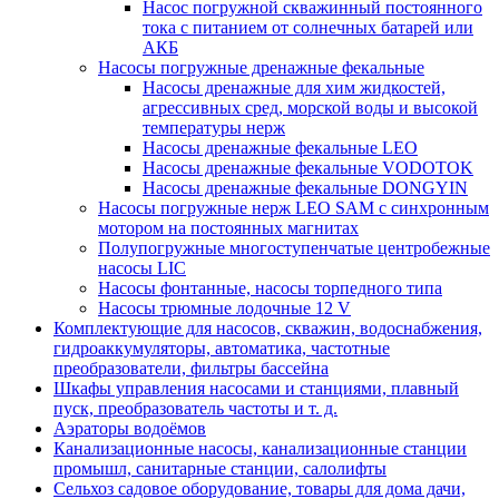
Насос погружной скважинный постоянного
тока с питанием от солнечных батарей или
АКБ
Насосы погружные дренажные фекальные
Насосы дренажные для хим жидкостей,
агрессивных сред, морской воды и высокой
температуры нерж
Насосы дренажные фекальные LEO
Насосы дренажные фекальные VODOTOK
Насосы дренажные фекальные DONGYIN
Насосы погружные нерж LEO SAM с синхронным
мотором на постоянных магнитах
Полупогружные многоступенчатые центробежные
насосы LIC
Насосы фонтанные, насосы торпедного типа
Насосы трюмные лодочные 12 V
Комплектующие для насосов, скважин, водоснабжения,
гидроаккумуляторы, автоматика, частотные
преобразователи, фильтры бассейна
Шкафы управления насосами и станциями, плавный
пуск, преобразователь частоты и т. д.
Аэраторы водоёмов
Канализационные насосы, канализационные станции
промышл, санитарные станции, салолифты
Сельхоз садовое оборудование, товары для дома дачи,