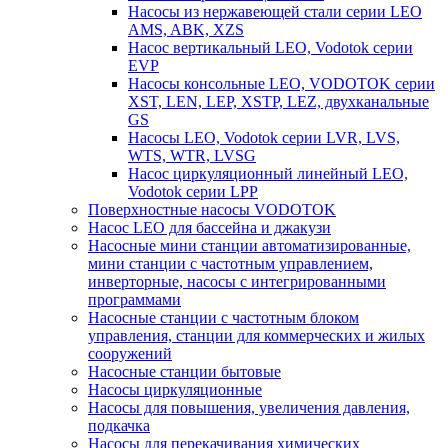
Насосы из нержавеющей стали серии LEO
AMS, ABK, XZS
Насос вертикальный LEO, Vodotok серии
EVP
Насосы консольные LEO, VODOTOK серии
XST, LEN, LEP, XSTP, LEZ, двухканальные
GS
Насосы LEO, Vodotok серии LVR, LVS,
WTS, WTR, LVSG
Насос циркуляционный линейный LEO,
Vodotok серии LPP
Поверхностные насосы VODOTOK
Насос LEO для бассейна и джакузи
Насосные мини станции автоматизированные,
мини станции с частотным управлением,
инверторные, насосы с интегрированными
программами
Насосные станции с частотным блоком
управления, станции для коммерческих и жилых
сооружений
Насосные станции бытовые
Насосы циркуляционные
Насосы для повышения, увеличения давления,
подкачка
Насосы для перекачивания химических