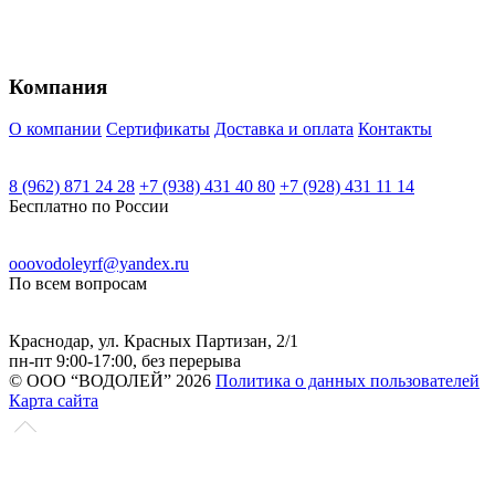
мини-
мини-
станция
станция
постоянного
постоянного
давления
давления
с
с
Компания
мотором
мотором
на
на
постоянных
постоянных
О компании
Сертификаты
Доставка и оплата
Контакты
магнитах
магнитах
"LEO"
"LEO"
модель
модель
8 (962) 871 24 28
+7 (938) 431 40 80
+7 (928) 431 11 14
MAC450.
MAC550.
Бесплатно по России
ooovodoleyrf@yandex.ru
По всем вопросам
Краснодар, ул. Красных Партизан, 2/1
пн-пт 9:00-17:00, без перерыва
© ООО “ВОДОЛЕЙ” 2026
Политика о данных пользователей
Карта сайта