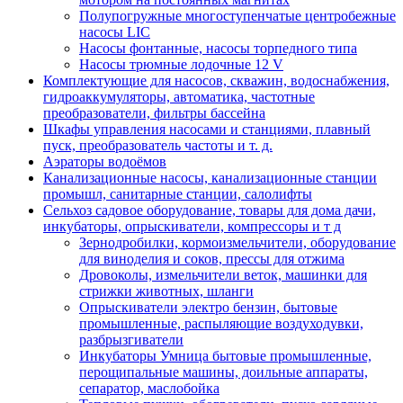
Полупогружные многоступенчатые центробежные
насосы LIC
Насосы фонтанные, насосы торпедного типа
Насосы трюмные лодочные 12 V
Комплектующие для насосов, скважин, водоснабжения,
гидроаккумуляторы, автоматика, частотные
преобразователи, фильтры бассейна
Шкафы управления насосами и станциями, плавный
пуск, преобразователь частоты и т. д.
Аэраторы водоёмов
Канализационные насосы, канализационные станции
промышл, санитарные станции, салолифты
Сельхоз садовое оборудование, товары для дома дачи,
инкубаторы, опрыскиватели, компрессоры и т д
Зернодробилки, кормоизмельчители, оборудование
для виноделия и соков, прессы для отжима
Дровоколы, измельчители веток, машинки для
стрижки животных, шланги
Опрыскиватели электро бензин, бытовые
промышленные, распыляющие воздуходувки,
разбрызгиватели
Инкубаторы Умница бытовые промышленные,
перощипальные машины, доильные аппараты,
сепаратор, маслобойка