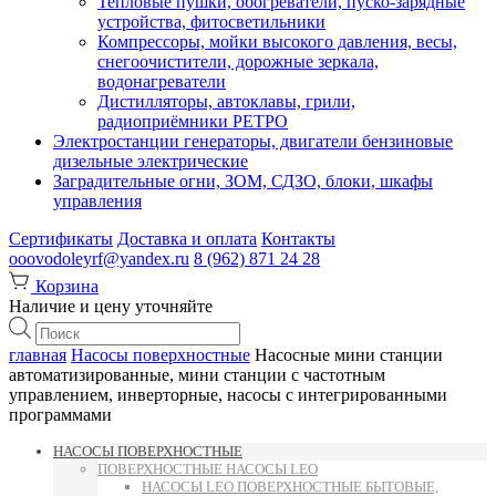
Тепловые пушки, обогреватели, пуско-зарядные
устройства, фитосветильники
Компрессоры, мойки высокого давления, весы,
снегоочистители, дорожные зеркала,
водонагреватели
Дистилляторы, автоклавы, грили,
радиоприёмники РЕТРО
Электростанции генераторы, двигатели бензиновые
дизельные электрические
Заградительные огни, ЗОМ, СДЗО, блоки, шкафы
управления
Сертификаты
Доставка и оплата
Контакты
ooovodoleyrf@yandex.ru
8 (962) 871 24 28
Корзина
Наличие и цену уточняйте
Поиск
товаров
главная
Насосы поверхностные
Насосные мини станции
автоматизированные, мини станции с частотным
управлением, инверторные, насосы с интегрированными
программами
НАСОСЫ ПОВЕРХНОСТНЫЕ
ПОВЕРХНОСТНЫЕ НАСОСЫ LEO
НАСОСЫ LEO ПОВЕРХНОСТНЫЕ БЫТОВЫЕ,