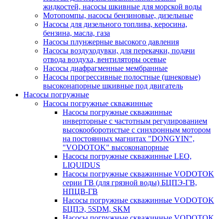
жидкостей, насосы шкивные для морской воды
Мотопомпы, насосы бензиновые, дизельные
Насосы для дизельного топлива, керосина,
бензина, масла, газа
Насосы плунжерные высокого давления
Насосы воздуходувки, для перекачки, подачи
отвода воздуха, вентиляторы осевые
Насосы диафрагменные мембранные
Насосы прогрессивные полостные (шнековые)
высоконапорные шкивные под двигатель
Насосы погружные
Насосы погружные скважинные
Насосы погружные скважинные
инверторные с частотным регулированием
высокооборотистые с синхронным мотором
на постоянных магнитах "DONGYIN",
"VODOTOK" высоконапорные
Насосы погружные скважинные LEO,
LIQUIDUS
Насосы погружные скважинные VODOTOK
серии ГВ (для грязной воды) БЦПЭ-ГВ,
НПЦВ-ГВ
Насосы погружные скважинные VODOTOK
БЦПЭ, 5SDM, SKM
Насосы погружные скважинные VODOTOK