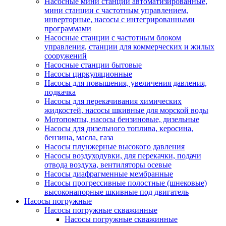
Насосные мини станции автоматизированные,
мини станции с частотным управлением,
инверторные, насосы с интегрированными
программами
Насосные станции с частотным блоком
управления, станции для коммерческих и жилых
сооружений
Насосные станции бытовые
Насосы циркуляционные
Насосы для повышения, увеличения давления,
подкачка
Насосы для перекачивания химических
жидкостей, насосы шкивные для морской воды
Мотопомпы, насосы бензиновые, дизельные
Насосы для дизельного топлива, керосина,
бензина, масла, газа
Насосы плунжерные высокого давления
Насосы воздуходувки, для перекачки, подачи
отвода воздуха, вентиляторы осевые
Насосы диафрагменные мембранные
Насосы прогрессивные полостные (шнековые)
высоконапорные шкивные под двигатель
Насосы погружные
Насосы погружные скважинные
Насосы погружные скважинные