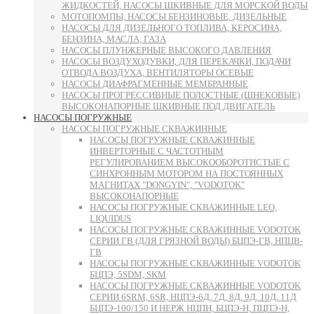
ЖИДКОСТЕЙ, НАСОСЫ ШКИВНЫЕ ДЛЯ МОРСКОЙ ВОДЫ
МОТОПОМПЫ, НАСОСЫ БЕНЗИНОВЫЕ, ДИЗЕЛЬНЫЕ
НАСОСЫ ДЛЯ ДИЗЕЛЬНОГО ТОПЛИВА, КЕРОСИНА,
БЕНЗИНА, МАСЛА, ГАЗА
НАСОСЫ ПЛУНЖЕРНЫЕ ВЫСОКОГО ДАВЛЕНИЯ
НАСОСЫ ВОЗДУХОДУВКИ, ДЛЯ ПЕРЕКАЧКИ, ПОДАЧИ
ОТВОДА ВОЗДУХА, ВЕНТИЛЯТОРЫ ОСЕВЫЕ
НАСОСЫ ДИАФРАГМЕННЫЕ МЕМБРАННЫЕ
НАСОСЫ ПРОГРЕССИВНЫЕ ПОЛОСТНЫЕ (ШНЕКОВЫЕ)
ВЫСОКОНАПОРНЫЕ ШКИВНЫЕ ПОД ДВИГАТЕЛЬ
НАСОСЫ ПОГРУЖНЫЕ
НАСОСЫ ПОГРУЖНЫЕ СКВАЖИННЫЕ
НАСОСЫ ПОГРУЖНЫЕ СКВАЖИННЫЕ
ИНВЕРТОРНЫЕ С ЧАСТОТНЫМ
РЕГУЛИРОВАНИЕМ ВЫСОКООБОРОТИСТЫЕ С
СИНХРОННЫМ МОТОРОМ НА ПОСТОЯННЫХ
МАГНИТАХ "DONGYIN", "VODOTOK"
ВЫСОКОНАПОРНЫЕ
НАСОСЫ ПОГРУЖНЫЕ СКВАЖИННЫЕ LEO,
LIQUIDUS
НАСОСЫ ПОГРУЖНЫЕ СКВАЖИННЫЕ VODOTOK
СЕРИИ ГВ (ДЛЯ ГРЯЗНОЙ ВОДЫ) БЦПЭ-ГВ, НПЦВ-
ГВ
НАСОСЫ ПОГРУЖНЫЕ СКВАЖИННЫЕ VODOTOK
БЦПЭ, 5SDM, SKM
НАСОСЫ ПОГРУЖНЫЕ СКВАЖИННЫЕ VODOTOK
СЕРИИ 6SRM, 6SR, НЦПЭ-6Д, 7Д, 8Д, 9Д, 10Д, 11Д
БЦПЭ-100/150 И НЕРЖ НЦПН, БЦПЭ-Н, ПЦПЭ-Н,