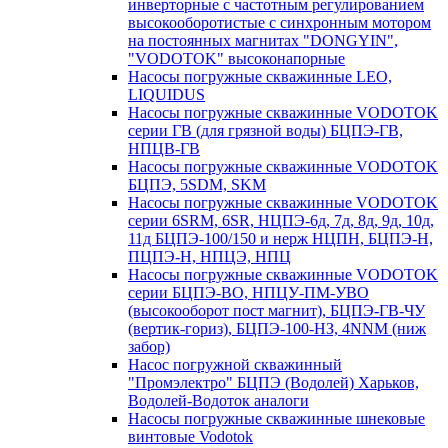
инверторные с частотным регулированием
высокооборотистые с синхронным мотором
на постоянных магнитах "DONGYIN",
"VODOTOK" высоконапорные
Насосы погружные скважинные LEO,
LIQUIDUS
Насосы погружные скважинные VODOTOK
серии ГВ (для грязной воды) БЦПЭ-ГВ,
НПЦВ-ГВ
Насосы погружные скважинные VODOTOK
БЦПЭ, 5SDM, SKM
Насосы погружные скважинные VODOTOK
серии 6SRM, 6SR, НЦПЭ-6д, 7д, 8д, 9д, 10д,
11д БЦПЭ-100/150 и нерж НЦПН, БЦПЭ-Н,
ПЦПЭ-Н, НПЦЭ, НПЦ
Насосы погружные скважинные VODOTOK
серии БЦПЭ-ВО, НПЦУ-ПМ-УВО
(высокооборот пост магнит), БЦПЭ-ГВ-ЧУ
(вертик-гориз), БЦПЭ-100-НЗ, 4NNM (ниж
забор)
Насос погружной скважинный
"Промэлектро" БЦПЭ (Водолей) Харьков,
Водолей-Водоток аналоги
Насосы погружные скважинные шнековые
винтовые Vodotok