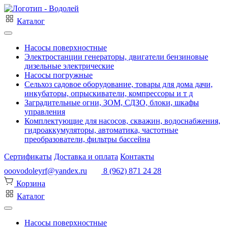
Каталог
Насосы поверхностные
Электростанции генераторы, двигатели бензиновые
дизельные электрические
Насосы погружные
Сельхоз садовое оборудование, товары для дома дачи,
инкубаторы, опрыскиватели, компрессоры и т д
Заградительные огни, ЗОМ, СДЗО, блоки, шкафы
управления
Комплектующие для насосов, скважин, водоснабжения,
гидроаккумуляторы, автоматика, частотные
преобразователи, фильтры бассейна
Сертификаты
Доставка и оплата
Контакты
ooovodoleyrf@yandex.ru
8 (962) 871 24 28
Корзина
Каталог
Насосы поверхностные