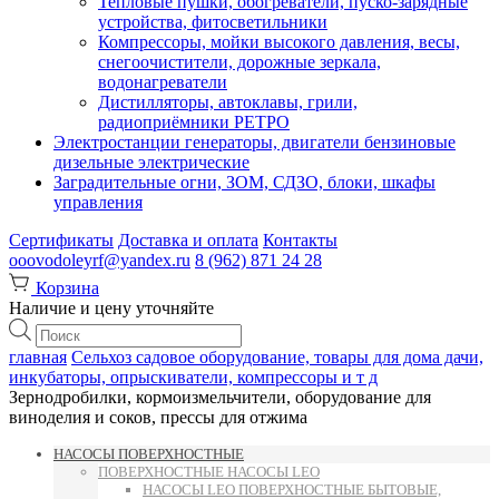
Тепловые пушки, обогреватели, пуско-зарядные
устройства, фитосветильники
Компрессоры, мойки высокого давления, весы,
снегоочистители, дорожные зеркала,
водонагреватели
Дистилляторы, автоклавы, грили,
радиоприёмники РЕТРО
Электростанции генераторы, двигатели бензиновые
дизельные электрические
Заградительные огни, ЗОМ, СДЗО, блоки, шкафы
управления
Сертификаты
Доставка и оплата
Контакты
ooovodoleyrf@yandex.ru
8 (962) 871 24 28
Корзина
Наличие и цену уточняйте
Поиск
товаров
главная
Сельхоз садовое оборудование, товары для дома дачи,
инкубаторы, опрыскиватели, компрессоры и т д
Зернодробилки, кормоизмельчители, оборудование для
виноделия и соков, прессы для отжима
НАСОСЫ ПОВЕРХНОСТНЫЕ
ПОВЕРХНОСТНЫЕ НАСОСЫ LEO
НАСОСЫ LEO ПОВЕРХНОСТНЫЕ БЫТОВЫЕ,