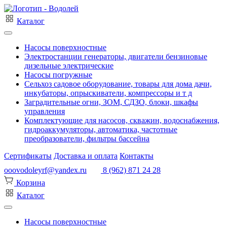
Каталог
Насосы поверхностные
Электростанции генераторы, двигатели бензиновые
дизельные электрические
Насосы погружные
Сельхоз садовое оборудование, товары для дома дачи,
инкубаторы, опрыскиватели, компрессоры и т д
Заградительные огни, ЗОМ, СДЗО, блоки, шкафы
управления
Комплектующие для насосов, скважин, водоснабжения,
гидроаккумуляторы, автоматика, частотные
преобразователи, фильтры бассейна
Сертификаты
Доставка и оплата
Контакты
ooovodoleyrf@yandex.ru
8 (962) 871 24 28
Корзина
Каталог
Насосы поверхностные