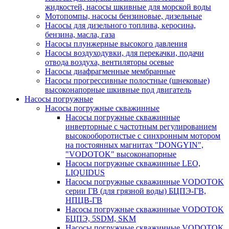
жидкостей, насосы шкивные для морской воды
Мотопомпы, насосы бензиновые, дизельные
Насосы для дизельного топлива, керосина,
бензина, масла, газа
Насосы плунжерные высокого давления
Насосы воздуходувки, для перекачки, подачи
отвода воздуха, вентиляторы осевые
Насосы диафрагменные мембранные
Насосы прогрессивные полостные (шнековые)
высоконапорные шкивные под двигатель
Насосы погружные
Насосы погружные скважинные
Насосы погружные скважинные
инверторные с частотным регулированием
высокооборотистые с синхронным мотором
на постоянных магнитах "DONGYIN",
"VODOTOK" высоконапорные
Насосы погружные скважинные LEO,
LIQUIDUS
Насосы погружные скважинные VODOTOK
серии ГВ (для грязной воды) БЦПЭ-ГВ,
НПЦВ-ГВ
Насосы погружные скважинные VODOTOK
БЦПЭ, 5SDM, SKM
Насосы погружные скважинные VODOTOK