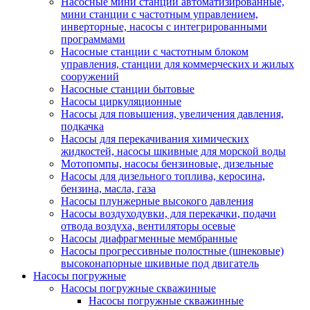
Насосные мини станции автоматизированные,
мини станции с частотным управлением,
инверторные, насосы с интегрированными
программами
Насосные станции с частотным блоком
управления, станции для коммерческих и жилых
сооружений
Насосные станции бытовые
Насосы циркуляционные
Насосы для повышения, увеличения давления,
подкачка
Насосы для перекачивания химических
жидкостей, насосы шкивные для морской воды
Мотопомпы, насосы бензиновые, дизельные
Насосы для дизельного топлива, керосина,
бензина, масла, газа
Насосы плунжерные высокого давления
Насосы воздуходувки, для перекачки, подачи
отвода воздуха, вентиляторы осевые
Насосы диафрагменные мембранные
Насосы прогрессивные полостные (шнековые)
высоконапорные шкивные под двигатель
Насосы погружные
Насосы погружные скважинные
Насосы погружные скважинные