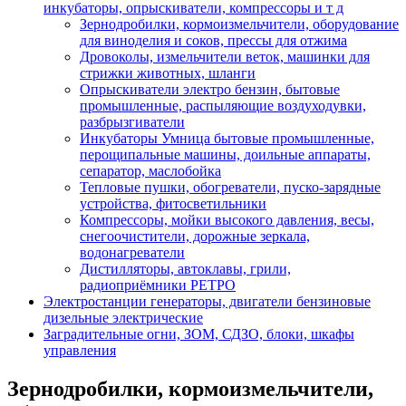
инкубаторы, опрыскиватели, компрессоры и т д
Зернодробилки, кормоизмельчители, оборудование
для виноделия и соков, прессы для отжима
Дровоколы, измельчители веток, машинки для
стрижки животных, шланги
Опрыскиватели электро бензин, бытовые
промышленные, распыляющие воздуходувки,
разбрызгиватели
Инкубаторы Умница бытовые промышленные,
перощипальные машины, доильные аппараты,
сепаратор, маслобойка
Тепловые пушки, обогреватели, пуско-зарядные
устройства, фитосветильники
Компрессоры, мойки высокого давления, весы,
снегоочистители, дорожные зеркала,
водонагреватели
Дистилляторы, автоклавы, грили,
радиоприёмники РЕТРО
Электростанции генераторы, двигатели бензиновые
дизельные электрические
Заградительные огни, ЗОМ, СДЗО, блоки, шкафы
управления
Зернодробилки, кормоизмельчители,