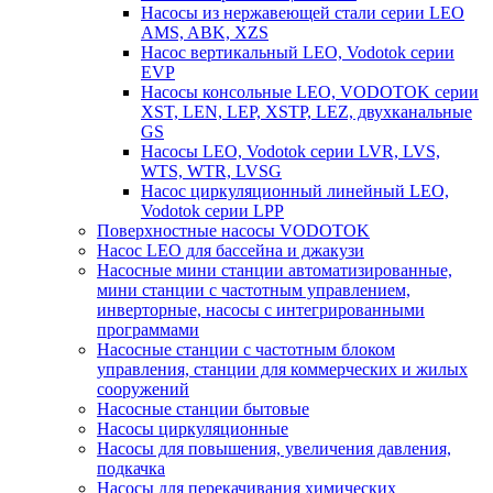
Насосы из нержавеющей стали серии LEO
AMS, ABK, XZS
Насос вертикальный LEO, Vodotok серии
EVP
Насосы консольные LEO, VODOTOK серии
XST, LEN, LEP, XSTP, LEZ, двухканальные
GS
Насосы LEO, Vodotok серии LVR, LVS,
WTS, WTR, LVSG
Насос циркуляционный линейный LEO,
Vodotok серии LPP
Поверхностные насосы VODOTOK
Насос LEO для бассейна и джакузи
Насосные мини станции автоматизированные,
мини станции с частотным управлением,
инверторные, насосы с интегрированными
программами
Насосные станции с частотным блоком
управления, станции для коммерческих и жилых
сооружений
Насосные станции бытовые
Насосы циркуляционные
Насосы для повышения, увеличения давления,
подкачка
Насосы для перекачивания химических