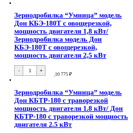
модель
"Умница"
Дон
модель
КБЭ-180
Зернодробилка “Умница” модель
Дон
без
КБЭ-180
Дон КБЭ-180Т с овощерезкой,
терки,
К
мощность
с
мощность двигателя 1,8 кВт/
двигателя
кукурузой,
2,5
двигатель
Зернодробилка модель Дон
кВт
2,5кВт
КБЭ-180Т с овощерезкой,
пшеницы,
ячменя,
мощность двигателя 2,5 кВт
ржи
и
т.п.
Количество
и
-
+
товара
10 775
₽
бобовых
Зернодробилка
культур
"Умница"
гороха,
модель
сои
Зернодробилка “Умница” модель
Дон
и
КБЭ-180Т
т.п
Дон КБТР-180 с траворезкой
с
овощерезкой,
мощность двигателя 1.8 кВт/ Дон
мощность
двигателя
КБТР-180 с траворезкой мощность
1,8
двигателя 2.5 кВт
кВт/
Зернодробилка