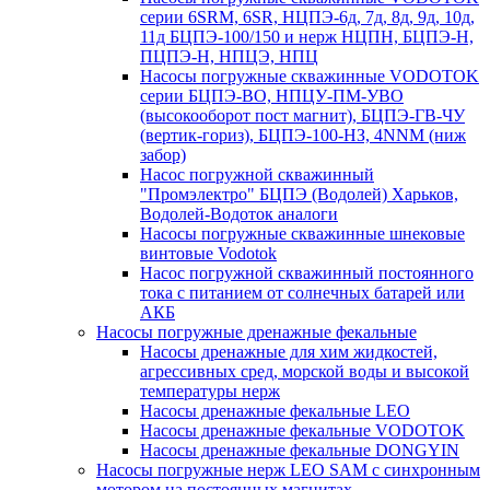
серии 6SRM, 6SR, НЦПЭ-6д, 7д, 8д, 9д, 10д,
11д БЦПЭ-100/150 и нерж НЦПН, БЦПЭ-Н,
ПЦПЭ-Н, НПЦЭ, НПЦ
Насосы погружные скважинные VODOTOK
серии БЦПЭ-ВО, НПЦУ-ПМ-УВО
(высокооборот пост магнит), БЦПЭ-ГВ-ЧУ
(вертик-гориз), БЦПЭ-100-НЗ, 4NNM (ниж
забор)
Насос погружной скважинный
"Промэлектро" БЦПЭ (Водолей) Харьков,
Водолей-Водоток аналоги
Насосы погружные скважинные шнековые
винтовые Vodotok
Насос погружной скважинный постоянного
тока с питанием от солнечных батарей или
АКБ
Насосы погружные дренажные фекальные
Насосы дренажные для хим жидкостей,
агрессивных сред, морской воды и высокой
температуры нерж
Насосы дренажные фекальные LEO
Насосы дренажные фекальные VODOTOK
Насосы дренажные фекальные DONGYIN
Насосы погружные нерж LEO SAM с синхронным
мотором на постоянных магнитах