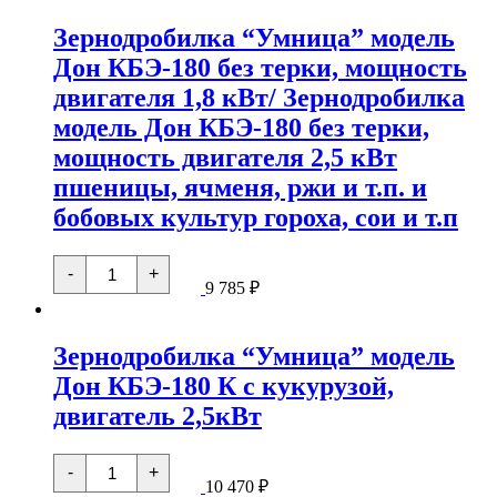
модель
Зернодробилка “Умница” модель
Дон
КБЭ-180М
Дон КБЭ-180 без терки, мощность
1,35
кВт
двигателя 1,8 кВт/ Зернодробилка
пшеницы,
ячменя,
модель Дон КБЭ-180 без терки,
ржи
мощность двигателя 2,5 кВт
и
т.п.
пшеницы, ячменя, ржи и т.п. и
и
бобовых
бобовых культур гороха, сои и т.п
культур
гороха,
Количество
сои
-
+
товара
и
9 785
₽
Зернодробилка
т.п
"Умница"
модель
Зернодробилка “Умница” модель
Дон
КБЭ-180
Дон КБЭ-180 К с кукурузой,
без
терки,
двигатель 2,5кВт
мощность
двигателя
1,8
Количество
-
+
кВт/
товара
10 470
₽
Зернодробилка
Зернодробилка