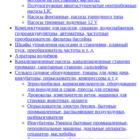
Полупогружные многоступенчатые центробежные
насосы LIC
Насосы фонтанные, насосы торпедного типа
Насосы трюмные лодочные 12 V
Комплектующие для насосов, скважин, водоснабжения,
гидроаккумуляторы, автоматика, частотные
преобразователи, фильтры бассейна
Шкафы управления насосами и станциями, плавный
пуск, преобразователь частоты и т. д.
Аэраторы водоёмов
Канализационные насосы, канализационные станции
промышл, санитарные станции, салолифты
Сельхоз садовое оборудование, товары для дома дачи,
инкубаторы, опрыскиватели, компрессоры и т д
Зернодробилки, кормоизмельчители, оборудование
для виноделия и соков, прессы для отжима
Дровоколы, измельчители веток, машинки для
стрижки животных, шланги
Опрыскиватели электро бензин, бытовые
промышленные, распыляющие воздуходувки,
разбрызгиватели
Инкубаторы Умница бытовые промышленные,
перощипальные машины, доильные аппараты,
сепаратор, маслобойка