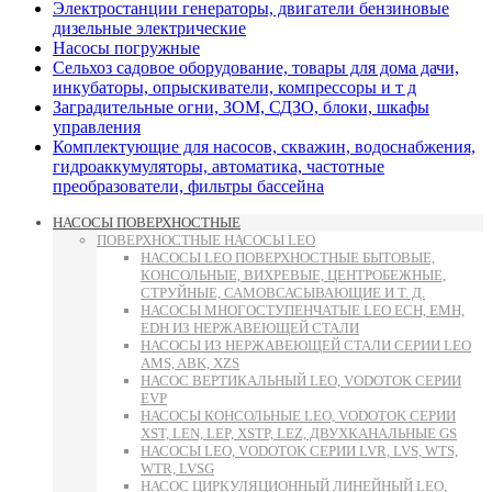
Электростанции генераторы, двигатели бензиновые
дизельные электрические
Насосы погружные
Сельхоз садовое оборудование, товары для дома дачи,
инкубаторы, опрыскиватели, компрессоры и т д
Заградительные огни, ЗОМ, СДЗО, блоки, шкафы
управления
Комплектующие для насосов, скважин, водоснабжения,
гидроаккумуляторы, автоматика, частотные
преобразователи, фильтры бассейна
НАСОСЫ ПОВЕРХНОСТНЫЕ
ПОВЕРХНОСТНЫЕ НАСОСЫ LEO
НАСОСЫ LEO ПОВЕРХНОСТНЫЕ БЫТОВЫЕ,
КОНСОЛЬНЫЕ, ВИХРЕВЫЕ, ЦЕНТРОБЕЖНЫЕ,
СТРУЙНЫЕ, САМОВСАСЫВАЮЩИЕ И Т. Д.
НАСОСЫ МНОГОСТУПЕНЧАТЫЕ LEO ECH, EMH,
EDH ИЗ НЕРЖАВЕЮЩЕЙ СТАЛИ
НАСОСЫ ИЗ НЕРЖАВЕЮЩЕЙ СТАЛИ СЕРИИ LEO
AMS, ABK, XZS
НАСОС ВЕРТИКАЛЬНЫЙ LEO, VODOTOK СЕРИИ
EVP
НАСОСЫ КОНСОЛЬНЫЕ LEO, VODOTOK СЕРИИ
XST, LEN, LEP, XSTP, LEZ, ДВУХКАНАЛЬНЫЕ GS
НАСОСЫ LEO, VODOTOK СЕРИИ LVR, LVS, WTS,
WTR, LVSG
НАСОС ЦИРКУЛЯЦИОННЫЙ ЛИНЕЙНЫЙ LEO,