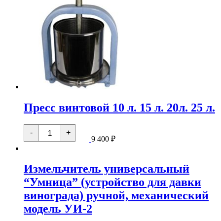
Пресс винтовой 10 л. 15 л. 20л. 25 л.
Количество
-
+
товара
9 400
₽
Пресс
винтовой
10
Измельчитель универсальный
л.
15
“Умница” (устройство для давки
л.
20л.
винограда) ручной, механический
25
л.
модель УИ-2