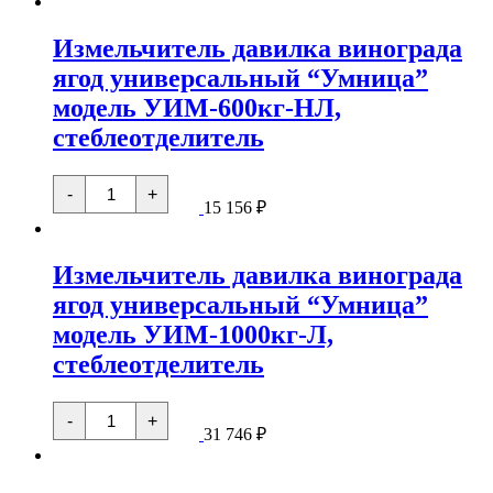
давилка
винограда
Измельчитель давилка винограда
ягод
универсальный
ягод универсальный “Умница”
"Умница"
модель
модель УИМ-600кг-НЛ,
УИМ-600кг-
Н
стеблеотделитель
Количество
-
+
товара
15 156
₽
Измельчитель
давилка
винограда
Измельчитель давилка винограда
ягод
универсальный
ягод универсальный “Умница”
"Умница"
модель
модель УИМ-1000кг-Л,
УИМ-600кг-
НЛ,
стеблеотделитель
стеблеотделитель
Количество
-
+
товара
31 746
₽
Измельчитель
давилка
винограда