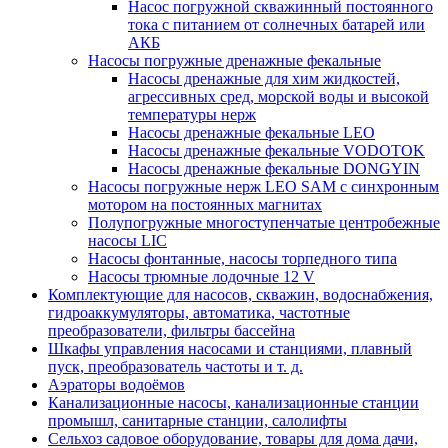
Насос погружной скважинный постоянного
тока с питанием от солнечных батарей или
АКБ
Насосы погружные дренажные фекальные
Насосы дренажные для хим жидкостей,
агрессивных сред, морской воды и высокой
температуры нерж
Насосы дренажные фекальные LEO
Насосы дренажные фекальные VODOTOK
Насосы дренажные фекальные DONGYIN
Насосы погружные нерж LEO SAM с синхронным
мотором на постоянных магнитах
Полупогружные многоступенчатые центробежные
насосы LIC
Насосы фонтанные, насосы торпедного типа
Насосы трюмные лодочные 12 V
Комплектующие для насосов, скважин, водоснабжения,
гидроаккумуляторы, автоматика, частотные
преобразователи, фильтры бассейна
Шкафы управления насосами и станциями, плавный
пуск, преобразователь частоты и т. д.
Аэраторы водоёмов
Канализационные насосы, канализационные станции
промышл, санитарные станции, салолифты
Сельхоз садовое оборудование, товары для дома дачи,