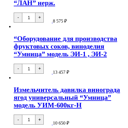
“ЛАН” нерж.
виноделия
"Умница"
модель
Количество
ЭИ-3
-
+
товара
8 575
₽
Дробилка
винограда
ручная
“Оборудование для производства
"ЛАН"
нерж.
фруктовых соков, виноделия
“Умница” модель ЭИ-1 , ЭИ-2
Количество
-
+
товара
13 457
₽
"Оборудование
для
производства
Измельчитель давилка винограда
фруктовых
соков,
ягод универсальный “Умница”
виноделия
"Умница"
модель УИМ-600кг-Н
модель
ЭИ-1
,
Количество
-
+
ЭИ-2
товара
10 650
₽
Измельчитель