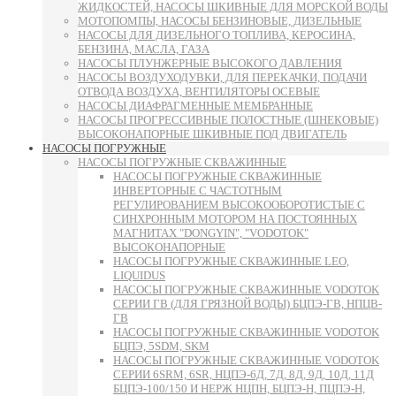
ЖИДКОСТЕЙ, НАСОСЫ ШКИВНЫЕ ДЛЯ МОРСКОЙ ВОДЫ
МОТОПОМПЫ, НАСОСЫ БЕНЗИНОВЫЕ, ДИЗЕЛЬНЫЕ
НАСОСЫ ДЛЯ ДИЗЕЛЬНОГО ТОПЛИВА, КЕРОСИНА,
БЕНЗИНА, МАСЛА, ГАЗА
НАСОСЫ ПЛУНЖЕРНЫЕ ВЫСОКОГО ДАВЛЕНИЯ
НАСОСЫ ВОЗДУХОДУВКИ, ДЛЯ ПЕРЕКАЧКИ, ПОДАЧИ
ОТВОДА ВОЗДУХА, ВЕНТИЛЯТОРЫ ОСЕВЫЕ
НАСОСЫ ДИАФРАГМЕННЫЕ МЕМБРАННЫЕ
НАСОСЫ ПРОГРЕССИВНЫЕ ПОЛОСТНЫЕ (ШНЕКОВЫЕ)
ВЫСОКОНАПОРНЫЕ ШКИВНЫЕ ПОД ДВИГАТЕЛЬ
НАСОСЫ ПОГРУЖНЫЕ
НАСОСЫ ПОГРУЖНЫЕ СКВАЖИННЫЕ
НАСОСЫ ПОГРУЖНЫЕ СКВАЖИННЫЕ
ИНВЕРТОРНЫЕ С ЧАСТОТНЫМ
РЕГУЛИРОВАНИЕМ ВЫСОКООБОРОТИСТЫЕ С
СИНХРОННЫМ МОТОРОМ НА ПОСТОЯННЫХ
МАГНИТАХ "DONGYIN", "VODOTOK"
ВЫСОКОНАПОРНЫЕ
НАСОСЫ ПОГРУЖНЫЕ СКВАЖИННЫЕ LEO,
LIQUIDUS
НАСОСЫ ПОГРУЖНЫЕ СКВАЖИННЫЕ VODOTOK
СЕРИИ ГВ (ДЛЯ ГРЯЗНОЙ ВОДЫ) БЦПЭ-ГВ, НПЦВ-
ГВ
НАСОСЫ ПОГРУЖНЫЕ СКВАЖИННЫЕ VODOTOK
БЦПЭ, 5SDM, SKM
НАСОСЫ ПОГРУЖНЫЕ СКВАЖИННЫЕ VODOTOK
СЕРИИ 6SRM, 6SR, НЦПЭ-6Д, 7Д, 8Д, 9Д, 10Д, 11Д
БЦПЭ-100/150 И НЕРЖ НЦПН, БЦПЭ-Н, ПЦПЭ-Н,