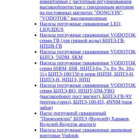
инверторные с частотным регулированием
высокооборотистые с синхронным мотором
на постоянных магнитах "DONGYIN",
"VODOTOK" высоконапорные
Насосы погружные скважинные LEO,
LIQUIDUS
Насосы погружные скважинные VODOTOK
серии ГВ (для грязной воды) БЦПЭ-ГВ,
НПЦВ-ГВ
Насосы погружные скважинные VODOTOK
БЦПЭ, 5SDM, SKM
Насосы погружные скважинные VODOTOK
серии 6SRM, 6SR, НЦПЭ-6д, 7д, 8д, 9д, 10д,
11д БЦПЭ-100/150 и нерж НЦПН, БЦПЭ-Н,
ПЦПЭ-Н, НПЦЭ, НПЦ
Насосы погружные скважинные VODOTOK
серии БЦПЭ-ВО, НПЦУ-ПМ-УВО
(высокооборот пост магнит), БЦПЭ-ГВ-ЧУ
(вертик-гориз), БЦПЭ-100-НЗ, 4NNM (ниж
забор)
Насос погружной скважинный
"Промэлектро" БЦПЭ (Водолей) Харьков,
Водолей-Водоток аналоги
Насосы погружные скважинные шнековые
винтовые Vodotok