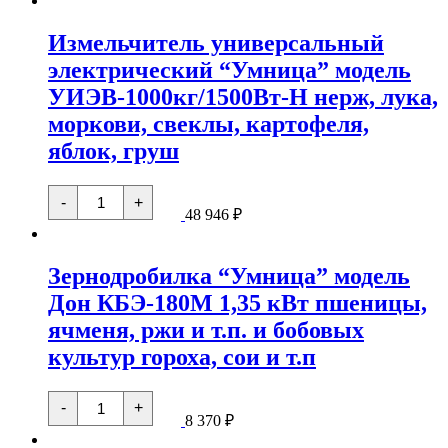
универсальный
электрический
Измельчитель универсальный
"Умница"
модель
электрический “Умница” модель
УИЭВ-1000кг/1500Вт,
лука,
УИЭВ-1000кг/1500Вт-Н нерж, лука,
моркови,
свеклы,
моркови, свеклы, картофеля,
картофеля,
яблок, груш
яблок,
груш
Количество
-
+
товара
48 946
₽
Измельчитель
универсальный
электрический
Зернодробилка “Умница” модель
"Умница"
модель
Дон КБЭ-180М 1,35 кВт пшеницы,
УИЭВ-1000кг/1500Вт-
Н
ячменя, ржи и т.п. и бобовых
нерж,
лука,
культур гороха, сои и т.п
моркови,
свеклы,
Количество
картофеля,
-
+
товара
яблок,
8 370
₽
Зернодробилка
груш
"Умница"