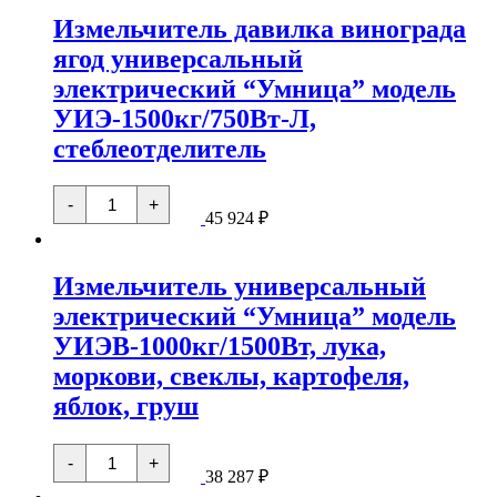
винограда
Измельчитель давилка винограда
ягод
универсальный
ягод универсальный
электрический
"Умница"
электрический “Умница” модель
модель
УИЭ-1500кг/750Вт-
УИЭ-1500кг/750Вт-Л,
НЛ,
стеблеотделитель
стеблеотделитель
Количество
-
+
товара
45 924
₽
Измельчитель
давилка
винограда
Измельчитель универсальный
ягод
универсальный
электрический “Умница” модель
электрический
"Умница"
УИЭВ-1000кг/1500Вт, лука,
модель
УИЭ-1500кг/750Вт-
моркови, свеклы, картофеля,
Л,
яблок, груш
стеблеотделитель
Количество
-
+
товара
38 287
₽
Измельчитель