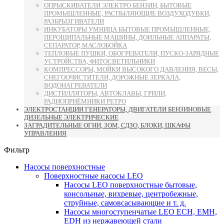
ОПРЫСКИВАТЕЛИ ЭЛЕКТРО БЕНЗИН, БЫТОВЫЕ
ПРОМЫШЛЕННЫЕ, РАСПЫЛЯЮЩИЕ ВОЗДУХОДУВКИ,
РАЗБРЫЗГИВАТЕЛИ
ИНКУБАТОРЫ УМНИЦА БЫТОВЫЕ ПРОМЫШЛЕННЫЕ,
ПЕРОЩИПАЛЬНЫЕ МАШИНЫ, ДОИЛЬНЫЕ АППАРАТЫ,
СЕПАРАТОР, МАСЛОБОЙКА
ТЕПЛОВЫЕ ПУШКИ, ОБОГРЕВАТЕЛИ, ПУСКО-ЗАРЯДНЫЕ
УСТРОЙСТВА, ФИТОСВЕТИЛЬНИКИ
КОМПРЕССОРЫ, МОЙКИ ВЫСОКОГО ДАВЛЕНИЯ, ВЕСЫ,
СНЕГООЧИСТИТЕЛИ, ДОРОЖНЫЕ ЗЕРКАЛА,
ВОДОНАГРЕВАТЕЛИ
ДИСТИЛЛЯТОРЫ, АВТОКЛАВЫ, ГРИЛИ,
РАДИОПРИЁМНИКИ РЕТРО
ЭЛЕКТРОСТАНЦИИ ГЕНЕРАТОРЫ, ДВИГАТЕЛИ БЕНЗИНОВЫЕ
ДИЗЕЛЬНЫЕ ЭЛЕКТРИЧЕСКИЕ
ЗАГРАДИТЕЛЬНЫЕ ОГНИ, ЗОМ, СДЗО, БЛОКИ, ШКАФЫ
УПРАВЛЕНИЯ
Фильтр
Насосы поверхностные
Поверхностные насосы LEO
Насосы LEO поверхностные бытовые,
консольные, вихревые, центробежные,
струйные, самовсасывающие и т. д.
Насосы многоступенчатые LEO ECH, EMH,
EDH из нержавеющей стали