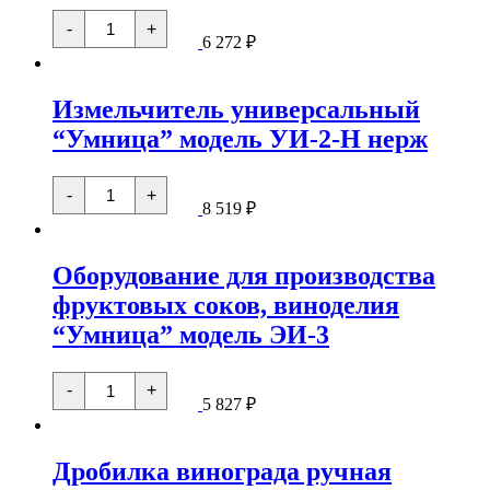
Количество
-
+
товара
6 272
₽
Измельчитель
универсальный
"Умница"
Измельчитель универсальный
(устройство
для
“Умница” модель УИ-2-Н нерж
давки
винограда)
ручной,
Количество
механический
-
+
товара
8 519
₽
модель
Измельчитель
УИ-2
универсальный
"Умница"
Оборудование для производства
модель
УИ-2-
фруктовых соков, виноделия
Н
нерж
“Умница” модель ЭИ-3
Количество
-
+
товара
5 827
₽
Оборудование
для
производства
Дробилка винограда ручная
фруктовых
соков,