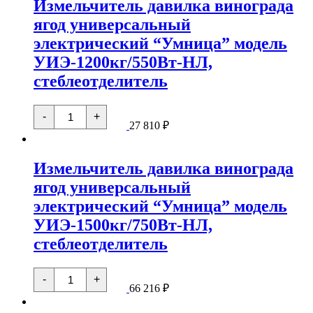
Измельчитель давилка винограда
ягод
универсальный
ягод универсальный
"Умница"
модель
электрический “Умница” модель
УИМ-1000кг-
Л,
УИЭ-1200кг/550Вт-НЛ,
стеблеотделитель
стеблеотделитель
Количество
-
+
товара
27 810
₽
Измельчитель
давилка
винограда
Измельчитель давилка винограда
ягод
универсальный
ягод универсальный
электрический
"Умница"
электрический “Умница” модель
модель
УИЭ-1200кг/550Вт-
УИЭ-1500кг/750Вт-НЛ,
НЛ,
стеблеотделитель
стеблеотделитель
Количество
-
+
товара
66 216
₽
Измельчитель
давилка