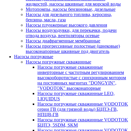
жидкостей, насосы шкивные для морской воды
Мотопомпы, насосы бензиновые, дизельные
Насосы для дизельного топлива, керосина,
бензина, масла, газа
Насосы плунжерные высокого давления
Насосы воздуходувки, для перекачки, подачи
отвода воздуха, вентиляторы осевые
Насосы диафрагменные мембранные
Насосы прогрессивные полостные (шнековые)
высоконапорные шкивные под двигатель
Насосы погружные
Насосы погружные скважинные
Насосы погружные скважинные
инверторные с частотным регулированием
высокооборотистые с синхронным мотором
на постоянных магнитах "DONGYIN",
"VODOTOK" высоконапорные
Насосы погружные скважинные LEO,
LIQUIDUS
Насосы погружные скважинные VODOTOK
серии ГВ (для грязной воды) БЦПЭ-ГВ,
НПЦВ-ГВ
Насосы погружные скважинные VODOTOK
БЦПЭ, 5SDM, SKM
Насосы погружные скважинные VODOTOK