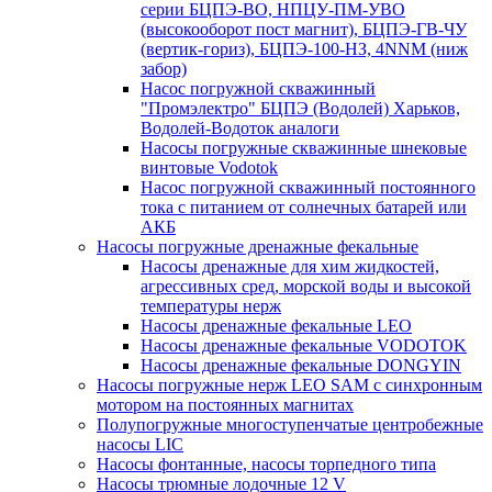
серии БЦПЭ-ВО, НПЦУ-ПМ-УВО
(высокооборот пост магнит), БЦПЭ-ГВ-ЧУ
(вертик-гориз), БЦПЭ-100-НЗ, 4NNM (ниж
забор)
Насос погружной скважинный
"Промэлектро" БЦПЭ (Водолей) Харьков,
Водолей-Водоток аналоги
Насосы погружные скважинные шнековые
винтовые Vodotok
Насос погружной скважинный постоянного
тока с питанием от солнечных батарей или
АКБ
Насосы погружные дренажные фекальные
Насосы дренажные для хим жидкостей,
агрессивных сред, морской воды и высокой
температуры нерж
Насосы дренажные фекальные LEO
Насосы дренажные фекальные VODOTOK
Насосы дренажные фекальные DONGYIN
Насосы погружные нерж LEO SAM с синхронным
мотором на постоянных магнитах
Полупогружные многоступенчатые центробежные
насосы LIC
Насосы фонтанные, насосы торпедного типа
Насосы трюмные лодочные 12 V