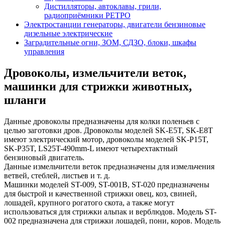
Дистилляторы, автоклавы, грили,
радиоприёмники РЕТРО
Электростанции генераторы, двигатели бензиновые
дизельные электрические
Заградительные огни, ЗОМ, СДЗО, блоки, шкафы
управления
Дровоколы, измельчители веток,
машинки для стрижки животных,
шланги
Данные дровоколы предназначены для колки поленьев с
целью заготовки дров. Дровоколы моделей SK-E5T, SK-E8T
имеют электрический мотор, дровоколы моделей SK-P15T,
SK-P35T, LS25T-490mm-L имеют четырехтактный
бензиновый двигатель.
Данные измельчители веток предназначены для измельчения
ветвей, стеблей, листьев и т. д.
Машинки моделей ST-009, ST-001B, ST-020 предназначены
для быстрой и качественной стрижки овец, коз, свиней,
лошадей, крупного рогатого скота, а также могут
использоваться для стрижки альпак и верблюдов. Модель ST-
002 предназначена для стрижки лошадей, пони, коров. Модель