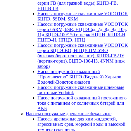
серии ГВ (для грязной воды) БЦПЭ-ГВ,
НПЦВ-ГВ
Насосы погружные скважинные VODOTOK
БЦПЭ, 5SDM, SKM
Насосы погружные скважинные VODOTOK
серии 6SRM, 6SR, НЦПЭ-6д, 7д, 8д, 9д, 10д,
11д БЦПЭ-100/150 и нерж НЦПН, БЦПЭ-Н,
ПЦПЭ-Н, НПЦЭ, НПЦ
Насосы погружные скважинные VODOTOK
серии БЦПЭ-ВО, НПЦУ-ПМ-УВО
(высокооборот пост магнит), БЦПЭ-ГВ-ЧУ
(вертик-гориз), БЦПЭ-100-НЗ, 4NNM (ниж
забор)
Насос погружной скважинный
"Промэлектро" БЦПЭ (Водолей) Харьков,
Водолей-Водоток аналоги
Насосы погружные скважинные шнековые
винтовые Vodotok
Насос погружной скважинный постоянного
тока с питанием от солнечных батарей или
АКБ
Насосы погружные дренажные фекальные
Насосы дренажные для хим жидкостей,
агрессивных сред, морской воды и высокой
температуры нерж