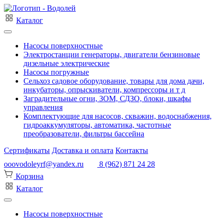
Каталог
Насосы поверхностные
Электростанции генераторы, двигатели бензиновые
дизельные электрические
Насосы погружные
Сельхоз садовое оборудование, товары для дома дачи,
инкубаторы, опрыскиватели, компрессоры и т д
Заградительные огни, ЗОМ, СДЗО, блоки, шкафы
управления
Комплектующие для насосов, скважин, водоснабжения,
гидроаккумуляторы, автоматика, частотные
преобразователи, фильтры бассейна
Сертификаты
Доставка и оплата
Контакты
ooovodoleyrf@yandex.ru
8 (962) 871 24 28
Корзина
Каталог
Насосы поверхностные