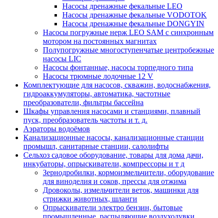
Насосы дренажные фекальные LEO
Насосы дренажные фекальные VODOTOK
Насосы дренажные фекальные DONGYIN
Насосы погружные нерж LEO SAM с синхронным
мотором на постоянных магнитах
Полупогружные многоступенчатые центробежные
насосы LIC
Насосы фонтанные, насосы торпедного типа
Насосы трюмные лодочные 12 V
Комплектующие для насосов, скважин, водоснабжения,
гидроаккумуляторы, автоматика, частотные
преобразователи, фильтры бассейна
Шкафы управления насосами и станциями, плавный
пуск, преобразователь частоты и т. д.
Аэраторы водоёмов
Канализационные насосы, канализационные станции
промышл, санитарные станции, салолифты
Сельхоз садовое оборудование, товары для дома дачи,
инкубаторы, опрыскиватели, компрессоры и т д
Зернодробилки, кормоизмельчители, оборудование
для виноделия и соков, прессы для отжима
Дровоколы, измельчители веток, машинки для
стрижки животных, шланги
Опрыскиватели электро бензин, бытовые
промышленные, распыляющие воздуходувки,