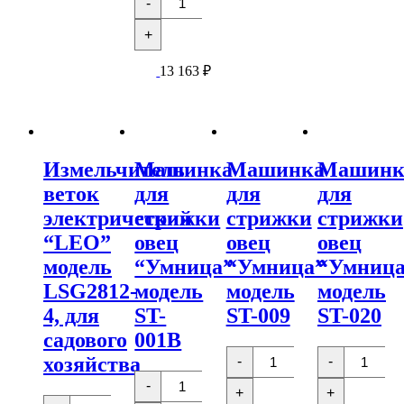
-
товара
садового
садового
Измельчитель
хозяйства
хозяйства
+
веток
электрический
"LEO"
13 163
₽
модель
LSB2505,
для
садового
хозяйства
Измельчитель
Машинка
Машинка
Машинк
веток
для
для
для
электрический
стрижки
стрижки
стрижки
“LEO”
овец
овец
овец
модель
“Умница”
“Умница”
“Умниц
LSG2812-
модель
модель
модель
4, для
ST-
ST-009
ST-020
садового
001B
Количество
Количест
хозяйства
-
-
товара
товара
Количество
Машинка
Машинка
-
товара
+
+
для
для
Количество