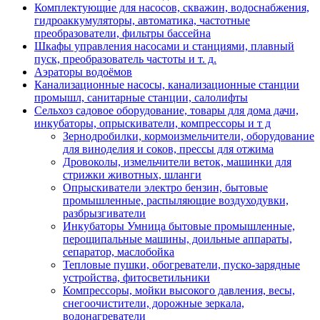
Комплектующие для насосов, скважин, водоснабжения,
гидроаккумуляторы, автоматика, частотные
преобразователи, фильтры бассейна
Шкафы управления насосами и станциями, плавный
пуск, преобразователь частоты и т. д.
Аэраторы водоёмов
Канализационные насосы, канализационные станции
промышл, санитарные станции, салолифты
Сельхоз садовое оборудование, товары для дома дачи,
инкубаторы, опрыскиватели, компрессоры и т д
Зернодробилки, кормоизмельчители, оборудование
для виноделия и соков, прессы для отжима
Дровоколы, измельчители веток, машинки для
стрижки животных, шланги
Опрыскиватели электро бензин, бытовые
промышленные, распыляющие воздуходувки,
разбрызгиватели
Инкубаторы Умница бытовые промышленные,
перощипальные машины, доильные аппараты,
сепаратор, маслобойка
Тепловые пушки, обогреватели, пуско-зарядные
устройства, фитосветильники
Компрессоры, мойки высокого давления, весы,
снегоочистители, дорожные зеркала,
водонагреватели