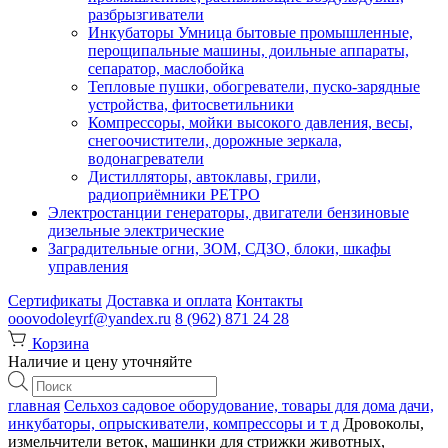
разбрызгиватели
Инкубаторы Умница бытовые промышленные,
перощипальные машины, доильные аппараты,
сепаратор, маслобойка
Тепловые пушки, обогреватели, пуско-зарядные
устройства, фитосветильники
Компрессоры, мойки высокого давления, весы,
снегоочистители, дорожные зеркала,
водонагреватели
Дистилляторы, автоклавы, грили,
радиоприёмники РЕТРО
Электростанции генераторы, двигатели бензиновые
дизельные электрические
Заградительные огни, ЗОМ, СДЗО, блоки, шкафы
управления
Сертификаты
Доставка и оплата
Контакты
ooovodoleyrf@yandex.ru
8 (962) 871 24 28
Корзина
Наличие и цену уточняйте
Поиск
товаров
главная
Сельхоз садовое оборудование, товары для дома дачи,
инкубаторы, опрыскиватели, компрессоры и т д
Дровоколы,
измельчители веток, машинки для стрижки животных,