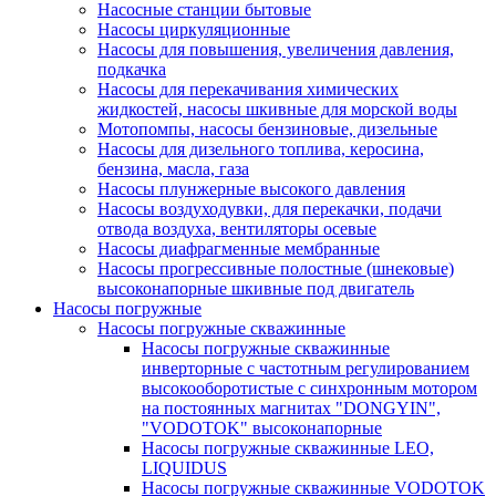
Насосные станции бытовые
Насосы циркуляционные
Насосы для повышения, увеличения давления,
подкачка
Насосы для перекачивания химических
жидкостей, насосы шкивные для морской воды
Мотопомпы, насосы бензиновые, дизельные
Насосы для дизельного топлива, керосина,
бензина, масла, газа
Насосы плунжерные высокого давления
Насосы воздуходувки, для перекачки, подачи
отвода воздуха, вентиляторы осевые
Насосы диафрагменные мембранные
Насосы прогрессивные полостные (шнековые)
высоконапорные шкивные под двигатель
Насосы погружные
Насосы погружные скважинные
Насосы погружные скважинные
инверторные с частотным регулированием
высокооборотистые с синхронным мотором
на постоянных магнитах "DONGYIN",
"VODOTOK" высоконапорные
Насосы погружные скважинные LEO,
LIQUIDUS
Насосы погружные скважинные VODOTOK