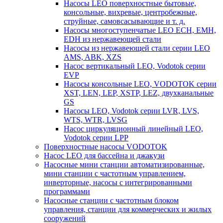
Насосы LEO поверхностные бытовые,
консольные, вихревые, центробежные,
струйные, самовсасывающие и т. д.
Насосы многоступенчатые LEO ECH, EMH,
EDH из нержавеющей стали
Насосы из нержавеющей стали серии LEO
AMS, ABK, XZS
Насос вертикальный LEO, Vodotok серии
EVP
Насосы консольные LEO, VODOTOK серии
XST, LEN, LEP, XSTP, LEZ, двухканальные
GS
Насосы LEO, Vodotok серии LVR, LVS,
WTS, WTR, LVSG
Насос циркуляционный линейный LEO,
Vodotok серии LPP
Поверхностные насосы VODOTOK
Насос LEO для бассейна и джакузи
Насосные мини станции автоматизированные,
мини станции с частотным управлением,
инверторные, насосы с интегрированными
программами
Насосные станции с частотным блоком
управления, станции для коммерческих и жилых
сооружений