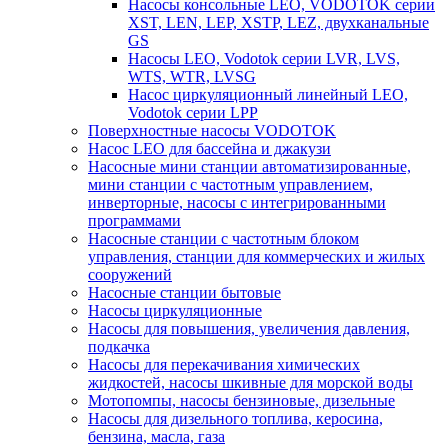
Насосы консольные LEO, VODOTOK серии
XST, LEN, LEP, XSTP, LEZ, двухканальные
GS
Насосы LEO, Vodotok серии LVR, LVS,
WTS, WTR, LVSG
Насос циркуляционный линейный LEO,
Vodotok серии LPP
Поверхностные насосы VODOTOK
Насос LEO для бассейна и джакузи
Насосные мини станции автоматизированные,
мини станции с частотным управлением,
инверторные, насосы с интегрированными
программами
Насосные станции с частотным блоком
управления, станции для коммерческих и жилых
сооружений
Насосные станции бытовые
Насосы циркуляционные
Насосы для повышения, увеличения давления,
подкачка
Насосы для перекачивания химических
жидкостей, насосы шкивные для морской воды
Мотопомпы, насосы бензиновые, дизельные
Насосы для дизельного топлива, керосина,
бензина, масла, газа