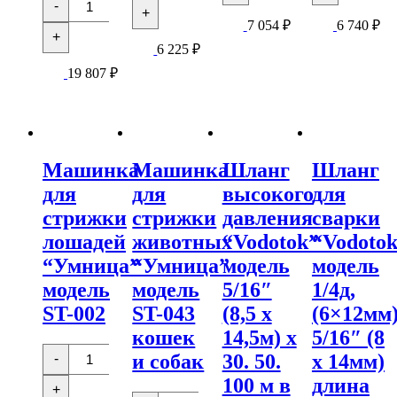
Машинка
стрижки
стрижки
-
товара
+
для
овец
овец
Измельчитель
7 054
₽
6 740
₽
стрижки
"Умница"
"Умница
+
веток
овец
модель
модель
6 225
₽
электрический
"Умница"
ST-
ST-
"LEO"
модель
19 807
₽
009
020
модель
ST-
LSG2812-
001B
4,
для
садового
хозяйства
Машинка
Машинка
Шланг
Шланг
для
для
высокого
для
стрижки
стрижки
давления
сварки
лошадей
животных
“Vodotok”
“Vodoto
“Умница”
“Умница”
модель
модель
модель
модель
5/16″
1/4д,
ST-002
ST-043
(8,5 x
(6×12мм)
кошек
14,5м) x
5/16″ (8
Количество
и собак
30. 50.
x 14мм)
-
товара
Машинка
100 м в
длина
+
для