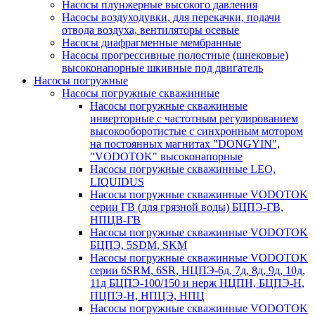
Насосы плунжерные высокого давления
Насосы воздуходувки, для перекачки, подачи
отвода воздуха, вентиляторы осевые
Насосы диафрагменные мембранные
Насосы прогрессивные полостные (шнековые)
высоконапорные шкивные под двигатель
Насосы погружные
Насосы погружные скважинные
Насосы погружные скважинные
инверторные с частотным регулированием
высокооборотистые с синхронным мотором
на постоянных магнитах "DONGYIN",
"VODOTOK" высоконапорные
Насосы погружные скважинные LEO,
LIQUIDUS
Насосы погружные скважинные VODOTOK
серии ГВ (для грязной воды) БЦПЭ-ГВ,
НПЦВ-ГВ
Насосы погружные скважинные VODOTOK
БЦПЭ, 5SDM, SKM
Насосы погружные скважинные VODOTOK
серии 6SRM, 6SR, НЦПЭ-6д, 7д, 8д, 9д, 10д,
11д БЦПЭ-100/150 и нерж НЦПН, БЦПЭ-Н,
ПЦПЭ-Н, НПЦЭ, НПЦ
Насосы погружные скважинные VODOTOK