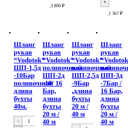
(19
+
рукав
6.3мм
х
3 800
₽
"Vodotok
Х
29)
поливоч
13мм
1 367
₽
25м
ШП-1д
Х
высокого
-10Бар,
100м
давления
длина
/
бухты
12мм
20
Х
м
20мм
Шланг
Шланг
Шланг
Шланг
/
Х
30
90м
рукав
рукав
рукав
рукав
м
“Vodotok”
“Vodotok”
“Vodotok”
“Vodoto
ШП-1,5д
поливочный
поливочный
поливо
-10Бар
ШП-2д
ШП-2,5д
ШП-3д
поливочный
-10/ 16
-9Бар
-7Бар /
длина
Бар,
,длина
16 Бар,
бухты
длина
бухты
длина
40м.
бухты
20 м /
бухты
20 м /
40 м
20 м /
Количество
40 м
40 м
-
товара
Количество
Шланг