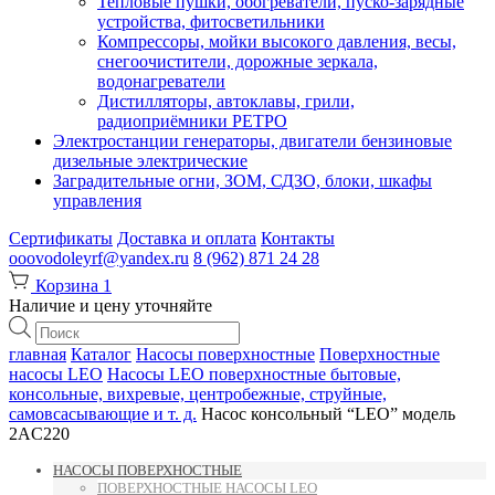
Тепловые пушки, обогреватели, пуско-зарядные
устройства, фитосветильники
Компрессоры, мойки высокого давления, весы,
снегоочистители, дорожные зеркала,
водонагреватели
Дистилляторы, автоклавы, грили,
радиоприёмники РЕТРО
Электростанции генераторы, двигатели бензиновые
дизельные электрические
Заградительные огни, ЗОМ, СДЗО, блоки, шкафы
управления
Сертификаты
Доставка и оплата
Контакты
ooovodoleyrf@yandex.ru
8 (962) 871 24 28
Корзина
1
Наличие и цену уточняйте
Поиск
товаров
главная
Каталог
Насосы поверхностные
Поверхностные
насосы LEO
Насосы LEO поверхностные бытовые,
консольные, вихревые, центробежные, струйные,
самовсасывающие и т. д.
Насос консольный “LEO” модель
2AC220
НАСОСЫ ПОВЕРХНОСТНЫЕ
ПОВЕРХНОСТНЫЕ НАСОСЫ LEO