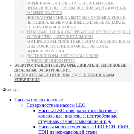
ОПРЫСКИВАТЕЛИ ЭЛЕКТРО БЕНЗИН, БЫТОВЫЕ
ПРОМЫШЛЕННЫЕ, РАСПЫЛЯЮЩИЕ ВОЗДУХОДУВКИ,
РАЗБРЫЗГИВАТЕЛИ
ИНКУБАТОРЫ УМНИЦА БЫТОВЫЕ ПРОМЫШЛЕННЫЕ,
ПЕРОЩИПАЛЬНЫЕ МАШИНЫ, ДОИЛЬНЫЕ АППАРАТЫ,
СЕПАРАТОР, МАСЛОБОЙКА
ТЕПЛОВЫЕ ПУШКИ, ОБОГРЕВАТЕЛИ, ПУСКО-ЗАРЯДНЫЕ
УСТРОЙСТВА, ФИТОСВЕТИЛЬНИКИ
КОМПРЕССОРЫ, МОЙКИ ВЫСОКОГО ДАВЛЕНИЯ, ВЕСЫ,
СНЕГООЧИСТИТЕЛИ, ДОРОЖНЫЕ ЗЕРКАЛА,
ВОДОНАГРЕВАТЕЛИ
ДИСТИЛЛЯТОРЫ, АВТОКЛАВЫ, ГРИЛИ,
РАДИОПРИЁМНИКИ РЕТРО
ЭЛЕКТРОСТАНЦИИ ГЕНЕРАТОРЫ, ДВИГАТЕЛИ БЕНЗИНОВЫЕ
ДИЗЕЛЬНЫЕ ЭЛЕКТРИЧЕСКИЕ
ЗАГРАДИТЕЛЬНЫЕ ОГНИ, ЗОМ, СДЗО, БЛОКИ, ШКАФЫ
УПРАВЛЕНИЯ
Фильтр
Насосы поверхностные
Поверхностные насосы LEO
Насосы LEO поверхностные бытовые,
консольные, вихревые, центробежные,
струйные, самовсасывающие и т. д.
Насосы многоступенчатые LEO ECH, EMH,
EDH из нержавеющей стали