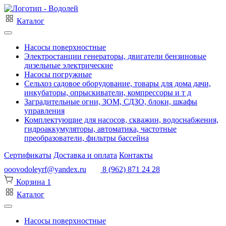
Каталог
Насосы поверхностные
Электростанции генераторы, двигатели бензиновые
дизельные электрические
Насосы погружные
Сельхоз садовое оборудование, товары для дома дачи,
инкубаторы, опрыскиватели, компрессоры и т д
Заградительные огни, ЗОМ, СДЗО, блоки, шкафы
управления
Комплектующие для насосов, скважин, водоснабжения,
гидроаккумуляторы, автоматика, частотные
преобразователи, фильтры бассейна
Сертификаты
Доставка и оплата
Контакты
ooovodoleyrf@yandex.ru
8 (962) 871 24 28
Корзина
1
Каталог
Насосы поверхностные