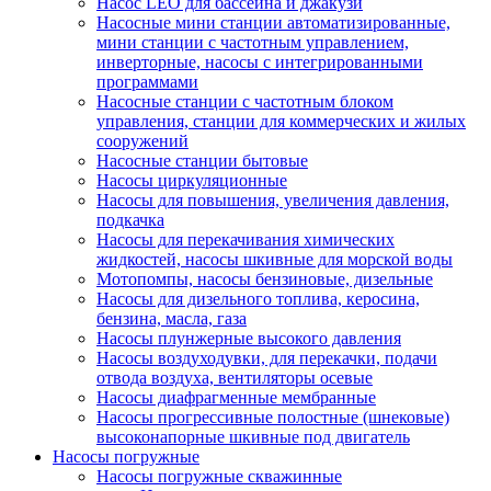
Насос LEO для бассейна и джакузи
Насосные мини станции автоматизированные,
мини станции с частотным управлением,
инверторные, насосы с интегрированными
программами
Насосные станции с частотным блоком
управления, станции для коммерческих и жилых
сооружений
Насосные станции бытовые
Насосы циркуляционные
Насосы для повышения, увеличения давления,
подкачка
Насосы для перекачивания химических
жидкостей, насосы шкивные для морской воды
Мотопомпы, насосы бензиновые, дизельные
Насосы для дизельного топлива, керосина,
бензина, масла, газа
Насосы плунжерные высокого давления
Насосы воздуходувки, для перекачки, подачи
отвода воздуха, вентиляторы осевые
Насосы диафрагменные мембранные
Насосы прогрессивные полостные (шнековые)
высоконапорные шкивные под двигатель
Насосы погружные
Насосы погружные скважинные