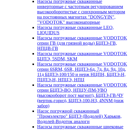
Насосы погружные скважинные
инверторные с частотным регулированием
высокооборотистые с синхронным мотором
на постоянных магнитах "DONGYIN",
"VODOTOK" высоконапорные
Насосы погружные скважинные LEO,
LIQUIDUS
Насосы погружные скважинные VODOTOK
серии ГВ (для грязной воды) БЦПЭ-ГВ,
НПЦВ-ГВ
Насосы погружные скважинные VODOTOK
БЦПЭ, 5SDM, SKM
Насосы погружные скважинные VODOTOK
серии 6SRM, 6SR, НЦПЭ-6д, 7д, 8д, 9д, 10д,
11д БЦПЭ-100/150 и нерж НЦПН, БЦПЭ-Н,
ПЦПЭ-Н, НПЦЭ, НПЦ
Насосы погружные скважинные VODOTOK
серии БЦПЭ-ВО, НПЦУ-ПМ-УВО
(высокооборот пост магнит), БЦПЭ-ГВ-ЧУ
(вертик-гориз), БЦПЭ-100-НЗ, 4NNM (ниж
забор)
Насос погружной скважинный
"Промэлектро" БЦПЭ (Водолей) Харьков,
Водолей-Водоток аналоги
Насосы погружные скважинные шнековые