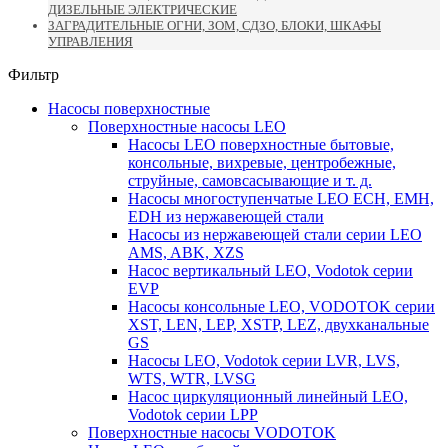
ДИЗЕЛЬНЫЕ ЭЛЕКТРИЧЕСКИЕ
ЗАГРАДИТЕЛЬНЫЕ ОГНИ, ЗОМ, СДЗО, БЛОКИ, ШКАФЫ
УПРАВЛЕНИЯ
Фильтр
Насосы поверхностные
Поверхностные насосы LEO
Насосы LEO поверхностные бытовые,
консольные, вихревые, центробежные,
струйные, самовсасывающие и т. д.
Насосы многоступенчатые LEO ECH, EMH,
EDH из нержавеющей стали
Насосы из нержавеющей стали серии LEO
AMS, ABK, XZS
Насос вертикальный LEO, Vodotok серии
EVP
Насосы консольные LEO, VODOTOK серии
XST, LEN, LEP, XSTP, LEZ, двухканальные
GS
Насосы LEO, Vodotok серии LVR, LVS,
WTS, WTR, LVSG
Насос циркуляционный линейный LEO,
Vodotok серии LPP
Поверхностные насосы VODOTOK