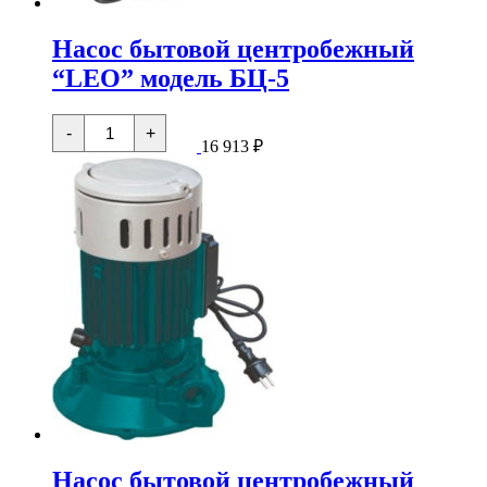
Насос бытовой центробежный
“LEO” модель БЦ-5
Количество
-
+
товара
16 913
₽
Насос
бытовой
центробежный
"LEO"
модель
БЦ-5
Насос бытовой центробежный