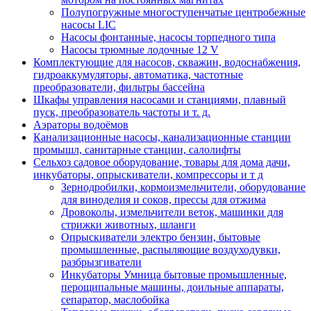
Полупогружные многоступенчатые центробежные
насосы LIC
Насосы фонтанные, насосы торпедного типа
Насосы трюмные лодочные 12 V
Комплектующие для насосов, скважин, водоснабжения,
гидроаккумуляторы, автоматика, частотные
преобразователи, фильтры бассейна
Шкафы управления насосами и станциями, плавный
пуск, преобразователь частоты и т. д.
Аэраторы водоёмов
Канализационные насосы, канализационные станции
промышл, санитарные станции, салолифты
Сельхоз садовое оборудование, товары для дома дачи,
инкубаторы, опрыскиватели, компрессоры и т д
Зернодробилки, кормоизмельчители, оборудование
для виноделия и соков, прессы для отжима
Дровоколы, измельчители веток, машинки для
стрижки животных, шланги
Опрыскиватели электро бензин, бытовые
промышленные, распыляющие воздуходувки,
разбрызгиватели
Инкубаторы Умница бытовые промышленные,
перощипальные машины, доильные аппараты,
сепаратор, маслобойка