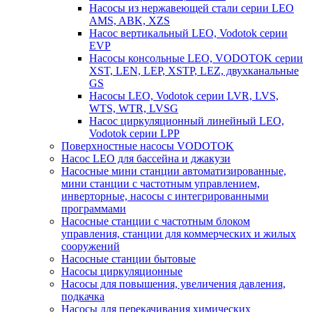
Насосы из нержавеющей стали серии LEO
AMS, ABK, XZS
Насос вертикальный LEO, Vodotok серии
EVP
Насосы консольные LEO, VODOTOK серии
XST, LEN, LEP, XSTP, LEZ, двухканальные
GS
Насосы LEO, Vodotok серии LVR, LVS,
WTS, WTR, LVSG
Насос циркуляционный линейный LEO,
Vodotok серии LPP
Поверхностные насосы VODOTOK
Насос LEO для бассейна и джакузи
Насосные мини станции автоматизированные,
мини станции с частотным управлением,
инверторные, насосы с интегрированными
программами
Насосные станции с частотным блоком
управления, станции для коммерческих и жилых
сооружений
Насосные станции бытовые
Насосы циркуляционные
Насосы для повышения, увеличения давления,
подкачка
Насосы для перекачивания химических