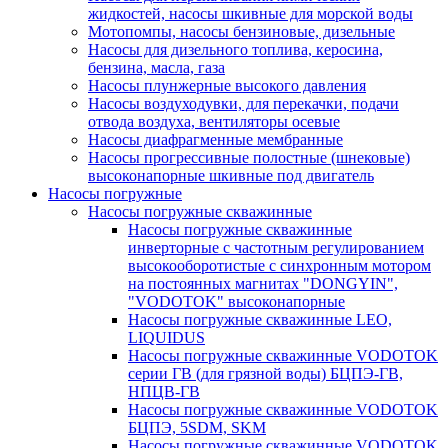
жидкостей, насосы шкивные для морской воды
Мотопомпы, насосы бензиновые, дизельные
Насосы для дизельного топлива, керосина,
бензина, масла, газа
Насосы плунжерные высокого давления
Насосы воздуходувки, для перекачки, подачи
отвода воздуха, вентиляторы осевые
Насосы диафрагменные мембранные
Насосы прогрессивные полостные (шнековые)
высоконапорные шкивные под двигатель
Насосы погружные
Насосы погружные скважинные
Насосы погружные скважинные
инверторные с частотным регулированием
высокооборотистые с синхронным мотором
на постоянных магнитах "DONGYIN",
"VODOTOK" высоконапорные
Насосы погружные скважинные LEO,
LIQUIDUS
Насосы погружные скважинные VODOTOK
серии ГВ (для грязной воды) БЦПЭ-ГВ,
НПЦВ-ГВ
Насосы погружные скважинные VODOTOK
БЦПЭ, 5SDM, SKM
Насосы погружные скважинные VODOTOK