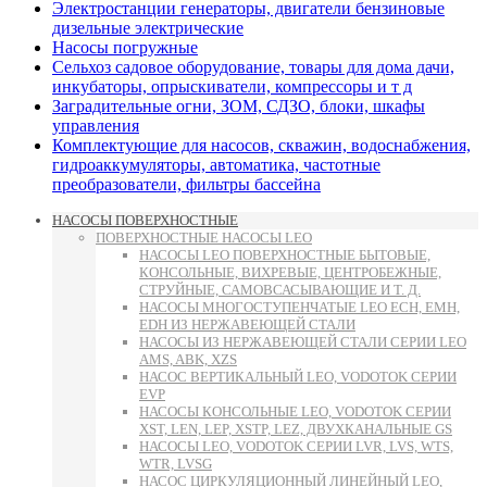
Электростанции генераторы, двигатели бензиновые
дизельные электрические
Насосы погружные
Сельхоз садовое оборудование, товары для дома дачи,
инкубаторы, опрыскиватели, компрессоры и т д
Заградительные огни, ЗОМ, СДЗО, блоки, шкафы
управления
Комплектующие для насосов, скважин, водоснабжения,
гидроаккумуляторы, автоматика, частотные
преобразователи, фильтры бассейна
НАСОСЫ ПОВЕРХНОСТНЫЕ
ПОВЕРХНОСТНЫЕ НАСОСЫ LEO
НАСОСЫ LEO ПОВЕРХНОСТНЫЕ БЫТОВЫЕ,
КОНСОЛЬНЫЕ, ВИХРЕВЫЕ, ЦЕНТРОБЕЖНЫЕ,
СТРУЙНЫЕ, САМОВСАСЫВАЮЩИЕ И Т. Д.
НАСОСЫ МНОГОСТУПЕНЧАТЫЕ LEO ECH, EMH,
EDH ИЗ НЕРЖАВЕЮЩЕЙ СТАЛИ
НАСОСЫ ИЗ НЕРЖАВЕЮЩЕЙ СТАЛИ СЕРИИ LEO
AMS, ABK, XZS
НАСОС ВЕРТИКАЛЬНЫЙ LEO, VODOTOK СЕРИИ
EVP
НАСОСЫ КОНСОЛЬНЫЕ LEO, VODOTOK СЕРИИ
XST, LEN, LEP, XSTP, LEZ, ДВУХКАНАЛЬНЫЕ GS
НАСОСЫ LEO, VODOTOK СЕРИИ LVR, LVS, WTS,
WTR, LVSG
НАСОС ЦИРКУЛЯЦИОННЫЙ ЛИНЕЙНЫЙ LEO,