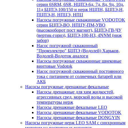
серии 6SRM, 6SR, НЦПЭ-6д, 7д, 8д, 9д, 10д,
11д БЦПЭ-100/150 и нерж НЦПН, БЦПЭ-Н,
ПЦПЭ-Н, НПЦЭ, НПЦ
Насосы погружные скважинные VODOTOK
серии БЦПЭ-ВО, НПЦУ-ПМ-УВО
(высокооборот пост магнит), БЦПЭ-ГВ-ЧУ
(вертик-гориз), БЦПЭ-100-НЗ, 4NNM (ниж
забор)
Насос погружной скважинный
"Промэлектро" БЦПЭ (Водолей) Харьков,
Водолей-Водоток аналоги
Насосы погружные скважинные шнековые
винтовые Vodotok
Насос погружной скважинный постоянного
тока с питанием от солнечных батарей или
АКБ
Насосы погружные дренажные фекальные
Насосы дренажные для хим жидкостей,
агрессивных сред, морской воды и высокой
температуры нерж
Насосы дренажные фекальные LEO
Насосы дренажные фекальные VODOTOK
Насосы дренажные фекальные DONGYIN
Насосы погружные нерж LEO SAM с синхронным
мотором на постоянных магнитах