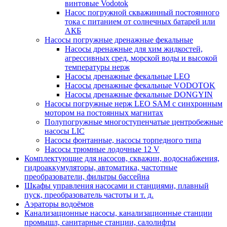
винтовые Vodotok
Насос погружной скважинный постоянного
тока с питанием от солнечных батарей или
АКБ
Насосы погружные дренажные фекальные
Насосы дренажные для хим жидкостей,
агрессивных сред, морской воды и высокой
температуры нерж
Насосы дренажные фекальные LEO
Насосы дренажные фекальные VODOTOK
Насосы дренажные фекальные DONGYIN
Насосы погружные нерж LEO SAM с синхронным
мотором на постоянных магнитах
Полупогружные многоступенчатые центробежные
насосы LIC
Насосы фонтанные, насосы торпедного типа
Насосы трюмные лодочные 12 V
Комплектующие для насосов, скважин, водоснабжения,
гидроаккумуляторы, автоматика, частотные
преобразователи, фильтры бассейна
Шкафы управления насосами и станциями, плавный
пуск, преобразователь частоты и т. д.
Аэраторы водоёмов
Канализационные насосы, канализационные станции
промышл, санитарные станции, салолифты