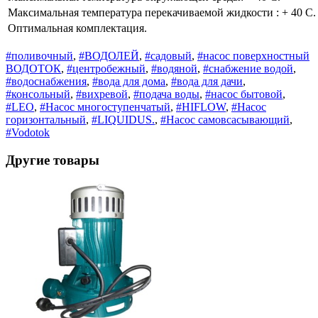
Максимальная температура перекачиваемой жидкости : + 40 С.
Оптимальная комплектация.
#поливочный
,
#ВОДОЛЕЙ
,
#садовый
,
#насос поверхностный
ВОДОТОК
,
#центробежный
,
#водяной
,
#снабжение водой
,
#водоснабжения
,
#вода для дома
,
#вода для дачи
,
#консольный
,
#вихревой
,
#подача воды
,
#насос бытовой
,
#LEO
,
#Насос многоступенчатый
,
#HIFLOW
,
#Насос
горизонтальный
,
#LIQUIDUS.
,
#Насос самовсасывающий
,
#Vodotok
Другие товары