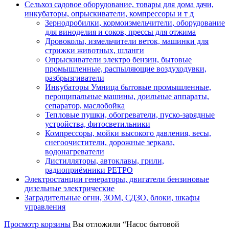
Сельхоз садовое оборудование, товары для дома дачи,
инкубаторы, опрыскиватели, компрессоры и т д
Зернодробилки, кормоизмельчители, оборудование
для виноделия и соков, прессы для отжима
Дровоколы, измельчители веток, машинки для
стрижки животных, шланги
Опрыскиватели электро бензин, бытовые
промышленные, распыляющие воздуходувки,
разбрызгиватели
Инкубаторы Умница бытовые промышленные,
перощипальные машины, доильные аппараты,
сепаратор, маслобойка
Тепловые пушки, обогреватели, пуско-зарядные
устройства, фитосветильники
Компрессоры, мойки высокого давления, весы,
снегоочистители, дорожные зеркала,
водонагреватели
Дистилляторы, автоклавы, грили,
радиоприёмники РЕТРО
Электростанции генераторы, двигатели бензиновые
дизельные электрические
Заградительные огни, ЗОМ, СДЗО, блоки, шкафы
управления
Просмотр корзины
Вы отложили “Насос бытовой