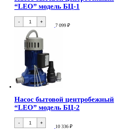
“LEO” модель БЦ-1
Количество
-
+
товара
7 099
₽
Насос
бытовой
центробежный
"LEO"
модель
БЦ-1
Насос бытовой центробежный
“LEO” модель БЦ-2
Количество
-
+
товара
10 336
₽
Насос
бытовой