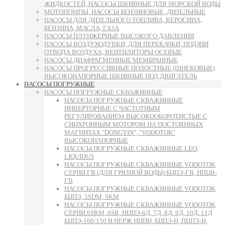
ЖИДКОСТЕЙ, НАСОСЫ ШКИВНЫЕ ДЛЯ МОРСКОЙ ВОДЫ
МОТОПОМПЫ, НАСОСЫ БЕНЗИНОВЫЕ, ДИЗЕЛЬНЫЕ
НАСОСЫ ДЛЯ ДИЗЕЛЬНОГО ТОПЛИВА, КЕРОСИНА,
БЕНЗИНА, МАСЛА, ГАЗА
НАСОСЫ ПЛУНЖЕРНЫЕ ВЫСОКОГО ДАВЛЕНИЯ
НАСОСЫ ВОЗДУХОДУВКИ, ДЛЯ ПЕРЕКАЧКИ, ПОДАЧИ
ОТВОДА ВОЗДУХА, ВЕНТИЛЯТОРЫ ОСЕВЫЕ
НАСОСЫ ДИАФРАГМЕННЫЕ МЕМБРАННЫЕ
НАСОСЫ ПРОГРЕССИВНЫЕ ПОЛОСТНЫЕ (ШНЕКОВЫЕ)
ВЫСОКОНАПОРНЫЕ ШКИВНЫЕ ПОД ДВИГАТЕЛЬ
НАСОСЫ ПОГРУЖНЫЕ
НАСОСЫ ПОГРУЖНЫЕ СКВАЖИННЫЕ
НАСОСЫ ПОГРУЖНЫЕ СКВАЖИННЫЕ
ИНВЕРТОРНЫЕ С ЧАСТОТНЫМ
РЕГУЛИРОВАНИЕМ ВЫСОКООБОРОТИСТЫЕ С
СИНХРОННЫМ МОТОРОМ НА ПОСТОЯННЫХ
МАГНИТАХ "DONGYIN", "VODOTOK"
ВЫСОКОНАПОРНЫЕ
НАСОСЫ ПОГРУЖНЫЕ СКВАЖИННЫЕ LEO,
LIQUIDUS
НАСОСЫ ПОГРУЖНЫЕ СКВАЖИННЫЕ VODOTOK
СЕРИИ ГВ (ДЛЯ ГРЯЗНОЙ ВОДЫ) БЦПЭ-ГВ, НПЦВ-
ГВ
НАСОСЫ ПОГРУЖНЫЕ СКВАЖИННЫЕ VODOTOK
БЦПЭ, 5SDM, SKM
НАСОСЫ ПОГРУЖНЫЕ СКВАЖИННЫЕ VODOTOK
СЕРИИ 6SRM, 6SR, НЦПЭ-6Д, 7Д, 8Д, 9Д, 10Д, 11Д
БЦПЭ-100/150 И НЕРЖ НЦПН, БЦПЭ-Н, ПЦПЭ-Н,