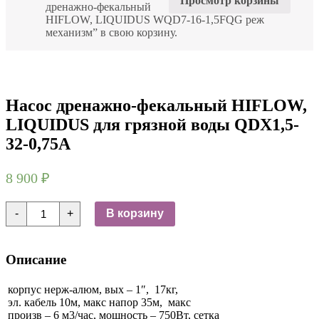
Просмотр корзины
дренажно-фекальный
HIFLOW, LIQUIDUS WQD7-16-1,5FQG реж
механизм” в свою корзину.
Насос дренажно-фекальный HIFLOW,
LIQUIDUS для грязной воды QDX1,5-
32-0,75A
8 900
₽
Количество
-
+
В корзину
товара
Насос
дренажно-
фекальный
Описание
HIFLOW,
LIQUIDUS
для
корпус нерж-алюм, вых – 1″, 17кг,
грязной
эл. кабель 10м, макс напор 35м, макс
воды
произв – 6 м3/час, мощность – 750Вт, сетка