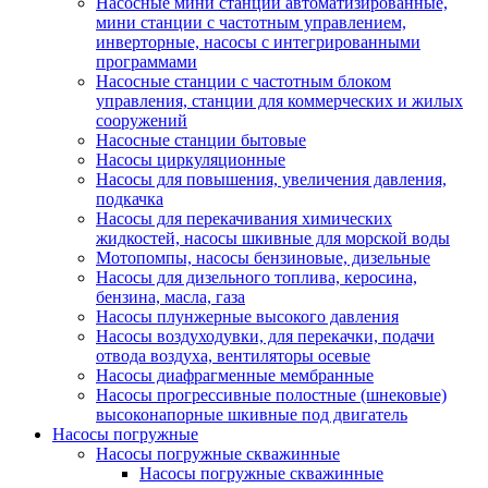
Насосные мини станции автоматизированные,
мини станции с частотным управлением,
инверторные, насосы с интегрированными
программами
Насосные станции с частотным блоком
управления, станции для коммерческих и жилых
сооружений
Насосные станции бытовые
Насосы циркуляционные
Насосы для повышения, увеличения давления,
подкачка
Насосы для перекачивания химических
жидкостей, насосы шкивные для морской воды
Мотопомпы, насосы бензиновые, дизельные
Насосы для дизельного топлива, керосина,
бензина, масла, газа
Насосы плунжерные высокого давления
Насосы воздуходувки, для перекачки, подачи
отвода воздуха, вентиляторы осевые
Насосы диафрагменные мембранные
Насосы прогрессивные полостные (шнековые)
высоконапорные шкивные под двигатель
Насосы погружные
Насосы погружные скважинные
Насосы погружные скважинные