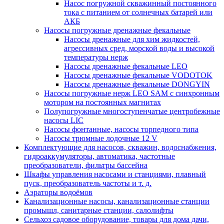
Насос погружной скважинный постоянного
тока с питанием от солнечных батарей или
АКБ
Насосы погружные дренажные фекальные
Насосы дренажные для хим жидкостей,
агрессивных сред, морской воды и высокой
температуры нерж
Насосы дренажные фекальные LEO
Насосы дренажные фекальные VODOTOK
Насосы дренажные фекальные DONGYIN
Насосы погружные нерж LEO SAM с синхронным
мотором на постоянных магнитах
Полупогружные многоступенчатые центробежные
насосы LIC
Насосы фонтанные, насосы торпедного типа
Насосы трюмные лодочные 12 V
Комплектующие для насосов, скважин, водоснабжения,
гидроаккумуляторы, автоматика, частотные
преобразователи, фильтры бассейна
Шкафы управления насосами и станциями, плавный
пуск, преобразователь частоты и т. д.
Аэраторы водоёмов
Канализационные насосы, канализационные станции
промышл, санитарные станции, салолифты
Сельхоз садовое оборудование, товары для дома дачи,