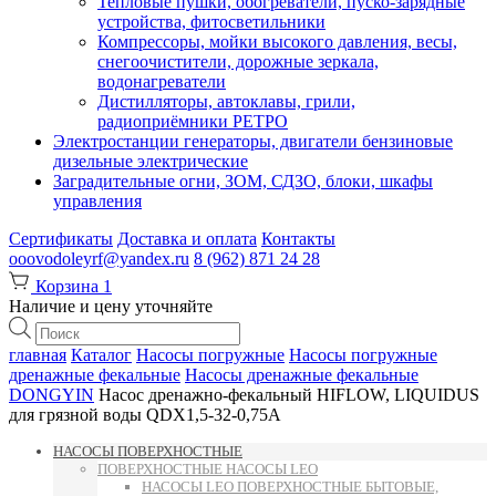
Тепловые пушки, обогреватели, пуско-зарядные
устройства, фитосветильники
Компрессоры, мойки высокого давления, весы,
снегоочистители, дорожные зеркала,
водонагреватели
Дистилляторы, автоклавы, грили,
радиоприёмники РЕТРО
Электростанции генераторы, двигатели бензиновые
дизельные электрические
Заградительные огни, ЗОМ, СДЗО, блоки, шкафы
управления
Сертификаты
Доставка и оплата
Контакты
ooovodoleyrf@yandex.ru
8 (962) 871 24 28
Корзина
1
Наличие и цену уточняйте
Поиск
товаров
главная
Каталог
Насосы погружные
Насосы погружные
дренажные фекальные
Насосы дренажные фекальные
DONGYIN
Насос дренажно-фекальный HIFLOW, LIQUIDUS
для грязной воды QDX1,5-32-0,75A
НАСОСЫ ПОВЕРХНОСТНЫЕ
ПОВЕРХНОСТНЫЕ НАСОСЫ LEO
НАСОСЫ LEO ПОВЕРХНОСТНЫЕ БЫТОВЫЕ,