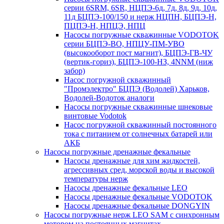
серии 6SRM, 6SR, НЦПЭ-6д, 7д, 8д, 9д, 10д,
11д БЦПЭ-100/150 и нерж НЦПН, БЦПЭ-Н,
ПЦПЭ-Н, НПЦЭ, НПЦ
Насосы погружные скважинные VODOTOK
серии БЦПЭ-ВО, НПЦУ-ПМ-УВО
(высокооборот пост магнит), БЦПЭ-ГВ-ЧУ
(вертик-гориз), БЦПЭ-100-НЗ, 4NNM (ниж
забор)
Насос погружной скважинный
"Промэлектро" БЦПЭ (Водолей) Харьков,
Водолей-Водоток аналоги
Насосы погружные скважинные шнековые
винтовые Vodotok
Насос погружной скважинный постоянного
тока с питанием от солнечных батарей или
АКБ
Насосы погружные дренажные фекальные
Насосы дренажные для хим жидкостей,
агрессивных сред, морской воды и высокой
температуры нерж
Насосы дренажные фекальные LEO
Насосы дренажные фекальные VODOTOK
Насосы дренажные фекальные DONGYIN
Насосы погружные нерж LEO SAM с синхронным
мотором на постоянных магнитах