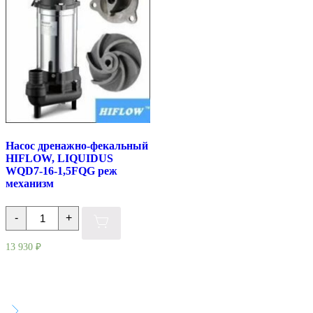
механизм,
механизм
с
ПУ
Насос дренажно-фекальный
HIFLOW, LIQUIDUS
WQD7-16-1,5FQG реж
механизм
Количество
-
+
товара
Насос
дренажно-
13 930
₽
фекальный
HIFLOW,
LIQUIDUS
WQD7-
16-
1,5FQG