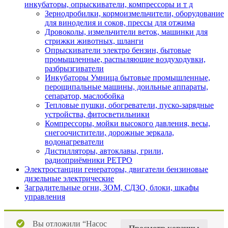
инкубаторы, опрыскиватели, компрессоры и т д
Зернодробилки, кормоизмельчители, оборудование
для виноделия и соков, прессы для отжима
Дровоколы, измельчители веток, машинки для
стрижки животных, шланги
Опрыскиватели электро бензин, бытовые
промышленные, распыляющие воздуходувки,
разбрызгиватели
Инкубаторы Умница бытовые промышленные,
перощипальные машины, доильные аппараты,
сепаратор, маслобойка
Тепловые пушки, обогреватели, пуско-зарядные
устройства, фитосветильники
Компрессоры, мойки высокого давления, весы,
снегоочистители, дорожные зеркала,
водонагреватели
Дистилляторы, автоклавы, грили,
радиоприёмники РЕТРО
Электростанции генераторы, двигатели бензиновые
дизельные электрические
Заградительные огни, ЗОМ, СДЗО, блоки, шкафы
управления
Вы отложили “Насос