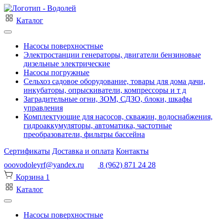
Каталог
Насосы поверхностные
Электростанции генераторы, двигатели бензиновые
дизельные электрические
Насосы погружные
Сельхоз садовое оборудование, товары для дома дачи,
инкубаторы, опрыскиватели, компрессоры и т д
Заградительные огни, ЗОМ, СДЗО, блоки, шкафы
управления
Комплектующие для насосов, скважин, водоснабжения,
гидроаккумуляторы, автоматика, частотные
преобразователи, фильтры бассейна
Сертификаты
Доставка и оплата
Контакты
ooovodoleyrf@yandex.ru
8 (962) 871 24 28
Корзина
1
Каталог
Насосы поверхностные