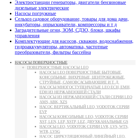
Электростанции генераторы, двигатели бензиновые
дизельные электрические
Насосы погружные
Сельхоз садовое оборудование, товары для дома дачи,
инкубаторы, опрыскиватели, компрессоры и т д
Заградительные огни, ЗОМ, СДЗО, блоки, шкафы
управления
Комплектующие для насосов, скважин, водоснабжения,
гидроаккумуляторы, автоматика, частотные
преобразователи, фильтры бассейна
НАСОСЫ ПОВЕРХНОСТНЫЕ
ПОВЕРХНОСТНЫЕ НАСОСЫ LEO
НАСОСЫ LEO ПОВЕРХНОСТНЫЕ БЫТОВЫЕ,
КОНСОЛЬНЫЕ, ВИХРЕВЫЕ, ЦЕНТРОБЕЖНЫЕ,
СТРУЙНЫЕ, САМОВСАСЫВАЮЩИЕ И Т. Д.
НАСОСЫ МНОГОСТУПЕНЧАТЫЕ LEO ECH, EMH,
EDH ИЗ НЕРЖАВЕЮЩЕЙ СТАЛИ
НАСОСЫ ИЗ НЕРЖАВЕЮЩЕЙ СТАЛИ СЕРИИ LEO
AMS, ABK, XZS
НАСОС ВЕРТИКАЛЬНЫЙ LEO, VODOTOK СЕРИИ
EVP
НАСОСЫ КОНСОЛЬНЫЕ LEO, VODOTOK СЕРИИ
XST, LEN, LEP, XSTP, LEZ, ДВУХКАНАЛЬНЫЕ GS
НАСОСЫ LEO, VODOTOK СЕРИИ LVR, LVS, WTS,
WTR, LVSG
НАСОС ЦИРКУЛЯЦИОННЫЙ ЛИНЕЙНЫЙ LEO,