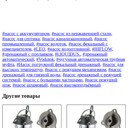
QDX1,5-
32-
0,75A
#насос с аккумулятором
,
#насос из нержавеющей стали
,
#насос для септика
,
#насос канализационный
,
#насос
промышленный
,
#насос водоток
,
#насос фекальный с
измельчителем
,
#LEO
,
#насос водоотливной
,
#HIFLOW
,
#дренажный с поплавком
,
#LIQUIDUS.
,
#дренажный
автоматический
,
#Vodotok
,
#чугунная автоматическая трубная
муфта
,
#Насос погружной фекальный дренажный
,
#насос для
высоких температур
,
#насос с режущим механизмом
,
#насос
дренажный для грязной воды
,
#насос дренажный с режущей
системой
,
#насос с большими частицами
,
#насос режущий
нож
,
#насос шламовый
,
#насос высокоподъёмный
Другие товары