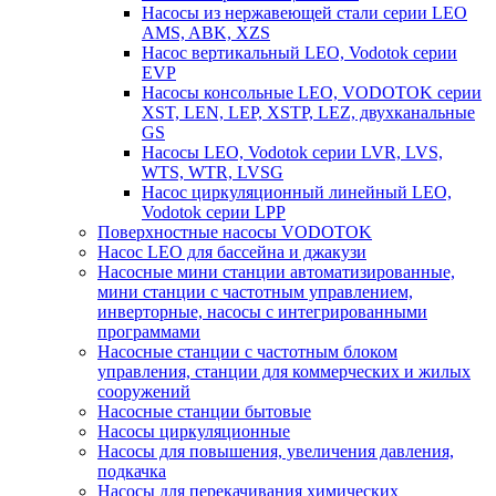
Насосы из нержавеющей стали серии LEO
AMS, ABK, XZS
Насос вертикальный LEO, Vodotok серии
EVP
Насосы консольные LEO, VODOTOK серии
XST, LEN, LEP, XSTP, LEZ, двухканальные
GS
Насосы LEO, Vodotok серии LVR, LVS,
WTS, WTR, LVSG
Насос циркуляционный линейный LEO,
Vodotok серии LPP
Поверхностные насосы VODOTOK
Насос LEO для бассейна и джакузи
Насосные мини станции автоматизированные,
мини станции с частотным управлением,
инверторные, насосы с интегрированными
программами
Насосные станции с частотным блоком
управления, станции для коммерческих и жилых
сооружений
Насосные станции бытовые
Насосы циркуляционные
Насосы для повышения, увеличения давления,
подкачка
Насосы для перекачивания химических