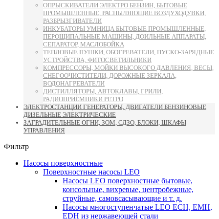
ОПРЫСКИВАТЕЛИ ЭЛЕКТРО БЕНЗИН, БЫТОВЫЕ
ПРОМЫШЛЕННЫЕ, РАСПЫЛЯЮЩИЕ ВОЗДУХОДУВКИ,
РАЗБРЫЗГИВАТЕЛИ
ИНКУБАТОРЫ УМНИЦА БЫТОВЫЕ ПРОМЫШЛЕННЫЕ,
ПЕРОЩИПАЛЬНЫЕ МАШИНЫ, ДОИЛЬНЫЕ АППАРАТЫ,
СЕПАРАТОР, МАСЛОБОЙКА
ТЕПЛОВЫЕ ПУШКИ, ОБОГРЕВАТЕЛИ, ПУСКО-ЗАРЯДНЫЕ
УСТРОЙСТВА, ФИТОСВЕТИЛЬНИКИ
КОМПРЕССОРЫ, МОЙКИ ВЫСОКОГО ДАВЛЕНИЯ, ВЕСЫ,
СНЕГООЧИСТИТЕЛИ, ДОРОЖНЫЕ ЗЕРКАЛА,
ВОДОНАГРЕВАТЕЛИ
ДИСТИЛЛЯТОРЫ, АВТОКЛАВЫ, ГРИЛИ,
РАДИОПРИЁМНИКИ РЕТРО
ЭЛЕКТРОСТАНЦИИ ГЕНЕРАТОРЫ, ДВИГАТЕЛИ БЕНЗИНОВЫЕ
ДИЗЕЛЬНЫЕ ЭЛЕКТРИЧЕСКИЕ
ЗАГРАДИТЕЛЬНЫЕ ОГНИ, ЗОМ, СДЗО, БЛОКИ, ШКАФЫ
УПРАВЛЕНИЯ
Фильтр
Насосы поверхностные
Поверхностные насосы LEO
Насосы LEO поверхностные бытовые,
консольные, вихревые, центробежные,
струйные, самовсасывающие и т. д.
Насосы многоступенчатые LEO ECH, EMH,
EDH из нержавеющей стали