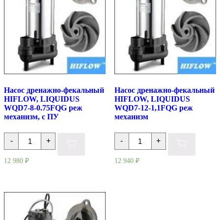
Насос дренажно-фекальный
Насос дренажно-фекальный
HIFLOW, LIQUIDUS
HIFLOW, LIQUIDUS
WQD7-8-0.75FQG реж
WQD7-12-1,1FQG реж
механизм, с ПУ
механизм
Количество
Количество
-
+
-
+
товара
товара
Насос
Насос
дренажно-
дренажно-
12 980
₽
12 940
₽
фекальный
фекальный
HIFLOW,
HIFLOW,
LIQUIDUS
LIQUIDUS
WQD7-
WQD7-
8-
12-
0.75FQG
1,1FQG
реж
реж