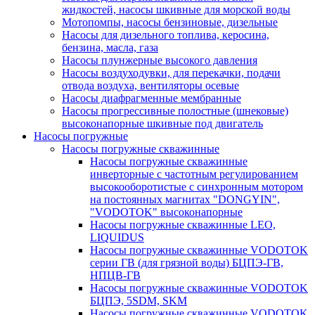
жидкостей, насосы шкивные для морской воды
Мотопомпы, насосы бензиновые, дизельные
Насосы для дизельного топлива, керосина,
бензина, масла, газа
Насосы плунжерные высокого давления
Насосы воздуходувки, для перекачки, подачи
отвода воздуха, вентиляторы осевые
Насосы диафрагменные мембранные
Насосы прогрессивные полостные (шнековые)
высоконапорные шкивные под двигатель
Насосы погружные
Насосы погружные скважинные
Насосы погружные скважинные
инверторные с частотным регулированием
высокооборотистые с синхронным мотором
на постоянных магнитах "DONGYIN",
"VODOTOK" высоконапорные
Насосы погружные скважинные LEO,
LIQUIDUS
Насосы погружные скважинные VODOTOK
серии ГВ (для грязной воды) БЦПЭ-ГВ,
НПЦВ-ГВ
Насосы погружные скважинные VODOTOK
БЦПЭ, 5SDM, SKM
Насосы погружные скважинные VODOTOK