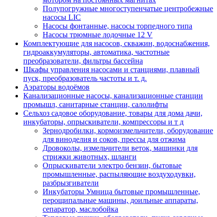
Полупогружные многоступенчатые центробежные
насосы LIC
Насосы фонтанные, насосы торпедного типа
Насосы трюмные лодочные 12 V
Комплектующие для насосов, скважин, водоснабжения,
гидроаккумуляторы, автоматика, частотные
преобразователи, фильтры бассейна
Шкафы управления насосами и станциями, плавный
пуск, преобразователь частоты и т. д.
Аэраторы водоёмов
Канализационные насосы, канализационные станции
промышл, санитарные станции, салолифты
Сельхоз садовое оборудование, товары для дома дачи,
инкубаторы, опрыскиватели, компрессоры и т д
Зернодробилки, кормоизмельчители, оборудование
для виноделия и соков, прессы для отжима
Дровоколы, измельчители веток, машинки для
стрижки животных, шланги
Опрыскиватели электро бензин, бытовые
промышленные, распыляющие воздуходувки,
разбрызгиватели
Инкубаторы Умница бытовые промышленные,
перощипальные машины, доильные аппараты,
сепаратор, маслобойка