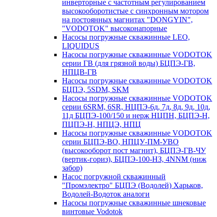
инверторные с частотным регулированием
высокооборотистые с синхронным мотором
на постоянных магнитах "DONGYIN",
"VODOTOK" высоконапорные
Насосы погружные скважинные LEO,
LIQUIDUS
Насосы погружные скважинные VODOTOK
серии ГВ (для грязной воды) БЦПЭ-ГВ,
НПЦВ-ГВ
Насосы погружные скважинные VODOTOK
БЦПЭ, 5SDM, SKM
Насосы погружные скважинные VODOTOK
серии 6SRM, 6SR, НЦПЭ-6д, 7д, 8д, 9д, 10д,
11д БЦПЭ-100/150 и нерж НЦПН, БЦПЭ-Н,
ПЦПЭ-Н, НПЦЭ, НПЦ
Насосы погружные скважинные VODOTOK
серии БЦПЭ-ВО, НПЦУ-ПМ-УВО
(высокооборот пост магнит), БЦПЭ-ГВ-ЧУ
(вертик-гориз), БЦПЭ-100-НЗ, 4NNM (ниж
забор)
Насос погружной скважинный
"Промэлектро" БЦПЭ (Водолей) Харьков,
Водолей-Водоток аналоги
Насосы погружные скважинные шнековые
винтовые Vodotok