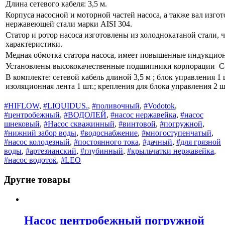
Длина сетевого кабеля: 3,5 м.
Корпуса насосной и моторной частей насоса, а также вал изго
нержавеющей стали марки AISI 304.
Статор и ротор насоса изготовлены из холоднокатаной стали, 
характеристики.
Медная обмотка статора насоса, имеет повышенные индукцио
Установлены высококачественные подшипники корпорации 
В комплекте: сетевой кабель длиной 3,5 м ; блок управления 1 
изоляционная лента 1 шт.; крепления для блока управления 2 ш
#HIFLOW
,
#LIQUIDUS.
,
#поливочный
,
#Vodotok
,
#центробежный
,
#ВОДОЛЕЙ
,
#насос нержавейка
,
#насос
шнековый
,
#Насос скважинный
,
#винтовой
,
#погружной
,
#нижний забор воды
,
#водоснабжение
,
#многоступенчатый
,
#насос колодезный
,
#постоянного тока
,
#дачный
,
#для грязной
воды
,
#артезианский
,
#глубинный
,
#крыльчатки нержавейка
,
#насос водоток
,
#LEO
Другие товары
Насос центробежный погружной