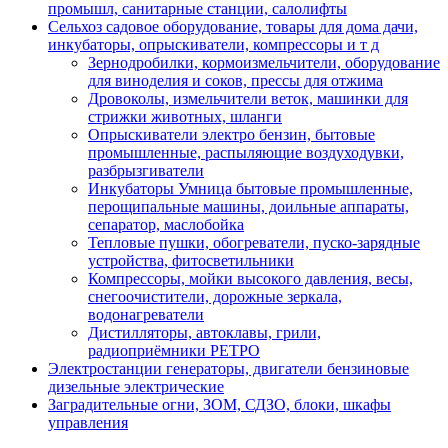
промышл, санитарные станции, салолифты
Сельхоз садовое оборудование, товары для дома дачи,
инкубаторы, опрыскиватели, компрессоры и т д
Зернодробилки, кормоизмельчители, оборудование
для виноделия и соков, прессы для отжима
Дровоколы, измельчители веток, машинки для
стрижки животных, шланги
Опрыскиватели электро бензин, бытовые
промышленные, распыляющие воздуходувки,
разбрызгиватели
Инкубаторы Умница бытовые промышленные,
перощипальные машины, доильные аппараты,
сепаратор, маслобойка
Тепловые пушки, обогреватели, пуско-зарядные
устройства, фитосветильники
Компрессоры, мойки высокого давления, весы,
снегоочистители, дорожные зеркала,
водонагреватели
Дистилляторы, автоклавы, грили,
радиоприёмники РЕТРО
Электростанции генераторы, двигатели бензиновые
дизельные электрические
Заградительные огни, ЗОМ, СДЗО, блоки, шкафы
управления