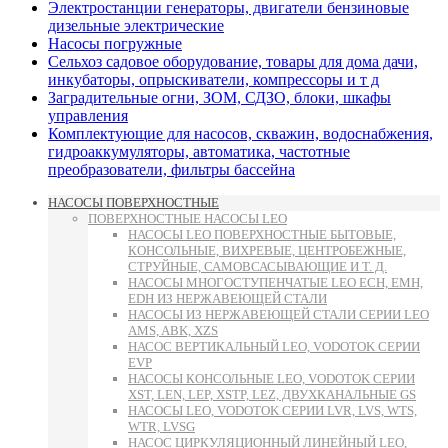
Электростанции генераторы, двигатели бензиновые
дизельные электрические
Насосы погружные
Сельхоз садовое оборудование, товары для дома дачи,
инкубаторы, опрыскиватели, компрессоры и т д
Заградительные огни, ЗОМ, СДЗО, блоки, шкафы
управления
Комплектующие для насосов, скважин, водоснабжения,
гидроаккумуляторы, автоматика, частотные
преобразователи, фильтры бассейна
НАСОСЫ ПОВЕРХНОСТНЫЕ
ПОВЕРХНОСТНЫЕ НАСОСЫ LEO
НАСОСЫ LEO ПОВЕРХНОСТНЫЕ БЫТОВЫЕ,
КОНСОЛЬНЫЕ, ВИХРЕВЫЕ, ЦЕНТРОБЕЖНЫЕ,
СТРУЙНЫЕ, САМОВСАСЫВАЮЩИЕ И Т. Д.
НАСОСЫ МНОГОСТУПЕНЧАТЫЕ LEO ECH, EMH,
EDH ИЗ НЕРЖАВЕЮЩЕЙ СТАЛИ
НАСОСЫ ИЗ НЕРЖАВЕЮЩЕЙ СТАЛИ СЕРИИ LEO
AMS, ABK, XZS
НАСОС ВЕРТИКАЛЬНЫЙ LEO, VODOTOK СЕРИИ
EVP
НАСОСЫ КОНСОЛЬНЫЕ LEO, VODOTOK СЕРИИ
XST, LEN, LEP, XSTP, LEZ, ДВУХКАНАЛЬНЫЕ GS
НАСОСЫ LEO, VODOTOK СЕРИИ LVR, LVS, WTS,
WTR, LVSG
НАСОС ЦИРКУЛЯЦИОННЫЙ ЛИНЕЙНЫЙ LEO,