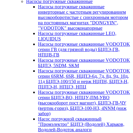
Насосы погружные скважинные
Насосы погружные скважинные
инверторные с частотным регулированием
высокооборотистые с синхронным мотором
на постоянных магнитах "DONGYIN",
"VODOTOK" высоконапорные
Насосы погружные скважинные LEO,
LIQUIDUS
Насосы погружные скважинные VODOTOK
серии ГВ (для грязной воды) БЦПЭ-ГВ,
НПЦВ-ГВ
Насосы погружные скважинные VODOTOK
БЦПЭ, 5SDM, SKM
Насосы погружные скважинные VODOTOK
серии 6SRM, 6SR, НЦПЭ-6д, 7д, 8д, 9д, 10д,
11д БЦПЭ-100/150 и нерж НЦПН, БЦПЭ-Н,
ПЦПЭ-Н, НПЦЭ, НПЦ
Насосы погружные скважинные VODOTOK
серии БЦПЭ-ВО, НПЦУ-ПМ-УВО
(высокооборот пост магнит), БЦПЭ-ГВ-ЧУ
(вертик-гориз), БЦПЭ-100-НЗ, 4NNM (ниж
забор)
Насос погружной скважинный
"Промэлектро" БЦПЭ (Водолей) Харьков,
Водолей-Водоток аналоги