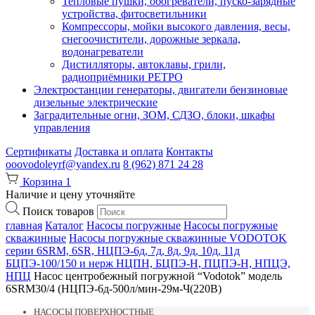
Тепловые пушки, обогреватели, пуско-зарядные
устройства, фитосветильники
Компрессоры, мойки высокого давления, весы,
снегоочистители, дорожные зеркала,
водонагреватели
Дистилляторы, автоклавы, грили,
радиоприёмники РЕТРО
Электростанции генераторы, двигатели бензиновые
дизельные электрические
Заградительные огни, ЗОМ, СДЗО, блоки, шкафы
управления
Сертификаты
Доставка и оплата
Контакты
ooovodoleyrf@yandex.ru
8 (962) 871 24 28
Корзина
1
Наличие и цену уточняйте
Поиск товаров
главная
Каталог
Насосы погружные
Насосы погружные
скважинные
Насосы погружные скважинные VODOTOK
серии 6SRM, 6SR, НЦПЭ-6д, 7д, 8д, 9д, 10д, 11д
БЦПЭ-100/150 и нерж НЦПН, БЦПЭ-Н, ПЦПЭ-Н, НПЦЭ,
НПЦ
Насос центробежный погружной “Vodotok” модель
6SRM30/4 (НЦПЭ-6д-500л/мин-29м-Ч(220В)
НАСОСЫ ПОВЕРХНОСТНЫЕ