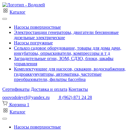
Каталог
Насосы поверхностные
Электростанции генераторы, двигатели бензиновые
дизельные электрические
Насосы погружные
Сельхоз садовое оборудование, товары для дома дачи,
инкубаторы, опрыскиватели, компрессоры и т д
Заградительные огни, ЗОМ, СДЗО, блоки, шкафы
управления
Комплектующие для насосов, скважин, водоснабжения,
гидроаккумуляторы, автоматика, частотные
преобразователи, фильтры бассейна
Сертификаты
Доставка и оплата
Контакты
ooovodoleyrf@yandex.ru
8 (962) 871 24 28
Корзина
1
Каталог
Насосы поверхностные