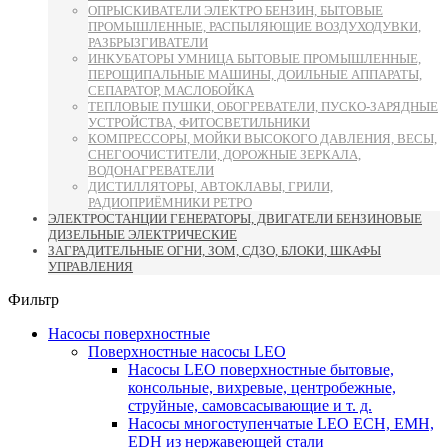
ОПРЫСКИВАТЕЛИ ЭЛЕКТРО БЕНЗИН, БЫТОВЫЕ
ПРОМЫШЛЕННЫЕ, РАСПЫЛЯЮЩИЕ ВОЗДУХОДУВКИ,
РАЗБРЫЗГИВАТЕЛИ
ИНКУБАТОРЫ УМНИЦА БЫТОВЫЕ ПРОМЫШЛЕННЫЕ,
ПЕРОЩИПАЛЬНЫЕ МАШИНЫ, ДОИЛЬНЫЕ АППАРАТЫ,
СЕПАРАТОР, МАСЛОБОЙКА
ТЕПЛОВЫЕ ПУШКИ, ОБОГРЕВАТЕЛИ, ПУСКО-ЗАРЯДНЫЕ
УСТРОЙСТВА, ФИТОСВЕТИЛЬНИКИ
КОМПРЕССОРЫ, МОЙКИ ВЫСОКОГО ДАВЛЕНИЯ, ВЕСЫ,
СНЕГООЧИСТИТЕЛИ, ДОРОЖНЫЕ ЗЕРКАЛА,
ВОДОНАГРЕВАТЕЛИ
ДИСТИЛЛЯТОРЫ, АВТОКЛАВЫ, ГРИЛИ,
РАДИОПРИЁМНИКИ РЕТРО
ЭЛЕКТРОСТАНЦИИ ГЕНЕРАТОРЫ, ДВИГАТЕЛИ БЕНЗИНОВЫЕ
ДИЗЕЛЬНЫЕ ЭЛЕКТРИЧЕСКИЕ
ЗАГРАДИТЕЛЬНЫЕ ОГНИ, ЗОМ, СДЗО, БЛОКИ, ШКАФЫ
УПРАВЛЕНИЯ
Фильтр
Насосы поверхностные
Поверхностные насосы LEO
Насосы LEO поверхностные бытовые,
консольные, вихревые, центробежные,
струйные, самовсасывающие и т. д.
Насосы многоступенчатые LEO ECH, EMH,
EDH из нержавеющей стали