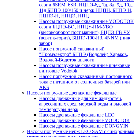
серии 6SRM, 6SR, НЦПЭ-6д, 7д, 8д, 9д, 10д,
11д БЦПЭ-100/150 и нерж НЦПН, БЦПЭ-Н,
ПЦПЭ-Н, НПЦЭ, НПЦ
Насосы погружные скважинные VODOTOK
серии БЦПЭ-ВО, НПЦУ-ПМ-УВО
(высокооборот пост магнит), БЦПЭ-ГВ-ЧУ
(вертик-гориз), БЦПЭ-100-НЗ, 4NNM (ниж
забор)
Насос погружной скважинный
"Промэлектро" БЦПЭ (Водолей) Харьков,
Водолей-Водоток аналоги
Насосы погружные скважинные шнековые
винтовые Vodotok
Насос погружной скважинный постоянного
тока с питанием от солнечных батарей или
АКБ
Насосы погружные дренажные фекальные
Насосы дренажные для хим жидкостей,
агрессивных сред, морской воды и высокой
температуры нерж
Насосы дренажные фекальные LEO
Насосы дренажные фекальные VODOTOK
Насосы дренажные фекальные DONGYIN
Насосы погружные нерж LEO SAM с синхронным
мотором на постоянных магнитах