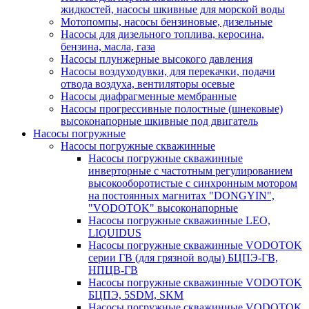
жидкостей, насосы шкивные для морской воды
Мотопомпы, насосы бензиновые, дизельные
Насосы для дизельного топлива, керосина,
бензина, масла, газа
Насосы плунжерные высокого давления
Насосы воздуходувки, для перекачки, подачи
отвода воздуха, вентиляторы осевые
Насосы диафрагменные мембранные
Насосы прогрессивные полостные (шнековые)
высоконапорные шкивные под двигатель
Насосы погружные
Насосы погружные скважинные
Насосы погружные скважинные
инверторные с частотным регулированием
высокооборотистые с синхронным мотором
на постоянных магнитах "DONGYIN",
"VODOTOK" высоконапорные
Насосы погружные скважинные LEO,
LIQUIDUS
Насосы погружные скважинные VODOTOK
серии ГВ (для грязной воды) БЦПЭ-ГВ,
НПЦВ-ГВ
Насосы погружные скважинные VODOTOK
БЦПЭ, 5SDM, SKM
Насосы погружные скважинные VODOTOK