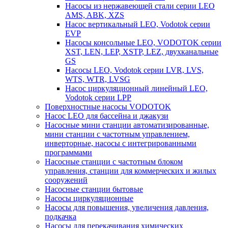
Насосы из нержавеющей стали серии LEO
AMS, ABK, XZS
Насос вертикальный LEO, Vodotok серии
EVP
Насосы консольные LEO, VODOTOK серии
XST, LEN, LEP, XSTP, LEZ, двухканальные
GS
Насосы LEO, Vodotok серии LVR, LVS,
WTS, WTR, LVSG
Насос циркуляционный линейный LEO,
Vodotok серии LPP
Поверхностные насосы VODOTOK
Насос LEO для бассейна и джакузи
Насосные мини станции автоматизированные,
мини станции с частотным управлением,
инверторные, насосы с интегрированными
программами
Насосные станции с частотным блоком
управления, станции для коммерческих и жилых
сооружений
Насосные станции бытовые
Насосы циркуляционные
Насосы для повышения, увеличения давления,
подкачка
Насосы для перекачивания химических