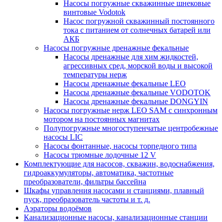
Насосы погружные скважинные шнековые
винтовые Vodotok
Насос погружной скважинный постоянного
тока с питанием от солнечных батарей или
АКБ
Насосы погружные дренажные фекальные
Насосы дренажные для хим жидкостей,
агрессивных сред, морской воды и высокой
температуры нерж
Насосы дренажные фекальные LEO
Насосы дренажные фекальные VODOTOK
Насосы дренажные фекальные DONGYIN
Насосы погружные нерж LEO SAM с синхронным
мотором на постоянных магнитах
Полупогружные многоступенчатые центробежные
насосы LIC
Насосы фонтанные, насосы торпедного типа
Насосы трюмные лодочные 12 V
Комплектующие для насосов, скважин, водоснабжения,
гидроаккумуляторы, автоматика, частотные
преобразователи, фильтры бассейна
Шкафы управления насосами и станциями, плавный
пуск, преобразователь частоты и т. д.
Аэраторы водоёмов
Канализационные насосы, канализационные станции