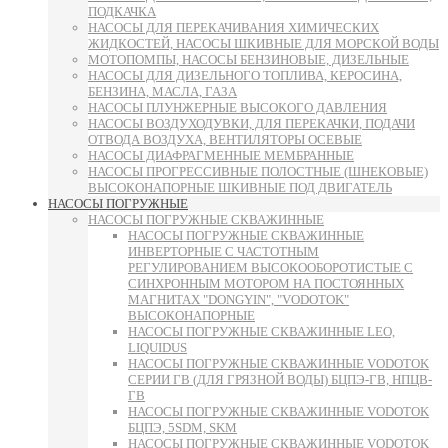
ПОДКАЧКА
НАСОСЫ ДЛЯ ПЕРЕКАЧИВАНИЯ ХИМИЧЕСКИХ
ЖИДКОСТЕЙ, НАСОСЫ ШКИВНЫЕ ДЛЯ МОРСКОЙ ВОДЫ
МОТОПОМПЫ, НАСОСЫ БЕНЗИНОВЫЕ, ДИЗЕЛЬНЫЕ
НАСОСЫ ДЛЯ ДИЗЕЛЬНОГО ТОПЛИВА, КЕРОСИНА,
БЕНЗИНА, МАСЛА, ГАЗА
НАСОСЫ ПЛУНЖЕРНЫЕ ВЫСОКОГО ДАВЛЕНИЯ
НАСОСЫ ВОЗДУХОДУВКИ, ДЛЯ ПЕРЕКАЧКИ, ПОДАЧИ
ОТВОДА ВОЗДУХА, ВЕНТИЛЯТОРЫ ОСЕВЫЕ
НАСОСЫ ДИАФРАГМЕННЫЕ МЕМБРАННЫЕ
НАСОСЫ ПРОГРЕССИВНЫЕ ПОЛОСТНЫЕ (ШНЕКОВЫЕ)
ВЫСОКОНАПОРНЫЕ ШКИВНЫЕ ПОД ДВИГАТЕЛЬ
НАСОСЫ ПОГРУЖНЫЕ
НАСОСЫ ПОГРУЖНЫЕ СКВАЖИННЫЕ
НАСОСЫ ПОГРУЖНЫЕ СКВАЖИННЫЕ
ИНВЕРТОРНЫЕ С ЧАСТОТНЫМ
РЕГУЛИРОВАНИЕМ ВЫСОКООБОРОТИСТЫЕ С
СИНХРОННЫМ МОТОРОМ НА ПОСТОЯННЫХ
МАГНИТАХ "DONGYIN", "VODOTOK"
ВЫСОКОНАПОРНЫЕ
НАСОСЫ ПОГРУЖНЫЕ СКВАЖИННЫЕ LEO,
LIQUIDUS
НАСОСЫ ПОГРУЖНЫЕ СКВАЖИННЫЕ VODOTOK
СЕРИИ ГВ (ДЛЯ ГРЯЗНОЙ ВОДЫ) БЦПЭ-ГВ, НПЦВ-
ГВ
НАСОСЫ ПОГРУЖНЫЕ СКВАЖИННЫЕ VODOTOK
БЦПЭ, 5SDM, SKM
НАСОСЫ ПОГРУЖНЫЕ СКВАЖИННЫЕ VODOTOK