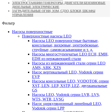
ЭЛЕКТРОСТАНЦИИ ГЕНЕРАТОРЫ, ДВИГАТЕЛИ БЕНЗИНОВЫЕ
ДИЗЕЛЬНЫЕ ЭЛЕКТРИЧЕСКИЕ
ЗАГРАДИТЕЛЬНЫЕ ОГНИ, ЗОМ, СДЗО, БЛОКИ, ШКАФЫ
УПРАВЛЕНИЯ
Фильтр
Насосы поверхностные
Поверхностные насосы LEO
Насосы LEO поверхностные бытовые,
консольные, вихревые, центробежные,
струйные, самовсасывающие и т. д.
Насосы многоступенчатые LEO ECH, EMH,
EDH из нержавеющей стали
Насосы из нержавеющей стали серии LEO
AMS, ABK, XZS
Насос вертикальный LEO, Vodotok серии
EVP
Насосы консольные LEO, VODOTOK серии
XST, LEN, LEP, XSTP, LEZ, двухканальные
GS
Насосы LEO, Vodotok серии LVR, LVS,
WTS, WTR, LVSG
Насос циркуляционный линейный LEO,
Vodotok серии LPP