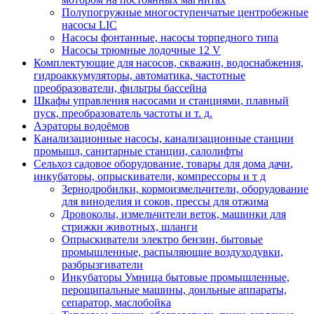
Полупогружные многоступенчатые центробежные
насосы LIC
Насосы фонтанные, насосы торпедного типа
Насосы трюмные лодочные 12 V
Комплектующие для насосов, скважин, водоснабжения,
гидроаккумуляторы, автоматика, частотные
преобразователи, фильтры бассейна
Шкафы управления насосами и станциями, плавный
пуск, преобразователь частоты и т. д.
Аэраторы водоёмов
Канализационные насосы, канализационные станции
промышл, санитарные станции, салолифты
Сельхоз садовое оборудование, товары для дома дачи,
инкубаторы, опрыскиватели, компрессоры и т д
Зернодробилки, кормоизмельчители, оборудование
для виноделия и соков, прессы для отжима
Дровоколы, измельчители веток, машинки для
стрижки животных, шланги
Опрыскиватели электро бензин, бытовые
промышленные, распыляющие воздуходувки,
разбрызгиватели
Инкубаторы Умница бытовые промышленные,
перощипальные машины, доильные аппараты,
сепаратор, маслобойка