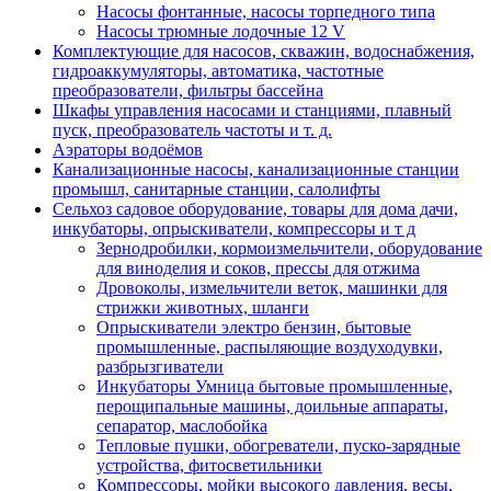
Насосы фонтанные, насосы торпедного типа
Насосы трюмные лодочные 12 V
Комплектующие для насосов, скважин, водоснабжения,
гидроаккумуляторы, автоматика, частотные
преобразователи, фильтры бассейна
Шкафы управления насосами и станциями, плавный
пуск, преобразователь частоты и т. д.
Аэраторы водоёмов
Канализационные насосы, канализационные станции
промышл, санитарные станции, салолифты
Сельхоз садовое оборудование, товары для дома дачи,
инкубаторы, опрыскиватели, компрессоры и т д
Зернодробилки, кормоизмельчители, оборудование
для виноделия и соков, прессы для отжима
Дровоколы, измельчители веток, машинки для
стрижки животных, шланги
Опрыскиватели электро бензин, бытовые
промышленные, распыляющие воздуходувки,
разбрызгиватели
Инкубаторы Умница бытовые промышленные,
перощипальные машины, доильные аппараты,
сепаратор, маслобойка
Тепловые пушки, обогреватели, пуско-зарядные
устройства, фитосветильники
Компрессоры, мойки высокого давления, весы,