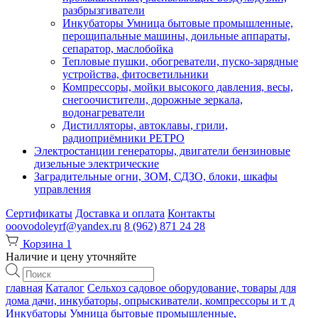
разбрызгиватели
Инкубаторы Умница бытовые промышленные,
перощипальные машины, доильные аппараты,
сепаратор, маслобойка
Тепловые пушки, обогреватели, пуско-зарядные
устройства, фитосветильники
Компрессоры, мойки высокого давления, весы,
снегоочистители, дорожные зеркала,
водонагреватели
Дистилляторы, автоклавы, грили,
радиоприёмники РЕТРО
Электростанции генераторы, двигатели бензиновые
дизельные электрические
Заградительные огни, ЗОМ, СДЗО, блоки, шкафы
управления
Сертификаты
Доставка и оплата
Контакты
ooovodoleyrf@yandex.ru
8 (962) 871 24 28
Корзина
1
Наличие и цену уточняйте
Поиск
товаров
главная
Каталог
Сельхоз садовое оборудование, товары для
дома дачи, инкубаторы, опрыскиватели, компрессоры и т д
Инкубаторы Умница бытовые промышленные,