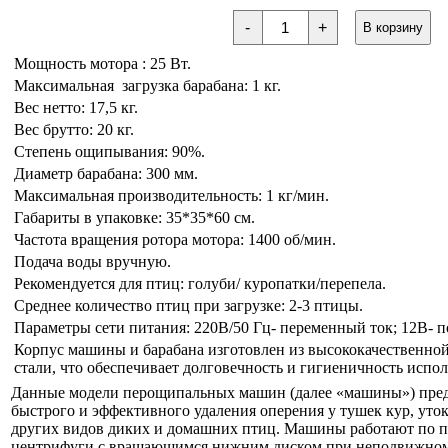
Количество
-
+
В корзину
товара
Машина
Мощность мотора : 25 Вт.
перощипальная
"Умница"
Максимальная загрузка барабана: 1 кг.
модель
Вес нетто: 17,5 кг.
ПМ-1У
голуби/
Вес брутто: 20 кг.
куропатки/
Степень ощипывания: 90%.
перепела.
Диаметр барабана: 300 мм.
Максимальная производительность: 1 кг/мин.
Габариты в упаковке: 35*35*60 см.
Частота вращения ротора мотора: 1400 об/мин.
Подача воды вручную.
Рекомендуется для птиц: голуби/ куропатки/перепела.
Среднее количество птиц при загрузке: 2-3 птицы.
Параметры сети питания: 220В/50 Гц- переменный ток; 12В- п
Корпус машины и барабана изготовлен из высококачественн
стали, что обеспечивает долговечность и гигиеничность испол
Данные модели перощипальных машин (далее «машины») пред
быстрого и эффективного удаления оперения у тушек кур, уток,
других видов диких и домашних птиц. Машины работают по 
центрифуги с вращающимся нижним диском при неподвижном