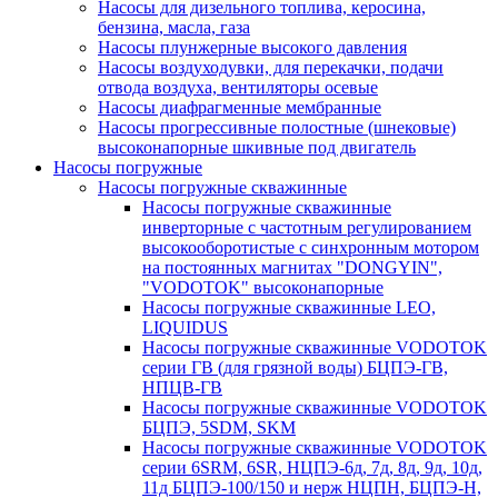
Насосы для дизельного топлива, керосина,
бензина, масла, газа
Насосы плунжерные высокого давления
Насосы воздуходувки, для перекачки, подачи
отвода воздуха, вентиляторы осевые
Насосы диафрагменные мембранные
Насосы прогрессивные полостные (шнековые)
высоконапорные шкивные под двигатель
Насосы погружные
Насосы погружные скважинные
Насосы погружные скважинные
инверторные с частотным регулированием
высокооборотистые с синхронным мотором
на постоянных магнитах "DONGYIN",
"VODOTOK" высоконапорные
Насосы погружные скважинные LEO,
LIQUIDUS
Насосы погружные скважинные VODOTOK
серии ГВ (для грязной воды) БЦПЭ-ГВ,
НПЦВ-ГВ
Насосы погружные скважинные VODOTOK
БЦПЭ, 5SDM, SKM
Насосы погружные скважинные VODOTOK
серии 6SRM, 6SR, НЦПЭ-6д, 7д, 8д, 9д, 10д,
11д БЦПЭ-100/150 и нерж НЦПН, БЦПЭ-Н,