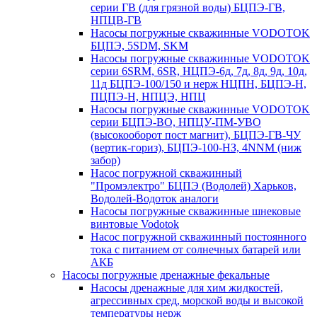
серии ГВ (для грязной воды) БЦПЭ-ГВ,
НПЦВ-ГВ
Насосы погружные скважинные VODOTOK
БЦПЭ, 5SDM, SKM
Насосы погружные скважинные VODOTOK
серии 6SRM, 6SR, НЦПЭ-6д, 7д, 8д, 9д, 10д,
11д БЦПЭ-100/150 и нерж НЦПН, БЦПЭ-Н,
ПЦПЭ-Н, НПЦЭ, НПЦ
Насосы погружные скважинные VODOTOK
серии БЦПЭ-ВО, НПЦУ-ПМ-УВО
(высокооборот пост магнит), БЦПЭ-ГВ-ЧУ
(вертик-гориз), БЦПЭ-100-НЗ, 4NNM (ниж
забор)
Насос погружной скважинный
"Промэлектро" БЦПЭ (Водолей) Харьков,
Водолей-Водоток аналоги
Насосы погружные скважинные шнековые
винтовые Vodotok
Насос погружной скважинный постоянного
тока с питанием от солнечных батарей или
АКБ
Насосы погружные дренажные фекальные
Насосы дренажные для хим жидкостей,
агрессивных сред, морской воды и высокой
температуры нерж