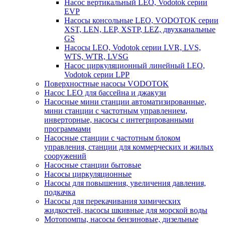
Насос вертикальный LEO, Vodotok серии
EVP
Насосы консольные LEO, VODOTOK серии
XST, LEN, LEP, XSTP, LEZ, двухканальные
GS
Насосы LEO, Vodotok серии LVR, LVS,
WTS, WTR, LVSG
Насос циркуляционный линейный LEO,
Vodotok серии LPP
Поверхностные насосы VODOTOK
Насос LEO для бассейна и джакузи
Насосные мини станции автоматизированные,
мини станции с частотным управлением,
инверторные, насосы с интегрированными
программами
Насосные станции с частотным блоком
управления, станции для коммерческих и жилых
сооружений
Насосные станции бытовые
Насосы циркуляционные
Насосы для повышения, увеличения давления,
подкачка
Насосы для перекачивания химических
жидкостей, насосы шкивные для морской воды
Мотопомпы, насосы бензиновые, дизельные