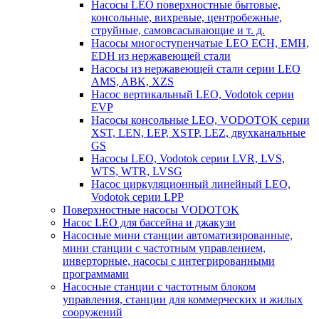
Насосы LEO поверхностные бытовые,
консольные, вихревые, центробежные,
струйные, самовсасывающие и т. д.
Насосы многоступенчатые LEO ECH, EMH,
EDH из нержавеющей стали
Насосы из нержавеющей стали серии LEO
AMS, ABK, XZS
Насос вертикальный LEO, Vodotok серии
EVP
Насосы консольные LEO, VODOTOK серии
XST, LEN, LEP, XSTP, LEZ, двухканальные
GS
Насосы LEO, Vodotok серии LVR, LVS,
WTS, WTR, LVSG
Насос циркуляционный линейный LEO,
Vodotok серии LPP
Поверхностные насосы VODOTOK
Насос LEO для бассейна и джакузи
Насосные мини станции автоматизированные,
мини станции с частотным управлением,
инверторные, насосы с интегрированными
программами
Насосные станции с частотным блоком
управления, станции для коммерческих и жилых
сооружений