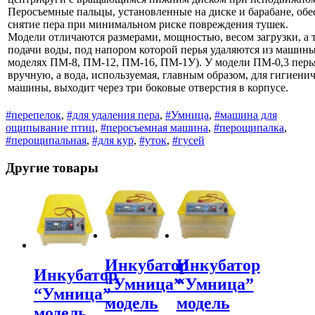
Перосъемные пальцы, установленные на диске и барабане, об
снятие пера при минимальном риске повреждения тушек.
Модели отличаются размерами, мощностью, весом загрузки, а 
подачи воды, под напором которой перья удаляются из машины
моделях ПМ-8, ПМ-12, ПМ-16, ПМ-1У). У модели ПМ-0,3 перь
вручную, а вода, используемая, главным образом, для гигиени
машины, выходит через три боковые отверстия в корпусе.
#перепелок
,
#для удаления пера
,
#Умница
,
#машина для
ощипывание птиц
,
#перосъемная машина
,
#перощипалка
,
#перощипальная
,
#для кур
,
#уток
,
#гусей
Другие товары
Инкубатор
Инкубатор
Инкубатор
“Умница”
“Умница”
“Умница”
модель
модель
модель