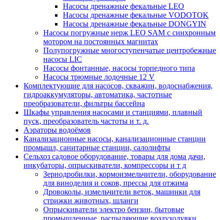
Насосы дренажные фекальные LEO
Насосы дренажные фекальные VODOTOK
Насосы дренажные фекальные DONGYIN
Насосы погружные нерж LEO SAM с синхронным
мотором на постоянных магнитах
Полупогружные многоступенчатые центробежные
насосы LIC
Насосы фонтанные, насосы торпедного типа
Насосы трюмные лодочные 12 V
Комплектующие для насосов, скважин, водоснабжения,
гидроаккумуляторы, автоматика, частотные
преобразователи, фильтры бассейна
Шкафы управления насосами и станциями, плавный
пуск, преобразователь частоты и т. д.
Аэраторы водоёмов
Канализационные насосы, канализационные станции
промышл, санитарные станции, салолифты
Сельхоз садовое оборудование, товары для дома дачи,
инкубаторы, опрыскиватели, компрессоры и т д
Зернодробилки, кормоизмельчители, оборудование
для виноделия и соков, прессы для отжима
Дровоколы, измельчители веток, машинки для
стрижки животных, шланги
Опрыскиватели электро бензин, бытовые
промышленные, распыляющие воздуходувки,