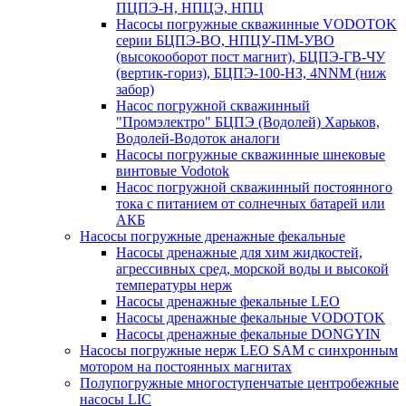
ПЦПЭ-Н, НПЦЭ, НПЦ
Насосы погружные скважинные VODOTOK
серии БЦПЭ-ВО, НПЦУ-ПМ-УВО
(высокооборот пост магнит), БЦПЭ-ГВ-ЧУ
(вертик-гориз), БЦПЭ-100-НЗ, 4NNM (ниж
забор)
Насос погружной скважинный
"Промэлектро" БЦПЭ (Водолей) Харьков,
Водолей-Водоток аналоги
Насосы погружные скважинные шнековые
винтовые Vodotok
Насос погружной скважинный постоянного
тока с питанием от солнечных батарей или
АКБ
Насосы погружные дренажные фекальные
Насосы дренажные для хим жидкостей,
агрессивных сред, морской воды и высокой
температуры нерж
Насосы дренажные фекальные LEO
Насосы дренажные фекальные VODOTOK
Насосы дренажные фекальные DONGYIN
Насосы погружные нерж LEO SAM с синхронным
мотором на постоянных магнитах
Полупогружные многоступенчатые центробежные
насосы LIC