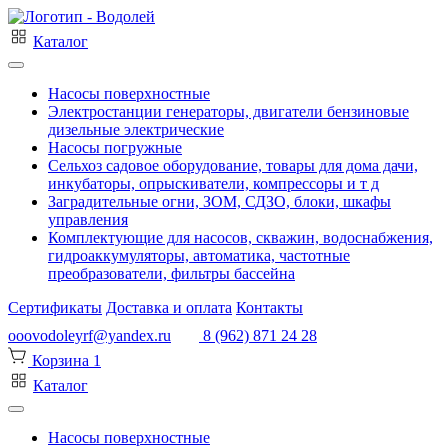
Каталог
Насосы поверхностные
Электростанции генераторы, двигатели бензиновые
дизельные электрические
Насосы погружные
Сельхоз садовое оборудование, товары для дома дачи,
инкубаторы, опрыскиватели, компрессоры и т д
Заградительные огни, ЗОМ, СДЗО, блоки, шкафы
управления
Комплектующие для насосов, скважин, водоснабжения,
гидроаккумуляторы, автоматика, частотные
преобразователи, фильтры бассейна
Сертификаты
Доставка и оплата
Контакты
ooovodoleyrf@yandex.ru
8 (962) 871 24 28
Корзина
1
Каталог
Насосы поверхностные