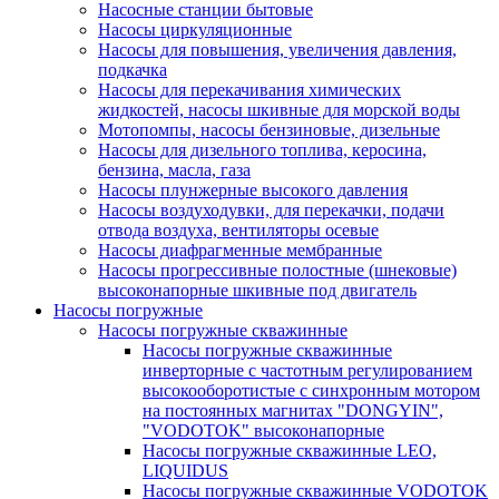
Насосные станции бытовые
Насосы циркуляционные
Насосы для повышения, увеличения давления,
подкачка
Насосы для перекачивания химических
жидкостей, насосы шкивные для морской воды
Мотопомпы, насосы бензиновые, дизельные
Насосы для дизельного топлива, керосина,
бензина, масла, газа
Насосы плунжерные высокого давления
Насосы воздуходувки, для перекачки, подачи
отвода воздуха, вентиляторы осевые
Насосы диафрагменные мембранные
Насосы прогрессивные полостные (шнековые)
высоконапорные шкивные под двигатель
Насосы погружные
Насосы погружные скважинные
Насосы погружные скважинные
инверторные с частотным регулированием
высокооборотистые с синхронным мотором
на постоянных магнитах "DONGYIN",
"VODOTOK" высоконапорные
Насосы погружные скважинные LEO,
LIQUIDUS
Насосы погружные скважинные VODOTOK