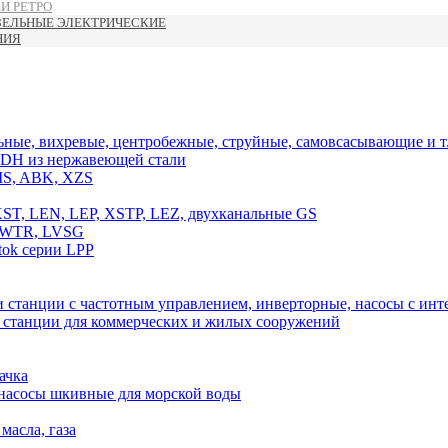
И РЕТРО
ЗЕЛЬНЫЕ ЭЛЕКТРИЧЕСКИЕ
НИЯ
ные, вихревые, центробежные, струйные, самовсасывающие и т.
DH из нержавеющей стали
MS, ABK, XZS
T, LEN, LEP, XSTP, LEZ, двухканальные GS
, WTR, LVSG
ok серии LPP
 станции с частотным управлением, инверторные, насосы с и
, станции для коммерческих и жилых сооружений
ачка
 насосы шкивные для морской воды
масла, газа