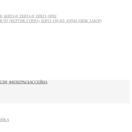
, БЦПЭ-Н, ПЦПЭ-Н, НПЦЭ, НПЦ
 (ВЕРТИК-ГОРИЗ), БЦПЭ-100-НЗ, 4NNM (НИЖ ЗАБОР)
ЛИ, ФИЛЬТРЫ БАССЕЙНА
ОЙКА