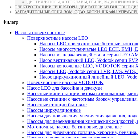
ДИСТИЛЛЯТОРЫ, АВТОКЛАВЫ, ГРИЛИ, РАДИОПРИЁМНИК
ЭЛЕКТРОСТАНЦИИ ГЕНЕРАТОРЫ, ДВИГАТЕЛИ БЕНЗИНОВЫЕ ДИ
ЗАГРАДИТЕЛЬНЫЕ ОГНИ, ЗОМ, СДЗО, БЛОКИ, ШКАФЫ УПРАВЛЕ
Фильтр
Насосы поверхностные
Поверхностные насосы LEO
Насосы LEO поверхностные бытовые, консоль
Насосы многоступенчатые LEO ECH, EMH, E
Насосы из нержавеющей стали серии LEO A
Насос вертикальный LEO, Vodotok серии EVP
Насосы консольные LEO, VODOTOK серии XS
Насосы LEO, Vodotok серии LVR, LVS, WTS
Насос циркуляционный линейный LEO, Vodot
Поверхностные насосы VODOTOK
Насос LEO для бассейна и джакузи
Насосные мини станции автоматизированные, мини
Насосные станции с частотным блоком управления
Насосные станции бытовые
Насосы циркуляционные
Насосы для повышения, увеличения давления, подк
Насосы для перекачивания химических жидкостей,
Мотопомпы, насосы бензиновые, дизельные
Насосы для дизельного топлива, керосина, бензина, 
Насосы плунжерные высокого давления