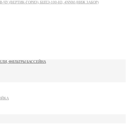
 (ВЕРТИК-ГОРИЗ), БЦПЭ-100-НЗ, 4NNM (НИЖ ЗАБОР)
ЛИ, ФИЛЬТРЫ БАССЕЙНА
ОЙКА