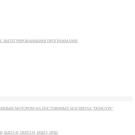
Ы С ИНТЕГРИРОВАННЫМИ ПРОГРАММАМИ
ННЫМ МОТОРОМ НА ПОСТОЯННЫХ МАГНИТАХ "DONGYIN",
, БЦПЭ-Н, ПЦПЭ-Н, НПЦЭ, НПЦ