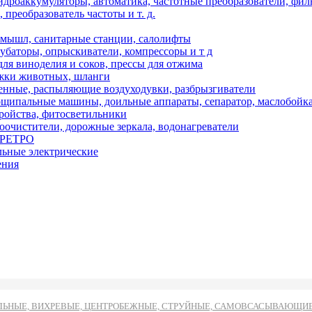
дроаккумуляторы, автоматика, частотные преобразователи, фил
преобразователь частоты и т. д.
мышл, санитарные станции, салолифты
кубаторы, опрыскиватели, компрессоры и т д
ля виноделия и соков, прессы для отжима
ижки животных, шланги
нные, распыляющие воздуходувки, разбрызгиватели
ипальные машины, доильные аппараты, сепаратор, маслобойк
тройства, фитосветильники
оочистители, дорожные зеркала, водонагреватели
и РЕТРО
льные электрические
ения
ЬНЫЕ, ВИХРЕВЫЕ, ЦЕНТРОБЕЖНЫЕ, СТРУЙНЫЕ, САМОВСАСЫВАЮЩИЕ И