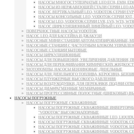
НАСОСЫ МНОГОСТУПЕНЧАТЫЕ LEO ECH, EMH, E
НАСОСЫ ИЗ НЕРЖАВЕЮЩЕЙ СТАЛИ СЕРИИ LEO AMS
НАСОС ВЕРТИКАЛЬНЫЙ LEO, VODOTOK СЕРИИ EVP
НАСОСЫ КОНСОЛЬНЫЕ LEO, VODOTOK СЕРИИ XST, L
НАСОСЫ LEO, VODOTOK СЕРИИ LVR, LVS, WTS, WTR
НАСОС ЦИРКУЛЯЦИОННЫЙ ЛИНЕЙНЫЙ LEO, VODOT
ПОВЕРХНОСТНЫЕ НАСОСЫ VODOTOK
НАСОС LEO ДЛЯ БАССЕЙНА И ДЖАКУЗИ
НАСОСНЫЕ МИНИ СТАНЦИИ АВТОМАТИЗИРОВАННЫЕ, М
НАСОСНЫЕ СТАНЦИИ С ЧАСТОТНЫМ БЛОКОМ УПРАВЛЕ
НАСОСНЫЕ СТАНЦИИ БЫТОВЫЕ
НАСОСЫ ЦИРКУЛЯЦИОННЫЕ
НАСОСЫ ДЛЯ ПОВЫШЕНИЯ, УВЕЛИЧЕНИЯ ДАВЛЕНИЯ, П
НАСОСЫ ДЛЯ ПЕРЕКАЧИВАНИЯ ХИМИЧЕСКИХ ЖИДКОСТ
МОТОПОМПЫ, НАСОСЫ БЕНЗИНОВЫЕ, ДИЗЕЛЬНЫЕ
НАСОСЫ ДЛЯ ДИЗЕЛЬНОГО ТОПЛИВА, КЕРОСИНА, БЕНЗИН
НАСОСЫ ПЛУНЖЕРНЫЕ ВЫСОКОГО ДАВЛЕНИЯ
НАСОСЫ ВОЗДУХОДУВКИ, ДЛЯ ПЕРЕКАЧКИ, ПОДАЧИ ОТ
НАСОСЫ ДИАФРАГМЕННЫЕ МЕМБРАННЫЕ
НАСОСЫ ПРОГРЕССИВНЫЕ ПОЛОСТНЫЕ (ШНЕКОВЫЕ) В
НАСОСЫ ПОГРУЖНЫЕ
НАСОСЫ ПОГРУЖНЫЕ СКВАЖИННЫЕ
НАСОСЫ ПОГРУЖНЫЕ СКВАЖИННЫЕ ИНВЕРТОРНЫ
"VODOTOK" ВЫСОКОНАПОРНЫЕ
НАСОСЫ ПОГРУЖНЫЕ СКВАЖИННЫЕ LEO, LIQUID
НАСОСЫ ПОГРУЖНЫЕ СКВАЖИННЫЕ VODOTOK СЕРИ
НАСОСЫ ПОГРУЖНЫЕ СКВАЖИННЫЕ VODOTOK БЦП
НАСОСЫ ПОГРУЖНЫЕ СКВАЖИННЫЕ VODOTOK СЕРИИ 6S