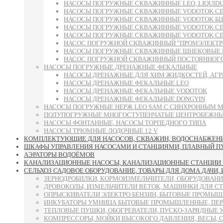
НАСОСЫ ПОГРУЖНЫЕ СКВАЖИННЫЕ LEO, LIQUID
НАСОСЫ ПОГРУЖНЫЕ СКВАЖИННЫЕ VODOTOK СЕРИ
НАСОСЫ ПОГРУЖНЫЕ СКВАЖИННЫЕ VODOTOK БЦП
НАСОСЫ ПОГРУЖНЫЕ СКВАЖИННЫЕ VODOTOK СЕРИИ 6S
НАСОСЫ ПОГРУЖНЫЕ СКВАЖИННЫЕ VODOTOK СЕРИИ 
НАСОС ПОГРУЖНОЙ СКВАЖИННЫЙ "ПРОМЭЛЕКТРО"
НАСОСЫ ПОГРУЖНЫЕ СКВАЖИННЫЕ ШНЕКОВЫЕ 
НАСОС ПОГРУЖНОЙ СКВАЖИННЫЙ ПОСТОЯННОГО 
НАСОСЫ ПОГРУЖНЫЕ ДРЕНАЖНЫЕ ФЕКАЛЬНЫЕ
НАСОСЫ ДРЕНАЖНЫЕ ДЛЯ ХИМ ЖИДКОСТЕЙ, АГР
НАСОСЫ ДРЕНАЖНЫЕ ФЕКАЛЬНЫЕ LEO
НАСОСЫ ДРЕНАЖНЫЕ ФЕКАЛЬНЫЕ VODOTOK
НАСОСЫ ДРЕНАЖНЫЕ ФЕКАЛЬНЫЕ DONGYIN
НАСОСЫ ПОГРУЖНЫЕ НЕРЖ LEO SAM С СИНХРОННЫМ 
ПОЛУПОГРУЖНЫЕ МНОГОСТУПЕНЧАТЫЕ ЦЕНТРОБЕЖНЫЕ
НАСОСЫ ФОНТАННЫЕ, НАСОСЫ ТОРПЕДНОГО ТИПА
НАСОСЫ ТРЮМНЫЕ ЛОДОЧНЫЕ 12 V
КОМПЛЕКТУЮЩИЕ ДЛЯ НАСОСОВ, СКВАЖИН, ВОДОСНАБЖЕНИЯ
ШКАФЫ УПРАВЛЕНИЯ НАСОСАМИ И СТАНЦИЯМИ, ПЛАВНЫЙ ПУСК
АЭРАТОРЫ ВОДОЁМОВ
КАНАЛИЗАЦИОННЫЕ НАСОСЫ, КАНАЛИЗАЦИОННЫЕ СТАНЦИИ 
СЕЛЬХОЗ САДОВОЕ ОБОРУДОВАНИЕ, ТОВАРЫ ДЛЯ ДОМА ДАЧИ,
ЗЕРНОДРОБИЛКИ, КОРМОИЗМЕЛЬЧИТЕЛИ, ОБОРУДОВАНИ
ДРОВОКОЛЫ, ИЗМЕЛЬЧИТЕЛИ ВЕТОК, МАШИНКИ ДЛЯ С
ОПРЫСКИВАТЕЛИ ЭЛЕКТРО БЕНЗИН, БЫТОВЫЕ ПРОМЫШ
ИНКУБАТОРЫ УМНИЦА БЫТОВЫЕ ПРОМЫШЛЕННЫЕ, ПЕР
ТЕПЛОВЫЕ ПУШКИ, ОБОГРЕВАТЕЛИ, ПУСКО-ЗАРЯДНЫЕ 
КОМПРЕССОРЫ, МОЙКИ ВЫСОКОГО ДАВЛЕНИЯ, ВЕСЫ, 