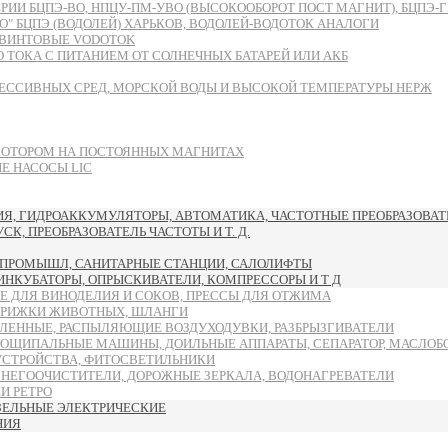
БЦПЭ-ВО, НПЦУ-ПМ-УВО (ВЫСОКООБОРОТ ПОСТ МАГНИТ), БЦПЭ-ГВ-ЧУ
 БЦПЭ (ВОДОЛЕЙ) ХАРЬКОВ, ВОДОЛЕЙ-ВОДОТОК АНАЛОГИ
ВИНТОВЫЕ VODOTOK
ТОКА С ПИТАНИЕМ ОТ СОЛНЕЧНЫХ БАТАРЕЙ ИЛИ АКБ
ЕССИВНЫХ СРЕД, МОРСКОЙ ВОДЫ И ВЫСОКОЙ ТЕМПЕРАТУРЫ НЕРЖ
МОТОРОМ НА ПОСТОЯННЫХ МАГНИТАХ
 НАСОСЫ LIC
, ГИДРОАККУМУЛЯТОРЫ, АВТОМАТИКА, ЧАСТОТНЫЕ ПРЕОБРАЗОВАТЕ
, ПРЕОБРАЗОВАТЕЛЬ ЧАСТОТЫ И Т. Д.
ПРОМЫШЛ, САНИТАРНЫЕ СТАНЦИИ, САЛОЛИФТЫ
 ИНКУБАТОРЫ, ОПРЫСКИВАТЕЛИ, КОМПРЕССОРЫ И Т Д
Е ДЛЯ ВИНОДЕЛИЯ И СОКОВ, ПРЕССЫ ДЛЯ ОТЖИМА
ТРИЖКИ ЖИВОТНЫХ, ШЛАНГИ
ЛЕННЫЕ, РАСПЫЛЯЮЩИЕ ВОЗДУХОДУВКИ, РАЗБРЫЗГИВАТЕЛИ
ОЩИПАЛЬНЫЕ МАШИНЫ, ДОИЛЬНЫЕ АППАРАТЫ, СЕПАРАТОР, МАСЛОБ
УСТРОЙСТВА, ФИТОСВЕТИЛЬНИКИ
СНЕГООЧИСТИТЕЛИ, ДОРОЖНЫЕ ЗЕРКАЛА, ВОДОНАГРЕВАТЕЛИ
И РЕТРО
ЗЕЛЬНЫЕ ЭЛЕКТРИЧЕСКИЕ
НИЯ