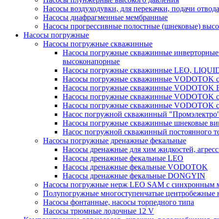
Насосы воздуходувки, для перекачки, подачи отвод
Насосы диафрагменные мембранные
Насосы прогрессивные полостные (шнековые) выс
Насосы погружные
Насосы погружные скважинные
Насосы погружные скважинные инверторные
высоконапорные
Насосы погружные скважинные LEO, LIQUI
Насосы погружные скважинные VODOTOK се
Насосы погружные скважинные VODOTOK 
Насосы погружные скважинные VODOTOK сер
Насосы погружные скважинные VODOTOK сер
Насос погружной скважинный "Промэлектро"
Насосы погружные скважинные шнековые ви
Насос погружной скважинный постоянного то
Насосы погружные дренажные фекальные
Насосы дренажные для хим жидкостей, агрес
Насосы дренажные фекальные LEO
Насосы дренажные фекальные VODOTOK
Насосы дренажные фекальные DONGYIN
Насосы погружные нерж LEO SAM с синхронным м
Полупогружные многоступенчатые центробежные 
Насосы фонтанные, насосы торпедного типа
Насосы трюмные лодочные 12 V