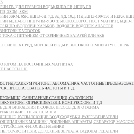
US
И ГВ (ДЛЯ ГРЯЗНОЙ ВОДЫ) БЦПЭ-ГВ, НПЦВ-ГВ
Э, 5SDM, SKM
RM, 6SR, НЦПЭ-6Д, 7Д, 8Д, 9Д, 10Д, 11Д БЦПЭ-100/150 И НЕРЖ НЦПН
БЦПЭ-ВО, НПЦУ-ПМ-УВО (ВЫСОКООБОРОТ ПОСТ МАГНИТ), БЦПЭ-ГВ-ЧУ
 БЦПЭ (ВОДОЛЕЙ) ХАРЬКОВ, ВОДОЛЕЙ-ВОДОТОК АНАЛОГИ
ВИНТОВЫЕ VODOTOK
ТОКА С ПИТАНИЕМ ОТ СОЛНЕЧНЫХ БАТАРЕЙ ИЛИ АКБ
ЕССИВНЫХ СРЕД, МОРСКОЙ ВОДЫ И ВЫСОКОЙ ТЕМПЕРАТУРЫ НЕРЖ
МОТОРОМ НА ПОСТОЯННЫХ МАГНИТАХ
 НАСОСЫ LIC
, ГИДРОАККУМУЛЯТОРЫ, АВТОМАТИКА, ЧАСТОТНЫЕ ПРЕОБРАЗОВАТЕ
, ПРЕОБРАЗОВАТЕЛЬ ЧАСТОТЫ И Т. Д.
ПРОМЫШЛ, САНИТАРНЫЕ СТАНЦИИ, САЛОЛИФТЫ
 ИНКУБАТОРЫ, ОПРЫСКИВАТЕЛИ, КОМПРЕССОРЫ И Т Д
Е ДЛЯ ВИНОДЕЛИЯ И СОКОВ, ПРЕССЫ ДЛЯ ОТЖИМА
ТРИЖКИ ЖИВОТНЫХ, ШЛАНГИ
ЛЕННЫЕ, РАСПЫЛЯЮЩИЕ ВОЗДУХОДУВКИ, РАЗБРЫЗГИВАТЕЛИ
ОЩИПАЛЬНЫЕ МАШИНЫ, ДОИЛЬНЫЕ АППАРАТЫ, СЕПАРАТОР, МАСЛОБ
УСТРОЙСТВА, ФИТОСВЕТИЛЬНИКИ
СНЕГООЧИСТИТЕЛИ, ДОРОЖНЫЕ ЗЕРКАЛА, ВОДОНАГРЕВАТЕЛИ