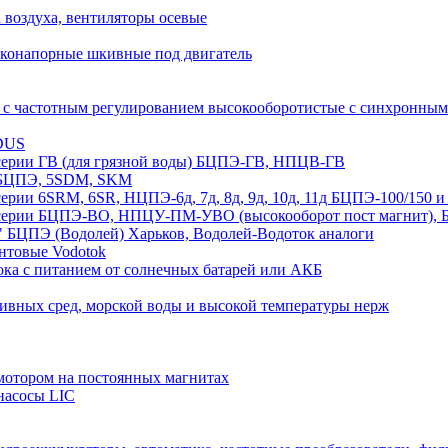
а воздуха, вентиляторы осевые
оконапорные шкивные под двигатель
 с частотным регулированием высокооборотистые с синхрон
DUS
рии ГВ (для грязной воды) БЦПЭ-ГВ, НПЦВ-ГВ
БЦПЭ, 5SDM, SKM
ии 6SRM, 6SR, НЦПЭ-6д, 7д, 8д, 9д, 10д, 11д БЦПЭ-100/1
ии БЦПЭ-ВО, НПЦУ-ПМ-УВО (высокооборот пост магнит), БЦ
 БЦПЭ (Водолей) Харьков, Водолей-Водоток аналоги
нтовые Vodotok
ка с питанием от солнечных батарей или АКБ
сивных сред, морской воды и высокой температуры нерж
отором на постоянных магнитах
насосы LIC