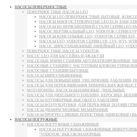
НАСОСЫ ПОВЕРХНОСТНЫЕ
ПОВЕРХНОСТНЫЕ НАСОСЫ LEO
НАСОСЫ LEO ПОВЕРХНОСТНЫЕ БЫТОВЫЕ, КОНСОЛ
НАСОСЫ МНОГОСТУПЕНЧАТЫЕ LEO ECH, EMH, E
НАСОСЫ ИЗ НЕРЖАВЕЮЩЕЙ СТАЛИ СЕРИИ LEO AMS
НАСОС ВЕРТИКАЛЬНЫЙ LEO, VODOTOK СЕРИИ EVP
НАСОСЫ КОНСОЛЬНЫЕ LEO, VODOTOK СЕРИИ XST, L
НАСОСЫ LEO, VODOTOK СЕРИИ LVR, LVS, WTS, WTR
НАСОС ЦИРКУЛЯЦИОННЫЙ ЛИНЕЙНЫЙ LEO, VODOT
ПОВЕРХНОСТНЫЕ НАСОСЫ VODOTOK
НАСОС LEO ДЛЯ БАССЕЙНА И ДЖАКУЗИ
НАСОСНЫЕ МИНИ СТАНЦИИ АВТОМАТИЗИРОВАННЫЕ, М
НАСОСНЫЕ СТАНЦИИ С ЧАСТОТНЫМ БЛОКОМ УПРАВЛЕ
НАСОСНЫЕ СТАНЦИИ БЫТОВЫЕ
НАСОСЫ ЦИРКУЛЯЦИОННЫЕ
НАСОСЫ ДЛЯ ПОВЫШЕНИЯ, УВЕЛИЧЕНИЯ ДАВЛЕНИЯ, П
НАСОСЫ ДЛЯ ПЕРЕКАЧИВАНИЯ ХИМИЧЕСКИХ ЖИДКОСТ
МОТОПОМПЫ, НАСОСЫ БЕНЗИНОВЫЕ, ДИЗЕЛЬНЫЕ
НАСОСЫ ДЛЯ ДИЗЕЛЬНОГО ТОПЛИВА, КЕРОСИНА, БЕНЗИН
НАСОСЫ ПЛУНЖЕРНЫЕ ВЫСОКОГО ДАВЛЕНИЯ
НАСОСЫ ВОЗДУХОДУВКИ, ДЛЯ ПЕРЕКАЧКИ, ПОДАЧИ ОТ
НАСОСЫ ДИАФРАГМЕННЫЕ МЕМБРАННЫЕ
НАСОСЫ ПРОГРЕССИВНЫЕ ПОЛОСТНЫЕ (ШНЕКОВЫЕ) В
НАСОСЫ ПОГРУЖНЫЕ
НАСОСЫ ПОГРУЖНЫЕ СКВАЖИННЫЕ
НАСОСЫ ПОГРУЖНЫЕ СКВАЖИННЫЕ ИНВЕРТОРНЫ
"VODOTOK" ВЫСОКОНАПОРНЫЕ