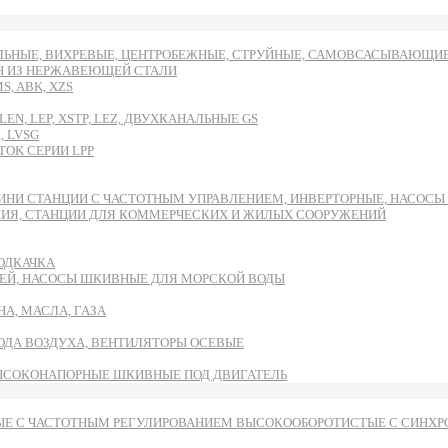
ЬНЫЕ, ВИХРЕВЫЕ, ЦЕНТРОБЕЖНЫЕ, СТРУЙНЫЕ, САМОВСАСЫВАЮЩИЕ И
DH ИЗ НЕРЖАВЕЮЩЕЙ СТАЛИ
, ABK, XZS
EN, LEP, XSTP, LEZ, ДВУХКАНАЛЬНЫЕ GS
, LVSG
OK СЕРИИ LPP
ИНИ СТАНЦИИ С ЧАСТОТНЫМ УПРАВЛЕНИЕМ, ИНВЕРТОРНЫЕ, НАСОС
НИЯ, СТАНЦИИ ДЛЯ КОММЕРЧЕСКИХ И ЖИЛЫХ СООРУЖЕНИЙ
ОДКАЧКА
ЕЙ, НАСОСЫ ШКИВНЫЕ ДЛЯ МОРСКОЙ ВОДЫ
А, МАСЛА, ГАЗА
ВОДА ВОЗДУХА, ВЕНТИЛЯТОРЫ ОСЕВЫЕ
ЫСОКОНАПОРНЫЕ ШКИВНЫЕ ПОД ДВИГАТЕЛЬ
Е С ЧАСТОТНЫМ РЕГУЛИРОВАНИЕМ ВЫСОКООБОРОТИСТЫЕ С СИНХРО