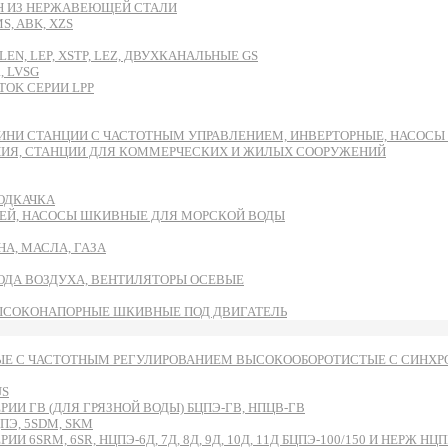
DH ИЗ НЕРЖАВЕЮЩЕЙ СТАЛИ
, ABK, XZS
EN, LEP, XSTP, LEZ, ДВУХКАНАЛЬНЫЕ GS
, LVSG
OK СЕРИИ LPP
ИНИ СТАНЦИИ С ЧАСТОТНЫМ УПРАВЛЕНИЕМ, ИНВЕРТОРНЫЕ, НАСОС
НИЯ, СТАНЦИИ ДЛЯ КОММЕРЧЕСКИХ И ЖИЛЫХ СООРУЖЕНИЙ
ОДКАЧКА
ЕЙ, НАСОСЫ ШКИВНЫЕ ДЛЯ МОРСКОЙ ВОДЫ
А, МАСЛА, ГАЗА
ВОДА ВОЗДУХА, ВЕНТИЛЯТОРЫ ОСЕВЫЕ
ЫСОКОНАПОРНЫЕ ШКИВНЫЕ ПОД ДВИГАТЕЛЬ
Е С ЧАСТОТНЫМ РЕГУЛИРОВАНИЕМ ВЫСОКООБОРОТИСТЫЕ С СИНХРО
US
И ГВ (ДЛЯ ГРЯЗНОЙ ВОДЫ) БЦПЭ-ГВ, НПЦВ-ГВ
Э, 5SDM, SKM
RM, 6SR, НЦПЭ-6Д, 7Д, 8Д, 9Д, 10Д, 11Д БЦПЭ-100/150 И НЕРЖ НЦПН