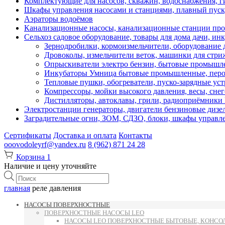
Комплектующие для насосов, скважин, водоснабжения, ги
Шкафы управления насосами и станциями, плавный пуск, 
Аэраторы водоёмов
Канализационные насосы, канализационные станции про
Сельхоз садовое оборудование, товары для дома дачи, ин
Зернодробилки, кормоизмельчители, оборудование д
Дровоколы, измельчители веток, машинки для стр
Опрыскиватели электро бензин, бытовые промышле
Инкубаторы Умница бытовые промышленные, перощ
Тепловые пушки, обогреватели, пуско-зарядные ус
Компрессоры, мойки высокого давления, весы, снег
Дистилляторы, автоклавы, грили, радиоприёмник
Электростанции генераторы, двигатели бензиновые дизе
Заградительные огни, ЗОМ, СДЗО, блоки, шкафы управл
Сертификаты
Доставка и оплата
Контакты
ooovodoleyrf@yandex.ru
8 (962) 871 24 28
Корзина
1
Наличие и цену уточняйте
Поиск
товаров
главная
реле давления
НАСОСЫ ПОВЕРХНОСТНЫЕ
ПОВЕРХНОСТНЫЕ НАСОСЫ LEO
НАСОСЫ LEO ПОВЕРХНОСТНЫЕ БЫТОВЫЕ, КОНСОЛ