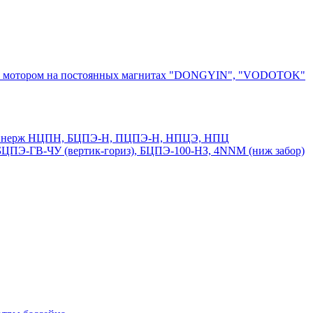
ным мотором на постоянных магнитах "DONGYIN", "VODOTOK"
50 и нерж НЦПН, БЦПЭ-Н, ПЦПЭ-Н, НПЦЭ, НПЦ
ПЭ-ГВ-ЧУ (вертик-гориз), БЦПЭ-100-НЗ, 4NNM (ниж забор)