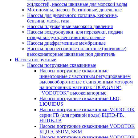
жидкостей, насосы шкивные для морской воды
Мотопомпы, насосы бензиновые, дизельные
Насосы для дизельного топлива, керосина,
бензина, масла, газа
Насосы плунжерные высокого давления
Насосы воздуходувки, для перекачки, подачи
отвода воздуха, вентиляторы осевые
Насосы диафрагменные мембранные
Насосы прогрессивные полостные (шнековые)
высоконапорные шкивные под двигатель
Насосы погружные
Насосы погружные скважинные
Насосы погружные скважинные
инверторные с частотным регулированием
высокооборотистые с синхронным мотором
на постоянных магнитах "DONGYIN",
"VODOTOK" высоконапорные
Насосы погружные скважинные LEO,
LIQUIDUS
Насосы погружные скважинные VODOTOK
серии ГВ (для грязной воды) БЦПЭ-ГВ,
НПЦВ-ГВ
Насосы погружные скважинные VODOTOK
БЦПЭ, 5SDM, SKM
Насосы погружные скважинные VODOTOK