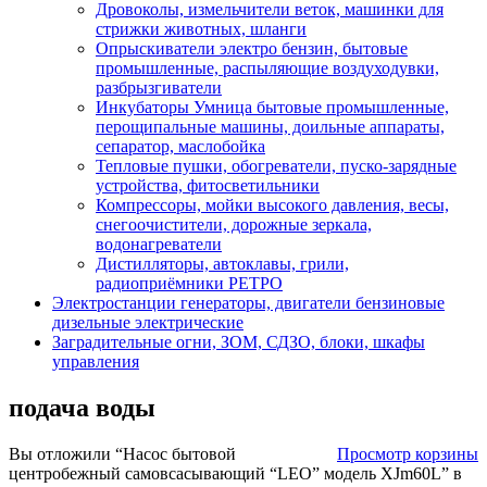
Дровоколы, измельчители веток, машинки для
стрижки животных, шланги
Опрыскиватели электро бензин, бытовые
промышленные, распыляющие воздуходувки,
разбрызгиватели
Инкубаторы Умница бытовые промышленные,
перощипальные машины, доильные аппараты,
сепаратор, маслобойка
Тепловые пушки, обогреватели, пуско-зарядные
устройства, фитосветильники
Компрессоры, мойки высокого давления, весы,
снегоочистители, дорожные зеркала,
водонагреватели
Дистилляторы, автоклавы, грили,
радиоприёмники РЕТРО
Электростанции генераторы, двигатели бензиновые
дизельные электрические
Заградительные огни, ЗОМ, СДЗО, блоки, шкафы
управления
подача воды
Вы отложили “Насос бытовой
Просмотр корзины
центробежный самовсасывающий “LEO” модель XJm60L” в