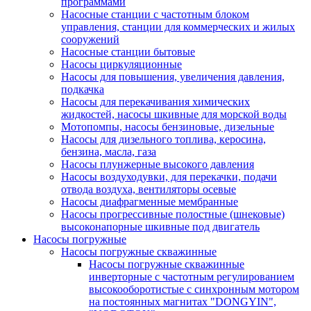
программами
Насосные станции с частотным блоком
управления, станции для коммерческих и жилых
сооружений
Насосные станции бытовые
Насосы циркуляционные
Насосы для повышения, увеличения давления,
подкачка
Насосы для перекачивания химических
жидкостей, насосы шкивные для морской воды
Мотопомпы, насосы бензиновые, дизельные
Насосы для дизельного топлива, керосина,
бензина, масла, газа
Насосы плунжерные высокого давления
Насосы воздуходувки, для перекачки, подачи
отвода воздуха, вентиляторы осевые
Насосы диафрагменные мембранные
Насосы прогрессивные полостные (шнековые)
высоконапорные шкивные под двигатель
Насосы погружные
Насосы погружные скважинные
Насосы погружные скважинные
инверторные с частотным регулированием
высокооборотистые с синхронным мотором
на постоянных магнитах "DONGYIN",