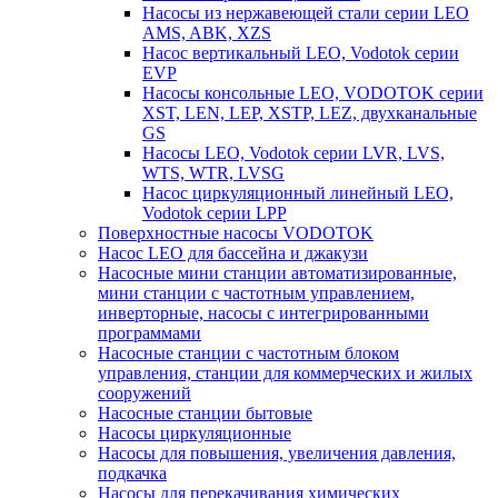
Насосы из нержавеющей стали серии LEO
AMS, ABK, XZS
Насос вертикальный LEO, Vodotok серии
EVP
Насосы консольные LEO, VODOTOK серии
XST, LEN, LEP, XSTP, LEZ, двухканальные
GS
Насосы LEO, Vodotok серии LVR, LVS,
WTS, WTR, LVSG
Насос циркуляционный линейный LEO,
Vodotok серии LPP
Поверхностные насосы VODOTOK
Насос LEO для бассейна и джакузи
Насосные мини станции автоматизированные,
мини станции с частотным управлением,
инверторные, насосы с интегрированными
программами
Насосные станции с частотным блоком
управления, станции для коммерческих и жилых
сооружений
Насосные станции бытовые
Насосы циркуляционные
Насосы для повышения, увеличения давления,
подкачка
Насосы для перекачивания химических