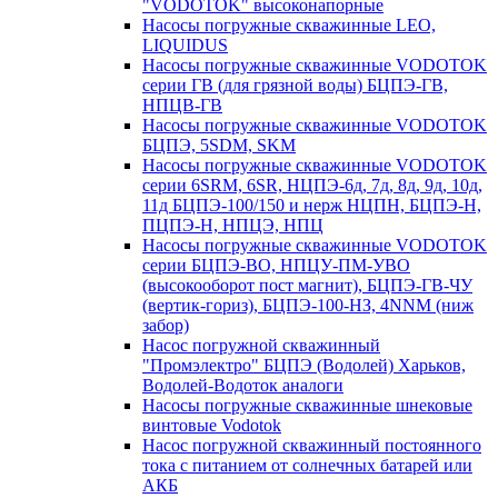
"VODOTOK" высоконапорные
Насосы погружные скважинные LEO,
LIQUIDUS
Насосы погружные скважинные VODOTOK
серии ГВ (для грязной воды) БЦПЭ-ГВ,
НПЦВ-ГВ
Насосы погружные скважинные VODOTOK
БЦПЭ, 5SDM, SKM
Насосы погружные скважинные VODOTOK
серии 6SRM, 6SR, НЦПЭ-6д, 7д, 8д, 9д, 10д,
11д БЦПЭ-100/150 и нерж НЦПН, БЦПЭ-Н,
ПЦПЭ-Н, НПЦЭ, НПЦ
Насосы погружные скважинные VODOTOK
серии БЦПЭ-ВО, НПЦУ-ПМ-УВО
(высокооборот пост магнит), БЦПЭ-ГВ-ЧУ
(вертик-гориз), БЦПЭ-100-НЗ, 4NNM (ниж
забор)
Насос погружной скважинный
"Промэлектро" БЦПЭ (Водолей) Харьков,
Водолей-Водоток аналоги
Насосы погружные скважинные шнековые
винтовые Vodotok
Насос погружной скважинный постоянного
тока с питанием от солнечных батарей или
АКБ