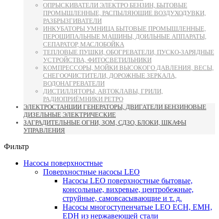
ОПРЫСКИВАТЕЛИ ЭЛЕКТРО БЕНЗИН, БЫТОВЫЕ
ПРОМЫШЛЕННЫЕ, РАСПЫЛЯЮЩИЕ ВОЗДУХОДУВКИ,
РАЗБРЫЗГИВАТЕЛИ
ИНКУБАТОРЫ УМНИЦА БЫТОВЫЕ ПРОМЫШЛЕННЫЕ,
ПЕРОЩИПАЛЬНЫЕ МАШИНЫ, ДОИЛЬНЫЕ АППАРАТЫ,
СЕПАРАТОР, МАСЛОБОЙКА
ТЕПЛОВЫЕ ПУШКИ, ОБОГРЕВАТЕЛИ, ПУСКО-ЗАРЯДНЫЕ
УСТРОЙСТВА, ФИТОСВЕТИЛЬНИКИ
КОМПРЕССОРЫ, МОЙКИ ВЫСОКОГО ДАВЛЕНИЯ, ВЕСЫ,
СНЕГООЧИСТИТЕЛИ, ДОРОЖНЫЕ ЗЕРКАЛА,
ВОДОНАГРЕВАТЕЛИ
ДИСТИЛЛЯТОРЫ, АВТОКЛАВЫ, ГРИЛИ,
РАДИОПРИЁМНИКИ РЕТРО
ЭЛЕКТРОСТАНЦИИ ГЕНЕРАТОРЫ, ДВИГАТЕЛИ БЕНЗИНОВЫЕ
ДИЗЕЛЬНЫЕ ЭЛЕКТРИЧЕСКИЕ
ЗАГРАДИТЕЛЬНЫЕ ОГНИ, ЗОМ, СДЗО, БЛОКИ, ШКАФЫ
УПРАВЛЕНИЯ
Фильтр
Насосы поверхностные
Поверхностные насосы LEO
Насосы LEO поверхностные бытовые,
консольные, вихревые, центробежные,
струйные, самовсасывающие и т. д.
Насосы многоступенчатые LEO ECH, EMH,
EDH из нержавеющей стали