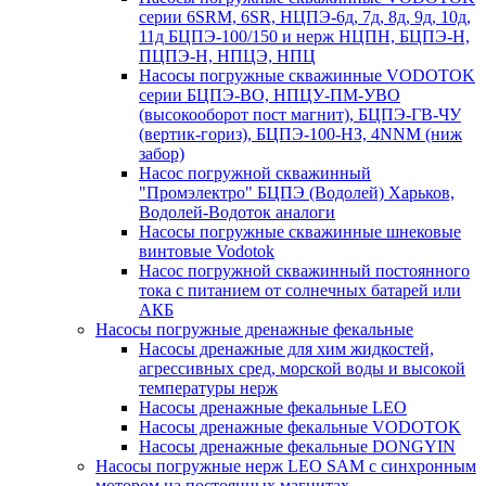
серии 6SRM, 6SR, НЦПЭ-6д, 7д, 8д, 9д, 10д,
11д БЦПЭ-100/150 и нерж НЦПН, БЦПЭ-Н,
ПЦПЭ-Н, НПЦЭ, НПЦ
Насосы погружные скважинные VODOTOK
серии БЦПЭ-ВО, НПЦУ-ПМ-УВО
(высокооборот пост магнит), БЦПЭ-ГВ-ЧУ
(вертик-гориз), БЦПЭ-100-НЗ, 4NNM (ниж
забор)
Насос погружной скважинный
"Промэлектро" БЦПЭ (Водолей) Харьков,
Водолей-Водоток аналоги
Насосы погружные скважинные шнековые
винтовые Vodotok
Насос погружной скважинный постоянного
тока с питанием от солнечных батарей или
АКБ
Насосы погружные дренажные фекальные
Насосы дренажные для хим жидкостей,
агрессивных сред, морской воды и высокой
температуры нерж
Насосы дренажные фекальные LEO
Насосы дренажные фекальные VODOTOK
Насосы дренажные фекальные DONGYIN
Насосы погружные нерж LEO SAM с синхронным
мотором на постоянных магнитах