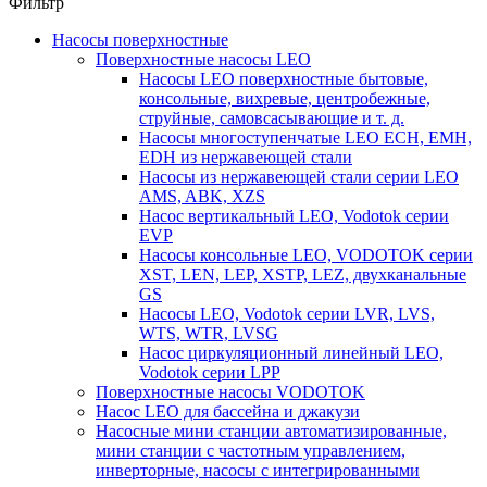
Фильтр
Насосы поверхностные
Поверхностные насосы LEO
Насосы LEO поверхностные бытовые,
консольные, вихревые, центробежные,
струйные, самовсасывающие и т. д.
Насосы многоступенчатые LEO ECH, EMH,
EDH из нержавеющей стали
Насосы из нержавеющей стали серии LEO
AMS, ABK, XZS
Насос вертикальный LEO, Vodotok серии
EVP
Насосы консольные LEO, VODOTOK серии
XST, LEN, LEP, XSTP, LEZ, двухканальные
GS
Насосы LEO, Vodotok серии LVR, LVS,
WTS, WTR, LVSG
Насос циркуляционный линейный LEO,
Vodotok серии LPP
Поверхностные насосы VODOTOK
Насос LEO для бассейна и джакузи
Насосные мини станции автоматизированные,
мини станции с частотным управлением,
инверторные, насосы с интегрированными