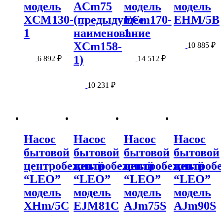
модель
ACm75
модель
модель
XCM130-
(предыдущее
ЕСm170-
EHM/5B
1
наименование
1
XCm158-
10 885
₽
1)
6 892
₽
14 512
₽
10 231
₽
Насос
Насос
Насос
Насос
бытовой
бытовой
бытовой
бытовой
центробежный
центробежный
центробежный
центроб
“LEO”
“LEO”
“LEO”
“LEO”
модель
модель
модель
модель
XHm/5C
EJM81С
AJm75S
AJm90S