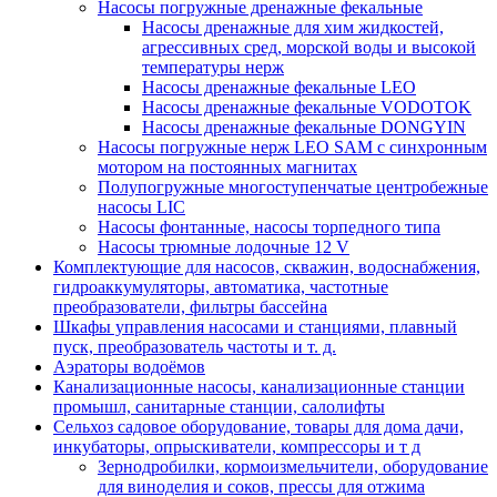
Насосы погружные дренажные фекальные
Насосы дренажные для хим жидкостей,
агрессивных сред, морской воды и высокой
температуры нерж
Насосы дренажные фекальные LEO
Насосы дренажные фекальные VODOTOK
Насосы дренажные фекальные DONGYIN
Насосы погружные нерж LEO SAM с синхронным
мотором на постоянных магнитах
Полупогружные многоступенчатые центробежные
насосы LIC
Насосы фонтанные, насосы торпедного типа
Насосы трюмные лодочные 12 V
Комплектующие для насосов, скважин, водоснабжения,
гидроаккумуляторы, автоматика, частотные
преобразователи, фильтры бассейна
Шкафы управления насосами и станциями, плавный
пуск, преобразователь частоты и т. д.
Аэраторы водоёмов
Канализационные насосы, канализационные станции
промышл, санитарные станции, салолифты
Сельхоз садовое оборудование, товары для дома дачи,
инкубаторы, опрыскиватели, компрессоры и т д
Зернодробилки, кормоизмельчители, оборудование
для виноделия и соков, прессы для отжима