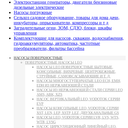
Электростанции генераторы, двигатели бензиновые
дизельные электрические
Насосы погружные
Сельхоз садовое оборудование, товары для дома дачи,
инкубаторы, опрыскиватели, компрессоры и т д
Заградительные огни, ЗОМ, СДЗО, блоки, шкафы
управления
Комплектующие для насосов, скважин, водоснабжения,
гидроаккумуляторы, автоматика, частотные
преобразователи, фильтры бассейна
НАСОСЫ ПОВЕРХНОСТНЫЕ
ПОВЕРХНОСТНЫЕ НАСОСЫ LEO
НАСОСЫ LEO ПОВЕРХНОСТНЫЕ БЫТОВЫЕ,
КОНСОЛЬНЫЕ, ВИХРЕВЫЕ, ЦЕНТРОБЕЖНЫЕ,
СТРУЙНЫЕ, САМОВСАСЫВАЮЩИЕ И Т. Д.
НАСОСЫ МНОГОСТУПЕНЧАТЫЕ LEO ECH, EMH,
EDH ИЗ НЕРЖАВЕЮЩЕЙ СТАЛИ
НАСОСЫ ИЗ НЕРЖАВЕЮЩЕЙ СТАЛИ СЕРИИ LEO
AMS, ABK, XZS
НАСОС ВЕРТИКАЛЬНЫЙ LEO, VODOTOK СЕРИИ
EVP
НАСОСЫ КОНСОЛЬНЫЕ LEO, VODOTOK СЕРИИ
XST, LEN, LEP, XSTP, LEZ, ДВУХКАНАЛЬНЫЕ GS
НАСОСЫ LEO, VODOTOK СЕРИИ LVR, LVS, WTS,
WTR, LVSG
НАСОС ЦИРКУЛЯЦИОННЫЙ ЛИНЕЙНЫЙ LEO,