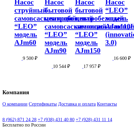
Насос
Насос
Насос
Насос
струйный
бытовой
бытовой
“LEO”
самовсасывающий
центробежный
центробежный
модель
“LEO”
самовсасывающий
самовсасывающи
AJm110
модель
“LEO”
“LEO”
(innovati
AJm60
модель
модель
3.0)
AJm90
AJm150
9 500
₽
16 600
₽
10 544
₽
17 957
₽
Компания
О компании
Сертификаты
Доставка и оплата
Контакты
8 (962) 871 24 28
+7 (938) 431 40 80
+7 (928) 431 11 14
Бесплатно по России