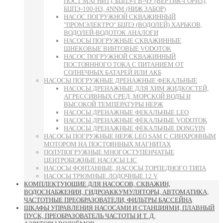
ПОСТ МАГНИТ), БЦПЭ-ГВ-ЧУ (ВЕРТИК-ГОРИЗ),
БЦПЭ-100-НЗ, 4NNM (НИЖ ЗАБОР)
НАСОС ПОГРУЖНОЙ СКВАЖИННЫЙ
"ПРОМЭЛЕКТРО" БЦПЭ (ВОДОЛЕЙ) ХАРЬКОВ,
ВОДОЛЕЙ-ВОДОТОК АНАЛОГИ
НАСОСЫ ПОГРУЖНЫЕ СКВАЖИННЫЕ
ШНЕКОВЫЕ ВИНТОВЫЕ VODOTOK
НАСОС ПОГРУЖНОЙ СКВАЖИННЫЙ
ПОСТОЯННОГО ТОКА С ПИТАНИЕМ ОТ
СОЛНЕЧНЫХ БАТАРЕЙ ИЛИ АКБ
НАСОСЫ ПОГРУЖНЫЕ ДРЕНАЖНЫЕ ФЕКАЛЬНЫЕ
НАСОСЫ ДРЕНАЖНЫЕ ДЛЯ ХИМ ЖИДКОСТЕЙ,
АГРЕССИВНЫХ СРЕД, МОРСКОЙ ВОДЫ И
ВЫСОКОЙ ТЕМПЕРАТУРЫ НЕРЖ
НАСОСЫ ДРЕНАЖНЫЕ ФЕКАЛЬНЫЕ LEO
НАСОСЫ ДРЕНАЖНЫЕ ФЕКАЛЬНЫЕ VODOTOK
НАСОСЫ ДРЕНАЖНЫЕ ФЕКАЛЬНЫЕ DONGYIN
НАСОСЫ ПОГРУЖНЫЕ НЕРЖ LEO SAM С СИНХРОННЫМ
МОТОРОМ НА ПОСТОЯННЫХ МАГНИТАХ
ПОЛУПОГРУЖНЫЕ МНОГОСТУПЕНЧАТЫЕ
ЦЕНТРОБЕЖНЫЕ НАСОСЫ LIC
НАСОСЫ ФОНТАННЫЕ, НАСОСЫ ТОРПЕДНОГО ТИПА
НАСОСЫ ТРЮМНЫЕ ЛОДОЧНЫЕ 12 V
КОМПЛЕКТУЮЩИЕ ДЛЯ НАСОСОВ, СКВАЖИН,
ВОДОСНАБЖЕНИЯ, ГИДРОАККУМУЛЯТОРЫ, АВТОМАТИКА,
ЧАСТОТНЫЕ ПРЕОБРАЗОВАТЕЛИ, ФИЛЬТРЫ БАССЕЙНА
ШКАФЫ УПРАВЛЕНИЯ НАСОСАМИ И СТАНЦИЯМИ, ПЛАВНЫЙ
ПУСК, ПРЕОБРАЗОВАТЕЛЬ ЧАСТОТЫ И Т. Д.