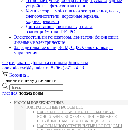
Тепловые пушки, обогреватели, пуско-зарядные
устройства, фитосветильники
Компрессоры, мойки высокого давления, весы,
снегоочистители, дорожные зеркала,
водонагреватели
Дистилляторы, автоклавы, грили,
радиоприёмники РЕТРО
Электростанции генераторы, двигатели бензиновые
дизельные электрические
Заградительные огни, ЗОМ, СДЗО, блоки, шкафы
управления
Сертификаты
Доставка и оплата
Контакты
ooovodoleyrf@yandex.ru
8 (962) 871 24 28
Корзина
1
Наличие и цену уточняйте
Поиск
товаров
главная
подача воды
НАСОСЫ ПОВЕРХНОСТНЫЕ
ПОВЕРХНОСТНЫЕ НАСОСЫ LEO
НАСОСЫ LEO ПОВЕРХНОСТНЫЕ БЫТОВЫЕ,
КОНСОЛЬНЫЕ, ВИХРЕВЫЕ, ЦЕНТРОБЕЖНЫЕ,
СТРУЙНЫЕ, САМОВСАСЫВАЮЩИЕ И Т. Д.
НАСОСЫ МНОГОСТУПЕНЧАТЫЕ LEO ECH, EMH,