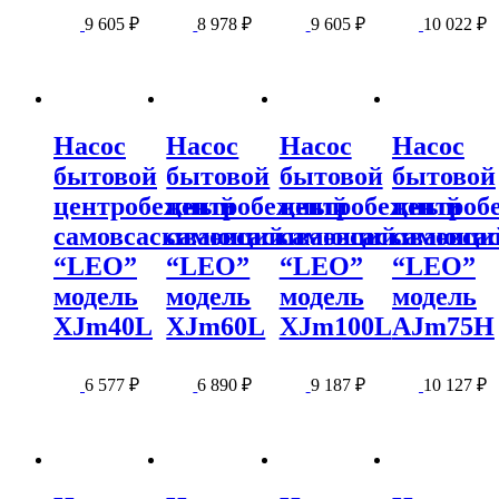
9 605
₽
8 978
₽
9 605
₽
10 022
₽
Насос
Насос
Насос
Насос
бытовой
бытовой
бытовой
бытовой
центробежный
центробежный
центробежный
центроб
самовсасывающий
самовсасывающий
самовсасывающи
самовс
“LEO”
“LEO”
“LEO”
“LEO”
модель
модель
модель
модель
XJm40L
XJm60L
XJm100L
АJm75H
6 577
₽
6 890
₽
9 187
₽
10 127
₽