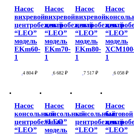
Насос
Насос
Насос
Насос
вихревой
вихревой
вихревой
консоль
центробежный
центробежный
центробежный
центроб
“LEO”
“LEO”
“LEO”
“LEO”
модель
модель
модель
модель
EKm60-
EKm70-
EKm80-
XCM100
1
1
1
1
4 804
₽
6 682
₽
7 517
₽
6 058
₽
Насос
Насос
Насос
Насос
консольный
консольный
консольный
бытовой
центробежный
“LEO”
центробежный
центроб
“LEO”
модель
“LEO”
“LEO”