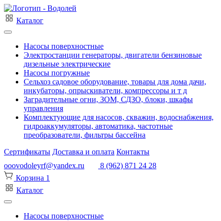
Каталог
Насосы поверхностные
Электростанции генераторы, двигатели бензиновые
дизельные электрические
Насосы погружные
Сельхоз садовое оборудование, товары для дома дачи,
инкубаторы, опрыскиватели, компрессоры и т д
Заградительные огни, ЗОМ, СДЗО, блоки, шкафы
управления
Комплектующие для насосов, скважин, водоснабжения,
гидроаккумуляторы, автоматика, частотные
преобразователи, фильтры бассейна
Сертификаты
Доставка и оплата
Контакты
ooovodoleyrf@yandex.ru
8 (962) 871 24 28
Корзина
1
Каталог
Насосы поверхностные