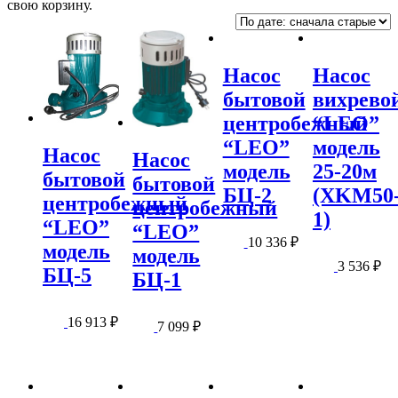
свою корзину.
Насос
Насос
бытовой
вихрево
центробежный
“LEO”
“LEO”
модель
Насос
Насос
модель
25-20м
бытовой
бытовой
БЦ-2
(XKM50
центробежный
центробежный
1)
“LEO”
“LEO”
10 336
₽
модель
модель
3 536
₽
БЦ-5
БЦ-1
16 913
₽
7 099
₽