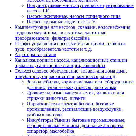
Полупогружные многоступенчатые центробежные
насосы LIC
Насосы фонтанные, насосы торпедного типа
Насосы трюмные лодочные 12 V
Комплектующие для насосов, скважин, водоснабжения,
гидроаккумуляторы, автоматика, частотные
преобразователи, фильтры бассейна
Шкафы управления насосами и станциями, плавный
пуск, преобразователь частоты и т. д.
Аэраторы водоёмов
Канализационные насосы, канализационные станции
промышл, санитарные станции, салолифты
Сельхоз садовое оборудование, товары для дома дачи,
инкубаторы, опрыскиватели, компрессоры и т д
Зернодробилки, кормоизмельчители, оборудование
для виноделия и соков, прессы для отжима
Дровоколы, измельчители веток, машинки для
стрижки животных, шланги
Опрыскиватели электро бензин, бытовые
промышленные, распыляющие воздуходувки,
разбрызгиватели
Инкубаторы Умница бытовые промышленные,
перощипальные машины, доильные аппараты,
сепаратор, маслобойка