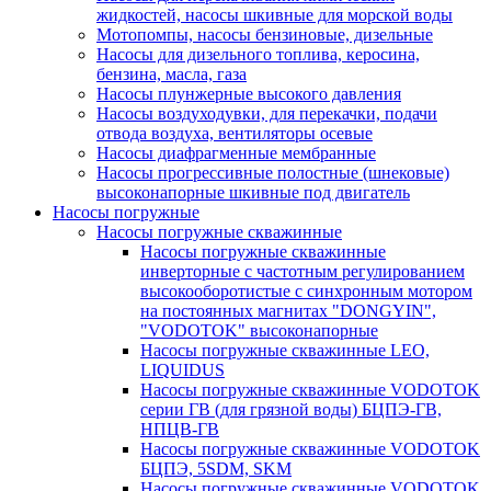
жидкостей, насосы шкивные для морской воды
Мотопомпы, насосы бензиновые, дизельные
Насосы для дизельного топлива, керосина,
бензина, масла, газа
Насосы плунжерные высокого давления
Насосы воздуходувки, для перекачки, подачи
отвода воздуха, вентиляторы осевые
Насосы диафрагменные мембранные
Насосы прогрессивные полостные (шнековые)
высоконапорные шкивные под двигатель
Насосы погружные
Насосы погружные скважинные
Насосы погружные скважинные
инверторные с частотным регулированием
высокооборотистые с синхронным мотором
на постоянных магнитах "DONGYIN",
"VODOTOK" высоконапорные
Насосы погружные скважинные LEO,
LIQUIDUS
Насосы погружные скважинные VODOTOK
серии ГВ (для грязной воды) БЦПЭ-ГВ,
НПЦВ-ГВ
Насосы погружные скважинные VODOTOK
БЦПЭ, 5SDM, SKM
Насосы погружные скважинные VODOTOK