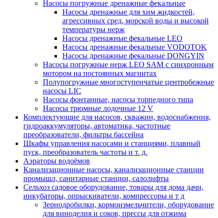
Насосы погружные дренажные фекальные
Насосы дренажные для хим жидкостей,
агрессивных сред, морской воды и высокой
температуры нерж
Насосы дренажные фекальные LEO
Насосы дренажные фекальные VODOTOK
Насосы дренажные фекальные DONGYIN
Насосы погружные нерж LEO SAM с синхронным
мотором на постоянных магнитах
Полупогружные многоступенчатые центробежные
насосы LIC
Насосы фонтанные, насосы торпедного типа
Насосы трюмные лодочные 12 V
Комплектующие для насосов, скважин, водоснабжения,
гидроаккумуляторы, автоматика, частотные
преобразователи, фильтры бассейна
Шкафы управления насосами и станциями, плавный
пуск, преобразователь частоты и т. д.
Аэраторы водоёмов
Канализационные насосы, канализационные станции
промышл, санитарные станции, салолифты
Сельхоз садовое оборудование, товары для дома дачи,
инкубаторы, опрыскиватели, компрессоры и т д
Зернодробилки, кормоизмельчители, оборудование
для виноделия и соков, прессы для отжима