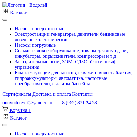
Каталог
Насосы поверхностные
Электростанции генераторы, двигатели бензиновые
дизельные электрические
Насосы погружные
Сельхоз садовое оборудование, товары для дома дачи,
инкубаторы, опрыскиватели, компрессоры и т д
Заградительные огни, ЗОМ, СДЗО, блоки, шкафы
управления
Комплектующие для насосов, скважин, водоснабжения,
гидроаккумуляторы, автоматика, частотные
преобразователи, фильтры бассейна
Сертификаты
Доставка и оплата
Контакты
ooovodoleyrf@yandex.ru
8 (962) 871 24 28
Корзина
1
Каталог
Насосы поверхностные