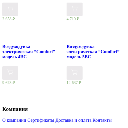
2 658
₽
4 710
₽
Воздуходувка
Воздуходувка
электрическая “Comfort”
электрическая “Comfort”
модель 4BC
модель 5BC
9 673
₽
12 637
₽
Компания
О компании
Сертификаты
Доставка и оплата
Контакты