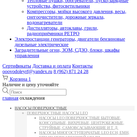
Тепловые пушки, обогреватели, пуско-зарядные
устройства, фитосветильники
Компрессоры, мойки высокого давления, весы,
снегоочистители, дорожные зеркала,
водонагреватели
Дистилляторы, автоклавы, грили,
радиоприёмники РЕТРО
Электростанции генераторы, двигатели бензиновые
дизельные электрические
Заградительные огни, ЗОМ, СДЗО, блоки, шкафы
управления
Сертификаты
Доставка и оплата
Контакты
ooovodoleyrf@yandex.ru
8 (962) 871 24 28
Корзина
1
Наличие и цену уточняйте
Поиск
товаров
главная
охлаждения
НАСОСЫ ПОВЕРХНОСТНЫЕ
ПОВЕРХНОСТНЫЕ НАСОСЫ LEO
НАСОСЫ LEO ПОВЕРХНОСТНЫЕ БЫТОВЫЕ,
КОНСОЛЬНЫЕ, ВИХРЕВЫЕ, ЦЕНТРОБЕЖНЫЕ,
СТРУЙНЫЕ, САМОВСАСЫВАЮЩИЕ И Т. Д.
НАСОСЫ МНОГОСТУПЕНЧАТЫЕ LEO ECH, EMH,