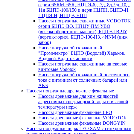
серии 6SRM, 6SR, НЦПЭ-6д, 7д, 8д, 9д, 10д,
11д БЦПЭ-100/150 и нерж НЦПН, БЦПЭ-Н,
ПЦПЭ-Н, НПЦЭ, НПЦ
Насосы погружные скважинные VODOTOK
серии БЦПЭ-ВО, НПЦУ-ПМ-УВО
(высокооборот пост магнит), БЦПЭ-ГВ-ЧУ
(вертик-гориз), БЦПЭ-100-НЗ, 4NNM (ниж
забор)
Насос погружной скважинный
"Промэлектро" БЦПЭ (Водолей) Харьков,
Водолей-Водоток аналоги
Насосы погружные скважинные шнековые
винтовые Vodotok
Насос погружной скважинный постоянного
тока с питанием от солнечных батарей или
АКБ
Насосы погружные дренажные фекальные
Насосы дренажные для хим жидкостей,
агрессивных сред, морской воды и высокой
температуры нерж
Насосы дренажные фекальные LEO
Насосы дренажные фекальные VODOTOK
Насосы дренажные фекальные DONGYIN
Насосы погружные нерж LEO SAM с синхронным
мотором на постоянных магнитах