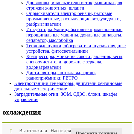
Дровоколы, измельчители веток, машинки для
стрижки животных, шланги
Опрыскиватели электро бензин, бытовые
промышленные, распыляющие воздуходувки,
разбрызгиватели
Инкубаторы Умница бытовые промышленные,
перощипальные машины, доильные аппараты,
сепаратор, маслобойка
Тепловые пушки, обогреватели, пуско-зарядные
устройства, фитосветильники
Компрессоры, мойки высокого давления, весы,
снегоочистители, дорожные зеркала,
водонагреватели
Дистилляторы, автоклавы, грили,
радиоприёмники РЕТРО
Электростанции генераторы, двигатели бензиновые
дизельные электрические
Заградительные огни, ЗОМ, СДЗО, блоки, шкафы
управления
охлаждения
Вы отложили “Насос для
Просмотр корзины