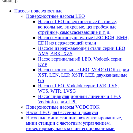
Фильтр
Насосы поверхностные
Поверхностные насосы LEO
Насосы LEO поверхностные бытовые,
консольные, вихревые, центробежные,
струйные, самовсасывающие и т. д.
Насосы многоступенчатые LEO ECH, EMH,
EDH из нержавеющей стали
Насосы из нержавеющей стали серии LEO
AMS, ABK, XZS
Насос вертикальный LEO, Vodotok серии
EVP
Насосы консольные LEO, VODOTOK серии
XST, LEN, LEP, XSTP, LEZ, двухканальные
GS
Насосы LEO, Vodotok серии LVR, LVS,
WTS, WTR, LVSG
Насос циркуляционный линейный LEO,
Vodotok серии LPP
Поверхностные насосы VODOTOK
Насос LEO для бассейна и джакузи
Насосные мини станции автоматизированные,
мини станции с частотным управлением,
инверторные, насосы с интегрированными