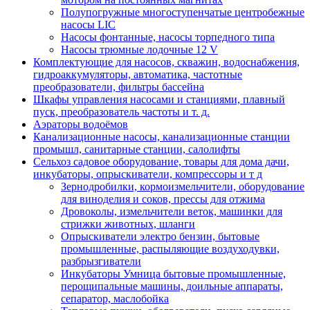
Полупогружные многоступенчатые центробежные
насосы LIC
Насосы фонтанные, насосы торпедного типа
Насосы трюмные лодочные 12 V
Комплектующие для насосов, скважин, водоснабжения,
гидроаккумуляторы, автоматика, частотные
преобразователи, фильтры бассейна
Шкафы управления насосами и станциями, плавный
пуск, преобразователь частоты и т. д.
Аэраторы водоёмов
Канализационные насосы, канализационные станции
промышл, санитарные станции, салолифты
Сельхоз садовое оборудование, товары для дома дачи,
инкубаторы, опрыскиватели, компрессоры и т д
Зернодробилки, кормоизмельчители, оборудование
для виноделия и соков, прессы для отжима
Дровоколы, измельчители веток, машинки для
стрижки животных, шланги
Опрыскиватели электро бензин, бытовые
промышленные, распыляющие воздуходувки,
разбрызгиватели
Инкубаторы Умница бытовые промышленные,
перощипальные машины, доильные аппараты,
сепаратор, маслобойка