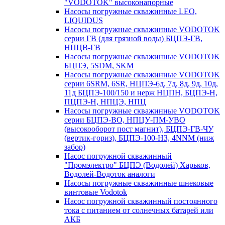
"VODOTOK" высоконапорные
Насосы погружные скважинные LEO,
LIQUIDUS
Насосы погружные скважинные VODOTOK
серии ГВ (для грязной воды) БЦПЭ-ГВ,
НПЦВ-ГВ
Насосы погружные скважинные VODOTOK
БЦПЭ, 5SDM, SKM
Насосы погружные скважинные VODOTOK
серии 6SRM, 6SR, НЦПЭ-6д, 7д, 8д, 9д, 10д,
11д БЦПЭ-100/150 и нерж НЦПН, БЦПЭ-Н,
ПЦПЭ-Н, НПЦЭ, НПЦ
Насосы погружные скважинные VODOTOK
серии БЦПЭ-ВО, НПЦУ-ПМ-УВО
(высокооборот пост магнит), БЦПЭ-ГВ-ЧУ
(вертик-гориз), БЦПЭ-100-НЗ, 4NNM (ниж
забор)
Насос погружной скважинный
"Промэлектро" БЦПЭ (Водолей) Харьков,
Водолей-Водоток аналоги
Насосы погружные скважинные шнековые
винтовые Vodotok
Насос погружной скважинный постоянного
тока с питанием от солнечных батарей или
АКБ