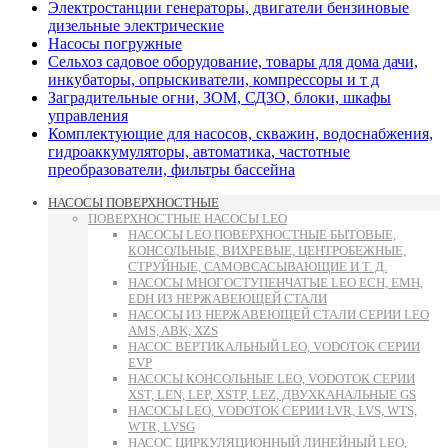
Электростанции генераторы, двигатели бензиновые
дизельные электрические
Насосы погружные
Сельхоз садовое оборудование, товары для дома дачи,
инкубаторы, опрыскиватели, компрессоры и т д
Заградительные огни, ЗОМ, СДЗО, блоки, шкафы
управления
Комплектующие для насосов, скважин, водоснабжения,
гидроаккумуляторы, автоматика, частотные
преобразователи, фильтры бассейна
НАСОСЫ ПОВЕРХНОСТНЫЕ
ПОВЕРХНОСТНЫЕ НАСОСЫ LEO
НАСОСЫ LEO ПОВЕРХНОСТНЫЕ БЫТОВЫЕ,
КОНСОЛЬНЫЕ, ВИХРЕВЫЕ, ЦЕНТРОБЕЖНЫЕ,
СТРУЙНЫЕ, САМОВСАСЫВАЮЩИЕ И Т. Д.
НАСОСЫ МНОГОСТУПЕНЧАТЫЕ LEO ECH, EMH,
EDH ИЗ НЕРЖАВЕЮЩЕЙ СТАЛИ
НАСОСЫ ИЗ НЕРЖАВЕЮЩЕЙ СТАЛИ СЕРИИ LEO
AMS, ABK, XZS
НАСОС ВЕРТИКАЛЬНЫЙ LEO, VODOTOK СЕРИИ
EVP
НАСОСЫ КОНСОЛЬНЫЕ LEO, VODOTOK СЕРИИ
XST, LEN, LEP, XSTP, LEZ, ДВУХКАНАЛЬНЫЕ GS
НАСОСЫ LEO, VODOTOK СЕРИИ LVR, LVS, WTS,
WTR, LVSG
НАСОС ЦИРКУЛЯЦИОННЫЙ ЛИНЕЙНЫЙ LEO,