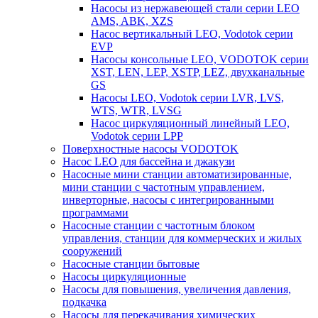
Насосы из нержавеющей стали серии LEO
AMS, ABK, XZS
Насос вертикальный LEO, Vodotok серии
EVP
Насосы консольные LEO, VODOTOK серии
XST, LEN, LEP, XSTP, LEZ, двухканальные
GS
Насосы LEO, Vodotok серии LVR, LVS,
WTS, WTR, LVSG
Насос циркуляционный линейный LEO,
Vodotok серии LPP
Поверхностные насосы VODOTOK
Насос LEO для бассейна и джакузи
Насосные мини станции автоматизированные,
мини станции с частотным управлением,
инверторные, насосы с интегрированными
программами
Насосные станции с частотным блоком
управления, станции для коммерческих и жилых
сооружений
Насосные станции бытовые
Насосы циркуляционные
Насосы для повышения, увеличения давления,
подкачка
Насосы для перекачивания химических