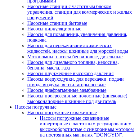
программами
Насосные станции с частотным блоком
управления, станции для коммерческих и жилых
сооружений
Насосные станции бытовые
Насосы циркуляционные
Насосы для повышения, увеличения давления,
подкачка
Насосы для перекачивания химических
жидкостей, насосы шкивные для морской воды
Мотопомпы, насосы бензиновые, дизельные
Насосы для дизельного топлива, керосина,
бензина, масла, газа
Насосы плунжерные высокого давления
Насосы воздуходувки, для перекачки, подачи
отвода воздуха, вентиляторы осевые
Насосы диафрагменные мембранные
Насосы прогрессивные полостные (шнековые)
высоконапорные шкивные под двигатель
Насосы погружные
Насосы погружные скважинные
Насосы погружные скважинные
инверторные с частотным регулированием
высокооборотистые с синхронным мотором
на постоянных магнитах "DONGYIN",