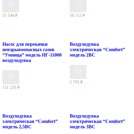
51 544
₽
56 112
₽
Насос для перекачки
Воздуходувка
невзрывоопасных газов
электрическая “Comfort”
“Умница” модель НГ-11000
модель 2BC
воздуходувка
2 793
₽
151 233
₽
Воздуходувка
Воздуходувка
электрическая “Comfort”
электрическая “Comfort”
модель 2,5BC
модель 3BC