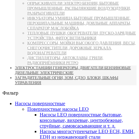
ОПРЫСКИВАТЕЛИ ЭЛЕКТРО БЕНЗИН, БЫТОВЫЕ
ПРОМЫШЛЕННЫЕ, РАСПЫЛЯЮЩИЕ ВОЗДУХОДУВКИ,
РАЗБРЫЗГИВАТЕЛИ
ИНКУБАТОРЫ УМНИЦА БЫТОВЫЕ ПРОМЫШЛЕННЫЕ,
ПЕРОЩИПАЛЬНЫЕ МАШИНЫ, ДОИЛЬНЫЕ АППАРАТЫ,
СЕПАРАТОР, МАСЛОБОЙКА
ТЕПЛОВЫЕ ПУШКИ, ОБОГРЕВАТЕЛИ, ПУСКО-ЗАРЯДНЫЕ
УСТРОЙСТВА, ФИТОСВЕТИЛЬНИКИ
КОМПРЕССОРЫ, МОЙКИ ВЫСОКОГО ДАВЛЕНИЯ, ВЕСЫ,
СНЕГООЧИСТИТЕЛИ, ДОРОЖНЫЕ ЗЕРКАЛА,
ВОДОНАГРЕВАТЕЛИ
ДИСТИЛЛЯТОРЫ, АВТОКЛАВЫ, ГРИЛИ,
РАДИОПРИЁМНИКИ РЕТРО
ЭЛЕКТРОСТАНЦИИ ГЕНЕРАТОРЫ, ДВИГАТЕЛИ БЕНЗИНОВЫЕ
ДИЗЕЛЬНЫЕ ЭЛЕКТРИЧЕСКИЕ
ЗАГРАДИТЕЛЬНЫЕ ОГНИ, ЗОМ, СДЗО, БЛОКИ, ШКАФЫ
УПРАВЛЕНИЯ
Фильтр
Насосы поверхностные
Поверхностные насосы LEO
Насосы LEO поверхностные бытовые,
консольные, вихревые, центробежные,
струйные, самовсасывающие и т. д.
Насосы многоступенчатые LEO ECH, EMH,
EDH из нержавеющей стали