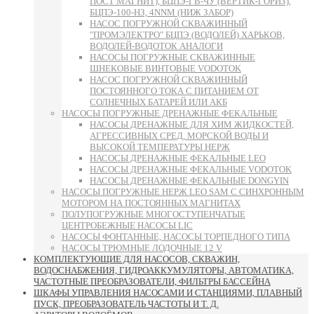
ПОСТ МАГНИТ), БЦПЭ-ГВ-ЧУ (ВЕРТИК-ГОРИЗ),
БЦПЭ-100-НЗ, 4NNM (НИЖ ЗАБОР)
НАСОС ПОГРУЖНОЙ СКВАЖИННЫЙ
"ПРОМЭЛЕКТРО" БЦПЭ (ВОДОЛЕЙ) ХАРЬКОВ,
ВОДОЛЕЙ-ВОДОТОК АНАЛОГИ
НАСОСЫ ПОГРУЖНЫЕ СКВАЖИННЫЕ
ШНЕКОВЫЕ ВИНТОВЫЕ VODOTOK
НАСОС ПОГРУЖНОЙ СКВАЖИННЫЙ
ПОСТОЯННОГО ТОКА С ПИТАНИЕМ ОТ
СОЛНЕЧНЫХ БАТАРЕЙ ИЛИ АКБ
НАСОСЫ ПОГРУЖНЫЕ ДРЕНАЖНЫЕ ФЕКАЛЬНЫЕ
НАСОСЫ ДРЕНАЖНЫЕ ДЛЯ ХИМ ЖИДКОСТЕЙ,
АГРЕССИВНЫХ СРЕД, МОРСКОЙ ВОДЫ И
ВЫСОКОЙ ТЕМПЕРАТУРЫ НЕРЖ
НАСОСЫ ДРЕНАЖНЫЕ ФЕКАЛЬНЫЕ LEO
НАСОСЫ ДРЕНАЖНЫЕ ФЕКАЛЬНЫЕ VODOTOK
НАСОСЫ ДРЕНАЖНЫЕ ФЕКАЛЬНЫЕ DONGYIN
НАСОСЫ ПОГРУЖНЫЕ НЕРЖ LEO SAM С СИНХРОННЫМ
МОТОРОМ НА ПОСТОЯННЫХ МАГНИТАХ
ПОЛУПОГРУЖНЫЕ МНОГОСТУПЕНЧАТЫЕ
ЦЕНТРОБЕЖНЫЕ НАСОСЫ LIC
НАСОСЫ ФОНТАННЫЕ, НАСОСЫ ТОРПЕДНОГО ТИПА
НАСОСЫ ТРЮМНЫЕ ЛОДОЧНЫЕ 12 V
КОМПЛЕКТУЮЩИЕ ДЛЯ НАСОСОВ, СКВАЖИН,
ВОДОСНАБЖЕНИЯ, ГИДРОАККУМУЛЯТОРЫ, АВТОМАТИКА,
ЧАСТОТНЫЕ ПРЕОБРАЗОВАТЕЛИ, ФИЛЬТРЫ БАССЕЙНА
ШКАФЫ УПРАВЛЕНИЯ НАСОСАМИ И СТАНЦИЯМИ, ПЛАВНЫЙ
ПУСК, ПРЕОБРАЗОВАТЕЛЬ ЧАСТОТЫ И Т. Д.