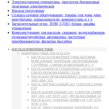
Электростанции генераторы, двигатели бензиновые
дизельные электрические
Насосы погружные
Сельхоз садовое оборудование, товары для дома дачи,
инкубаторы, опрыскиватели, компрессоры и т д
Заградительные огни, ЗОМ, СДЗО, блоки, шкафы
управления
Комплектующие для насосов, скважин, водоснабжения,
гидроаккумуляторы, автоматика, частотные
преобразователи, фильтры бассейна
НАСОСЫ ПОВЕРХНОСТНЫЕ
ПОВЕРХНОСТНЫЕ НАСОСЫ LEO
НАСОСЫ LEO ПОВЕРХНОСТНЫЕ БЫТОВЫЕ,
КОНСОЛЬНЫЕ, ВИХРЕВЫЕ, ЦЕНТРОБЕЖНЫЕ,
СТРУЙНЫЕ, САМОВСАСЫВАЮЩИЕ И Т. Д.
НАСОСЫ МНОГОСТУПЕНЧАТЫЕ LEO ECH, EMH,
EDH ИЗ НЕРЖАВЕЮЩЕЙ СТАЛИ
НАСОСЫ ИЗ НЕРЖАВЕЮЩЕЙ СТАЛИ СЕРИИ LEO
AMS, ABK, XZS
НАСОС ВЕРТИКАЛЬНЫЙ LEO, VODOTOK СЕРИИ
EVP
НАСОСЫ КОНСОЛЬНЫЕ LEO, VODOTOK СЕРИИ
XST, LEN, LEP, XSTP, LEZ, ДВУХКАНАЛЬНЫЕ GS
НАСОСЫ LEO, VODOTOK СЕРИИ LVR, LVS, WTS,
WTR, LVSG
НАСОС ЦИРКУЛЯЦИОННЫЙ ЛИНЕЙНЫЙ LEO,