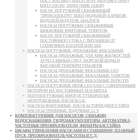
ПОСТ МАГНИТ), БЦПЭ-ГВ-ЧУ (ВЕРТИК-ГОРИЗ),
БЦПЭ-100-НЗ, 4NNM (НИЖ ЗАБОР)
НАСОС ПОГРУЖНОЙ СКВАЖИННЫЙ
"ПРОМЭЛЕКТРО" БЦПЭ (ВОДОЛЕЙ) ХАРЬКОВ,
ВОДОЛЕЙ-ВОДОТОК АНАЛОГИ
НАСОСЫ ПОГРУЖНЫЕ СКВАЖИННЫЕ
ШНЕКОВЫЕ ВИНТОВЫЕ VODOTOK
НАСОС ПОГРУЖНОЙ СКВАЖИННЫЙ
ПОСТОЯННОГО ТОКА С ПИТАНИЕМ ОТ
СОЛНЕЧНЫХ БАТАРЕЙ ИЛИ АКБ
НАСОСЫ ПОГРУЖНЫЕ ДРЕНАЖНЫЕ ФЕКАЛЬНЫЕ
НАСОСЫ ДРЕНАЖНЫЕ ДЛЯ ХИМ ЖИДКОСТЕЙ,
АГРЕССИВНЫХ СРЕД, МОРСКОЙ ВОДЫ И
ВЫСОКОЙ ТЕМПЕРАТУРЫ НЕРЖ
НАСОСЫ ДРЕНАЖНЫЕ ФЕКАЛЬНЫЕ LEO
НАСОСЫ ДРЕНАЖНЫЕ ФЕКАЛЬНЫЕ VODOTOK
НАСОСЫ ДРЕНАЖНЫЕ ФЕКАЛЬНЫЕ DONGYIN
НАСОСЫ ПОГРУЖНЫЕ НЕРЖ LEO SAM С СИНХРОННЫМ
МОТОРОМ НА ПОСТОЯННЫХ МАГНИТАХ
ПОЛУПОГРУЖНЫЕ МНОГОСТУПЕНЧАТЫЕ
ЦЕНТРОБЕЖНЫЕ НАСОСЫ LIC
НАСОСЫ ФОНТАННЫЕ, НАСОСЫ ТОРПЕДНОГО ТИПА
НАСОСЫ ТРЮМНЫЕ ЛОДОЧНЫЕ 12 V
КОМПЛЕКТУЮЩИЕ ДЛЯ НАСОСОВ, СКВАЖИН,
ВОДОСНАБЖЕНИЯ, ГИДРОАККУМУЛЯТОРЫ, АВТОМАТИКА,
ЧАСТОТНЫЕ ПРЕОБРАЗОВАТЕЛИ, ФИЛЬТРЫ БАССЕЙНА
ШКАФЫ УПРАВЛЕНИЯ НАСОСАМИ И СТАНЦИЯМИ, ПЛАВНЫЙ
ПУСК, ПРЕОБРАЗОВАТЕЛЬ ЧАСТОТЫ И Т. Д.