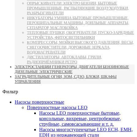
ОПРЫСКИВАТЕЛИ ЭЛЕКТРО БЕНЗИН, БЫТОВЫЕ
ПРОМЫШЛЕННЫЕ, РАСПЫЛЯЮЩИЕ ВОЗДУХОДУВКИ,
РАЗБРЫЗГИВАТЕЛИ
ИНКУБАТОРЫ УМНИЦА БЫТОВЫЕ ПРОМЫШЛЕННЫЕ,
ПЕРОЩИПАЛЬНЫЕ МАШИНЫ, ДОИЛЬНЫЕ АППАРАТЫ,
СЕПАРАТОР, МАСЛОБОЙКА
ТЕПЛОВЫЕ ПУШКИ, ОБОГРЕВАТЕЛИ, ПУСКО-ЗАРЯДНЫЕ
УСТРОЙСТВА, ФИТОСВЕТИЛЬНИКИ
КОМПРЕССОРЫ, МОЙКИ ВЫСОКОГО ДАВЛЕНИЯ, ВЕСЫ,
СНЕГООЧИСТИТЕЛИ, ДОРОЖНЫЕ ЗЕРКАЛА,
ВОДОНАГРЕВАТЕЛИ
ДИСТИЛЛЯТОРЫ, АВТОКЛАВЫ, ГРИЛИ,
РАДИОПРИЁМНИКИ РЕТРО
ЭЛЕКТРОСТАНЦИИ ГЕНЕРАТОРЫ, ДВИГАТЕЛИ БЕНЗИНОВЫЕ
ДИЗЕЛЬНЫЕ ЭЛЕКТРИЧЕСКИЕ
ЗАГРАДИТЕЛЬНЫЕ ОГНИ, ЗОМ, СДЗО, БЛОКИ, ШКАФЫ
УПРАВЛЕНИЯ
Фильтр
Насосы поверхностные
Поверхностные насосы LEO
Насосы LEO поверхностные бытовые,
консольные, вихревые, центробежные,
струйные, самовсасывающие и т. д.
Насосы многоступенчатые LEO ECH, EMH,
EDH из нержавеющей стали