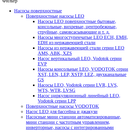
Фильтр
Насосы поверхностные
Поверхностные насосы LEO
Насосы LEO поверхностные бытовые,
консольные, вихревые, центробежные,
струйные, самовсасывающие и т. д.
Насосы многоступенчатые LEO ECH, EMH,
EDH из нержавеющей стали
Насосы из нержавеющей стали серии LEO
AMS, ABK, XZS
Насос вертикальный LEO, Vodotok серии
EVP
Насосы консольные LEO, VODOTOK серии
XST, LEN, LEP, XSTP, LEZ, двухканальные
GS
Насосы LEO, Vodotok серии LVR, LVS,
WTS, WTR, LVSG
Насос циркуляционный линейный LEO,
Vodotok серии LPP
Поверхностные насосы VODOTOK
Насос LEO для бассейна и джакузи
Насосные мини станции автоматизированные,
мини станции с частотным управлением,
инверторные, насосы с интегрированными