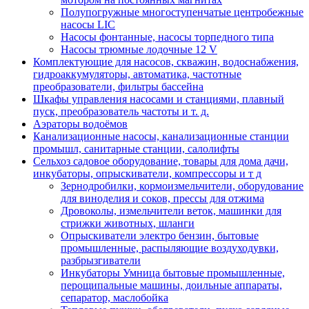
Полупогружные многоступенчатые центробежные
насосы LIC
Насосы фонтанные, насосы торпедного типа
Насосы трюмные лодочные 12 V
Комплектующие для насосов, скважин, водоснабжения,
гидроаккумуляторы, автоматика, частотные
преобразователи, фильтры бассейна
Шкафы управления насосами и станциями, плавный
пуск, преобразователь частоты и т. д.
Аэраторы водоёмов
Канализационные насосы, канализационные станции
промышл, санитарные станции, салолифты
Сельхоз садовое оборудование, товары для дома дачи,
инкубаторы, опрыскиватели, компрессоры и т д
Зернодробилки, кормоизмельчители, оборудование
для виноделия и соков, прессы для отжима
Дровоколы, измельчители веток, машинки для
стрижки животных, шланги
Опрыскиватели электро бензин, бытовые
промышленные, распыляющие воздуходувки,
разбрызгиватели
Инкубаторы Умница бытовые промышленные,
перощипальные машины, доильные аппараты,
сепаратор, маслобойка