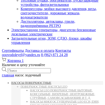
Тепловые пушки, обогреватели, пуско-зарядные
устройства, фитосветильники
Компрессоры, мойки высокого давления, весы,
снегоочистители, дорожные зеркала,
водонагреватели
Дистилляторы, автоклавы, грили,
радиоприёмники РЕТРО
Электростанции генераторы, двигатели бензиновые
дизельные электрические
Заградительные огни, ЗОМ, СДЗО, блоки, шкафы
управления
Сертификаты
Доставка и оплата
Контакты
ooovodoleyrf@yandex.ru
8 (962) 871 24 28
Корзина
1
Наличие и цену уточняйте
Поиск
товаров
главная
насос лодочный
НАСОСЫ ПОВЕРХНОСТНЫЕ
ПОВЕРХНОСТНЫЕ НАСОСЫ LEO
НАСОСЫ LEO ПОВЕРХНОСТНЫЕ БЫТОВЫЕ,
КОНСОЛЬНЫЕ, ВИХРЕВЫЕ, ЦЕНТРОБЕЖНЫЕ,
СТРУЙНЫЕ, САМОВСАСЫВАЮЩИЕ И Т. Д.
НАСОСЫ МНОГОСТУПЕНЧАТЫЕ LEO ECH, EMH,