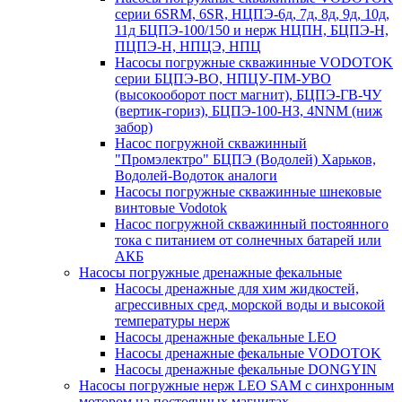
серии 6SRM, 6SR, НЦПЭ-6д, 7д, 8д, 9д, 10д,
11д БЦПЭ-100/150 и нерж НЦПН, БЦПЭ-Н,
ПЦПЭ-Н, НПЦЭ, НПЦ
Насосы погружные скважинные VODOTOK
серии БЦПЭ-ВО, НПЦУ-ПМ-УВО
(высокооборот пост магнит), БЦПЭ-ГВ-ЧУ
(вертик-гориз), БЦПЭ-100-НЗ, 4NNM (ниж
забор)
Насос погружной скважинный
"Промэлектро" БЦПЭ (Водолей) Харьков,
Водолей-Водоток аналоги
Насосы погружные скважинные шнековые
винтовые Vodotok
Насос погружной скважинный постоянного
тока с питанием от солнечных батарей или
АКБ
Насосы погружные дренажные фекальные
Насосы дренажные для хим жидкостей,
агрессивных сред, морской воды и высокой
температуры нерж
Насосы дренажные фекальные LEO
Насосы дренажные фекальные VODOTOK
Насосы дренажные фекальные DONGYIN
Насосы погружные нерж LEO SAM с синхронным
мотором на постоянных магнитах