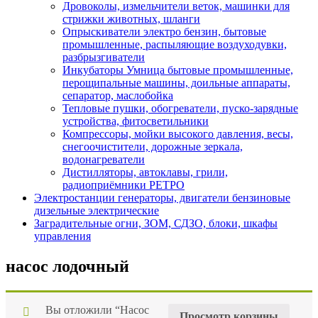
Дровоколы, измельчители веток, машинки для
стрижки животных, шланги
Опрыскиватели электро бензин, бытовые
промышленные, распыляющие воздуходувки,
разбрызгиватели
Инкубаторы Умница бытовые промышленные,
перощипальные машины, доильные аппараты,
сепаратор, маслобойка
Тепловые пушки, обогреватели, пуско-зарядные
устройства, фитосветильники
Компрессоры, мойки высокого давления, весы,
снегоочистители, дорожные зеркала,
водонагреватели
Дистилляторы, автоклавы, грили,
радиоприёмники РЕТРО
Электростанции генераторы, двигатели бензиновые
дизельные электрические
Заградительные огни, ЗОМ, СДЗО, блоки, шкафы
управления
насос лодочный
Вы отложили “Насос
Просмотр корзины