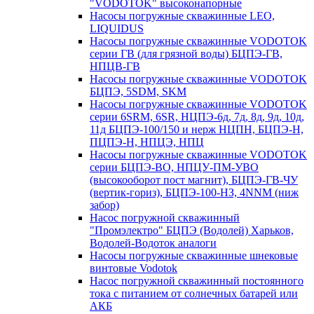
"VODOTOK" высоконапорные
Насосы погружные скважинные LEO,
LIQUIDUS
Насосы погружные скважинные VODOTOK
серии ГВ (для грязной воды) БЦПЭ-ГВ,
НПЦВ-ГВ
Насосы погружные скважинные VODOTOK
БЦПЭ, 5SDM, SKM
Насосы погружные скважинные VODOTOK
серии 6SRM, 6SR, НЦПЭ-6д, 7д, 8д, 9д, 10д,
11д БЦПЭ-100/150 и нерж НЦПН, БЦПЭ-Н,
ПЦПЭ-Н, НПЦЭ, НПЦ
Насосы погружные скважинные VODOTOK
серии БЦПЭ-ВО, НПЦУ-ПМ-УВО
(высокооборот пост магнит), БЦПЭ-ГВ-ЧУ
(вертик-гориз), БЦПЭ-100-НЗ, 4NNM (ниж
забор)
Насос погружной скважинный
"Промэлектро" БЦПЭ (Водолей) Харьков,
Водолей-Водоток аналоги
Насосы погружные скважинные шнековые
винтовые Vodotok
Насос погружной скважинный постоянного
тока с питанием от солнечных батарей или
АКБ