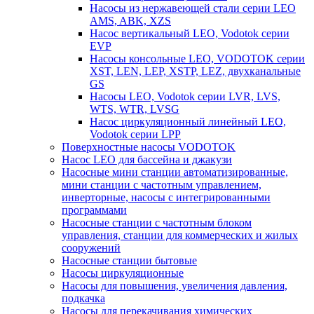
Насосы из нержавеющей стали серии LEO
AMS, ABK, XZS
Насос вертикальный LEO, Vodotok серии
EVP
Насосы консольные LEO, VODOTOK серии
XST, LEN, LEP, XSTP, LEZ, двухканальные
GS
Насосы LEO, Vodotok серии LVR, LVS,
WTS, WTR, LVSG
Насос циркуляционный линейный LEO,
Vodotok серии LPP
Поверхностные насосы VODOTOK
Насос LEO для бассейна и джакузи
Насосные мини станции автоматизированные,
мини станции с частотным управлением,
инверторные, насосы с интегрированными
программами
Насосные станции с частотным блоком
управления, станции для коммерческих и жилых
сооружений
Насосные станции бытовые
Насосы циркуляционные
Насосы для повышения, увеличения давления,
подкачка
Насосы для перекачивания химических