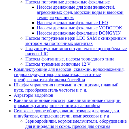
Насосы погружные дренажные фекальные
Насосы дренажные для хим жидкостей,
агрессивных сред, морской воды и высокой
температуры нерж
Насосы дренажные фекальные LEO
Насосы дренажные фекальные VODOTOK
Насосы дренажные фекальные DONGYIN
Насосы погружные нерж LEO SAM с синхронным
мотором на постоянных магнитах
Полупогружные многоступенчатые центробежные
насосы LIC
Насосы фонтанные, насосы торпедного типа
Насосы трюмные лодочные 12 V
Комплектующие для насосов, скважин, водоснабжения,
гидроаккумуляторы, автоматика, частотные
преобразователи, фильтры бассейна
Шкафы управления насосами и станциями, плавный
пуск, преобразователь частоты и т. д.
Аэраторы водоёмов
Канализационные насосы, канализационные станции
промышл, санитарные станции, салолифты
Сельхоз садовое оборудование, товары для дома дачи,
инкубаторы, опрыскиватели, компрессоры и т д
Зернодробилки, кормоизмельчители, оборудование
для виноделия и соков, прессы для отжима