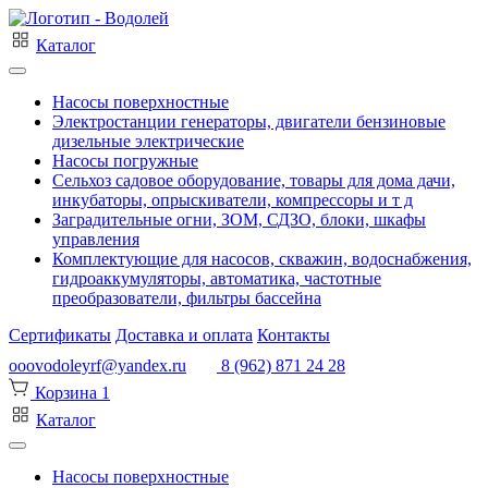
Каталог
Насосы поверхностные
Электростанции генераторы, двигатели бензиновые
дизельные электрические
Насосы погружные
Сельхоз садовое оборудование, товары для дома дачи,
инкубаторы, опрыскиватели, компрессоры и т д
Заградительные огни, ЗОМ, СДЗО, блоки, шкафы
управления
Комплектующие для насосов, скважин, водоснабжения,
гидроаккумуляторы, автоматика, частотные
преобразователи, фильтры бассейна
Сертификаты
Доставка и оплата
Контакты
ooovodoleyrf@yandex.ru
8 (962) 871 24 28
Корзина
1
Каталог
Насосы поверхностные