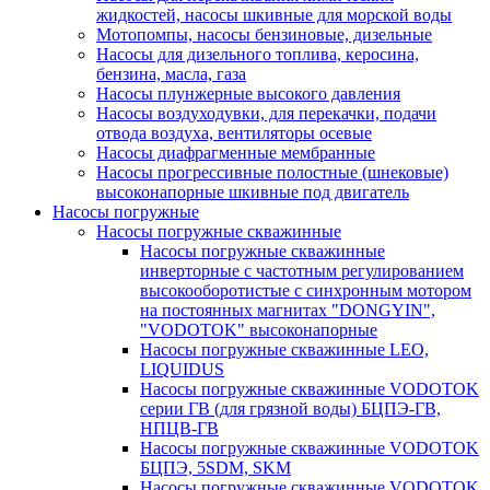
жидкостей, насосы шкивные для морской воды
Мотопомпы, насосы бензиновые, дизельные
Насосы для дизельного топлива, керосина,
бензина, масла, газа
Насосы плунжерные высокого давления
Насосы воздуходувки, для перекачки, подачи
отвода воздуха, вентиляторы осевые
Насосы диафрагменные мембранные
Насосы прогрессивные полостные (шнековые)
высоконапорные шкивные под двигатель
Насосы погружные
Насосы погружные скважинные
Насосы погружные скважинные
инверторные с частотным регулированием
высокооборотистые с синхронным мотором
на постоянных магнитах "DONGYIN",
"VODOTOK" высоконапорные
Насосы погружные скважинные LEO,
LIQUIDUS
Насосы погружные скважинные VODOTOK
серии ГВ (для грязной воды) БЦПЭ-ГВ,
НПЦВ-ГВ
Насосы погружные скважинные VODOTOK
БЦПЭ, 5SDM, SKM
Насосы погружные скважинные VODOTOK