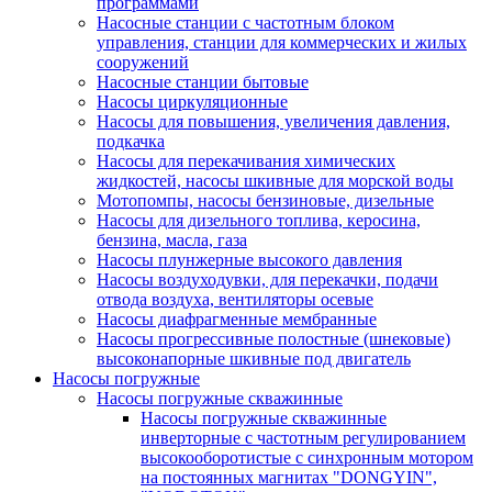
программами
Насосные станции с частотным блоком
управления, станции для коммерческих и жилых
сооружений
Насосные станции бытовые
Насосы циркуляционные
Насосы для повышения, увеличения давления,
подкачка
Насосы для перекачивания химических
жидкостей, насосы шкивные для морской воды
Мотопомпы, насосы бензиновые, дизельные
Насосы для дизельного топлива, керосина,
бензина, масла, газа
Насосы плунжерные высокого давления
Насосы воздуходувки, для перекачки, подачи
отвода воздуха, вентиляторы осевые
Насосы диафрагменные мембранные
Насосы прогрессивные полостные (шнековые)
высоконапорные шкивные под двигатель
Насосы погружные
Насосы погружные скважинные
Насосы погружные скважинные
инверторные с частотным регулированием
высокооборотистые с синхронным мотором
на постоянных магнитах "DONGYIN",