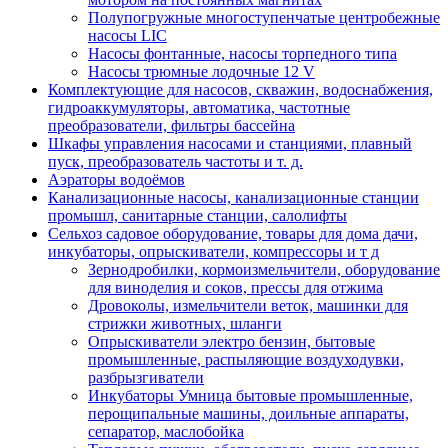
Полупогружные многоступенчатые центробежные
насосы LIC
Насосы фонтанные, насосы торпедного типа
Насосы трюмные лодочные 12 V
Комплектующие для насосов, скважин, водоснабжения,
гидроаккумуляторы, автоматика, частотные
преобразователи, фильтры бассейна
Шкафы управления насосами и станциями, плавный
пуск, преобразователь частоты и т. д.
Аэраторы водоёмов
Канализационные насосы, канализационные станции
промышл, санитарные станции, салолифты
Сельхоз садовое оборудование, товары для дома дачи,
инкубаторы, опрыскиватели, компрессоры и т д
Зернодробилки, кормоизмельчители, оборудование
для виноделия и соков, прессы для отжима
Дровоколы, измельчители веток, машинки для
стрижки животных, шланги
Опрыскиватели электро бензин, бытовые
промышленные, распыляющие воздуходувки,
разбрызгиватели
Инкубаторы Умница бытовые промышленные,
перощипальные машины, доильные аппараты,
сепаратор, маслобойка