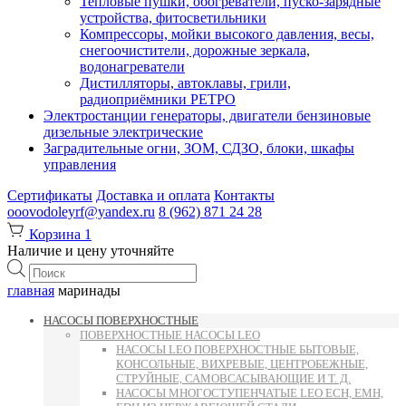
Тепловые пушки, обогреватели, пуско-зарядные
устройства, фитосветильники
Компрессоры, мойки высокого давления, весы,
снегоочистители, дорожные зеркала,
водонагреватели
Дистилляторы, автоклавы, грили,
радиоприёмники РЕТРО
Электростанции генераторы, двигатели бензиновые
дизельные электрические
Заградительные огни, ЗОМ, СДЗО, блоки, шкафы
управления
Сертификаты
Доставка и оплата
Контакты
ooovodoleyrf@yandex.ru
8 (962) 871 24 28
Корзина
1
Наличие и цену уточняйте
Поиск
товаров
главная
маринады
НАСОСЫ ПОВЕРХНОСТНЫЕ
ПОВЕРХНОСТНЫЕ НАСОСЫ LEO
НАСОСЫ LEO ПОВЕРХНОСТНЫЕ БЫТОВЫЕ,
КОНСОЛЬНЫЕ, ВИХРЕВЫЕ, ЦЕНТРОБЕЖНЫЕ,
СТРУЙНЫЕ, САМОВСАСЫВАЮЩИЕ И Т. Д.
НАСОСЫ МНОГОСТУПЕНЧАТЫЕ LEO ECH, EMH,