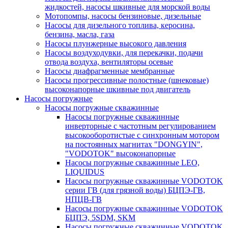
жидкостей, насосы шкивные для морской воды
Мотопомпы, насосы бензиновые, дизельные
Насосы для дизельного топлива, керосина,
бензина, масла, газа
Насосы плунжерные высокого давления
Насосы воздуходувки, для перекачки, подачи
отвода воздуха, вентиляторы осевые
Насосы диафрагменные мембранные
Насосы прогрессивные полостные (шнековые)
высоконапорные шкивные под двигатель
Насосы погружные
Насосы погружные скважинные
Насосы погружные скважинные
инверторные с частотным регулированием
высокооборотистые с синхронным мотором
на постоянных магнитах "DONGYIN",
"VODOTOK" высоконапорные
Насосы погружные скважинные LEO,
LIQUIDUS
Насосы погружные скважинные VODOTOK
серии ГВ (для грязной воды) БЦПЭ-ГВ,
НПЦВ-ГВ
Насосы погружные скважинные VODOTOK
БЦПЭ, 5SDM, SKM
Насосы погружные скважинные VODOTOK