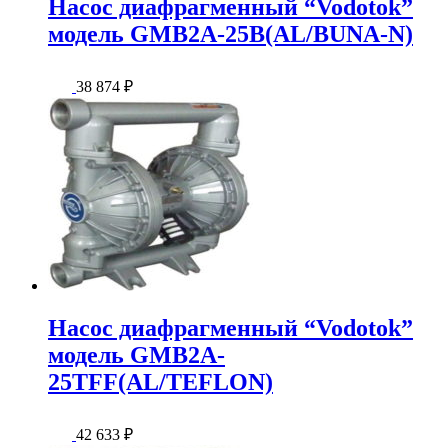
Насос диафрагменный “Vodotok”
модель GMB2A-25B(AL/BUNA-N)
38 874
₽
Насос диафрагменный “Vodotok”
модель GMB2A-
25TFF(AL/TEFLON)
42 633
₽