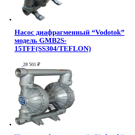
Насос диафрагменный “Vodotok”
модель GMB2S-
15TFF(SS304/TEFLON)
28 501
₽