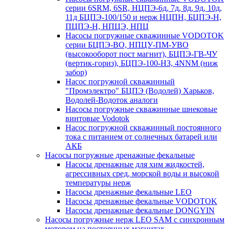
серии 6SRM, 6SR, НЦПЭ-6д, 7д, 8д, 9д, 10д,
11д БЦПЭ-100/150 и нерж НЦПН, БЦПЭ-Н,
ПЦПЭ-Н, НПЦЭ, НПЦ
Насосы погружные скважинные VODOTOK
серии БЦПЭ-ВО, НПЦУ-ПМ-УВО
(высокооборот пост магнит), БЦПЭ-ГВ-ЧУ
(вертик-гориз), БЦПЭ-100-НЗ, 4NNM (ниж
забор)
Насос погружной скважинный
"Промэлектро" БЦПЭ (Водолей) Харьков,
Водолей-Водоток аналоги
Насосы погружные скважинные шнековые
винтовые Vodotok
Насос погружной скважинный постоянного
тока с питанием от солнечных батарей или
АКБ
Насосы погружные дренажные фекальные
Насосы дренажные для хим жидкостей,
агрессивных сред, морской воды и высокой
температуры нерж
Насосы дренажные фекальные LEO
Насосы дренажные фекальные VODOTOK
Насосы дренажные фекальные DONGYIN
Насосы погружные нерж LEO SAM с синхронным
мотором на постоянных магнитах