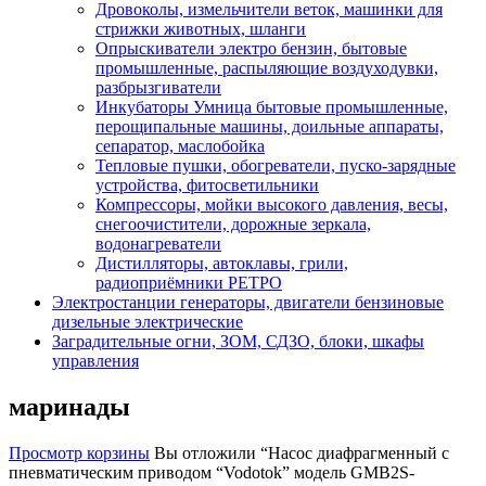
Дровоколы, измельчители веток, машинки для
стрижки животных, шланги
Опрыскиватели электро бензин, бытовые
промышленные, распыляющие воздуходувки,
разбрызгиватели
Инкубаторы Умница бытовые промышленные,
перощипальные машины, доильные аппараты,
сепаратор, маслобойка
Тепловые пушки, обогреватели, пуско-зарядные
устройства, фитосветильники
Компрессоры, мойки высокого давления, весы,
снегоочистители, дорожные зеркала,
водонагреватели
Дистилляторы, автоклавы, грили,
радиоприёмники РЕТРО
Электростанции генераторы, двигатели бензиновые
дизельные электрические
Заградительные огни, ЗОМ, СДЗО, блоки, шкафы
управления
маринады
Просмотр корзины
Вы отложили “Насос диафрагменный с
пневматическим приводом “Vodotok” модель GMB2S-