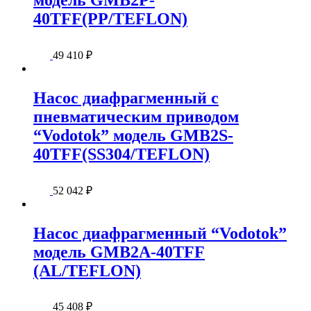
40TFF(PP/TEFLON)
49 410
₽
Насос диафрагменный с
пневматическим приводом
“Vodotok” модель GMB2S-
40TFF(SS304/TEFLON)
52 042
₽
Насос диафрагменный “Vodotok”
модель GMB2A-40TFF
(AL/TEFLON)
45 408
₽