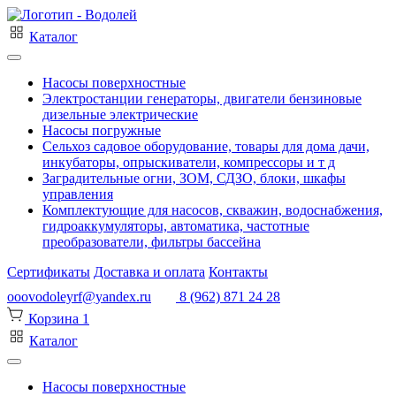
Каталог
Насосы поверхностные
Электростанции генераторы, двигатели бензиновые
дизельные электрические
Насосы погружные
Сельхоз садовое оборудование, товары для дома дачи,
инкубаторы, опрыскиватели, компрессоры и т д
Заградительные огни, ЗОМ, СДЗО, блоки, шкафы
управления
Комплектующие для насосов, скважин, водоснабжения,
гидроаккумуляторы, автоматика, частотные
преобразователи, фильтры бассейна
Сертификаты
Доставка и оплата
Контакты
ooovodoleyrf@yandex.ru
8 (962) 871 24 28
Корзина
1
Каталог
Насосы поверхностные