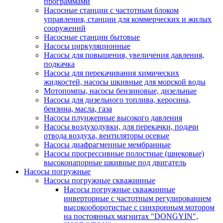
программами
Насосные станции с частотным блоком
управления, станции для коммерческих и жилых
сооружений
Насосные станции бытовые
Насосы циркуляционные
Насосы для повышения, увеличения давления,
подкачка
Насосы для перекачивания химических
жидкостей, насосы шкивные для морской воды
Мотопомпы, насосы бензиновые, дизельные
Насосы для дизельного топлива, керосина,
бензина, масла, газа
Насосы плунжерные высокого давления
Насосы воздуходувки, для перекачки, подачи
отвода воздуха, вентиляторы осевые
Насосы диафрагменные мембранные
Насосы прогрессивные полостные (шнековые)
высоконапорные шкивные под двигатель
Насосы погружные
Насосы погружные скважинные
Насосы погружные скважинные
инверторные с частотным регулированием
высокооборотистые с синхронным мотором
на постоянных магнитах "DONGYIN",