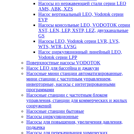
Насосы из нержавеющей стали серии LEO
AMS, ABK, XZS
Насос вертикальный LEO, Vodotok серии
EVP
Насосы консольные LEO, VODOTOK серии
XST, LEN, LEP, XSTP, LEZ, двухканальные
GS
Насосы LEO, Vodotok серии LVR, LVS,
WTS, WTR, LVSG
Насос циркуляционный линейный LEO,
Vodotok серии LPP
Поверхностные насосы VODOTOK
Насос LEO для бассейна и джакузи
Насосные мини станции автоматизированные,
мини станции с частотным управлением,
инверторные, насосы с интегрированными
программами
Насосные станции с частотным блоком
управления, станции для коммерческих и жилых
сооружений
Насосные станции бытовые
Насосы циркуляционные
Насосы для повышения, увеличения давления,
подкачка
Насосы для перекачивания химических