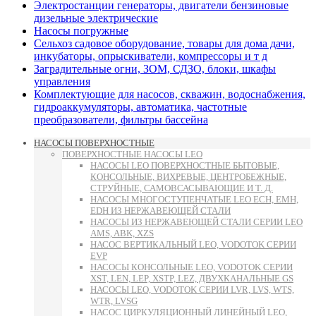
Электростанции генераторы, двигатели бензиновые
дизельные электрические
Насосы погружные
Сельхоз садовое оборудование, товары для дома дачи,
инкубаторы, опрыскиватели, компрессоры и т д
Заградительные огни, ЗОМ, СДЗО, блоки, шкафы
управления
Комплектующие для насосов, скважин, водоснабжения,
гидроаккумуляторы, автоматика, частотные
преобразователи, фильтры бассейна
НАСОСЫ ПОВЕРХНОСТНЫЕ
ПОВЕРХНОСТНЫЕ НАСОСЫ LEO
НАСОСЫ LEO ПОВЕРХНОСТНЫЕ БЫТОВЫЕ,
КОНСОЛЬНЫЕ, ВИХРЕВЫЕ, ЦЕНТРОБЕЖНЫЕ,
СТРУЙНЫЕ, САМОВСАСЫВАЮЩИЕ И Т. Д.
НАСОСЫ МНОГОСТУПЕНЧАТЫЕ LEO ECH, EMH,
EDH ИЗ НЕРЖАВЕЮЩЕЙ СТАЛИ
НАСОСЫ ИЗ НЕРЖАВЕЮЩЕЙ СТАЛИ СЕРИИ LEO
AMS, ABK, XZS
НАСОС ВЕРТИКАЛЬНЫЙ LEO, VODOTOK СЕРИИ
EVP
НАСОСЫ КОНСОЛЬНЫЕ LEO, VODOTOK СЕРИИ
XST, LEN, LEP, XSTP, LEZ, ДВУХКАНАЛЬНЫЕ GS
НАСОСЫ LEO, VODOTOK СЕРИИ LVR, LVS, WTS,
WTR, LVSG
НАСОС ЦИРКУЛЯЦИОННЫЙ ЛИНЕЙНЫЙ LEO,