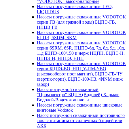
"VODOTOK" высоконапорные
Насосы погружные скважинные LEO,
LIQUIDUS
Насосы погружные скважинные VODOTOK
серии ГВ (для грязной воды) БЦПЭ-ГВ,
НПЦВ-ГВ
Насосы погружные скважинные VODOTOK
БЦПЭ, 5SDM, SKM
Насосы погружные скважинные VODOTOK
серии 6SRM, 6SR, НЦПЭ-6д, 7д, 8д, 9д, 10д,
11д БЦПЭ-100/150 и нерж НЦПН, БЦПЭ-Н,
ПЦПЭ-Н, НПЦЭ, НПЦ
Насосы погружные скважинные VODOTOK
серии БЦПЭ-ВО, НПЦУ-ПМ-УВО
(высокооборот пост магнит), БЦПЭ-ГВ-ЧУ
(вертик-гориз), БЦПЭ-100-НЗ, 4NNM (ниж
забор)
Насос погружной скважинный
"Промэлектро" БЦПЭ (Водолей) Харьков,
Водолей-Водоток аналоги
Насосы погружные скважинные шнековые
винтовые Vodotok
Насос погружной скважинный постоянного
тока с питанием от солнечных батарей или
АКБ