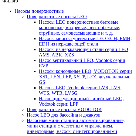
Фильтр
Насосы поверхностные
Поверхностные насосы LEO
Насосы LEO поверхностные бытовые,
консольные, вихревые, центробежные,
струйные, самовсасывающие и т. д.
Насосы многоступенчатые LEO ECH, EMH,
EDH из нержавеющей стали
Насосы из нержавеющей стали серии LEO
AMS, ABK, XZS
Насос вертикальный LEO, Vodotok серии
EVP
Насосы консольные LEO, VODOTOK серии
XST, LEN, LEP, XSTP, LEZ, двухканальные
GS
Насосы LEO, Vodotok серии LVR, LVS,
WTS, WTR, LVSG
Насос циркуляционный линейный LEO,
Vodotok серии LPP
Поверхностные насосы VODOTOK
Насос LEO для бассейна и джакузи
Насосные мини станции автоматизированные,
мини станции с частотным управлением,
инверторные, насосы с интегрированными