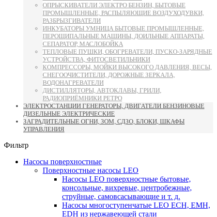
ОПРЫСКИВАТЕЛИ ЭЛЕКТРО БЕНЗИН, БЫТОВЫЕ
ПРОМЫШЛЕННЫЕ, РАСПЫЛЯЮЩИЕ ВОЗДУХОДУВКИ,
РАЗБРЫЗГИВАТЕЛИ
ИНКУБАТОРЫ УМНИЦА БЫТОВЫЕ ПРОМЫШЛЕННЫЕ,
ПЕРОЩИПАЛЬНЫЕ МАШИНЫ, ДОИЛЬНЫЕ АППАРАТЫ,
СЕПАРАТОР, МАСЛОБОЙКА
ТЕПЛОВЫЕ ПУШКИ, ОБОГРЕВАТЕЛИ, ПУСКО-ЗАРЯДНЫЕ
УСТРОЙСТВА, ФИТОСВЕТИЛЬНИКИ
КОМПРЕССОРЫ, МОЙКИ ВЫСОКОГО ДАВЛЕНИЯ, ВЕСЫ,
СНЕГООЧИСТИТЕЛИ, ДОРОЖНЫЕ ЗЕРКАЛА,
ВОДОНАГРЕВАТЕЛИ
ДИСТИЛЛЯТОРЫ, АВТОКЛАВЫ, ГРИЛИ,
РАДИОПРИЁМНИКИ РЕТРО
ЭЛЕКТРОСТАНЦИИ ГЕНЕРАТОРЫ, ДВИГАТЕЛИ БЕНЗИНОВЫЕ
ДИЗЕЛЬНЫЕ ЭЛЕКТРИЧЕСКИЕ
ЗАГРАДИТЕЛЬНЫЕ ОГНИ, ЗОМ, СДЗО, БЛОКИ, ШКАФЫ
УПРАВЛЕНИЯ
Фильтр
Насосы поверхностные
Поверхностные насосы LEO
Насосы LEO поверхностные бытовые,
консольные, вихревые, центробежные,
струйные, самовсасывающие и т. д.
Насосы многоступенчатые LEO ECH, EMH,
EDH из нержавеющей стали