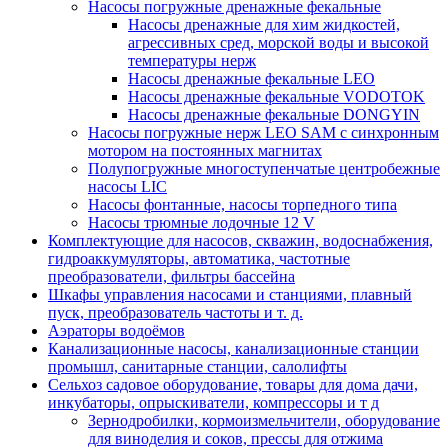
Насосы погружные дренажные фекальные
Насосы дренажные для хим жидкостей,
агрессивных сред, морской воды и высокой
температуры нерж
Насосы дренажные фекальные LEO
Насосы дренажные фекальные VODOTOK
Насосы дренажные фекальные DONGYIN
Насосы погружные нерж LEO SAM с синхронным
мотором на постоянных магнитах
Полупогружные многоступенчатые центробежные
насосы LIC
Насосы фонтанные, насосы торпедного типа
Насосы трюмные лодочные 12 V
Комплектующие для насосов, скважин, водоснабжения,
гидроаккумуляторы, автоматика, частотные
преобразователи, фильтры бассейна
Шкафы управления насосами и станциями, плавный
пуск, преобразователь частоты и т. д.
Аэраторы водоёмов
Канализационные насосы, канализационные станции
промышл, санитарные станции, салолифты
Сельхоз садовое оборудование, товары для дома дачи,
инкубаторы, опрыскиватели, компрессоры и т д
Зернодробилки, кормоизмельчители, оборудование
для виноделия и соков, прессы для отжима