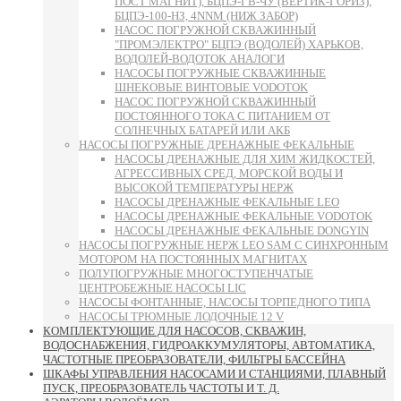
ПОСТ МАГНИТ), БЦПЭ-ГВ-ЧУ (ВЕРТИК-ГОРИЗ),
БЦПЭ-100-НЗ, 4NNM (НИЖ ЗАБОР)
НАСОС ПОГРУЖНОЙ СКВАЖИННЫЙ
"ПРОМЭЛЕКТРО" БЦПЭ (ВОДОЛЕЙ) ХАРЬКОВ,
ВОДОЛЕЙ-ВОДОТОК АНАЛОГИ
НАСОСЫ ПОГРУЖНЫЕ СКВАЖИННЫЕ
ШНЕКОВЫЕ ВИНТОВЫЕ VODOTOK
НАСОС ПОГРУЖНОЙ СКВАЖИННЫЙ
ПОСТОЯННОГО ТОКА С ПИТАНИЕМ ОТ
СОЛНЕЧНЫХ БАТАРЕЙ ИЛИ АКБ
НАСОСЫ ПОГРУЖНЫЕ ДРЕНАЖНЫЕ ФЕКАЛЬНЫЕ
НАСОСЫ ДРЕНАЖНЫЕ ДЛЯ ХИМ ЖИДКОСТЕЙ,
АГРЕССИВНЫХ СРЕД, МОРСКОЙ ВОДЫ И
ВЫСОКОЙ ТЕМПЕРАТУРЫ НЕРЖ
НАСОСЫ ДРЕНАЖНЫЕ ФЕКАЛЬНЫЕ LEO
НАСОСЫ ДРЕНАЖНЫЕ ФЕКАЛЬНЫЕ VODOTOK
НАСОСЫ ДРЕНАЖНЫЕ ФЕКАЛЬНЫЕ DONGYIN
НАСОСЫ ПОГРУЖНЫЕ НЕРЖ LEO SAM С СИНХРОННЫМ
МОТОРОМ НА ПОСТОЯННЫХ МАГНИТАХ
ПОЛУПОГРУЖНЫЕ МНОГОСТУПЕНЧАТЫЕ
ЦЕНТРОБЕЖНЫЕ НАСОСЫ LIC
НАСОСЫ ФОНТАННЫЕ, НАСОСЫ ТОРПЕДНОГО ТИПА
НАСОСЫ ТРЮМНЫЕ ЛОДОЧНЫЕ 12 V
КОМПЛЕКТУЮЩИЕ ДЛЯ НАСОСОВ, СКВАЖИН,
ВОДОСНАБЖЕНИЯ, ГИДРОАККУМУЛЯТОРЫ, АВТОМАТИКА,
ЧАСТОТНЫЕ ПРЕОБРАЗОВАТЕЛИ, ФИЛЬТРЫ БАССЕЙНА
ШКАФЫ УПРАВЛЕНИЯ НАСОСАМИ И СТАНЦИЯМИ, ПЛАВНЫЙ
ПУСК, ПРЕОБРАЗОВАТЕЛЬ ЧАСТОТЫ И Т. Д.