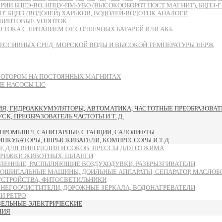
БЦПЭ-ВО, НПЦУ-ПМ-УВО (ВЫСОКООБОРОТ ПОСТ МАГНИТ), БЦПЭ-ГВ-ЧУ
 БЦПЭ (ВОДОЛЕЙ) ХАРЬКОВ, ВОДОЛЕЙ-ВОДОТОК АНАЛОГИ
ВИНТОВЫЕ VODOTOK
ТОКА С ПИТАНИЕМ ОТ СОЛНЕЧНЫХ БАТАРЕЙ ИЛИ АКБ
ЕССИВНЫХ СРЕД, МОРСКОЙ ВОДЫ И ВЫСОКОЙ ТЕМПЕРАТУРЫ НЕРЖ
МОТОРОМ НА ПОСТОЯННЫХ МАГНИТАХ
 НАСОСЫ LIC
, ГИДРОАККУМУЛЯТОРЫ, АВТОМАТИКА, ЧАСТОТНЫЕ ПРЕОБРАЗОВАТЕ
, ПРЕОБРАЗОВАТЕЛЬ ЧАСТОТЫ И Т. Д.
ПРОМЫШЛ, САНИТАРНЫЕ СТАНЦИИ, САЛОЛИФТЫ
 ИНКУБАТОРЫ, ОПРЫСКИВАТЕЛИ, КОМПРЕССОРЫ И Т Д
Е ДЛЯ ВИНОДЕЛИЯ И СОКОВ, ПРЕССЫ ДЛЯ ОТЖИМА
ТРИЖКИ ЖИВОТНЫХ, ШЛАНГИ
ЛЕННЫЕ, РАСПЫЛЯЮЩИЕ ВОЗДУХОДУВКИ, РАЗБРЫЗГИВАТЕЛИ
ОЩИПАЛЬНЫЕ МАШИНЫ, ДОИЛЬНЫЕ АППАРАТЫ, СЕПАРАТОР, МАСЛОБ
УСТРОЙСТВА, ФИТОСВЕТИЛЬНИКИ
СНЕГООЧИСТИТЕЛИ, ДОРОЖНЫЕ ЗЕРКАЛА, ВОДОНАГРЕВАТЕЛИ
И РЕТРО
ЗЕЛЬНЫЕ ЭЛЕКТРИЧЕСКИЕ
НИЯ