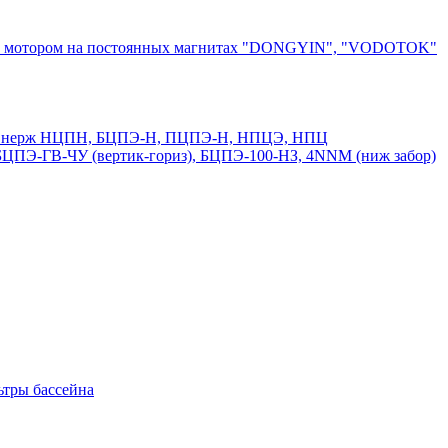
ным мотором на постоянных магнитах "DONGYIN", "VODOTOK"
50 и нерж НЦПН, БЦПЭ-Н, ПЦПЭ-Н, НПЦЭ, НПЦ
ПЭ-ГВ-ЧУ (вертик-гориз), БЦПЭ-100-НЗ, 4NNM (ниж забор)
ьтры бассейна