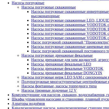
Насосы погружные
Насосы погружные скважинные
Насосы погружные скважинные инверторные
высоконапорные
Насосы погружные скважинные LEO, LIQUI
Насосы погружные скважинные VODOTOK се
Насосы погружные скважинные VODOTOK 
Насосы погружные скважинные VODOTOK сер
Насосы погружные скважинные VODOTOK сер
Насос погружной скважинный "Промэлектро"
Насосы погружные скважинные шнековые ви
Насос погружной скважинный постоянного то
Насосы погружные дренажные фекальные
Насосы дренажные для хим жидкостей, агрес
Насосы дренажные фекальные LEO
Насосы дренажные фекальные VODOTOK
Насосы дренажные фекальные DONGYIN
Насосы погружные нерж LEO SAM с синхронным м
Полупогружные многоступенчатые центробежные 
Насосы фонтанные, насосы торпедного типа
Насосы трюмные лодочные 12 V
Комплектующие для насосов, скважин, водоснабжения, ги
Шкафы управления насосами и станциями, плавный пуск, 
Аэраторы водоёмов
Канализационные насосы, канализационные станции про