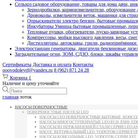
Сельхоз садовое оборудование, товары для дома дачи, ин
Зернодробилки, кормоизмельчители, оборудование д
Дровоколы, измельчители веток, машинки для стр
Опрыскиватели электро бензин, бытовые промышле
Инкубаторы Умница бытовые промышленные, перощ
Тепловые пушки, обогреватели, пуско-зарядные ус
Компрессоры, мойки высокого давления, весы, снег
Дистилляторы, автоклавы, грили, радиоприёмник
Электростанции генераторы, двигатели бензиновые дизе
Заградительные огни, ЗОМ, СДЗО, блоки, шкафы управл
Сертификаты
Доставка и оплата
Контакты
ooovodoleyrf@yandex.ru
8 (962) 871 24 28
Корзина
1
Наличие и цену уточняйте
Поиск
товаров
главная
лоток
НАСОСЫ ПОВЕРХНОСТНЫЕ
ПОВЕРХНОСТНЫЕ НАСОСЫ LEO
НАСОСЫ LEO ПОВЕРХНОСТНЫЕ БЫТОВЫЕ, КОНСОЛ
НАСОСЫ МНОГОСТУПЕНЧАТЫЕ LEO ECH, EMH, E
НАСОСЫ ИЗ НЕРЖАВЕЮЩЕЙ СТАЛИ СЕРИИ LEO AMS
НАСОС ВЕРТИКАЛЬНЫЙ LEO, VODOTOK СЕРИИ EVP
НАСОСЫ КОНСОЛЬНЫЕ LEO, VODOTOK СЕРИИ XST, L