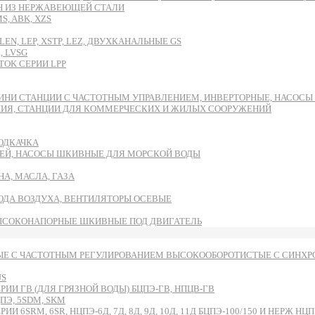
DH ИЗ НЕРЖАВЕЮЩЕЙ СТАЛИ
, ABK, XZS
EN, LEP, XSTP, LEZ, ДВУХКАНАЛЬНЫЕ GS
, LVSG
OK СЕРИИ LPP
ИНИ СТАНЦИИ С ЧАСТОТНЫМ УПРАВЛЕНИЕМ, ИНВЕРТОРНЫЕ, НАСОС
НИЯ, СТАНЦИИ ДЛЯ КОММЕРЧЕСКИХ И ЖИЛЫХ СООРУЖЕНИЙ
ОДКАЧКА
ЕЙ, НАСОСЫ ШКИВНЫЕ ДЛЯ МОРСКОЙ ВОДЫ
А, МАСЛА, ГАЗА
ВОДА ВОЗДУХА, ВЕНТИЛЯТОРЫ ОСЕВЫЕ
ЫСОКОНАПОРНЫЕ ШКИВНЫЕ ПОД ДВИГАТЕЛЬ
Е С ЧАСТОТНЫМ РЕГУЛИРОВАНИЕМ ВЫСОКООБОРОТИСТЫЕ С СИНХРО
US
И ГВ (ДЛЯ ГРЯЗНОЙ ВОДЫ) БЦПЭ-ГВ, НПЦВ-ГВ
Э, 5SDM, SKM
RM, 6SR, НЦПЭ-6Д, 7Д, 8Д, 9Д, 10Д, 11Д БЦПЭ-100/150 И НЕРЖ НЦПН