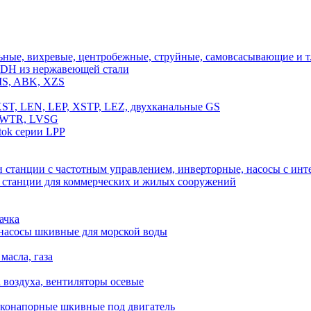
ные, вихревые, центробежные, струйные, самовсасывающие и т.
DH из нержавеющей стали
MS, ABK, XZS
T, LEN, LEP, XSTP, LEZ, двухканальные GS
, WTR, LVSG
ok серии LPP
 станции с частотным управлением, инверторные, насосы с и
, станции для коммерческих и жилых сооружений
ачка
 насосы шкивные для морской воды
масла, газа
а воздуха, вентиляторы осевые
оконапорные шкивные под двигатель