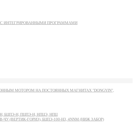
Ы С ИНТЕГРИРОВАННЫМИ ПРОГРАММАМИ
ННЫМ МОТОРОМ НА ПОСТОЯННЫХ МАГНИТАХ "DONGYIN",
, БЦПЭ-Н, ПЦПЭ-Н, НПЦЭ, НПЦ
 (ВЕРТИК-ГОРИЗ), БЦПЭ-100-НЗ, 4NNM (НИЖ ЗАБОР)