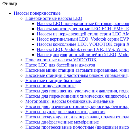
Фильтр
Насосы поверхностные
Поверхностные насосы LEO
Насосы LEO поверхностные бытовые, консоль
Насосы многоступенчатые LEO ECH, EMH, E
Насосы из нержавеющей стали серии LEO A
Насос вертикальный LEO, Vodotok серии EVP
Насосы консольные LEO, VODOTOK серии XS
Насосы LEO, Vodotok серии LVR, LVS, WTS
Насос циркуляционный линейный LEO, Vodot
Поверхностные насосы VODOTOK
Насос LEO для бассейна и джакузи
Насосные мини станции автоматизированные, мини
Насосные станции с частотным блоком управления
Насосные станции бытовые
Насосы циркуляционные
Насосы для повышения, увеличения давления, подк
Насосы для перекачивания химических жидкостей,
Мотопомпы, насосы бензиновые, дизельные
Насосы для дизельного топлива, керосина, бензина, 
Насосы плунжерные высокого давления
Насосы воздуходувки, для перекачки, подачи отвод
Насосы диафрагменные мембранные
Насосы прогрессивные полостные (шнековые) выс