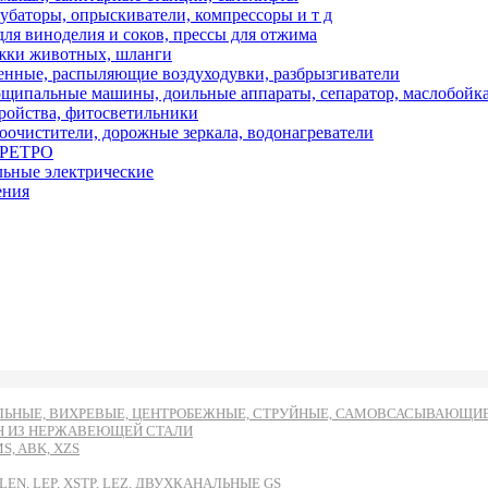
кубаторы, опрыскиватели, компрессоры и т д
ля виноделия и соков, прессы для отжима
ижки животных, шланги
нные, распыляющие воздуходувки, разбрызгиватели
ипальные машины, доильные аппараты, сепаратор, маслобойк
тройства, фитосветильники
оочистители, дорожные зеркала, водонагреватели
и РЕТРО
льные электрические
ения
ЬНЫЕ, ВИХРЕВЫЕ, ЦЕНТРОБЕЖНЫЕ, СТРУЙНЫЕ, САМОВСАСЫВАЮЩИЕ И
DH ИЗ НЕРЖАВЕЮЩЕЙ СТАЛИ
, ABK, XZS
EN, LEP, XSTP, LEZ, ДВУХКАНАЛЬНЫЕ GS