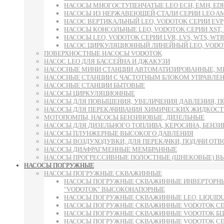
НАСОСЫ МНОГОСТУПЕНЧАТЫЕ LEO ECH, EMH, E
НАСОСЫ ИЗ НЕРЖАВЕЮЩЕЙ СТАЛИ СЕРИИ LEO AMS
НАСОС ВЕРТИКАЛЬНЫЙ LEO, VODOTOK СЕРИИ EVP
НАСОСЫ КОНСОЛЬНЫЕ LEO, VODOTOK СЕРИИ XST, L
НАСОСЫ LEO, VODOTOK СЕРИИ LVR, LVS, WTS, WTR
НАСОС ЦИРКУЛЯЦИОННЫЙ ЛИНЕЙНЫЙ LEO, VODOT
ПОВЕРХНОСТНЫЕ НАСОСЫ VODOTOK
НАСОС LEO ДЛЯ БАССЕЙНА И ДЖАКУЗИ
НАСОСНЫЕ МИНИ СТАНЦИИ АВТОМАТИЗИРОВАННЫЕ, М
НАСОСНЫЕ СТАНЦИИ С ЧАСТОТНЫМ БЛОКОМ УПРАВЛЕ
НАСОСНЫЕ СТАНЦИИ БЫТОВЫЕ
НАСОСЫ ЦИРКУЛЯЦИОННЫЕ
НАСОСЫ ДЛЯ ПОВЫШЕНИЯ, УВЕЛИЧЕНИЯ ДАВЛЕНИЯ, П
НАСОСЫ ДЛЯ ПЕРЕКАЧИВАНИЯ ХИМИЧЕСКИХ ЖИДКОСТ
МОТОПОМПЫ, НАСОСЫ БЕНЗИНОВЫЕ, ДИЗЕЛЬНЫЕ
НАСОСЫ ДЛЯ ДИЗЕЛЬНОГО ТОПЛИВА, КЕРОСИНА, БЕНЗИН
НАСОСЫ ПЛУНЖЕРНЫЕ ВЫСОКОГО ДАВЛЕНИЯ
НАСОСЫ ВОЗДУХОДУВКИ, ДЛЯ ПЕРЕКАЧКИ, ПОДАЧИ ОТ
НАСОСЫ ДИАФРАГМЕННЫЕ МЕМБРАННЫЕ
НАСОСЫ ПРОГРЕССИВНЫЕ ПОЛОСТНЫЕ (ШНЕКОВЫЕ) В
НАСОСЫ ПОГРУЖНЫЕ
НАСОСЫ ПОГРУЖНЫЕ СКВАЖИННЫЕ
НАСОСЫ ПОГРУЖНЫЕ СКВАЖИННЫЕ ИНВЕРТОРНЫ
"VODOTOK" ВЫСОКОНАПОРНЫЕ
НАСОСЫ ПОГРУЖНЫЕ СКВАЖИННЫЕ LEO, LIQUID
НАСОСЫ ПОГРУЖНЫЕ СКВАЖИННЫЕ VODOTOK СЕРИ
НАСОСЫ ПОГРУЖНЫЕ СКВАЖИННЫЕ VODOTOK БЦП
НАСОСЫ ПОГРУЖНЫЕ СКВАЖИННЫЕ VODOTOK СЕРИИ 6S