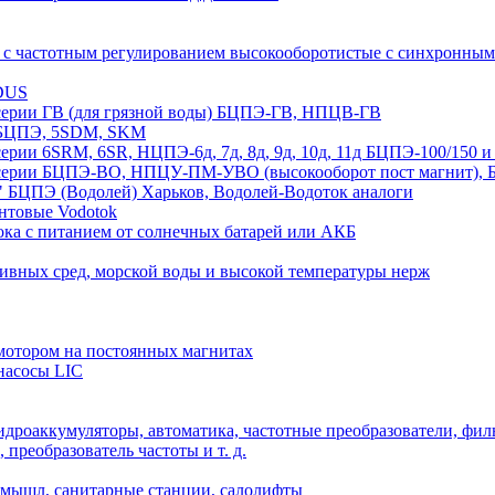
 с частотным регулированием высокооборотистые с синхрон
DUS
рии ГВ (для грязной воды) БЦПЭ-ГВ, НПЦВ-ГВ
БЦПЭ, 5SDM, SKM
ии 6SRM, 6SR, НЦПЭ-6д, 7д, 8д, 9д, 10д, 11д БЦПЭ-100/1
ии БЦПЭ-ВО, НПЦУ-ПМ-УВО (высокооборот пост магнит), БЦ
 БЦПЭ (Водолей) Харьков, Водолей-Водоток аналоги
нтовые Vodotok
ка с питанием от солнечных батарей или АКБ
сивных сред, морской воды и высокой температуры нерж
отором на постоянных магнитах
насосы LIC
дроаккумуляторы, автоматика, частотные преобразователи, фил
преобразователь частоты и т. д.
мышл, санитарные станции, салолифты