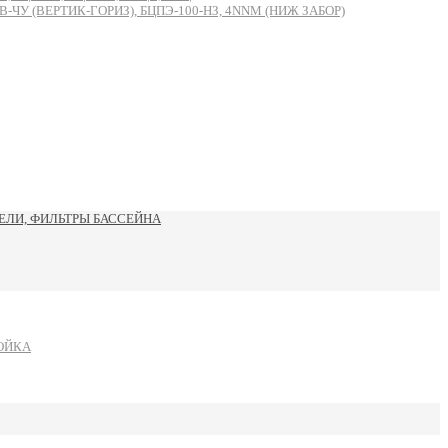
 (ВЕРТИК-ГОРИЗ), БЦПЭ-100-НЗ, 4NNM (НИЖ ЗАБОР)
ЛИ, ФИЛЬТРЫ БАССЕЙНА
ОЙКА