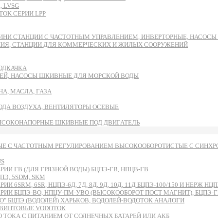
, LVSG
OK СЕРИИ LPP
ИНИ СТАНЦИИ С ЧАСТОТНЫМ УПРАВЛЕНИЕМ, ИНВЕРТОРНЫЕ, НАСОС
НИЯ, СТАНЦИИ ДЛЯ КОММЕРЧЕСКИХ И ЖИЛЫХ СООРУЖЕНИЙ
ОДКАЧКА
ЕЙ, НАСОСЫ ШКИВНЫЕ ДЛЯ МОРСКОЙ ВОДЫ
А, МАСЛА, ГАЗА
ВОДА ВОЗДУХА, ВЕНТИЛЯТОРЫ ОСЕВЫЕ
ЫСОКОНАПОРНЫЕ ШКИВНЫЕ ПОД ДВИГАТЕЛЬ
Е С ЧАСТОТНЫМ РЕГУЛИРОВАНИЕМ ВЫСОКООБОРОТИСТЫЕ С СИНХРО
US
И ГВ (ДЛЯ ГРЯЗНОЙ ВОДЫ) БЦПЭ-ГВ, НПЦВ-ГВ
Э, 5SDM, SKM
RM, 6SR, НЦПЭ-6Д, 7Д, 8Д, 9Д, 10Д, 11Д БЦПЭ-100/150 И НЕРЖ НЦПН
БЦПЭ-ВО, НПЦУ-ПМ-УВО (ВЫСОКООБОРОТ ПОСТ МАГНИТ), БЦПЭ-ГВ-ЧУ
 БЦПЭ (ВОДОЛЕЙ) ХАРЬКОВ, ВОДОЛЕЙ-ВОДОТОК АНАЛОГИ
ВИНТОВЫЕ VODOTOK
ТОКА С ПИТАНИЕМ ОТ СОЛНЕЧНЫХ БАТАРЕЙ ИЛИ АКБ