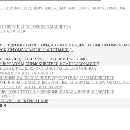
ЕССИВНЫХ СРЕД, МОРСКОЙ ВОДЫ И ВЫСОКОЙ ТЕМПЕРАТУРЫ НЕРЖ
МОТОРОМ НА ПОСТОЯННЫХ МАГНИТАХ
 НАСОСЫ LIC
, ГИДРОАККУМУЛЯТОРЫ, АВТОМАТИКА, ЧАСТОТНЫЕ ПРЕОБРАЗОВАТЕ
, ПРЕОБРАЗОВАТЕЛЬ ЧАСТОТЫ И Т. Д.
ПРОМЫШЛ, САНИТАРНЫЕ СТАНЦИИ, САЛОЛИФТЫ
 ИНКУБАТОРЫ, ОПРЫСКИВАТЕЛИ, КОМПРЕССОРЫ И Т Д
Е ДЛЯ ВИНОДЕЛИЯ И СОКОВ, ПРЕССЫ ДЛЯ ОТЖИМА
ТРИЖКИ ЖИВОТНЫХ, ШЛАНГИ
ЛЕННЫЕ, РАСПЫЛЯЮЩИЕ ВОЗДУХОДУВКИ, РАЗБРЫЗГИВАТЕЛИ
ОЩИПАЛЬНЫЕ МАШИНЫ, ДОИЛЬНЫЕ АППАРАТЫ, СЕПАРАТОР, МАСЛОБ
УСТРОЙСТВА, ФИТОСВЕТИЛЬНИКИ
СНЕГООЧИСТИТЕЛИ, ДОРОЖНЫЕ ЗЕРКАЛА, ВОДОНАГРЕВАТЕЛИ
И РЕТРО
ЗЕЛЬНЫЕ ЭЛЕКТРИЧЕСКИЕ
НИЯ