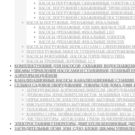
НАСОСЫ ПОГРУЖНЫЕ СКВАЖИННЫЕ VODOTOK СЕРИИ 
НАСОС ПОГРУЖНОЙ СКВАЖИННЫЙ "ПРОМЭЛЕКТРО"
НАСОСЫ ПОГРУЖНЫЕ СКВАЖИННЫЕ ШНЕКОВЫЕ 
НАСОС ПОГРУЖНОЙ СКВАЖИННЫЙ ПОСТОЯННОГО 
НАСОСЫ ПОГРУЖНЫЕ ДРЕНАЖНЫЕ ФЕКАЛЬНЫЕ
НАСОСЫ ДРЕНАЖНЫЕ ДЛЯ ХИМ ЖИДКОСТЕЙ, АГР
НАСОСЫ ДРЕНАЖНЫЕ ФЕКАЛЬНЫЕ LEO
НАСОСЫ ДРЕНАЖНЫЕ ФЕКАЛЬНЫЕ VODOTOK
НАСОСЫ ДРЕНАЖНЫЕ ФЕКАЛЬНЫЕ DONGYIN
НАСОСЫ ПОГРУЖНЫЕ НЕРЖ LEO SAM С СИНХРОННЫМ 
ПОЛУПОГРУЖНЫЕ МНОГОСТУПЕНЧАТЫЕ ЦЕНТРОБЕЖНЫЕ
НАСОСЫ ФОНТАННЫЕ, НАСОСЫ ТОРПЕДНОГО ТИПА
НАСОСЫ ТРЮМНЫЕ ЛОДОЧНЫЕ 12 V
КОМПЛЕКТУЮЩИЕ ДЛЯ НАСОСОВ, СКВАЖИН, ВОДОСНАБЖЕНИЯ
ШКАФЫ УПРАВЛЕНИЯ НАСОСАМИ И СТАНЦИЯМИ, ПЛАВНЫЙ ПУСК
АЭРАТОРЫ ВОДОЁМОВ
КАНАЛИЗАЦИОННЫЕ НАСОСЫ, КАНАЛИЗАЦИОННЫЕ СТАНЦИИ 
СЕЛЬХОЗ САДОВОЕ ОБОРУДОВАНИЕ, ТОВАРЫ ДЛЯ ДОМА ДАЧИ,
ЗЕРНОДРОБИЛКИ, КОРМОИЗМЕЛЬЧИТЕЛИ, ОБОРУДОВАНИ
ДРОВОКОЛЫ, ИЗМЕЛЬЧИТЕЛИ ВЕТОК, МАШИНКИ ДЛЯ С
ОПРЫСКИВАТЕЛИ ЭЛЕКТРО БЕНЗИН, БЫТОВЫЕ ПРОМЫШ
ИНКУБАТОРЫ УМНИЦА БЫТОВЫЕ ПРОМЫШЛЕННЫЕ, ПЕР
ТЕПЛОВЫЕ ПУШКИ, ОБОГРЕВАТЕЛИ, ПУСКО-ЗАРЯДНЫЕ 
КОМПРЕССОРЫ, МОЙКИ ВЫСОКОГО ДАВЛЕНИЯ, ВЕСЫ, 
ДИСТИЛЛЯТОРЫ, АВТОКЛАВЫ, ГРИЛИ, РАДИОПРИЁМНИК
ЭЛЕКТРОСТАНЦИИ ГЕНЕРАТОРЫ, ДВИГАТЕЛИ БЕНЗИНОВЫЕ ДИ
ЗАГРАДИТЕЛЬНЫЕ ОГНИ, ЗОМ, СДЗО, БЛОКИ, ШКАФЫ УПРАВЛЕ