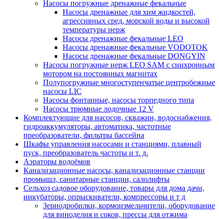
Насосы погружные дренажные фекальные
Насосы дренажные для хим жидкостей,
агрессивных сред, морской воды и высокой
температуры нерж
Насосы дренажные фекальные LEO
Насосы дренажные фекальные VODOTOK
Насосы дренажные фекальные DONGYIN
Насосы погружные нерж LEO SAM с синхронным
мотором на постоянных магнитах
Полупогружные многоступенчатые центробежные
насосы LIC
Насосы фонтанные, насосы торпедного типа
Насосы трюмные лодочные 12 V
Комплектующие для насосов, скважин, водоснабжения,
гидроаккумуляторы, автоматика, частотные
преобразователи, фильтры бассейна
Шкафы управления насосами и станциями, плавный
пуск, преобразователь частоты и т. д.
Аэраторы водоёмов
Канализационные насосы, канализационные станции
промышл, санитарные станции, салолифты
Сельхоз садовое оборудование, товары для дома дачи,
инкубаторы, опрыскиватели, компрессоры и т д
Зернодробилки, кормоизмельчители, оборудование
для виноделия и соков, прессы для отжима