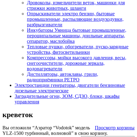
Дровоколы, измельчители веток, машинки для
стрижки животных, шланги
Опрыскиватели электро бензин, бытовые
промышленные, распыляющие воздуходувки,
разбрызгиватели
Инкубаторы Умница бытовые промышленные,
перощипальные машины, доильные аппараты,
сепаратор, маслобойка
Тепловые пушки, обогреватели, пуско-зарядные
устройства, фитосветильники
Компрессоры, мойки высокого давления, весы,
снегоочистители, дорожные зеркала,
водонагреватели
Дистилляторы, автоклавы, грили,
радиоприёмники РЕТРО
Электростанции генераторы, двигатели бензиновые
дизельные электрические
Заградительные огни, ЗОМ, СДЗО, блоки, шкафы
управления
креветок
Вы отложили “Аэратор “Vodotok” модель
Просмотр корзины
YLZ-1500 турбинный, волновой” в свою корзину.