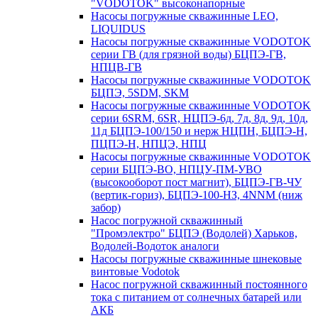
"VODOTOK" высоконапорные
Насосы погружные скважинные LEO,
LIQUIDUS
Насосы погружные скважинные VODOTOK
серии ГВ (для грязной воды) БЦПЭ-ГВ,
НПЦВ-ГВ
Насосы погружные скважинные VODOTOK
БЦПЭ, 5SDM, SKM
Насосы погружные скважинные VODOTOK
серии 6SRM, 6SR, НЦПЭ-6д, 7д, 8д, 9д, 10д,
11д БЦПЭ-100/150 и нерж НЦПН, БЦПЭ-Н,
ПЦПЭ-Н, НПЦЭ, НПЦ
Насосы погружные скважинные VODOTOK
серии БЦПЭ-ВО, НПЦУ-ПМ-УВО
(высокооборот пост магнит), БЦПЭ-ГВ-ЧУ
(вертик-гориз), БЦПЭ-100-НЗ, 4NNM (ниж
забор)
Насос погружной скважинный
"Промэлектро" БЦПЭ (Водолей) Харьков,
Водолей-Водоток аналоги
Насосы погружные скважинные шнековые
винтовые Vodotok
Насос погружной скважинный постоянного
тока с питанием от солнечных батарей или
АКБ