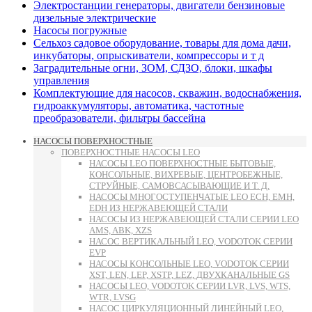
Электростанции генераторы, двигатели бензиновые
дизельные электрические
Насосы погружные
Сельхоз садовое оборудование, товары для дома дачи,
инкубаторы, опрыскиватели, компрессоры и т д
Заградительные огни, ЗОМ, СДЗО, блоки, шкафы
управления
Комплектующие для насосов, скважин, водоснабжения,
гидроаккумуляторы, автоматика, частотные
преобразователи, фильтры бассейна
НАСОСЫ ПОВЕРХНОСТНЫЕ
ПОВЕРХНОСТНЫЕ НАСОСЫ LEO
НАСОСЫ LEO ПОВЕРХНОСТНЫЕ БЫТОВЫЕ,
КОНСОЛЬНЫЕ, ВИХРЕВЫЕ, ЦЕНТРОБЕЖНЫЕ,
СТРУЙНЫЕ, САМОВСАСЫВАЮЩИЕ И Т. Д.
НАСОСЫ МНОГОСТУПЕНЧАТЫЕ LEO ECH, EMH,
EDH ИЗ НЕРЖАВЕЮЩЕЙ СТАЛИ
НАСОСЫ ИЗ НЕРЖАВЕЮЩЕЙ СТАЛИ СЕРИИ LEO
AMS, ABK, XZS
НАСОС ВЕРТИКАЛЬНЫЙ LEO, VODOTOK СЕРИИ
EVP
НАСОСЫ КОНСОЛЬНЫЕ LEO, VODOTOK СЕРИИ
XST, LEN, LEP, XSTP, LEZ, ДВУХКАНАЛЬНЫЕ GS
НАСОСЫ LEO, VODOTOK СЕРИИ LVR, LVS, WTS,
WTR, LVSG
НАСОС ЦИРКУЛЯЦИОННЫЙ ЛИНЕЙНЫЙ LEO,