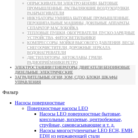
ОПРЫСКИВАТЕЛИ ЭЛЕКТРО БЕНЗИН, БЫТОВЫЕ
ПРОМЫШЛЕННЫЕ, РАСПЫЛЯЮЩИЕ ВОЗДУХОДУВКИ,
РАЗБРЫЗГИВАТЕЛИ
ИНКУБАТОРЫ УМНИЦА БЫТОВЫЕ ПРОМЫШЛЕННЫЕ,
ПЕРОЩИПАЛЬНЫЕ МАШИНЫ, ДОИЛЬНЫЕ АППАРАТЫ,
СЕПАРАТОР, МАСЛОБОЙКА
ТЕПЛОВЫЕ ПУШКИ, ОБОГРЕВАТЕЛИ, ПУСКО-ЗАРЯДНЫЕ
УСТРОЙСТВА, ФИТОСВЕТИЛЬНИКИ
КОМПРЕССОРЫ, МОЙКИ ВЫСОКОГО ДАВЛЕНИЯ, ВЕСЫ,
СНЕГООЧИСТИТЕЛИ, ДОРОЖНЫЕ ЗЕРКАЛА,
ВОДОНАГРЕВАТЕЛИ
ДИСТИЛЛЯТОРЫ, АВТОКЛАВЫ, ГРИЛИ,
РАДИОПРИЁМНИКИ РЕТРО
ЭЛЕКТРОСТАНЦИИ ГЕНЕРАТОРЫ, ДВИГАТЕЛИ БЕНЗИНОВЫЕ
ДИЗЕЛЬНЫЕ ЭЛЕКТРИЧЕСКИЕ
ЗАГРАДИТЕЛЬНЫЕ ОГНИ, ЗОМ, СДЗО, БЛОКИ, ШКАФЫ
УПРАВЛЕНИЯ
Фильтр
Насосы поверхностные
Поверхностные насосы LEO
Насосы LEO поверхностные бытовые,
консольные, вихревые, центробежные,
струйные, самовсасывающие и т. д.
Насосы многоступенчатые LEO ECH, EMH,
EDH из нержавеющей стали