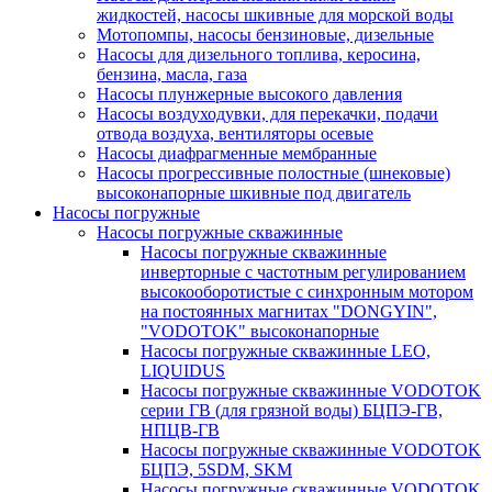
жидкостей, насосы шкивные для морской воды
Мотопомпы, насосы бензиновые, дизельные
Насосы для дизельного топлива, керосина,
бензина, масла, газа
Насосы плунжерные высокого давления
Насосы воздуходувки, для перекачки, подачи
отвода воздуха, вентиляторы осевые
Насосы диафрагменные мембранные
Насосы прогрессивные полостные (шнековые)
высоконапорные шкивные под двигатель
Насосы погружные
Насосы погружные скважинные
Насосы погружные скважинные
инверторные с частотным регулированием
высокооборотистые с синхронным мотором
на постоянных магнитах "DONGYIN",
"VODOTOK" высоконапорные
Насосы погружные скважинные LEO,
LIQUIDUS
Насосы погружные скважинные VODOTOK
серии ГВ (для грязной воды) БЦПЭ-ГВ,
НПЦВ-ГВ
Насосы погружные скважинные VODOTOK
БЦПЭ, 5SDM, SKM
Насосы погружные скважинные VODOTOK