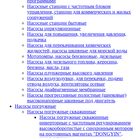
программами
Насосные станции с частотным блоком
управления, станции для коммерческих и жилых
сооружений
Насосные станции бытовые
Насосы циркуляционные
Насосы для повышения, увеличения давления,
подкачка
Насосы для перекачивания химических
жидкостей, насосы шкивные для морской воды
Мотопомпы, насосы бензиновые, дизельные
Насосы для дизельного топлива, керосина,
бензина, масла, газа
Насосы плунжерные высокого давления
Насосы воздуходувки, для перекачки, подачи
отвода воздуха, вентиляторы осевые
Насосы диафрагменные мембранные
Насосы прогрессивные полостные (шнековые)
высоконапорные шкивные под двигатель
Насосы погружные
Насосы погружные скважинные
Насосы погружные скважинные
инверторные с частотным регулированием
высокооборотистые с синхронным мотором
на постоянных магнитах "DONGYIN",