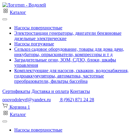
Каталог
Насосы поверхностные
Электростанции генераторы, двигатели бензиновые
дизельные электрические
Насосы погружные
Сельхоз садовое оборудование, товары для дома дачи,
инкубаторы, опрыскиватели, компрессоры и т д
Заградительные огни, ЗОМ, СДЗО, блоки, шкафы
управления
Комплектующие для насосов, скважин, водоснабжения,
гидроаккумуляторы, автоматика, частотные
преобразователи, фильтры бассейна
Сертификаты
Доставка и оплата
Контакты
ooovodoleyrf@yandex.ru
8 (962) 871 24 28
Корзина
1
Каталог
Насосы поверхностные