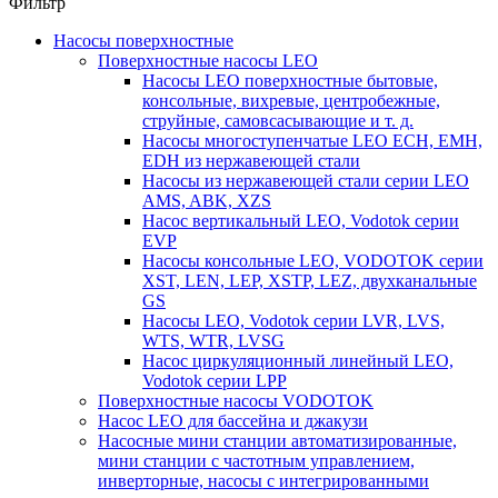
Фильтр
Насосы поверхностные
Поверхностные насосы LEO
Насосы LEO поверхностные бытовые,
консольные, вихревые, центробежные,
струйные, самовсасывающие и т. д.
Насосы многоступенчатые LEO ECH, EMH,
EDH из нержавеющей стали
Насосы из нержавеющей стали серии LEO
AMS, ABK, XZS
Насос вертикальный LEO, Vodotok серии
EVP
Насосы консольные LEO, VODOTOK серии
XST, LEN, LEP, XSTP, LEZ, двухканальные
GS
Насосы LEO, Vodotok серии LVR, LVS,
WTS, WTR, LVSG
Насос циркуляционный линейный LEO,
Vodotok серии LPP
Поверхностные насосы VODOTOK
Насос LEO для бассейна и джакузи
Насосные мини станции автоматизированные,
мини станции с частотным управлением,
инверторные, насосы с интегрированными