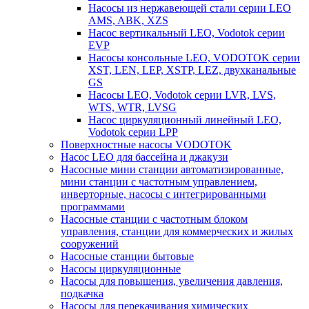
Насосы из нержавеющей стали серии LEO
AMS, ABK, XZS
Насос вертикальный LEO, Vodotok серии
EVP
Насосы консольные LEO, VODOTOK серии
XST, LEN, LEP, XSTP, LEZ, двухканальные
GS
Насосы LEO, Vodotok серии LVR, LVS,
WTS, WTR, LVSG
Насос циркуляционный линейный LEO,
Vodotok серии LPP
Поверхностные насосы VODOTOK
Насос LEO для бассейна и джакузи
Насосные мини станции автоматизированные,
мини станции с частотным управлением,
инверторные, насосы с интегрированными
программами
Насосные станции с частотным блоком
управления, станции для коммерческих и жилых
сооружений
Насосные станции бытовые
Насосы циркуляционные
Насосы для повышения, увеличения давления,
подкачка
Насосы для перекачивания химических