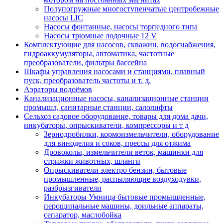
Полупогружные многоступенчатые центробежные
насосы LIC
Насосы фонтанные, насосы торпедного типа
Насосы трюмные лодочные 12 V
Комплектующие для насосов, скважин, водоснабжения,
гидроаккумуляторы, автоматика, частотные
преобразователи, фильтры бассейна
Шкафы управления насосами и станциями, плавный
пуск, преобразователь частоты и т. д.
Аэраторы водоёмов
Канализационные насосы, канализационные станции
промышл, санитарные станции, салолифты
Сельхоз садовое оборудование, товары для дома дачи,
инкубаторы, опрыскиватели, компрессоры и т д
Зернодробилки, кормоизмельчители, оборудование
для виноделия и соков, прессы для отжима
Дровоколы, измельчители веток, машинки для
стрижки животных, шланги
Опрыскиватели электро бензин, бытовые
промышленные, распыляющие воздуходувки,
разбрызгиватели
Инкубаторы Умница бытовые промышленные,
перощипальные машины, доильные аппараты,
сепаратор, маслобойка