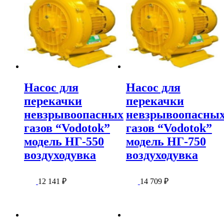
Насос для
Насос для
перекачки
перекачки
невзрывоопасных
невзрывоопасны
газов “Vodotok”
газов “Vodotok”
модель НГ-550
модель НГ-750
воздуходувка
воздуходувка
12 141
₽
14 709
₽