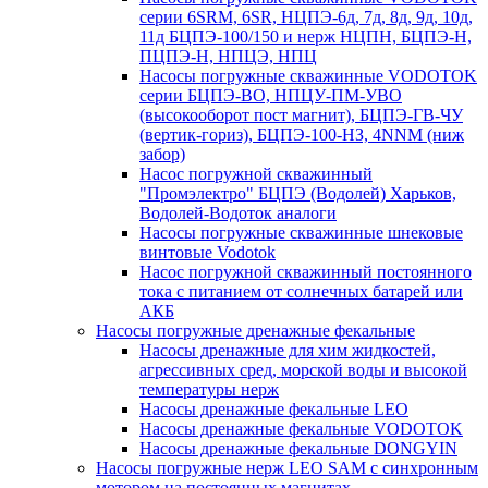
серии 6SRM, 6SR, НЦПЭ-6д, 7д, 8д, 9д, 10д,
11д БЦПЭ-100/150 и нерж НЦПН, БЦПЭ-Н,
ПЦПЭ-Н, НПЦЭ, НПЦ
Насосы погружные скважинные VODOTOK
серии БЦПЭ-ВО, НПЦУ-ПМ-УВО
(высокооборот пост магнит), БЦПЭ-ГВ-ЧУ
(вертик-гориз), БЦПЭ-100-НЗ, 4NNM (ниж
забор)
Насос погружной скважинный
"Промэлектро" БЦПЭ (Водолей) Харьков,
Водолей-Водоток аналоги
Насосы погружные скважинные шнековые
винтовые Vodotok
Насос погружной скважинный постоянного
тока с питанием от солнечных батарей или
АКБ
Насосы погружные дренажные фекальные
Насосы дренажные для хим жидкостей,
агрессивных сред, морской воды и высокой
температуры нерж
Насосы дренажные фекальные LEO
Насосы дренажные фекальные VODOTOK
Насосы дренажные фекальные DONGYIN
Насосы погружные нерж LEO SAM с синхронным
мотором на постоянных магнитах