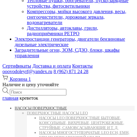
Тепловые пушки, обогреватели, пуско-зарядные
устройства, фитосветильники
Компрессоры, мойки высокого давления, весы,
снегоочистители, дорожные зеркала,
водонагреватели
Дистилляторы, автоклавы, грили,
радиоприёмники РЕТРО
Электростанции генераторы, двигатели бензиновые
дизельные электрические
Заградительные огни, ЗОМ, СДЗО, блоки, шкафы
управления
Сертификаты
Доставка и оплата
Контакты
ooovodoleyrf@yandex.ru
8 (962) 871 24 28
Корзина
1
Наличие и цену уточняйте
Поиск
товаров
главная
креветок
НАСОСЫ ПОВЕРХНОСТНЫЕ
ПОВЕРХНОСТНЫЕ НАСОСЫ LEO
НАСОСЫ LEO ПОВЕРХНОСТНЫЕ БЫТОВЫЕ,
КОНСОЛЬНЫЕ, ВИХРЕВЫЕ, ЦЕНТРОБЕЖНЫЕ,
СТРУЙНЫЕ, САМОВСАСЫВАЮЩИЕ И Т. Д.
НАСОСЫ МНОГОСТУПЕНЧАТЫЕ LEO ECH, EMH,