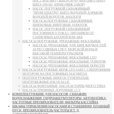
ПОСТ МАГНИТ), БЦПЭ-ГВ-ЧУ (ВЕРТИК-ГОРИЗ),
БЦПЭ-100-НЗ, 4NNM (НИЖ ЗАБОР)
НАСОС ПОГРУЖНОЙ СКВАЖИННЫЙ
"ПРОМЭЛЕКТРО" БЦПЭ (ВОДОЛЕЙ) ХАРЬКОВ,
ВОДОЛЕЙ-ВОДОТОК АНАЛОГИ
НАСОСЫ ПОГРУЖНЫЕ СКВАЖИННЫЕ
ШНЕКОВЫЕ ВИНТОВЫЕ VODOTOK
НАСОС ПОГРУЖНОЙ СКВАЖИННЫЙ
ПОСТОЯННОГО ТОКА С ПИТАНИЕМ ОТ
СОЛНЕЧНЫХ БАТАРЕЙ ИЛИ АКБ
НАСОСЫ ПОГРУЖНЫЕ ДРЕНАЖНЫЕ ФЕКАЛЬНЫЕ
НАСОСЫ ДРЕНАЖНЫЕ ДЛЯ ХИМ ЖИДКОСТЕЙ,
АГРЕССИВНЫХ СРЕД, МОРСКОЙ ВОДЫ И
ВЫСОКОЙ ТЕМПЕРАТУРЫ НЕРЖ
НАСОСЫ ДРЕНАЖНЫЕ ФЕКАЛЬНЫЕ LEO
НАСОСЫ ДРЕНАЖНЫЕ ФЕКАЛЬНЫЕ VODOTOK
НАСОСЫ ДРЕНАЖНЫЕ ФЕКАЛЬНЫЕ DONGYIN
НАСОСЫ ПОГРУЖНЫЕ НЕРЖ LEO SAM С СИНХРОННЫМ
МОТОРОМ НА ПОСТОЯННЫХ МАГНИТАХ
ПОЛУПОГРУЖНЫЕ МНОГОСТУПЕНЧАТЫЕ
ЦЕНТРОБЕЖНЫЕ НАСОСЫ LIC
НАСОСЫ ФОНТАННЫЕ, НАСОСЫ ТОРПЕДНОГО ТИПА
НАСОСЫ ТРЮМНЫЕ ЛОДОЧНЫЕ 12 V
КОМПЛЕКТУЮЩИЕ ДЛЯ НАСОСОВ, СКВАЖИН,
ВОДОСНАБЖЕНИЯ, ГИДРОАККУМУЛЯТОРЫ, АВТОМАТИКА,
ЧАСТОТНЫЕ ПРЕОБРАЗОВАТЕЛИ, ФИЛЬТРЫ БАССЕЙНА
ШКАФЫ УПРАВЛЕНИЯ НАСОСАМИ И СТАНЦИЯМИ, ПЛАВНЫЙ
ПУСК, ПРЕОБРАЗОВАТЕЛЬ ЧАСТОТЫ И Т. Д.