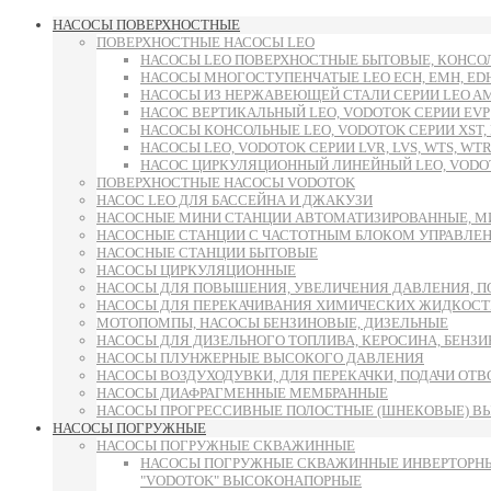
НАСОСЫ ПОВЕРХНОСТНЫЕ
ПОВЕРХНОСТНЫЕ НАСОСЫ LEO
НАСОСЫ LEO ПОВЕРХНОСТНЫЕ БЫТОВЫЕ, КОНСОЛ
НАСОСЫ МНОГОСТУПЕНЧАТЫЕ LEO ECH, EMH, E
НАСОСЫ ИЗ НЕРЖАВЕЮЩЕЙ СТАЛИ СЕРИИ LEO AMS
НАСОС ВЕРТИКАЛЬНЫЙ LEO, VODOTOK СЕРИИ EVP
НАСОСЫ КОНСОЛЬНЫЕ LEO, VODOTOK СЕРИИ XST, L
НАСОСЫ LEO, VODOTOK СЕРИИ LVR, LVS, WTS, WTR
НАСОС ЦИРКУЛЯЦИОННЫЙ ЛИНЕЙНЫЙ LEO, VODOT
ПОВЕРХНОСТНЫЕ НАСОСЫ VODOTOK
НАСОС LEO ДЛЯ БАССЕЙНА И ДЖАКУЗИ
НАСОСНЫЕ МИНИ СТАНЦИИ АВТОМАТИЗИРОВАННЫЕ, М
НАСОСНЫЕ СТАНЦИИ С ЧАСТОТНЫМ БЛОКОМ УПРАВЛЕ
НАСОСНЫЕ СТАНЦИИ БЫТОВЫЕ
НАСОСЫ ЦИРКУЛЯЦИОННЫЕ
НАСОСЫ ДЛЯ ПОВЫШЕНИЯ, УВЕЛИЧЕНИЯ ДАВЛЕНИЯ, П
НАСОСЫ ДЛЯ ПЕРЕКАЧИВАНИЯ ХИМИЧЕСКИХ ЖИДКОСТ
МОТОПОМПЫ, НАСОСЫ БЕНЗИНОВЫЕ, ДИЗЕЛЬНЫЕ
НАСОСЫ ДЛЯ ДИЗЕЛЬНОГО ТОПЛИВА, КЕРОСИНА, БЕНЗИН
НАСОСЫ ПЛУНЖЕРНЫЕ ВЫСОКОГО ДАВЛЕНИЯ
НАСОСЫ ВОЗДУХОДУВКИ, ДЛЯ ПЕРЕКАЧКИ, ПОДАЧИ ОТ
НАСОСЫ ДИАФРАГМЕННЫЕ МЕМБРАННЫЕ
НАСОСЫ ПРОГРЕССИВНЫЕ ПОЛОСТНЫЕ (ШНЕКОВЫЕ) В
НАСОСЫ ПОГРУЖНЫЕ
НАСОСЫ ПОГРУЖНЫЕ СКВАЖИННЫЕ
НАСОСЫ ПОГРУЖНЫЕ СКВАЖИННЫЕ ИНВЕРТОРНЫ
"VODOTOK" ВЫСОКОНАПОРНЫЕ