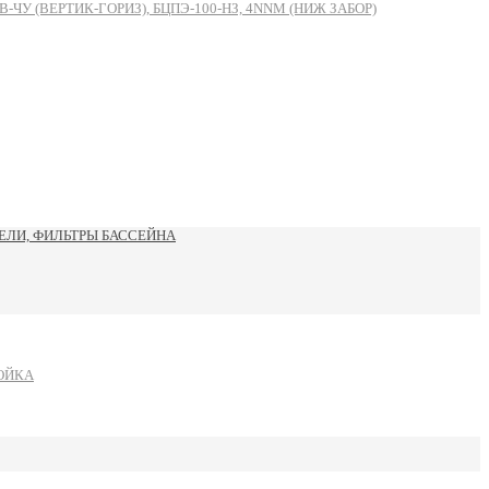
 (ВЕРТИК-ГОРИЗ), БЦПЭ-100-НЗ, 4NNM (НИЖ ЗАБОР)
ЛИ, ФИЛЬТРЫ БАССЕЙНА
ОЙКА