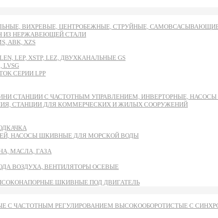
ЬНЫЕ, ВИХРЕВЫЕ, ЦЕНТРОБЕЖНЫЕ, СТРУЙНЫЕ, САМОВСАСЫВАЮЩИЕ И
DH ИЗ НЕРЖАВЕЮЩЕЙ СТАЛИ
, ABK, XZS
EN, LEP, XSTP, LEZ, ДВУХКАНАЛЬНЫЕ GS
, LVSG
OK СЕРИИ LPP
ИНИ СТАНЦИИ С ЧАСТОТНЫМ УПРАВЛЕНИЕМ, ИНВЕРТОРНЫЕ, НАСОС
НИЯ, СТАНЦИИ ДЛЯ КОММЕРЧЕСКИХ И ЖИЛЫХ СООРУЖЕНИЙ
ОДКАЧКА
ЕЙ, НАСОСЫ ШКИВНЫЕ ДЛЯ МОРСКОЙ ВОДЫ
А, МАСЛА, ГАЗА
ВОДА ВОЗДУХА, ВЕНТИЛЯТОРЫ ОСЕВЫЕ
ЫСОКОНАПОРНЫЕ ШКИВНЫЕ ПОД ДВИГАТЕЛЬ
Е С ЧАСТОТНЫМ РЕГУЛИРОВАНИЕМ ВЫСОКООБОРОТИСТЫЕ С СИНХРО