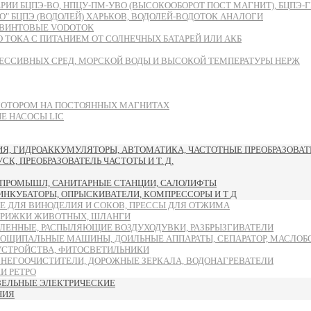
БЦПЭ-ВО, НПЦУ-ПМ-УВО (ВЫСОКООБОРОТ ПОСТ МАГНИТ), БЦПЭ-ГВ-ЧУ
 БЦПЭ (ВОДОЛЕЙ) ХАРЬКОВ, ВОДОЛЕЙ-ВОДОТОК АНАЛОГИ
ВИНТОВЫЕ VODOTOK
ТОКА С ПИТАНИЕМ ОТ СОЛНЕЧНЫХ БАТАРЕЙ ИЛИ АКБ
ЕССИВНЫХ СРЕД, МОРСКОЙ ВОДЫ И ВЫСОКОЙ ТЕМПЕРАТУРЫ НЕРЖ
МОТОРОМ НА ПОСТОЯННЫХ МАГНИТАХ
 НАСОСЫ LIC
, ГИДРОАККУМУЛЯТОРЫ, АВТОМАТИКА, ЧАСТОТНЫЕ ПРЕОБРАЗОВАТЕ
, ПРЕОБРАЗОВАТЕЛЬ ЧАСТОТЫ И Т. Д.
ПРОМЫШЛ, САНИТАРНЫЕ СТАНЦИИ, САЛОЛИФТЫ
 ИНКУБАТОРЫ, ОПРЫСКИВАТЕЛИ, КОМПРЕССОРЫ И Т Д
Е ДЛЯ ВИНОДЕЛИЯ И СОКОВ, ПРЕССЫ ДЛЯ ОТЖИМА
ТРИЖКИ ЖИВОТНЫХ, ШЛАНГИ
ЛЕННЫЕ, РАСПЫЛЯЮЩИЕ ВОЗДУХОДУВКИ, РАЗБРЫЗГИВАТЕЛИ
ОЩИПАЛЬНЫЕ МАШИНЫ, ДОИЛЬНЫЕ АППАРАТЫ, СЕПАРАТОР, МАСЛОБ
УСТРОЙСТВА, ФИТОСВЕТИЛЬНИКИ
СНЕГООЧИСТИТЕЛИ, ДОРОЖНЫЕ ЗЕРКАЛА, ВОДОНАГРЕВАТЕЛИ
И РЕТРО
ЗЕЛЬНЫЕ ЭЛЕКТРИЧЕСКИЕ
НИЯ