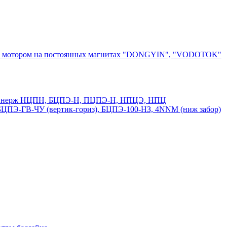
ным мотором на постоянных магнитах "DONGYIN", "VODOTOK"
50 и нерж НЦПН, БЦПЭ-Н, ПЦПЭ-Н, НПЦЭ, НПЦ
ПЭ-ГВ-ЧУ (вертик-гориз), БЦПЭ-100-НЗ, 4NNM (ниж забор)