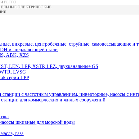
И РЕТРО
ЗЕЛЬНЫЕ ЭЛЕКТРИЧЕСКИЕ
НИЯ
ные, вихревые, центробежные, струйные, самовсасывающие и т.
DH из нержавеющей стали
MS, ABK, XZS
T, LEN, LEP, XSTP, LEZ, двухканальные GS
, WTR, LVSG
ok серии LPP
 станции с частотным управлением, инверторные, насосы с и
, станции для коммерческих и жилых сооружений
ачка
 насосы шкивные для морской воды
масла, газа