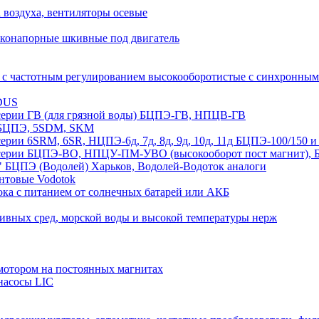
а воздуха, вентиляторы осевые
оконапорные шкивные под двигатель
 с частотным регулированием высокооборотистые с синхрон
DUS
рии ГВ (для грязной воды) БЦПЭ-ГВ, НПЦВ-ГВ
БЦПЭ, 5SDM, SKM
ии 6SRM, 6SR, НЦПЭ-6д, 7д, 8д, 9д, 10д, 11д БЦПЭ-100/1
ии БЦПЭ-ВО, НПЦУ-ПМ-УВО (высокооборот пост магнит), БЦ
 БЦПЭ (Водолей) Харьков, Водолей-Водоток аналоги
нтовые Vodotok
ка с питанием от солнечных батарей или АКБ
сивных сред, морской воды и высокой температуры нерж
отором на постоянных магнитах
насосы LIC