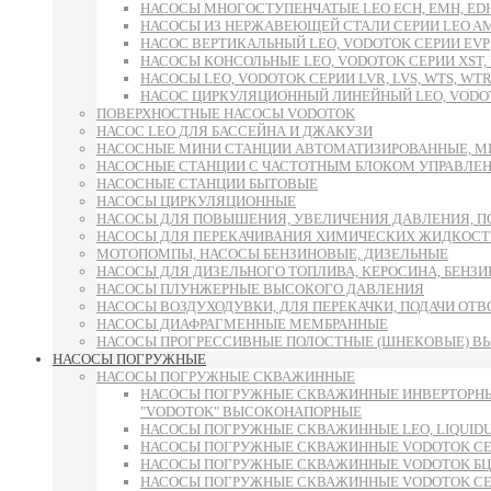
НАСОСЫ МНОГОСТУПЕНЧАТЫЕ LEO ECH, EMH, E
НАСОСЫ ИЗ НЕРЖАВЕЮЩЕЙ СТАЛИ СЕРИИ LEO AMS
НАСОС ВЕРТИКАЛЬНЫЙ LEO, VODOTOK СЕРИИ EVP
НАСОСЫ КОНСОЛЬНЫЕ LEO, VODOTOK СЕРИИ XST, L
НАСОСЫ LEO, VODOTOK СЕРИИ LVR, LVS, WTS, WTR
НАСОС ЦИРКУЛЯЦИОННЫЙ ЛИНЕЙНЫЙ LEO, VODOT
ПОВЕРХНОСТНЫЕ НАСОСЫ VODOTOK
НАСОС LEO ДЛЯ БАССЕЙНА И ДЖАКУЗИ
НАСОСНЫЕ МИНИ СТАНЦИИ АВТОМАТИЗИРОВАННЫЕ, М
НАСОСНЫЕ СТАНЦИИ С ЧАСТОТНЫМ БЛОКОМ УПРАВЛЕ
НАСОСНЫЕ СТАНЦИИ БЫТОВЫЕ
НАСОСЫ ЦИРКУЛЯЦИОННЫЕ
НАСОСЫ ДЛЯ ПОВЫШЕНИЯ, УВЕЛИЧЕНИЯ ДАВЛЕНИЯ, П
НАСОСЫ ДЛЯ ПЕРЕКАЧИВАНИЯ ХИМИЧЕСКИХ ЖИДКОСТ
МОТОПОМПЫ, НАСОСЫ БЕНЗИНОВЫЕ, ДИЗЕЛЬНЫЕ
НАСОСЫ ДЛЯ ДИЗЕЛЬНОГО ТОПЛИВА, КЕРОСИНА, БЕНЗИН
НАСОСЫ ПЛУНЖЕРНЫЕ ВЫСОКОГО ДАВЛЕНИЯ
НАСОСЫ ВОЗДУХОДУВКИ, ДЛЯ ПЕРЕКАЧКИ, ПОДАЧИ ОТ
НАСОСЫ ДИАФРАГМЕННЫЕ МЕМБРАННЫЕ
НАСОСЫ ПРОГРЕССИВНЫЕ ПОЛОСТНЫЕ (ШНЕКОВЫЕ) В
НАСОСЫ ПОГРУЖНЫЕ
НАСОСЫ ПОГРУЖНЫЕ СКВАЖИННЫЕ
НАСОСЫ ПОГРУЖНЫЕ СКВАЖИННЫЕ ИНВЕРТОРНЫ
"VODOTOK" ВЫСОКОНАПОРНЫЕ
НАСОСЫ ПОГРУЖНЫЕ СКВАЖИННЫЕ LEO, LIQUID
НАСОСЫ ПОГРУЖНЫЕ СКВАЖИННЫЕ VODOTOK СЕРИ
НАСОСЫ ПОГРУЖНЫЕ СКВАЖИННЫЕ VODOTOK БЦП
НАСОСЫ ПОГРУЖНЫЕ СКВАЖИННЫЕ VODOTOK СЕРИИ 6S