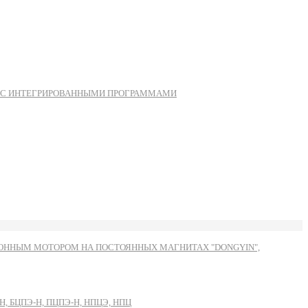
Ы С ИНТЕГРИРОВАННЫМИ ПРОГРАММАМИ
ННЫМ МОТОРОМ НА ПОСТОЯННЫХ МАГНИТАХ "DONGYIN",
, БЦПЭ-Н, ПЦПЭ-Н, НПЦЭ, НПЦ