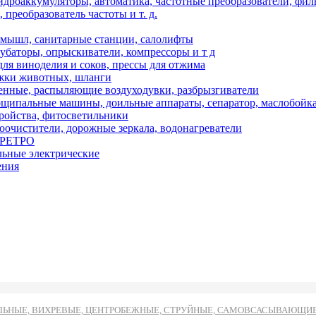
дроаккумуляторы, автоматика, частотные преобразователи, фил
преобразователь частоты и т. д.
мышл, санитарные станции, салолифты
кубаторы, опрыскиватели, компрессоры и т д
ля виноделия и соков, прессы для отжима
ижки животных, шланги
нные, распыляющие воздуходувки, разбрызгиватели
ипальные машины, доильные аппараты, сепаратор, маслобойк
тройства, фитосветильники
оочистители, дорожные зеркала, водонагреватели
и РЕТРО
льные электрические
ения
ЬНЫЕ, ВИХРЕВЫЕ, ЦЕНТРОБЕЖНЫЕ, СТРУЙНЫЕ, САМОВСАСЫВАЮЩИЕ И