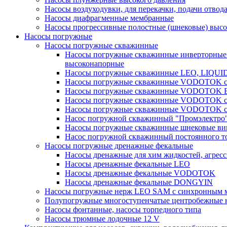
Насосы воздуходувки, для перекачки, подачи отвод
Насосы диафрагменные мембранные
Насосы прогрессивные полостные (шнековые) выс
Насосы погружные
Насосы погружные скважинные
Насосы погружные скважинные инверторные
высоконапорные
Насосы погружные скважинные LEO, LIQUI
Насосы погружные скважинные VODOTOK се
Насосы погружные скважинные VODOTOK 
Насосы погружные скважинные VODOTOK сер
Насосы погружные скважинные VODOTOK сер
Насос погружной скважинный "Промэлектро"
Насосы погружные скважинные шнековые ви
Насос погружной скважинный постоянного то
Насосы погружные дренажные фекальные
Насосы дренажные для хим жидкостей, агрес
Насосы дренажные фекальные LEO
Насосы дренажные фекальные VODOTOK
Насосы дренажные фекальные DONGYIN
Насосы погружные нерж LEO SAM с синхронным м
Полупогружные многоступенчатые центробежные 
Насосы фонтанные, насосы торпедного типа
Насосы трюмные лодочные 12 V