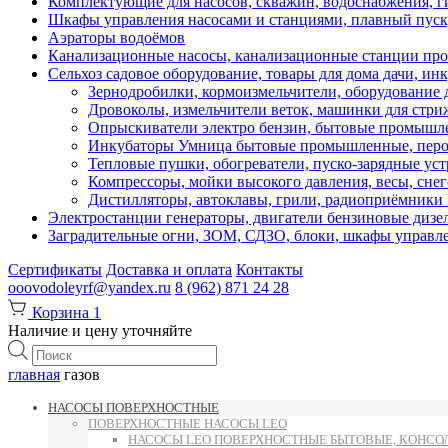
Комплектующие для насосов, скважин, водоснабжения, ги
Шкафы управления насосами и станциями, плавный пуск, 
Аэраторы водоёмов
Канализационные насосы, канализационные станции про
Сельхоз садовое оборудование, товары для дома дачи, ин
Зернодробилки, кормоизмельчители, оборудование д
Дровоколы, измельчители веток, машинки для стр
Опрыскиватели электро бензин, бытовые промышле
Инкубаторы Умница бытовые промышленные, перощ
Тепловые пушки, обогреватели, пуско-зарядные ус
Компрессоры, мойки высокого давления, весы, снег
Дистилляторы, автоклавы, грили, радиоприёмник
Электростанции генераторы, двигатели бензиновые дизе
Заградительные огни, ЗОМ, СДЗО, блоки, шкафы управл
Сертификаты
Доставка и оплата
Контакты
ooovodoleyrf@yandex.ru
8 (962) 871 24 28
Корзина
1
Наличие и цену уточняйте
Поиск
товаров
главная
газов
НАСОСЫ ПОВЕРХНОСТНЫЕ
ПОВЕРХНОСТНЫЕ НАСОСЫ LEO
НАСОСЫ LEO ПОВЕРХНОСТНЫЕ БЫТОВЫЕ, КОНСОЛ