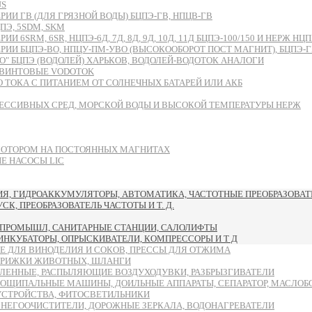
US
И ГВ (ДЛЯ ГРЯЗНОЙ ВОДЫ) БЦПЭ-ГВ, НПЦВ-ГВ
Э, 5SDM, SKM
RM, 6SR, НЦПЭ-6Д, 7Д, 8Д, 9Д, 10Д, 11Д БЦПЭ-100/150 И НЕРЖ НЦПН
БЦПЭ-ВО, НПЦУ-ПМ-УВО (ВЫСОКООБОРОТ ПОСТ МАГНИТ), БЦПЭ-ГВ-ЧУ
 БЦПЭ (ВОДОЛЕЙ) ХАРЬКОВ, ВОДОЛЕЙ-ВОДОТОК АНАЛОГИ
ВИНТОВЫЕ VODOTOK
ТОКА С ПИТАНИЕМ ОТ СОЛНЕЧНЫХ БАТАРЕЙ ИЛИ АКБ
ЕССИВНЫХ СРЕД, МОРСКОЙ ВОДЫ И ВЫСОКОЙ ТЕМПЕРАТУРЫ НЕРЖ
МОТОРОМ НА ПОСТОЯННЫХ МАГНИТАХ
 НАСОСЫ LIC
, ГИДРОАККУМУЛЯТОРЫ, АВТОМАТИКА, ЧАСТОТНЫЕ ПРЕОБРАЗОВАТЕ
, ПРЕОБРАЗОВАТЕЛЬ ЧАСТОТЫ И Т. Д.
ПРОМЫШЛ, САНИТАРНЫЕ СТАНЦИИ, САЛОЛИФТЫ
 ИНКУБАТОРЫ, ОПРЫСКИВАТЕЛИ, КОМПРЕССОРЫ И Т Д
Е ДЛЯ ВИНОДЕЛИЯ И СОКОВ, ПРЕССЫ ДЛЯ ОТЖИМА
ТРИЖКИ ЖИВОТНЫХ, ШЛАНГИ
ЛЕННЫЕ, РАСПЫЛЯЮЩИЕ ВОЗДУХОДУВКИ, РАЗБРЫЗГИВАТЕЛИ
ОЩИПАЛЬНЫЕ МАШИНЫ, ДОИЛЬНЫЕ АППАРАТЫ, СЕПАРАТОР, МАСЛОБ
УСТРОЙСТВА, ФИТОСВЕТИЛЬНИКИ
СНЕГООЧИСТИТЕЛИ, ДОРОЖНЫЕ ЗЕРКАЛА, ВОДОНАГРЕВАТЕЛИ