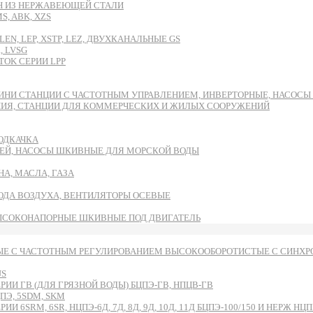
DH ИЗ НЕРЖАВЕЮЩЕЙ СТАЛИ
, ABK, XZS
EN, LEP, XSTP, LEZ, ДВУХКАНАЛЬНЫЕ GS
, LVSG
OK СЕРИИ LPP
ИНИ СТАНЦИИ С ЧАСТОТНЫМ УПРАВЛЕНИЕМ, ИНВЕРТОРНЫЕ, НАСОС
НИЯ, СТАНЦИИ ДЛЯ КОММЕРЧЕСКИХ И ЖИЛЫХ СООРУЖЕНИЙ
ОДКАЧКА
ЕЙ, НАСОСЫ ШКИВНЫЕ ДЛЯ МОРСКОЙ ВОДЫ
А, МАСЛА, ГАЗА
ВОДА ВОЗДУХА, ВЕНТИЛЯТОРЫ ОСЕВЫЕ
ЫСОКОНАПОРНЫЕ ШКИВНЫЕ ПОД ДВИГАТЕЛЬ
Е С ЧАСТОТНЫМ РЕГУЛИРОВАНИЕМ ВЫСОКООБОРОТИСТЫЕ С СИНХРО
US
И ГВ (ДЛЯ ГРЯЗНОЙ ВОДЫ) БЦПЭ-ГВ, НПЦВ-ГВ
Э, 5SDM, SKM
RM, 6SR, НЦПЭ-6Д, 7Д, 8Д, 9Д, 10Д, 11Д БЦПЭ-100/150 И НЕРЖ НЦПН