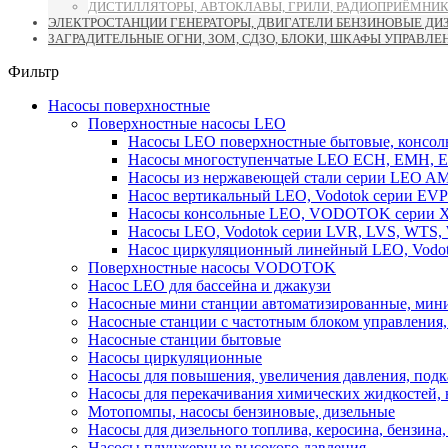
ДИСТИЛЛЯТОРЫ, АВТОКЛАВЫ, ГРИЛИ, РАДИОПРИЁМНИК
ЭЛЕКТРОСТАНЦИИ ГЕНЕРАТОРЫ, ДВИГАТЕЛИ БЕНЗИНОВЫЕ ДИ
ЗАГРАДИТЕЛЬНЫЕ ОГНИ, ЗОМ, СДЗО, БЛОКИ, ШКАФЫ УПРАВЛЕ
Фильтр
Насосы поверхностные
Поверхностные насосы LEO
Насосы LEO поверхностные бытовые, консоль
Насосы многоступенчатые LEO ECH, EMH, E
Насосы из нержавеющей стали серии LEO A
Насос вертикальный LEO, Vodotok серии EVP
Насосы консольные LEO, VODOTOK серии XS
Насосы LEO, Vodotok серии LVR, LVS, WTS
Насос циркуляционный линейный LEO, Vodot
Поверхностные насосы VODOTOK
Насос LEO для бассейна и джакузи
Насосные мини станции автоматизированные, мини
Насосные станции с частотным блоком управления
Насосные станции бытовые
Насосы циркуляционные
Насосы для повышения, увеличения давления, подк
Насосы для перекачивания химических жидкостей,
Мотопомпы, насосы бензиновые, дизельные
Насосы для дизельного топлива, керосина, бензина, 
Насосы плунжерные высокого давления