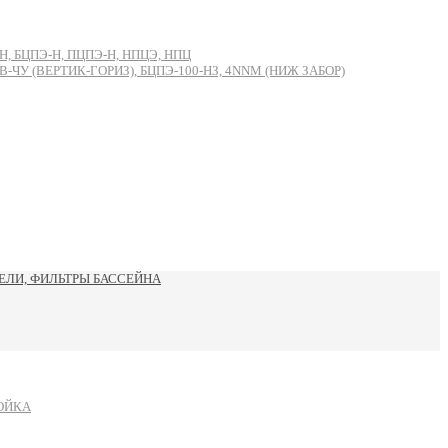
, БЦПЭ-Н, ПЦПЭ-Н, НПЦЭ, НПЦ
 (ВЕРТИК-ГОРИЗ), БЦПЭ-100-НЗ, 4NNM (НИЖ ЗАБОР)
ЛИ, ФИЛЬТРЫ БАССЕЙНА
ОЙКА