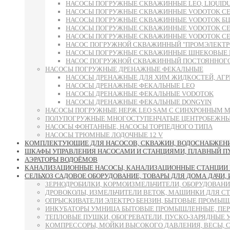
НАСОСЫ ПОГРУЖНЫЕ СКВАЖИННЫЕ LEO, LIQUID
НАСОСЫ ПОГРУЖНЫЕ СКВАЖИННЫЕ VODOTOK СЕРИ
НАСОСЫ ПОГРУЖНЫЕ СКВАЖИННЫЕ VODOTOK БЦП
НАСОСЫ ПОГРУЖНЫЕ СКВАЖИННЫЕ VODOTOK СЕРИИ 6S
НАСОСЫ ПОГРУЖНЫЕ СКВАЖИННЫЕ VODOTOK СЕРИИ 
НАСОС ПОГРУЖНОЙ СКВАЖИННЫЙ "ПРОМЭЛЕКТРО"
НАСОСЫ ПОГРУЖНЫЕ СКВАЖИННЫЕ ШНЕКОВЫЕ 
НАСОС ПОГРУЖНОЙ СКВАЖИННЫЙ ПОСТОЯННОГО 
НАСОСЫ ПОГРУЖНЫЕ ДРЕНАЖНЫЕ ФЕКАЛЬНЫЕ
НАСОСЫ ДРЕНАЖНЫЕ ДЛЯ ХИМ ЖИДКОСТЕЙ, АГР
НАСОСЫ ДРЕНАЖНЫЕ ФЕКАЛЬНЫЕ LEO
НАСОСЫ ДРЕНАЖНЫЕ ФЕКАЛЬНЫЕ VODOTOK
НАСОСЫ ДРЕНАЖНЫЕ ФЕКАЛЬНЫЕ DONGYIN
НАСОСЫ ПОГРУЖНЫЕ НЕРЖ LEO SAM С СИНХРОННЫМ 
ПОЛУПОГРУЖНЫЕ МНОГОСТУПЕНЧАТЫЕ ЦЕНТРОБЕЖНЫЕ
НАСОСЫ ФОНТАННЫЕ, НАСОСЫ ТОРПЕДНОГО ТИПА
НАСОСЫ ТРЮМНЫЕ ЛОДОЧНЫЕ 12 V
КОМПЛЕКТУЮЩИЕ ДЛЯ НАСОСОВ, СКВАЖИН, ВОДОСНАБЖЕНИЯ
ШКАФЫ УПРАВЛЕНИЯ НАСОСАМИ И СТАНЦИЯМИ, ПЛАВНЫЙ ПУСК
АЭРАТОРЫ ВОДОЁМОВ
КАНАЛИЗАЦИОННЫЕ НАСОСЫ, КАНАЛИЗАЦИОННЫЕ СТАНЦИИ 
СЕЛЬХОЗ САДОВОЕ ОБОРУДОВАНИЕ, ТОВАРЫ ДЛЯ ДОМА ДАЧИ,
ЗЕРНОДРОБИЛКИ, КОРМОИЗМЕЛЬЧИТЕЛИ, ОБОРУДОВАНИ
ДРОВОКОЛЫ, ИЗМЕЛЬЧИТЕЛИ ВЕТОК, МАШИНКИ ДЛЯ С
ОПРЫСКИВАТЕЛИ ЭЛЕКТРО БЕНЗИН, БЫТОВЫЕ ПРОМЫШ
ИНКУБАТОРЫ УМНИЦА БЫТОВЫЕ ПРОМЫШЛЕННЫЕ, ПЕР
ТЕПЛОВЫЕ ПУШКИ, ОБОГРЕВАТЕЛИ, ПУСКО-ЗАРЯДНЫЕ 
КОМПРЕССОРЫ, МОЙКИ ВЫСОКОГО ДАВЛЕНИЯ, ВЕСЫ, 