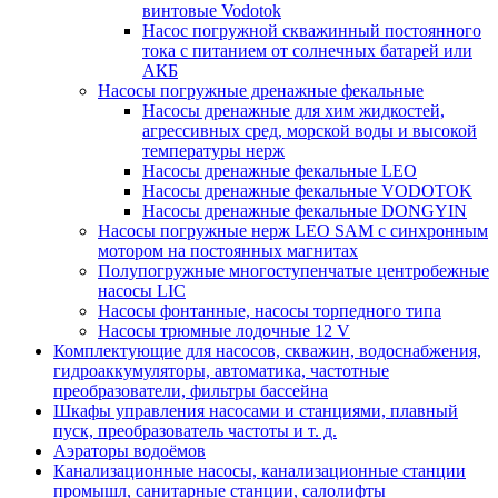
винтовые Vodotok
Насос погружной скважинный постоянного
тока с питанием от солнечных батарей или
АКБ
Насосы погружные дренажные фекальные
Насосы дренажные для хим жидкостей,
агрессивных сред, морской воды и высокой
температуры нерж
Насосы дренажные фекальные LEO
Насосы дренажные фекальные VODOTOK
Насосы дренажные фекальные DONGYIN
Насосы погружные нерж LEO SAM с синхронным
мотором на постоянных магнитах
Полупогружные многоступенчатые центробежные
насосы LIC
Насосы фонтанные, насосы торпедного типа
Насосы трюмные лодочные 12 V
Комплектующие для насосов, скважин, водоснабжения,
гидроаккумуляторы, автоматика, частотные
преобразователи, фильтры бассейна
Шкафы управления насосами и станциями, плавный
пуск, преобразователь частоты и т. д.
Аэраторы водоёмов
Канализационные насосы, канализационные станции
промышл, санитарные станции, салолифты