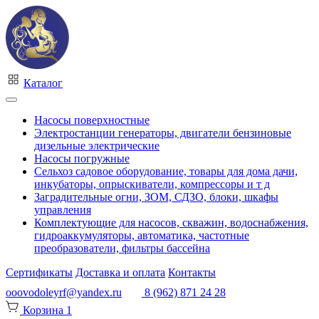
Каталог
Насосы поверхностные
Электростанции генераторы, двигатели бензиновые
дизельные электрические
Насосы погружные
Сельхоз садовое оборудование, товары для дома дачи,
инкубаторы, опрыскиватели, компрессоры и т д
Заградительные огни, ЗОМ, СДЗО, блоки, шкафы
управления
Комплектующие для насосов, скважин, водоснабжения,
гидроаккумуляторы, автоматика, частотные
преобразователи, фильтры бассейна
Сертификаты
Доставка и оплата
Контакты
ooovodoleyrf@yandex.ru
8 (962) 871 24 28
Корзина
1