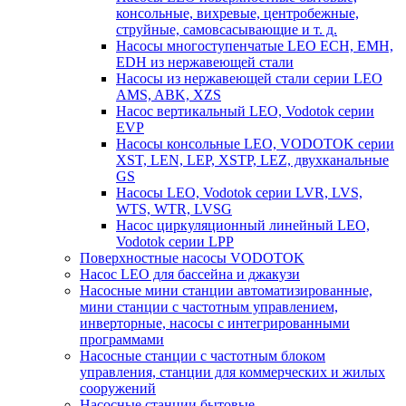
консольные, вихревые, центробежные,
струйные, самовсасывающие и т. д.
Насосы многоступенчатые LEO ECH, EMH,
EDH из нержавеющей стали
Насосы из нержавеющей стали серии LEO
AMS, ABK, XZS
Насос вертикальный LEO, Vodotok серии
EVP
Насосы консольные LEO, VODOTOK серии
XST, LEN, LEP, XSTP, LEZ, двухканальные
GS
Насосы LEO, Vodotok серии LVR, LVS,
WTS, WTR, LVSG
Насос циркуляционный линейный LEO,
Vodotok серии LPP
Поверхностные насосы VODOTOK
Насос LEO для бассейна и джакузи
Насосные мини станции автоматизированные,
мини станции с частотным управлением,
инверторные, насосы с интегрированными
программами
Насосные станции с частотным блоком
управления, станции для коммерческих и жилых
сооружений
Насосные станции бытовые