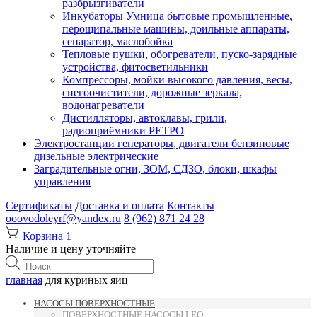
разбрызгиватели
Инкубаторы Умница бытовые промышленные,
перощипальные машины, доильные аппараты,
сепаратор, маслобойка
Тепловые пушки, обогреватели, пуско-зарядные
устройства, фитосветильники
Компрессоры, мойки высокого давления, весы,
снегоочистители, дорожные зеркала,
водонагреватели
Дистилляторы, автоклавы, грили,
радиоприёмники РЕТРО
Электростанции генераторы, двигатели бензиновые
дизельные электрические
Заградительные огни, ЗОМ, СДЗО, блоки, шкафы
управления
Сертификаты
Доставка и оплата
Контакты
ooovodoleyrf@yandex.ru
8 (962) 871 24 28
Корзина
1
Наличие и цену уточняйте
Поиск
товаров
главная
для куриных яиц
НАСОСЫ ПОВЕРХНОСТНЫЕ
ПОВЕРХНОСТНЫЕ НАСОСЫ LEO