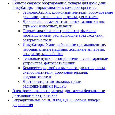
Сельхоз садовое оборудование, товары для дома дачи,
инкубаторы, опрыскиватели, компрессоры и т д
Зернодробилки, кормоизмельчители, оборудование
для виноделия и соков, прессы для отжима
Дровоколы, измельчители веток, машинки для
стрижки животных, шланги
Опрыскиватели электро бензин, бытовые
промышленные, распыляющие воздуходувки,
разбрызгиватели
Инкубаторы Умница бытовые промышленные,
перощипальные машины, доильные аппараты,
сепаратор, маслобойка
Тепловые пушки, обогреватели, пуско-зарядные
устройства, фитосветильники
Компрессоры, мойки высокого давления, весы,
снегоочистители, дорожные зеркала,
водонагреватели
Дистилляторы, автоклавы, грили,
радиоприёмники РЕТРО
Электростанции генераторы, двигатели бензиновые
дизельные электрические
Заградительные огни, ЗОМ, СДЗО, блоки, шкафы
управления