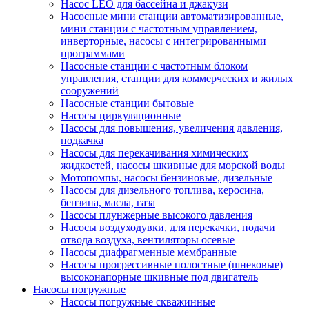
Насос LEO для бассейна и джакузи
Насосные мини станции автоматизированные,
мини станции с частотным управлением,
инверторные, насосы с интегрированными
программами
Насосные станции с частотным блоком
управления, станции для коммерческих и жилых
сооружений
Насосные станции бытовые
Насосы циркуляционные
Насосы для повышения, увеличения давления,
подкачка
Насосы для перекачивания химических
жидкостей, насосы шкивные для морской воды
Мотопомпы, насосы бензиновые, дизельные
Насосы для дизельного топлива, керосина,
бензина, масла, газа
Насосы плунжерные высокого давления
Насосы воздуходувки, для перекачки, подачи
отвода воздуха, вентиляторы осевые
Насосы диафрагменные мембранные
Насосы прогрессивные полостные (шнековые)
высоконапорные шкивные под двигатель
Насосы погружные
Насосы погружные скважинные