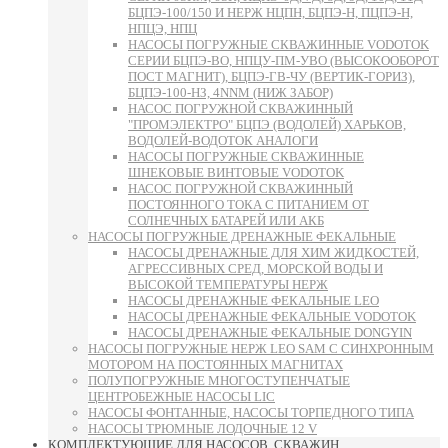
БЦПЭ-100/150 И НЕРЖ НЦПН, БЦПЭ-Н, ПЦПЭ-Н,
НПЦЭ, НПЦ
НАСОСЫ ПОГРУЖНЫЕ СКВАЖИННЫЕ VODOTOK
СЕРИИ БЦПЭ-ВО, НПЦУ-ПМ-УВО (ВЫСОКООБОРОТ
ПОСТ МАГНИТ), БЦПЭ-ГВ-ЧУ (ВЕРТИК-ГОРИЗ),
БЦПЭ-100-НЗ, 4NNM (НИЖ ЗАБОР)
НАСОС ПОГРУЖНОЙ СКВАЖИННЫЙ
"ПРОМЭЛЕКТРО" БЦПЭ (ВОДОЛЕЙ) ХАРЬКОВ,
ВОДОЛЕЙ-ВОДОТОК АНАЛОГИ
НАСОСЫ ПОГРУЖНЫЕ СКВАЖИННЫЕ
ШНЕКОВЫЕ ВИНТОВЫЕ VODOTOK
НАСОС ПОГРУЖНОЙ СКВАЖИННЫЙ
ПОСТОЯННОГО ТОКА С ПИТАНИЕМ ОТ
СОЛНЕЧНЫХ БАТАРЕЙ ИЛИ АКБ
НАСОСЫ ПОГРУЖНЫЕ ДРЕНАЖНЫЕ ФЕКАЛЬНЫЕ
НАСОСЫ ДРЕНАЖНЫЕ ДЛЯ ХИМ ЖИДКОСТЕЙ,
АГРЕССИВНЫХ СРЕД, МОРСКОЙ ВОДЫ И
ВЫСОКОЙ ТЕМПЕРАТУРЫ НЕРЖ
НАСОСЫ ДРЕНАЖНЫЕ ФЕКАЛЬНЫЕ LEO
НАСОСЫ ДРЕНАЖНЫЕ ФЕКАЛЬНЫЕ VODOTOK
НАСОСЫ ДРЕНАЖНЫЕ ФЕКАЛЬНЫЕ DONGYIN
НАСОСЫ ПОГРУЖНЫЕ НЕРЖ LEO SAM С СИНХРОННЫМ
МОТОРОМ НА ПОСТОЯННЫХ МАГНИТАХ
ПОЛУПОГРУЖНЫЕ МНОГОСТУПЕНЧАТЫЕ
ЦЕНТРОБЕЖНЫЕ НАСОСЫ LIC
НАСОСЫ ФОНТАННЫЕ, НАСОСЫ ТОРПЕДНОГО ТИПА
НАСОСЫ ТРЮМНЫЕ ЛОДОЧНЫЕ 12 V
КОМПЛЕКТУЮЩИЕ ДЛЯ НАСОСОВ, СКВАЖИН,