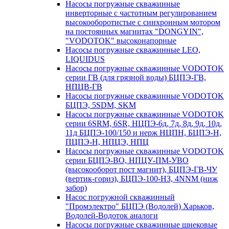
Насосы погружные скважинные
инверторные с частотным регулированием
высокооборотистые с синхронным мотором
на постоянных магнитах "DONGYIN",
"VODOTOK" высоконапорные
Насосы погружные скважинные LEO,
LIQUIDUS
Насосы погружные скважинные VODOTOK
серии ГВ (для грязной воды) БЦПЭ-ГВ,
НПЦВ-ГВ
Насосы погружные скважинные VODOTOK
БЦПЭ, 5SDM, SKM
Насосы погружные скважинные VODOTOK
серии 6SRM, 6SR, НЦПЭ-6д, 7д, 8д, 9д, 10д,
11д БЦПЭ-100/150 и нерж НЦПН, БЦПЭ-Н,
ПЦПЭ-Н, НПЦЭ, НПЦ
Насосы погружные скважинные VODOTOK
серии БЦПЭ-ВО, НПЦУ-ПМ-УВО
(высокооборот пост магнит), БЦПЭ-ГВ-ЧУ
(вертик-гориз), БЦПЭ-100-НЗ, 4NNM (ниж
забор)
Насос погружной скважинный
"Промэлектро" БЦПЭ (Водолей) Харьков,
Водолей-Водоток аналоги
Насосы погружные скважинные шнековые