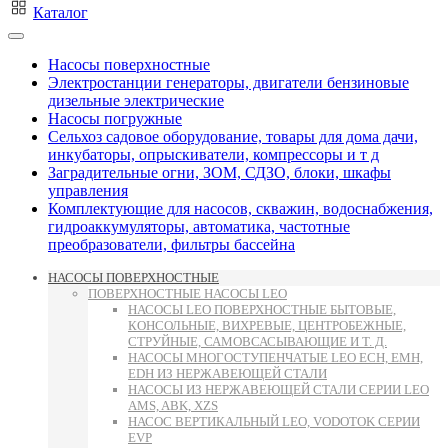
Каталог
Насосы поверхностные
Электростанции генераторы, двигатели бензиновые
дизельные электрические
Насосы погружные
Сельхоз садовое оборудование, товары для дома дачи,
инкубаторы, опрыскиватели, компрессоры и т д
Заградительные огни, ЗОМ, СДЗО, блоки, шкафы
управления
Комплектующие для насосов, скважин, водоснабжения,
гидроаккумуляторы, автоматика, частотные
преобразователи, фильтры бассейна
НАСОСЫ ПОВЕРХНОСТНЫЕ
ПОВЕРХНОСТНЫЕ НАСОСЫ LEO
НАСОСЫ LEO ПОВЕРХНОСТНЫЕ БЫТОВЫЕ,
КОНСОЛЬНЫЕ, ВИХРЕВЫЕ, ЦЕНТРОБЕЖНЫЕ,
СТРУЙНЫЕ, САМОВСАСЫВАЮЩИЕ И Т. Д.
НАСОСЫ МНОГОСТУПЕНЧАТЫЕ LEO ECH, EMH,
EDH ИЗ НЕРЖАВЕЮЩЕЙ СТАЛИ
НАСОСЫ ИЗ НЕРЖАВЕЮЩЕЙ СТАЛИ СЕРИИ LEO
AMS, ABK, XZS
НАСОС ВЕРТИКАЛЬНЫЙ LEO, VODOTOK СЕРИИ
EVP