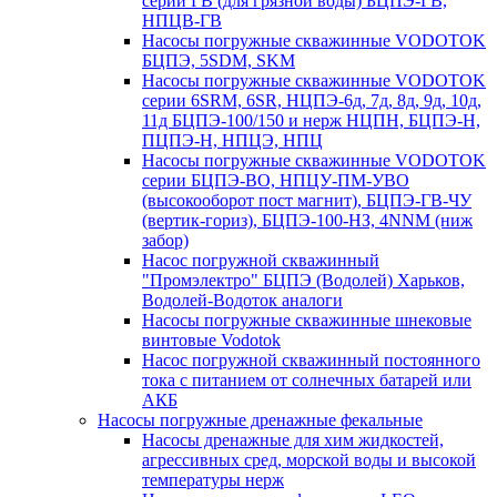
серии ГВ (для грязной воды) БЦПЭ-ГВ,
НПЦВ-ГВ
Насосы погружные скважинные VODOTOK
БЦПЭ, 5SDM, SKM
Насосы погружные скважинные VODOTOK
серии 6SRM, 6SR, НЦПЭ-6д, 7д, 8д, 9д, 10д,
11д БЦПЭ-100/150 и нерж НЦПН, БЦПЭ-Н,
ПЦПЭ-Н, НПЦЭ, НПЦ
Насосы погружные скважинные VODOTOK
серии БЦПЭ-ВО, НПЦУ-ПМ-УВО
(высокооборот пост магнит), БЦПЭ-ГВ-ЧУ
(вертик-гориз), БЦПЭ-100-НЗ, 4NNM (ниж
забор)
Насос погружной скважинный
"Промэлектро" БЦПЭ (Водолей) Харьков,
Водолей-Водоток аналоги
Насосы погружные скважинные шнековые
винтовые Vodotok
Насос погружной скважинный постоянного
тока с питанием от солнечных батарей или
АКБ
Насосы погружные дренажные фекальные
Насосы дренажные для хим жидкостей,
агрессивных сред, морской воды и высокой
температуры нерж