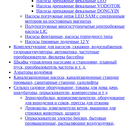
Насосы дренажные фекальные LEO
Насосы дренажные фекальные VODOTOK
Насосы дренажные фекальные DONGYIN
Насосы погружные нерж LEO SAM с синхронным
мотором на постоянных магнитах
Полупогружные многоступенчатые центробежные
насосы LIC
Насосы фонтанные, насосы торпедного типа
Насосы трюмные лодочные 12 V
Комплектующие для насосов, скважин, водоснабжения,
гидроаккумуляторы, автоматика, частотные
преобразователи, фильтры бассейна
Шкафы управления насосами и станциями, плавный
пуск, преобразователь частоты и т. д.
Аэраторы водоёмов
Канализационные насосы, канализационные станции
промышл, санитарные станции, салолифты
Сельхоз садовое оборудование, товары для дома дачи,
инкубаторы, опрыскиватели, компрессоры и т д
Зернодробилки, кормоизмельчители, оборудование
для виноделия и соков, прессы для отжима
Дровоколы, измельчители веток, машинки для
стрижки животных, шланги
Опрыскиватели электро бензин, бытовые
промышленные, распыляющие воздуходувки,