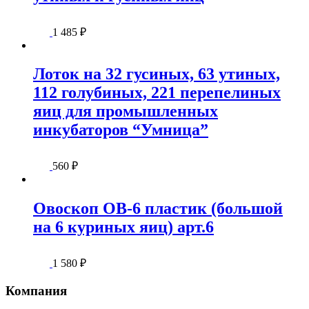
1 485
₽
Лоток на 32 гусиных, 63 утиных,
112 голубиных, 221 перепелиных
яиц для промышленных
инкубаторов “Умница”
560
₽
Овоскоп ОВ-6 пластик (большой
на 6 куриных яиц) арт.6
1 580
₽
Компания