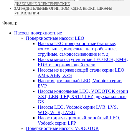
ДИЗЕЛЬНЫЕ ЭЛЕКТРИЧЕСКИЕ
ЗАГРАДИТЕЛЬНЫЕ ОГНИ, ЗОМ, СДЗО, БЛОКИ, ШКАФЫ
УПРАВЛЕНИЯ
Фильтр
Насосы поверхностные
Поверхностные насосы LEO
Насосы LEO поверхностные бытовые,
консольные, вихревые, центробежные,
струйные, самовсасывающие и т. д.
Насосы многоступенчатые LEO ECH, EMH,
EDH из нержавеющей стали
Насосы из нержавеющей стали серии LEO
AMS, ABK, XZS
Насос вертикальный LEO, Vodotok серии
EVP
Насосы консольные LEO, VODOTOK серии
XST, LEN, LEP, XSTP, LEZ, двухканальные
GS
Насосы LEO, Vodotok серии LVR, LVS,
WTS, WTR, LVSG
Насос циркуляционный линейный LEO,
Vodotok серии LPP
Поверхностные насосы VODOTOK