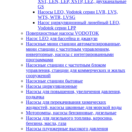
XST, LEN, LEP, XSTP, LEZ, двухканальные
GS
Насосы LEO, Vodotok серии LVR, LVS,
WTS, WTR, LVSG
Насос циркуляционный линейный LEO,
Vodotok серии LPP
Поверхностные насосы VODOTOK
Насос LEO для бассейна и джакузи
Насосные мини станции автоматизированные,
мини станции с частотным управлением,
инверторные, насосы с интегрированными
программами
Насосные станции с частотным блоком
управления, станции для коммерческих и жилых
сооружений
Насосные станции бытовые
Насосы циркуляционные
Насосы для повышения, увеличения давления,
подкачка
Насосы для перекачивания химических
жидкостей, насосы шкивные для морской воды
Мотопомпы, насосы бензиновые, дизельные
Насосы для дизельного топлива, керосина,
бензина, масла, газа
Насосы плунжерные высокого давления