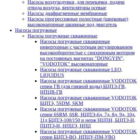
Насосы воздуходувки, для перекачки, подачи
отвода воздуха, вентиляторы осевые
Насосы диафрагменные мембранные
Насосы прогрессивные полостные (шнековые)
высоконапорные шкивные под двигатель
Насосы погружные
Насосы погружные скважинные
Насосы погружные скважинные
инверторные с частотным регулированием
высокооборотистые с синхронным мотором
на постоянных магнитах "DONGYIN",
"VODOTOK" высоконапорные
Насосы погружные скважинные LEO,
LIQUIDUS
Насосы погружные скважинные VODOTOK
серии ГВ (для грязной воды) БЦПЭ-ГВ,
НПЦВ-ГВ
Насосы погружные скважинные VODOTOK
БЦПЭ, 5SDM, SKM
Насосы погружные скважинные VODOTOK
серии 6SRM, 6SR, НЦПЭ-6д, 7д, 8д, 9д, 10д,
11д БЦПЭ-100/150 и нерж НЦПН, БЦПЭ-Н,
ПЦПЭ-Н, НПЦЭ, НПЦ
Насосы погружные скважинные VODOTOK
серии БЦПЭ-ВО, НПЦУ-ПМ-УВО