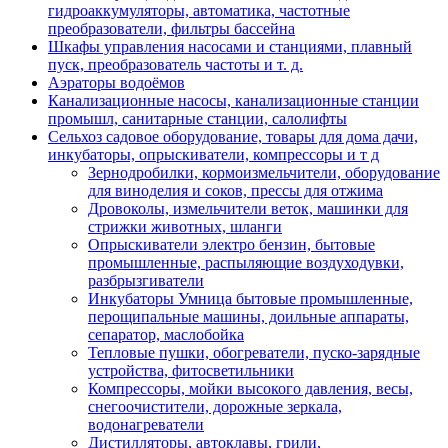
гидроаккумуляторы, автоматика, частотные
преобразователи, фильтры бассейна
Шкафы управления насосами и станциями, плавный
пуск, преобразователь частоты и т. д.
Аэраторы водоёмов
Канализационные насосы, канализационные станции
промышл, санитарные станции, салолифты
Сельхоз садовое оборудование, товары для дома дачи,
инкубаторы, опрыскиватели, компрессоры и т д
Зернодробилки, кормоизмельчители, оборудование
для виноделия и соков, прессы для отжима
Дровоколы, измельчители веток, машинки для
стрижки животных, шланги
Опрыскиватели электро бензин, бытовые
промышленные, распыляющие воздуходувки,
разбрызгиватели
Инкубаторы Умница бытовые промышленные,
перощипальные машины, доильные аппараты,
сепаратор, маслобойка
Тепловые пушки, обогреватели, пуско-зарядные
устройства, фитосветильники
Компрессоры, мойки высокого давления, весы,
снегоочистители, дорожные зеркала,
водонагреватели
Дистилляторы, автоклавы, грили,