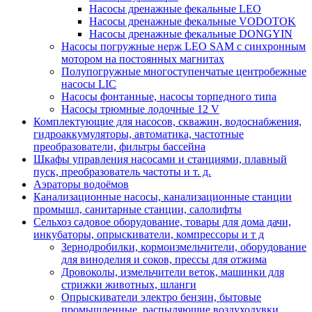
Насосы дренажные фекальные LEO
Насосы дренажные фекальные VODOTOK
Насосы дренажные фекальные DONGYIN
Насосы погружные нерж LEO SAM с синхронным
мотором на постоянных магнитах
Полупогружные многоступенчатые центробежные
насосы LIC
Насосы фонтанные, насосы торпедного типа
Насосы трюмные лодочные 12 V
Комплектующие для насосов, скважин, водоснабжения,
гидроаккумуляторы, автоматика, частотные
преобразователи, фильтры бассейна
Шкафы управления насосами и станциями, плавный
пуск, преобразователь частоты и т. д.
Аэраторы водоёмов
Канализационные насосы, канализационные станции
промышл, санитарные станции, салолифты
Сельхоз садовое оборудование, товары для дома дачи,
инкубаторы, опрыскиватели, компрессоры и т д
Зернодробилки, кормоизмельчители, оборудование
для виноделия и соков, прессы для отжима
Дровоколы, измельчители веток, машинки для
стрижки животных, шланги
Опрыскиватели электро бензин, бытовые
промышленные, распыляющие воздуходувки,