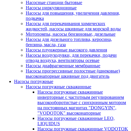
Насосные станции бытовые
Насосы циркуляционные
Насосы для повышения, увеличения давления,
подкачка
Насосы для перекачивания химических
жидкостей, насосы шкивные для морской воды
Мотопомпы, насосы бензиновые, дизельные
Насосы для дизельного топлива, керосина,
бензина, масла, газа
Насосы плунжерные высокого давления
Насосы воздуходувки, для перекачки, подачи
отвода воздуха, вентиляторы осевые
Насосы диафрагменные мембранные
Насосы прогрессивные полостные (шнековые)
высоконапорные шкивные под двигатель
Насосы погружные
Насосы погружные скважинные
Насосы погружные скважинные
инверторные с частотным регулированием
высокооборотистые с синхронным мотором
на постоянных магнитах "DONGYIN",
"VODOTOK" высоконапорные
Насосы погружные скважинные LEO,
LIQUIDUS
Насосы погружные скважинные VODOTOK