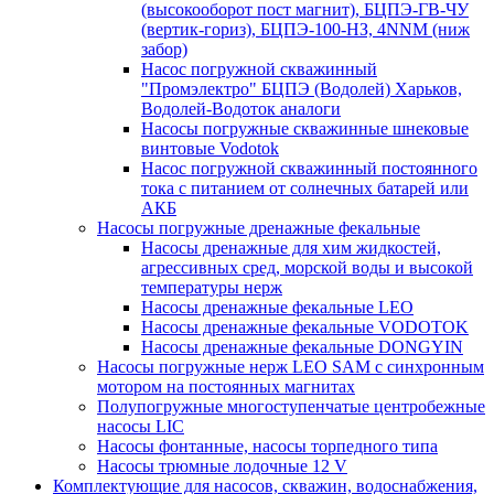
(высокооборот пост магнит), БЦПЭ-ГВ-ЧУ
(вертик-гориз), БЦПЭ-100-НЗ, 4NNM (ниж
забор)
Насос погружной скважинный
"Промэлектро" БЦПЭ (Водолей) Харьков,
Водолей-Водоток аналоги
Насосы погружные скважинные шнековые
винтовые Vodotok
Насос погружной скважинный постоянного
тока с питанием от солнечных батарей или
АКБ
Насосы погружные дренажные фекальные
Насосы дренажные для хим жидкостей,
агрессивных сред, морской воды и высокой
температуры нерж
Насосы дренажные фекальные LEO
Насосы дренажные фекальные VODOTOK
Насосы дренажные фекальные DONGYIN
Насосы погружные нерж LEO SAM с синхронным
мотором на постоянных магнитах
Полупогружные многоступенчатые центробежные
насосы LIC
Насосы фонтанные, насосы торпедного типа
Насосы трюмные лодочные 12 V
Комплектующие для насосов, скважин, водоснабжения,