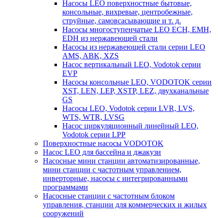
Насосы LEO поверхностные бытовые,
консольные, вихревые, центробежные,
струйные, самовсасывающие и т. д.
Насосы многоступенчатые LEO ECH, EMH,
EDH из нержавеющей стали
Насосы из нержавеющей стали серии LEO
AMS, ABK, XZS
Насос вертикальный LEO, Vodotok серии
EVP
Насосы консольные LEO, VODOTOK серии
XST, LEN, LEP, XSTP, LEZ, двухканальные
GS
Насосы LEO, Vodotok серии LVR, LVS,
WTS, WTR, LVSG
Насос циркуляционный линейный LEO,
Vodotok серии LPP
Поверхностные насосы VODOTOK
Насос LEO для бассейна и джакузи
Насосные мини станции автоматизированные,
мини станции с частотным управлением,
инверторные, насосы с интегрированными
программами
Насосные станции с частотным блоком
управления, станции для коммерческих и жилых
сооружений