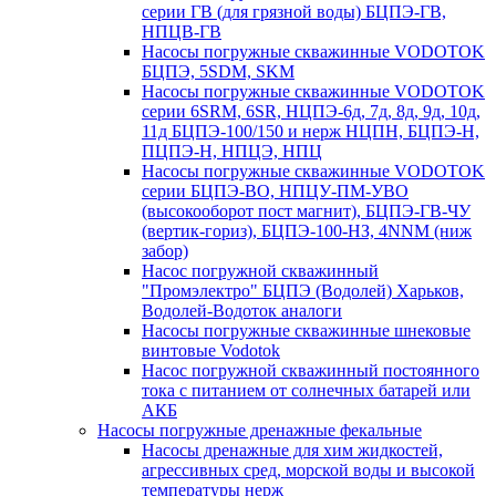
серии ГВ (для грязной воды) БЦПЭ-ГВ,
НПЦВ-ГВ
Насосы погружные скважинные VODOTOK
БЦПЭ, 5SDM, SKM
Насосы погружные скважинные VODOTOK
серии 6SRM, 6SR, НЦПЭ-6д, 7д, 8д, 9д, 10д,
11д БЦПЭ-100/150 и нерж НЦПН, БЦПЭ-Н,
ПЦПЭ-Н, НПЦЭ, НПЦ
Насосы погружные скважинные VODOTOK
серии БЦПЭ-ВО, НПЦУ-ПМ-УВО
(высокооборот пост магнит), БЦПЭ-ГВ-ЧУ
(вертик-гориз), БЦПЭ-100-НЗ, 4NNM (ниж
забор)
Насос погружной скважинный
"Промэлектро" БЦПЭ (Водолей) Харьков,
Водолей-Водоток аналоги
Насосы погружные скважинные шнековые
винтовые Vodotok
Насос погружной скважинный постоянного
тока с питанием от солнечных батарей или
АКБ
Насосы погружные дренажные фекальные
Насосы дренажные для хим жидкостей,
агрессивных сред, морской воды и высокой
температуры нерж