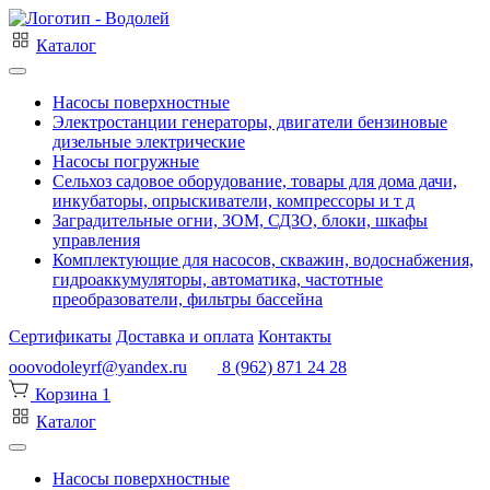
Каталог
Насосы поверхностные
Электростанции генераторы, двигатели бензиновые
дизельные электрические
Насосы погружные
Сельхоз садовое оборудование, товары для дома дачи,
инкубаторы, опрыскиватели, компрессоры и т д
Заградительные огни, ЗОМ, СДЗО, блоки, шкафы
управления
Комплектующие для насосов, скважин, водоснабжения,
гидроаккумуляторы, автоматика, частотные
преобразователи, фильтры бассейна
Сертификаты
Доставка и оплата
Контакты
ooovodoleyrf@yandex.ru
8 (962) 871 24 28
Корзина
1
Каталог
Насосы поверхностные