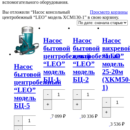
вспомогательного оборудования.
Вы отложили “Насос консольный
Просмотр корзины
центробежный “LEO” модель XCM130-1” в свою корзину.
Насос
Насос
Насос
бытовой
бытовой
вихрево
центробежный
центробежный
“LEO”
“LEO”
“LEO”
модель
Насос
модель
модель
25-20м
бытовой
БЦ-1
БЦ-2
(XKM50
центробежный
1)
“LEO”
Количество
Количество
-
-
товара
товара
модель
Количест
Насос
Насос
-
товара
+
+
БЦ-5
бытовой
бытовой
Насос
центробежный
центробежный
+
вихревой
"LEO"
"LEO"
7 099
₽
10 336
₽
Количество
"LEO"
модель
модель
-
товара
модель
БЦ-1
БЦ-2
3 536
₽
Насос
25-