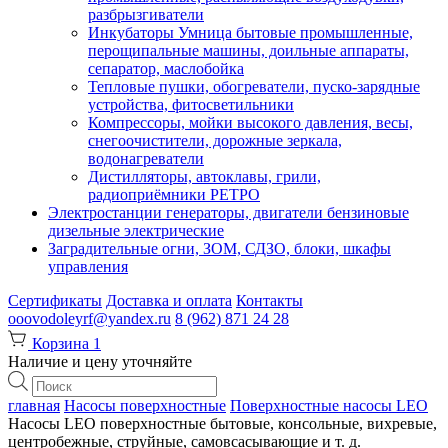
разбрызгиватели
Инкубаторы Умница бытовые промышленные,
перощипальные машины, доильные аппараты,
сепаратор, маслобойка
Тепловые пушки, обогреватели, пуско-зарядные
устройства, фитосветильники
Компрессоры, мойки высокого давления, весы,
снегоочистители, дорожные зеркала,
водонагреватели
Дистилляторы, автоклавы, грили,
радиоприёмники РЕТРО
Электростанции генераторы, двигатели бензиновые
дизельные электрические
Заградительные огни, ЗОМ, СДЗО, блоки, шкафы
управления
Сертификаты
Доставка и оплата
Контакты
ooovodoleyrf@yandex.ru
8 (962) 871 24 28
Корзина
1
Наличие и цену уточняйте
Поиск
товаров
главная
Насосы поверхностные
Поверхностные насосы LEO
Насосы LEO поверхностные бытовые, консольные, вихревые,
центробежные, струйные, самовсасывающие и т. д.