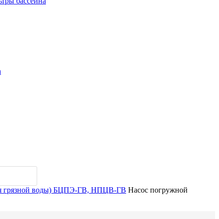
ьтры бассейна
а
я грязной воды) БЦПЭ-ГВ, НПЦВ-ГВ
Насос погружной