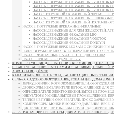
НАСОСЫ ПОГРУЖНЫЕ СКВАЖИННЫЕ VODOTOK БЦП
НАСОСЫ ПОГРУЖНЫЕ СКВАЖИННЫЕ VODOTOK СЕРИИ 6S
НАСОСЫ ПОГРУЖНЫЕ СКВАЖИННЫЕ VODOTOK СЕРИИ 
НАСОС ПОГРУЖНОЙ СКВАЖИННЫЙ "ПРОМЭЛЕКТРО"
НАСОСЫ ПОГРУЖНЫЕ СКВАЖИННЫЕ ШНЕКОВЫЕ 
НАСОС ПОГРУЖНОЙ СКВАЖИННЫЙ ПОСТОЯННОГО 
НАСОСЫ ПОГРУЖНЫЕ ДРЕНАЖНЫЕ ФЕКАЛЬНЫЕ
НАСОСЫ ДРЕНАЖНЫЕ ДЛЯ ХИМ ЖИДКОСТЕЙ, АГР
НАСОСЫ ДРЕНАЖНЫЕ ФЕКАЛЬНЫЕ LEO
НАСОСЫ ДРЕНАЖНЫЕ ФЕКАЛЬНЫЕ VODOTOK
НАСОСЫ ДРЕНАЖНЫЕ ФЕКАЛЬНЫЕ DONGYIN
НАСОСЫ ПОГРУЖНЫЕ НЕРЖ LEO SAM С СИНХРОННЫМ 
ПОЛУПОГРУЖНЫЕ МНОГОСТУПЕНЧАТЫЕ ЦЕНТРОБЕЖНЫЕ
НАСОСЫ ФОНТАННЫЕ, НАСОСЫ ТОРПЕДНОГО ТИПА
НАСОСЫ ТРЮМНЫЕ ЛОДОЧНЫЕ 12 V
КОМПЛЕКТУЮЩИЕ ДЛЯ НАСОСОВ, СКВАЖИН, ВОДОСНАБЖЕНИЯ
ШКАФЫ УПРАВЛЕНИЯ НАСОСАМИ И СТАНЦИЯМИ, ПЛАВНЫЙ ПУСК
АЭРАТОРЫ ВОДОЁМОВ
КАНАЛИЗАЦИОННЫЕ НАСОСЫ, КАНАЛИЗАЦИОННЫЕ СТАНЦИИ 
СЕЛЬХОЗ САДОВОЕ ОБОРУДОВАНИЕ, ТОВАРЫ ДЛЯ ДОМА ДАЧИ,
ЗЕРНОДРОБИЛКИ, КОРМОИЗМЕЛЬЧИТЕЛИ, ОБОРУДОВАНИ
ДРОВОКОЛЫ, ИЗМЕЛЬЧИТЕЛИ ВЕТОК, МАШИНКИ ДЛЯ С
ОПРЫСКИВАТЕЛИ ЭЛЕКТРО БЕНЗИН, БЫТОВЫЕ ПРОМЫШ
ИНКУБАТОРЫ УМНИЦА БЫТОВЫЕ ПРОМЫШЛЕННЫЕ, ПЕР
ТЕПЛОВЫЕ ПУШКИ, ОБОГРЕВАТЕЛИ, ПУСКО-ЗАРЯДНЫЕ 
КОМПРЕССОРЫ, МОЙКИ ВЫСОКОГО ДАВЛЕНИЯ, ВЕСЫ, 
ДИСТИЛЛЯТОРЫ, АВТОКЛАВЫ, ГРИЛИ, РАДИОПРИЁМНИК
ЭЛЕКТРОСТАНЦИИ ГЕНЕРАТОРЫ, ДВИГАТЕЛИ БЕНЗИНОВЫЕ ДИ