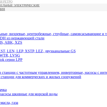
И РЕТРО
ЗЕЛЬНЫЕ ЭЛЕКТРИЧЕСКИЕ
НИЯ
ные, вихревые, центробежные, струйные, самовсасывающие и т.
DH из нержавеющей стали
MS, ABK, XZS
T, LEN, LEP, XSTP, LEZ, двухканальные GS
, WTR, LVSG
ok серии LPP
 станции с частотным управлением, инверторные, насосы с и
, станции для коммерческих и жилых сооружений
ачка
 насосы шкивные для морской воды
масла, газа