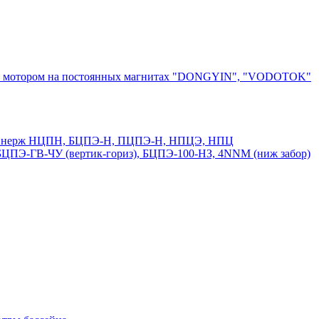
ным мотором на постоянных магнитах "DONGYIN", "VODOTOK"
50 и нерж НЦПН, БЦПЭ-Н, ПЦПЭ-Н, НПЦЭ, НПЦ
ПЭ-ГВ-ЧУ (вертик-гориз), БЦПЭ-100-НЗ, 4NNM (ниж забор)