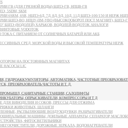
US
И ГВ (ДЛЯ ГРЯЗНОЙ ВОДЫ) БЦПЭ-ГВ, НПЦВ-ГВ
Э, 5SDM, SKM
RM, 6SR, НЦПЭ-6Д, 7Д, 8Д, 9Д, 10Д, 11Д БЦПЭ-100/150 И НЕРЖ НЦПН
БЦПЭ-ВО, НПЦУ-ПМ-УВО (ВЫСОКООБОРОТ ПОСТ МАГНИТ), БЦПЭ-ГВ-ЧУ
 БЦПЭ (ВОДОЛЕЙ) ХАРЬКОВ, ВОДОЛЕЙ-ВОДОТОК АНАЛОГИ
ВИНТОВЫЕ VODOTOK
ТОКА С ПИТАНИЕМ ОТ СОЛНЕЧНЫХ БАТАРЕЙ ИЛИ АКБ
ЕССИВНЫХ СРЕД, МОРСКОЙ ВОДЫ И ВЫСОКОЙ ТЕМПЕРАТУРЫ НЕРЖ
МОТОРОМ НА ПОСТОЯННЫХ МАГНИТАХ
 НАСОСЫ LIC
, ГИДРОАККУМУЛЯТОРЫ, АВТОМАТИКА, ЧАСТОТНЫЕ ПРЕОБРАЗОВАТЕ
, ПРЕОБРАЗОВАТЕЛЬ ЧАСТОТЫ И Т. Д.
ПРОМЫШЛ, САНИТАРНЫЕ СТАНЦИИ, САЛОЛИФТЫ
 ИНКУБАТОРЫ, ОПРЫСКИВАТЕЛИ, КОМПРЕССОРЫ И Т Д
Е ДЛЯ ВИНОДЕЛИЯ И СОКОВ, ПРЕССЫ ДЛЯ ОТЖИМА
ТРИЖКИ ЖИВОТНЫХ, ШЛАНГИ
ЛЕННЫЕ, РАСПЫЛЯЮЩИЕ ВОЗДУХОДУВКИ, РАЗБРЫЗГИВАТЕЛИ
ОЩИПАЛЬНЫЕ МАШИНЫ, ДОИЛЬНЫЕ АППАРАТЫ, СЕПАРАТОР, МАСЛОБ
УСТРОЙСТВА, ФИТОСВЕТИЛЬНИКИ
СНЕГООЧИСТИТЕЛИ, ДОРОЖНЫЕ ЗЕРКАЛА, ВОДОНАГРЕВАТЕЛИ