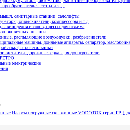
дроаккумуляторы, автоматика, частотные преобразователи, фил
преобразователь частоты и т. д.
мышл, санитарные станции, салолифты
кубаторы, опрыскиватели, компрессоры и т д
ля виноделия и соков, прессы для отжима
ижки животных, шланги
нные, распыляющие воздуходувки, разбрызгиватели
ипальные машины, доильные аппараты, сепаратор, маслобойк
тройства, фитосветильники
оочистители, дорожные зеркала, водонагреватели
и РЕТРО
льные электрические
ения
инные
Насосы погружные скважинные VODOTOK серии ГВ (дл