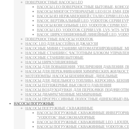
ПОВЕРХНОСТНЫЕ НАСОСЫ LEO
НАСОСЫ LEO ПОВЕРХНОСТНЫЕ БЫТОВЫЕ, КОНСОЛ
НАСОСЫ МНОГОСТУПЕНЧАТЫЕ LEO ECH, EMH, E
НАСОСЫ ИЗ НЕРЖАВЕЮЩЕЙ СТАЛИ СЕРИИ LEO AMS
НАСОС ВЕРТИКАЛЬНЫЙ LEO, VODOTOK СЕРИИ EVP
НАСОСЫ КОНСОЛЬНЫЕ LEO, VODOTOK СЕРИИ XST, L
НАСОСЫ LEO, VODOTOK СЕРИИ LVR, LVS, WTS, WTR
НАСОС ЦИРКУЛЯЦИОННЫЙ ЛИНЕЙНЫЙ LEO, VODOT
ПОВЕРХНОСТНЫЕ НАСОСЫ VODOTOK
НАСОС LEO ДЛЯ БАССЕЙНА И ДЖАКУЗИ
НАСОСНЫЕ МИНИ СТАНЦИИ АВТОМАТИЗИРОВАННЫЕ, М
НАСОСНЫЕ СТАНЦИИ С ЧАСТОТНЫМ БЛОКОМ УПРАВЛЕ
НАСОСНЫЕ СТАНЦИИ БЫТОВЫЕ
НАСОСЫ ЦИРКУЛЯЦИОННЫЕ
НАСОСЫ ДЛЯ ПОВЫШЕНИЯ, УВЕЛИЧЕНИЯ ДАВЛЕНИЯ, П
НАСОСЫ ДЛЯ ПЕРЕКАЧИВАНИЯ ХИМИЧЕСКИХ ЖИДКОСТ
МОТОПОМПЫ, НАСОСЫ БЕНЗИНОВЫЕ, ДИЗЕЛЬНЫЕ
НАСОСЫ ДЛЯ ДИЗЕЛЬНОГО ТОПЛИВА, КЕРОСИНА, БЕНЗИН
НАСОСЫ ПЛУНЖЕРНЫЕ ВЫСОКОГО ДАВЛЕНИЯ
НАСОСЫ ВОЗДУХОДУВКИ, ДЛЯ ПЕРЕКАЧКИ, ПОДАЧИ ОТ
НАСОСЫ ДИАФРАГМЕННЫЕ МЕМБРАННЫЕ
НАСОСЫ ПРОГРЕССИВНЫЕ ПОЛОСТНЫЕ (ШНЕКОВЫЕ) В
НАСОСЫ ПОГРУЖНЫЕ
НАСОСЫ ПОГРУЖНЫЕ СКВАЖИННЫЕ
НАСОСЫ ПОГРУЖНЫЕ СКВАЖИННЫЕ ИНВЕРТОРНЫ
"VODOTOK" ВЫСОКОНАПОРНЫЕ
НАСОСЫ ПОГРУЖНЫЕ СКВАЖИННЫЕ LEO, LIQUID
НАСОСЫ ПОГРУЖНЫЕ СКВАЖИННЫЕ VODOTOK СЕРИ