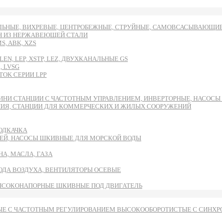
ЬНЫЕ, ВИХРЕВЫЕ, ЦЕНТРОБЕЖНЫЕ, СТРУЙНЫЕ, САМОВСАСЫВАЮЩИЕ И
DH ИЗ НЕРЖАВЕЮЩЕЙ СТАЛИ
, ABK, XZS
EN, LEP, XSTP, LEZ, ДВУХКАНАЛЬНЫЕ GS
, LVSG
OK СЕРИИ LPP
ИНИ СТАНЦИИ С ЧАСТОТНЫМ УПРАВЛЕНИЕМ, ИНВЕРТОРНЫЕ, НАСОС
НИЯ, СТАНЦИИ ДЛЯ КОММЕРЧЕСКИХ И ЖИЛЫХ СООРУЖЕНИЙ
ОДКАЧКА
ЕЙ, НАСОСЫ ШКИВНЫЕ ДЛЯ МОРСКОЙ ВОДЫ
А, МАСЛА, ГАЗА
ВОДА ВОЗДУХА, ВЕНТИЛЯТОРЫ ОСЕВЫЕ
ЫСОКОНАПОРНЫЕ ШКИВНЫЕ ПОД ДВИГАТЕЛЬ
Е С ЧАСТОТНЫМ РЕГУЛИРОВАНИЕМ ВЫСОКООБОРОТИСТЫЕ С СИНХРО