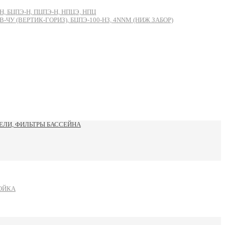
, БЦПЭ-Н, ПЦПЭ-Н, НПЦЭ, НПЦ
 (ВЕРТИК-ГОРИЗ), БЦПЭ-100-НЗ, 4NNM (НИЖ ЗАБОР)
ЛИ, ФИЛЬТРЫ БАССЕЙНА
ОЙКА