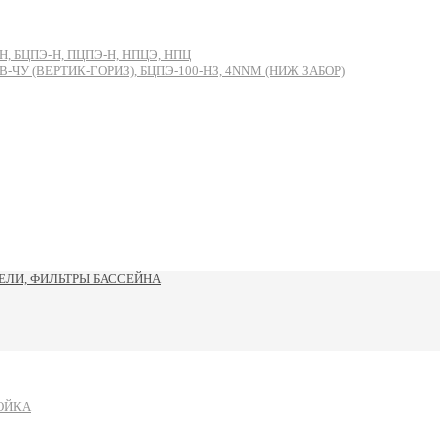
, БЦПЭ-Н, ПЦПЭ-Н, НПЦЭ, НПЦ
 (ВЕРТИК-ГОРИЗ), БЦПЭ-100-НЗ, 4NNM (НИЖ ЗАБОР)
ЛИ, ФИЛЬТРЫ БАССЕЙНА
ОЙКА