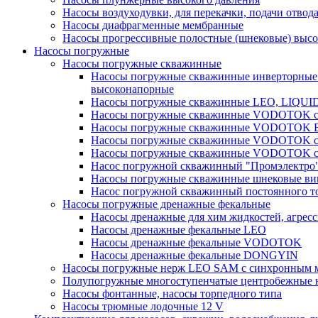
Насосы воздуходувки, для перекачки, подачи отвод
Насосы диафрагменные мембранные
Насосы прогрессивные полостные (шнековые) выс
Насосы погружные
Насосы погружные скважинные
Насосы погружные скважинные инверторные
высоконапорные
Насосы погружные скважинные LEO, LIQUI
Насосы погружные скважинные VODOTOK се
Насосы погружные скважинные VODOTOK 
Насосы погружные скважинные VODOTOK сер
Насосы погружные скважинные VODOTOK сер
Насос погружной скважинный "Промэлектро"
Насосы погружные скважинные шнековые ви
Насос погружной скважинный постоянного то
Насосы погружные дренажные фекальные
Насосы дренажные для хим жидкостей, агрес
Насосы дренажные фекальные LEO
Насосы дренажные фекальные VODOTOK
Насосы дренажные фекальные DONGYIN
Насосы погружные нерж LEO SAM с синхронным м
Полупогружные многоступенчатые центробежные 
Насосы фонтанные, насосы торпедного типа
Насосы трюмные лодочные 12 V