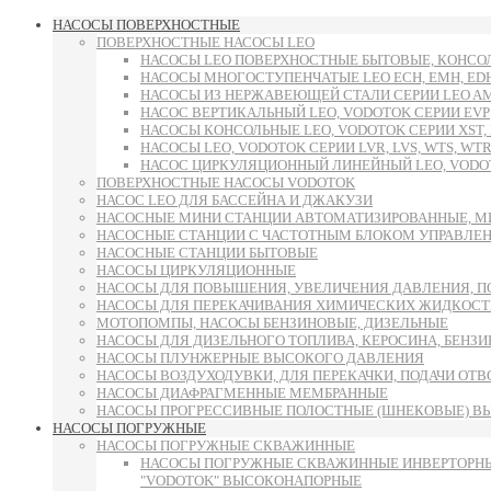
НАСОСЫ ПОВЕРХНОСТНЫЕ
ПОВЕРХНОСТНЫЕ НАСОСЫ LEO
НАСОСЫ LEO ПОВЕРХНОСТНЫЕ БЫТОВЫЕ, КОНСОЛ
НАСОСЫ МНОГОСТУПЕНЧАТЫЕ LEO ECH, EMH, E
НАСОСЫ ИЗ НЕРЖАВЕЮЩЕЙ СТАЛИ СЕРИИ LEO AMS
НАСОС ВЕРТИКАЛЬНЫЙ LEO, VODOTOK СЕРИИ EVP
НАСОСЫ КОНСОЛЬНЫЕ LEO, VODOTOK СЕРИИ XST, L
НАСОСЫ LEO, VODOTOK СЕРИИ LVR, LVS, WTS, WTR
НАСОС ЦИРКУЛЯЦИОННЫЙ ЛИНЕЙНЫЙ LEO, VODOT
ПОВЕРХНОСТНЫЕ НАСОСЫ VODOTOK
НАСОС LEO ДЛЯ БАССЕЙНА И ДЖАКУЗИ
НАСОСНЫЕ МИНИ СТАНЦИИ АВТОМАТИЗИРОВАННЫЕ, М
НАСОСНЫЕ СТАНЦИИ С ЧАСТОТНЫМ БЛОКОМ УПРАВЛЕ
НАСОСНЫЕ СТАНЦИИ БЫТОВЫЕ
НАСОСЫ ЦИРКУЛЯЦИОННЫЕ
НАСОСЫ ДЛЯ ПОВЫШЕНИЯ, УВЕЛИЧЕНИЯ ДАВЛЕНИЯ, П
НАСОСЫ ДЛЯ ПЕРЕКАЧИВАНИЯ ХИМИЧЕСКИХ ЖИДКОСТ
МОТОПОМПЫ, НАСОСЫ БЕНЗИНОВЫЕ, ДИЗЕЛЬНЫЕ
НАСОСЫ ДЛЯ ДИЗЕЛЬНОГО ТОПЛИВА, КЕРОСИНА, БЕНЗИН
НАСОСЫ ПЛУНЖЕРНЫЕ ВЫСОКОГО ДАВЛЕНИЯ
НАСОСЫ ВОЗДУХОДУВКИ, ДЛЯ ПЕРЕКАЧКИ, ПОДАЧИ ОТ
НАСОСЫ ДИАФРАГМЕННЫЕ МЕМБРАННЫЕ
НАСОСЫ ПРОГРЕССИВНЫЕ ПОЛОСТНЫЕ (ШНЕКОВЫЕ) В
НАСОСЫ ПОГРУЖНЫЕ
НАСОСЫ ПОГРУЖНЫЕ СКВАЖИННЫЕ
НАСОСЫ ПОГРУЖНЫЕ СКВАЖИННЫЕ ИНВЕРТОРНЫ
"VODOTOK" ВЫСОКОНАПОРНЫЕ