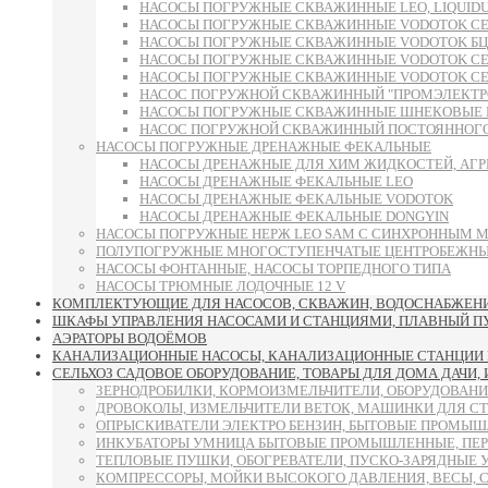
НАСОСЫ ПОГРУЖНЫЕ СКВАЖИННЫЕ LEO, LIQUID
НАСОСЫ ПОГРУЖНЫЕ СКВАЖИННЫЕ VODOTOK СЕРИ
НАСОСЫ ПОГРУЖНЫЕ СКВАЖИННЫЕ VODOTOK БЦП
НАСОСЫ ПОГРУЖНЫЕ СКВАЖИННЫЕ VODOTOK СЕРИИ 6S
НАСОСЫ ПОГРУЖНЫЕ СКВАЖИННЫЕ VODOTOK СЕРИИ 
НАСОС ПОГРУЖНОЙ СКВАЖИННЫЙ "ПРОМЭЛЕКТРО"
НАСОСЫ ПОГРУЖНЫЕ СКВАЖИННЫЕ ШНЕКОВЫЕ 
НАСОС ПОГРУЖНОЙ СКВАЖИННЫЙ ПОСТОЯННОГО 
НАСОСЫ ПОГРУЖНЫЕ ДРЕНАЖНЫЕ ФЕКАЛЬНЫЕ
НАСОСЫ ДРЕНАЖНЫЕ ДЛЯ ХИМ ЖИДКОСТЕЙ, АГР
НАСОСЫ ДРЕНАЖНЫЕ ФЕКАЛЬНЫЕ LEO
НАСОСЫ ДРЕНАЖНЫЕ ФЕКАЛЬНЫЕ VODOTOK
НАСОСЫ ДРЕНАЖНЫЕ ФЕКАЛЬНЫЕ DONGYIN
НАСОСЫ ПОГРУЖНЫЕ НЕРЖ LEO SAM С СИНХРОННЫМ 
ПОЛУПОГРУЖНЫЕ МНОГОСТУПЕНЧАТЫЕ ЦЕНТРОБЕЖНЫЕ
НАСОСЫ ФОНТАННЫЕ, НАСОСЫ ТОРПЕДНОГО ТИПА
НАСОСЫ ТРЮМНЫЕ ЛОДОЧНЫЕ 12 V
КОМПЛЕКТУЮЩИЕ ДЛЯ НАСОСОВ, СКВАЖИН, ВОДОСНАБЖЕНИЯ
ШКАФЫ УПРАВЛЕНИЯ НАСОСАМИ И СТАНЦИЯМИ, ПЛАВНЫЙ ПУСК
АЭРАТОРЫ ВОДОЁМОВ
КАНАЛИЗАЦИОННЫЕ НАСОСЫ, КАНАЛИЗАЦИОННЫЕ СТАНЦИИ 
СЕЛЬХОЗ САДОВОЕ ОБОРУДОВАНИЕ, ТОВАРЫ ДЛЯ ДОМА ДАЧИ,
ЗЕРНОДРОБИЛКИ, КОРМОИЗМЕЛЬЧИТЕЛИ, ОБОРУДОВАНИ
ДРОВОКОЛЫ, ИЗМЕЛЬЧИТЕЛИ ВЕТОК, МАШИНКИ ДЛЯ С
ОПРЫСКИВАТЕЛИ ЭЛЕКТРО БЕНЗИН, БЫТОВЫЕ ПРОМЫШ
ИНКУБАТОРЫ УМНИЦА БЫТОВЫЕ ПРОМЫШЛЕННЫЕ, ПЕР
ТЕПЛОВЫЕ ПУШКИ, ОБОГРЕВАТЕЛИ, ПУСКО-ЗАРЯДНЫЕ 
КОМПРЕССОРЫ, МОЙКИ ВЫСОКОГО ДАВЛЕНИЯ, ВЕСЫ, 