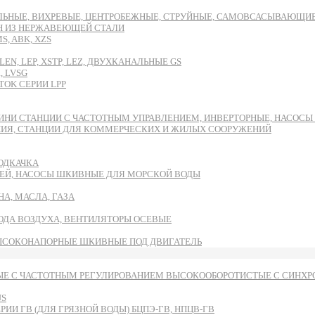
ЬНЫЕ, ВИХРЕВЫЕ, ЦЕНТРОБЕЖНЫЕ, СТРУЙНЫЕ, САМОВСАСЫВАЮЩИЕ И
DH ИЗ НЕРЖАВЕЮЩЕЙ СТАЛИ
, ABK, XZS
EN, LEP, XSTP, LEZ, ДВУХКАНАЛЬНЫЕ GS
, LVSG
OK СЕРИИ LPP
ИНИ СТАНЦИИ С ЧАСТОТНЫМ УПРАВЛЕНИЕМ, ИНВЕРТОРНЫЕ, НАСОС
НИЯ, СТАНЦИИ ДЛЯ КОММЕРЧЕСКИХ И ЖИЛЫХ СООРУЖЕНИЙ
ОДКАЧКА
ЕЙ, НАСОСЫ ШКИВНЫЕ ДЛЯ МОРСКОЙ ВОДЫ
А, МАСЛА, ГАЗА
ВОДА ВОЗДУХА, ВЕНТИЛЯТОРЫ ОСЕВЫЕ
ЫСОКОНАПОРНЫЕ ШКИВНЫЕ ПОД ДВИГАТЕЛЬ
Е С ЧАСТОТНЫМ РЕГУЛИРОВАНИЕМ ВЫСОКООБОРОТИСТЫЕ С СИНХРО
US
И ГВ (ДЛЯ ГРЯЗНОЙ ВОДЫ) БЦПЭ-ГВ, НПЦВ-ГВ