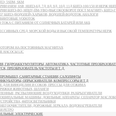
Э, 5SDM, SKM
RM, 6SR, НЦПЭ-6Д, 7Д, 8Д, 9Д, 10Д, 11Д БЦПЭ-100/150 И НЕРЖ НЦПН
БЦПЭ-ВО, НПЦУ-ПМ-УВО (ВЫСОКООБОРОТ ПОСТ МАГНИТ), БЦПЭ-ГВ-ЧУ
 БЦПЭ (ВОДОЛЕЙ) ХАРЬКОВ, ВОДОЛЕЙ-ВОДОТОК АНАЛОГИ
ВИНТОВЫЕ VODOTOK
ТОКА С ПИТАНИЕМ ОТ СОЛНЕЧНЫХ БАТАРЕЙ ИЛИ АКБ
ЕССИВНЫХ СРЕД, МОРСКОЙ ВОДЫ И ВЫСОКОЙ ТЕМПЕРАТУРЫ НЕРЖ
МОТОРОМ НА ПОСТОЯННЫХ МАГНИТАХ
 НАСОСЫ LIC
, ГИДРОАККУМУЛЯТОРЫ, АВТОМАТИКА, ЧАСТОТНЫЕ ПРЕОБРАЗОВАТЕ
, ПРЕОБРАЗОВАТЕЛЬ ЧАСТОТЫ И Т. Д.
ПРОМЫШЛ, САНИТАРНЫЕ СТАНЦИИ, САЛОЛИФТЫ
 ИНКУБАТОРЫ, ОПРЫСКИВАТЕЛИ, КОМПРЕССОРЫ И Т Д
Е ДЛЯ ВИНОДЕЛИЯ И СОКОВ, ПРЕССЫ ДЛЯ ОТЖИМА
ТРИЖКИ ЖИВОТНЫХ, ШЛАНГИ
ЛЕННЫЕ, РАСПЫЛЯЮЩИЕ ВОЗДУХОДУВКИ, РАЗБРЫЗГИВАТЕЛИ
ОЩИПАЛЬНЫЕ МАШИНЫ, ДОИЛЬНЫЕ АППАРАТЫ, СЕПАРАТОР, МАСЛОБ
УСТРОЙСТВА, ФИТОСВЕТИЛЬНИКИ
СНЕГООЧИСТИТЕЛИ, ДОРОЖНЫЕ ЗЕРКАЛА, ВОДОНАГРЕВАТЕЛИ
И РЕТРО
ЗЕЛЬНЫЕ ЭЛЕКТРИЧЕСКИЕ