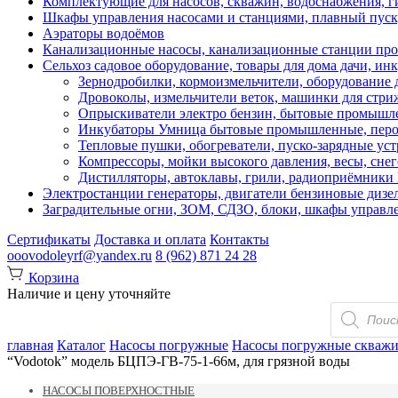
Комплектующие для насосов, скважин, водоснабжения, ги
Шкафы управления насосами и станциями, плавный пуск, 
Аэраторы водоёмов
Канализационные насосы, канализационные станции про
Сельхоз садовое оборудование, товары для дома дачи, ин
Зернодробилки, кормоизмельчители, оборудование д
Дровоколы, измельчители веток, машинки для стр
Опрыскиватели электро бензин, бытовые промышле
Инкубаторы Умница бытовые промышленные, перощ
Тепловые пушки, обогреватели, пуско-зарядные ус
Компрессоры, мойки высокого давления, весы, снег
Дистилляторы, автоклавы, грили, радиоприёмник
Электростанции генераторы, двигатели бензиновые дизе
Заградительные огни, ЗОМ, СДЗО, блоки, шкафы управл
Сертификаты
Доставка и оплата
Контакты
ooovodoleyrf@yandex.ru
8 (962) 871 24 28
Корзина
Наличие и цену уточняйте
Поиск
товаров
главная
Каталог
Насосы погружные
Насосы погружные скваж
“Vodotok” модель БЦПЭ-ГВ-75-1-66м, для грязной воды
НАСОСЫ ПОВЕРХНОСТНЫЕ