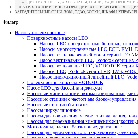
ДИСТИЛЛЯТОРЫ, АВТОКЛАВЫ, ГРИЛИ, РАДИОПРИЁМНИК
ЭЛЕКТРОСТАНЦИИ ГЕНЕРАТОРЫ, ДВИГАТЕЛИ БЕНЗИНОВЫЕ ДИ
ЗАГРАДИТЕЛЬНЫЕ ОГНИ, ЗОМ, СДЗО, БЛОКИ, ШКАФЫ УПРАВЛЕ
Фильтр
Насосы поверхностные
Поверхностные насосы LEO
Насосы LEO поверхностные бытовые, консоль
Насосы многоступенчатые LEO ECH, EMH, E
Насосы из нержавеющей стали серии LEO A
Насос вертикальный LEO, Vodotok серии EVP
Насосы консольные LEO, VODOTOK серии XS
Насосы LEO, Vodotok серии LVR, LVS, WTS
Насос циркуляционный линейный LEO, Vodot
Поверхностные насосы VODOTOK
Насос LEO для бассейна и джакузи
Насосные мини станции автоматизированные, мини
Насосные станции с частотным блоком управления
Насосные станции бытовые
Насосы циркуляционные
Насосы для повышения, увеличения давления, подк
Насосы для перекачивания химических жидкостей,
Мотопомпы, насосы бензиновые, дизельные
Насосы для дизельного топлива, керосина, бензина, 
Насосы плунжерные высокого давления