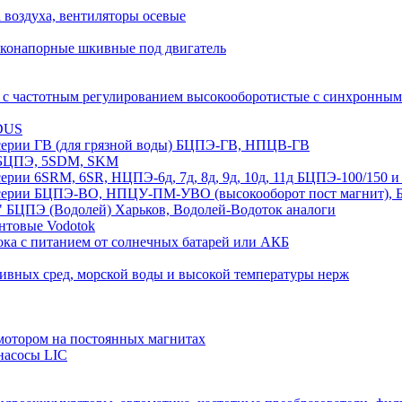
а воздуха, вентиляторы осевые
оконапорные шкивные под двигатель
 с частотным регулированием высокооборотистые с синхрон
DUS
рии ГВ (для грязной воды) БЦПЭ-ГВ, НПЦВ-ГВ
БЦПЭ, 5SDM, SKM
ии 6SRM, 6SR, НЦПЭ-6д, 7д, 8д, 9д, 10д, 11д БЦПЭ-100/1
ии БЦПЭ-ВО, НПЦУ-ПМ-УВО (высокооборот пост магнит), БЦ
 БЦПЭ (Водолей) Харьков, Водолей-Водоток аналоги
нтовые Vodotok
ка с питанием от солнечных батарей или АКБ
сивных сред, морской воды и высокой температуры нерж
отором на постоянных магнитах
насосы LIC