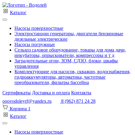
Каталог
Насосы поверхностные
Электростанции генераторы, двигатели бензиновые
дизельные электрические
Насосы погружные
Сельхоз садовое оборудование, товары для дома дачи,
инкубаторы, опрыскиватели, компрессоры и т д
Заградительные огни, ЗОМ, СДЗО, блоки, шкафы
управления
Комплектующие для насосов, скважин, водоснабжения,
гидроаккумуляторы, автоматика, частотные
преобразователи, фильтры бассейна
Сертификаты
Доставка и оплата
Контакты
ooovodoleyrf@yandex.ru
8 (962) 871 24 28
Корзина
1
Каталог
Насосы поверхностные