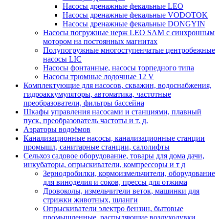
Насосы дренажные фекальные LEO
Насосы дренажные фекальные VODOTOK
Насосы дренажные фекальные DONGYIN
Насосы погружные нерж LEO SAM с синхронным
мотором на постоянных магнитах
Полупогружные многоступенчатые центробежные
насосы LIC
Насосы фонтанные, насосы торпедного типа
Насосы трюмные лодочные 12 V
Комплектующие для насосов, скважин, водоснабжения,
гидроаккумуляторы, автоматика, частотные
преобразователи, фильтры бассейна
Шкафы управления насосами и станциями, плавный
пуск, преобразователь частоты и т. д.
Аэраторы водоёмов
Канализационные насосы, канализационные станции
промышл, санитарные станции, салолифты
Сельхоз садовое оборудование, товары для дома дачи,
инкубаторы, опрыскиватели, компрессоры и т д
Зернодробилки, кормоизмельчители, оборудование
для виноделия и соков, прессы для отжима
Дровоколы, измельчители веток, машинки для
стрижки животных, шланги
Опрыскиватели электро бензин, бытовые
промышленные, распыляющие воздуходувки,