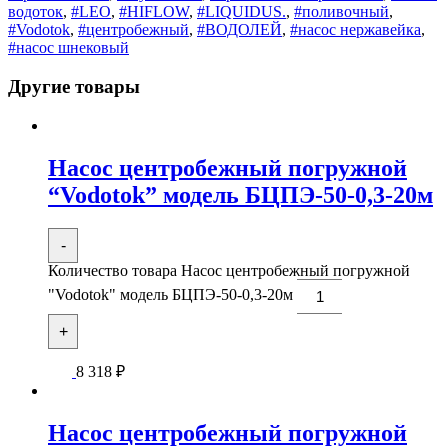
водоток
,
#LEO
,
#HIFLOW
,
#LIQUIDUS.
,
#поливочный
,
#Vodotok
,
#центробежный
,
#ВОДОЛЕЙ
,
#насос нержавейка
,
#насос шнековый
Другие товары
Насос центробежный погружной
“Vodotok” модель БЦПЭ-50-0,3-20м
-
Количество товара Насос центробежный погружной
"Vodotok" модель БЦПЭ-50-0,3-20м
+
8 318
₽
Насос центробежный погружной