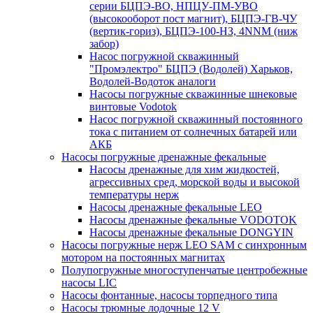
серии БЦПЭ-ВО, НПЦУ-ПМ-УВО
(высокооборот пост магнит), БЦПЭ-ГВ-ЧУ
(вертик-гориз), БЦПЭ-100-НЗ, 4NNM (ниж
забор)
Насос погружной скважинный
"Промэлектро" БЦПЭ (Водолей) Харьков,
Водолей-Водоток аналоги
Насосы погружные скважинные шнековые
винтовые Vodotok
Насос погружной скважинный постоянного
тока с питанием от солнечных батарей или
АКБ
Насосы погружные дренажные фекальные
Насосы дренажные для хим жидкостей,
агрессивных сред, морской воды и высокой
температуры нерж
Насосы дренажные фекальные LEO
Насосы дренажные фекальные VODOTOK
Насосы дренажные фекальные DONGYIN
Насосы погружные нерж LEO SAM с синхронным
мотором на постоянных магнитах
Полупогружные многоступенчатые центробежные
насосы LIC
Насосы фонтанные, насосы торпедного типа
Насосы трюмные лодочные 12 V