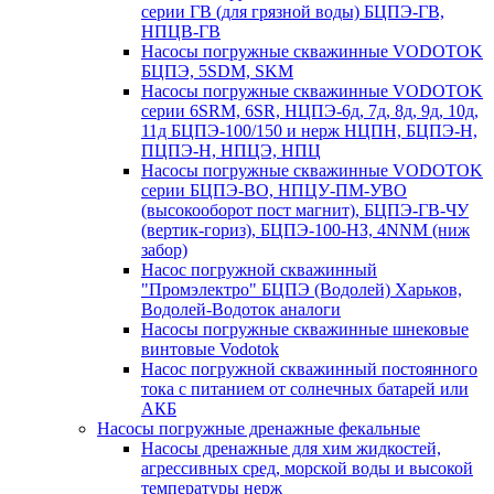
серии ГВ (для грязной воды) БЦПЭ-ГВ,
НПЦВ-ГВ
Насосы погружные скважинные VODOTOK
БЦПЭ, 5SDM, SKM
Насосы погружные скважинные VODOTOK
серии 6SRM, 6SR, НЦПЭ-6д, 7д, 8д, 9д, 10д,
11д БЦПЭ-100/150 и нерж НЦПН, БЦПЭ-Н,
ПЦПЭ-Н, НПЦЭ, НПЦ
Насосы погружные скважинные VODOTOK
серии БЦПЭ-ВО, НПЦУ-ПМ-УВО
(высокооборот пост магнит), БЦПЭ-ГВ-ЧУ
(вертик-гориз), БЦПЭ-100-НЗ, 4NNM (ниж
забор)
Насос погружной скважинный
"Промэлектро" БЦПЭ (Водолей) Харьков,
Водолей-Водоток аналоги
Насосы погружные скважинные шнековые
винтовые Vodotok
Насос погружной скважинный постоянного
тока с питанием от солнечных батарей или
АКБ
Насосы погружные дренажные фекальные
Насосы дренажные для хим жидкостей,
агрессивных сред, морской воды и высокой
температуры нерж