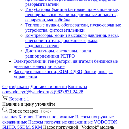
разбрызгиватели
Инкубаторы Умница бытовые промышленные,
перощипальные машины, доильные аппараты,
сепаратор, маслобойка
Тепловые пушки, обогреватели, пуско-зарядные
устройства, фитосветильники
Компрессоры, мойки высокого давления, весы,
снегоочистители, дорожные зеркала,
водонагреватели
Дистилляторы, автоклавы, грили,
радиоприёмники РЕТРО
Электростанции генераторы, двигатели бензиновые
дизельные электрические
Заградительные огни, ЗОМ, СДЗО, блоки, шкафы
управления
Сертификаты
Доставка и оплата
Контакты
ooovodoleyrf@yandex.ru
8 (962) 871 24 28
Корзина
1
Наличие и цену уточняйте
Поиск товаров
главная
Каталог
Насосы погружные
Насосы погружные
скважинные
Насосы погружные скважинные VODOTOK
БЦПЭ, 5SDM, SKM
Насос погружной “Vodotok” модель