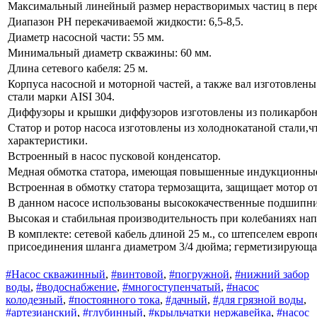
Максимальный линейный размер нерастворимых частиц в пере
Диапазон РН перекачиваемой жидкости: 6,5-8,5.
Диаметр насосной части: 55 мм.
Минимальный диаметр скважины: 60 мм.
Длина сетевого кабеля: 25 м.
Корпуса насосной и моторной частей, а также вал изготовле
стали марки AISI 304.
Диффузоры и крышки диффузоров изготовлены из поликарбон
Статор и ротор насоса изготовлены из холоднокатаной стали,ч
характеристики.
Встроенный в насос пусковой конденсатор.
Медная обмотка статора, имеющая повышенные индукционные
Встроенная в обмотку статора термозащита, защищает мотор от
В данном насосе использованы высококачественные подшипн
Высокая и стабильная производительность при колебаниях нап
В комплекте: сетевой кабель длиной 25 м., со штепселем европ
присоединения шланга диаметром 3/4 дюйма; герметизирующая 
#Насос скважинный
,
#винтовой
,
#погружной
,
#нижний забор
воды
,
#водоснабжение
,
#многоступенчатый
,
#насос
колодезный
,
#постоянного тока
,
#дачный
,
#для грязной воды
,
#артезианский
,
#глубинный
,
#крыльчатки нержавейка
,
#насос