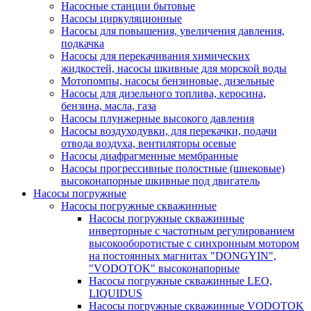
Насосные станции бытовые
Насосы циркуляционные
Насосы для повышения, увеличения давления,
подкачка
Насосы для перекачивания химических
жидкостей, насосы шкивные для морской воды
Мотопомпы, насосы бензиновые, дизельные
Насосы для дизельного топлива, керосина,
бензина, масла, газа
Насосы плунжерные высокого давления
Насосы воздуходувки, для перекачки, подачи
отвода воздуха, вентиляторы осевые
Насосы диафрагменные мембранные
Насосы прогрессивные полостные (шнековые)
высоконапорные шкивные под двигатель
Насосы погружные
Насосы погружные скважинные
Насосы погружные скважинные
инверторные с частотным регулированием
высокооборотистые с синхронным мотором
на постоянных магнитах "DONGYIN",
"VODOTOK" высоконапорные
Насосы погружные скважинные LEO,
LIQUIDUS
Насосы погружные скважинные VODOTOK