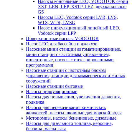
Насосы консольные LEO, VODOTOK серии
XST, LEN, LEP, XSTP, LEZ, двухканальные
GS
Насосы LEO, Vodotok серии LVR, LVS,
WTS, WTR, LVSG
Насос циркуляционный линейный LEO,
Vodotok серии LPP
Поверхностные насосы VODOTOK
Насос LEO для бассейна и джакузи
Насосные мини станции автоматизированные,
мини станции с частотным управлением,
инверторные, насосы с интегрированными
программами
Насосные станции с частотным блоком
управления, станции для коммерческих и жилых
сооружений
Насосные станции бытовые
Насосы циркуляционные
Насосы для повышения, увеличения давления,
подкачка
Насосы для перекачивания химических
жидкостей, насосы шкивные для морской воды
Мотопомпы, насосы бензиновые, дизельные
Насосы для дизельного топлива, керосина,
бензина, масла, газа