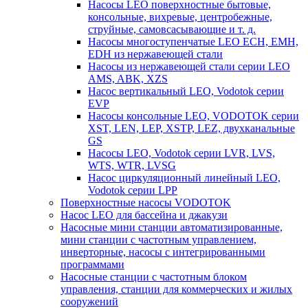
Насосы LEO поверхностные бытовые,
консольные, вихревые, центробежные,
струйные, самовсасывающие и т. д.
Насосы многоступенчатые LEO ECH, EMH,
EDH из нержавеющей стали
Насосы из нержавеющей стали серии LEO
AMS, ABK, XZS
Насос вертикальный LEO, Vodotok серии
EVP
Насосы консольные LEO, VODOTOK серии
XST, LEN, LEP, XSTP, LEZ, двухканальные
GS
Насосы LEO, Vodotok серии LVR, LVS,
WTS, WTR, LVSG
Насос циркуляционный линейный LEO,
Vodotok серии LPP
Поверхностные насосы VODOTOK
Насос LEO для бассейна и джакузи
Насосные мини станции автоматизированные,
мини станции с частотным управлением,
инверторные, насосы с интегрированными
программами
Насосные станции с частотным блоком
управления, станции для коммерческих и жилых
сооружений