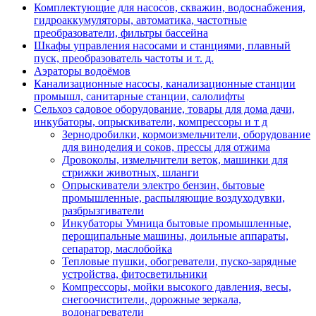
Комплектующие для насосов, скважин, водоснабжения,
гидроаккумуляторы, автоматика, частотные
преобразователи, фильтры бассейна
Шкафы управления насосами и станциями, плавный
пуск, преобразователь частоты и т. д.
Аэраторы водоёмов
Канализационные насосы, канализационные станции
промышл, санитарные станции, салолифты
Сельхоз садовое оборудование, товары для дома дачи,
инкубаторы, опрыскиватели, компрессоры и т д
Зернодробилки, кормоизмельчители, оборудование
для виноделия и соков, прессы для отжима
Дровоколы, измельчители веток, машинки для
стрижки животных, шланги
Опрыскиватели электро бензин, бытовые
промышленные, распыляющие воздуходувки,
разбрызгиватели
Инкубаторы Умница бытовые промышленные,
перощипальные машины, доильные аппараты,
сепаратор, маслобойка
Тепловые пушки, обогреватели, пуско-зарядные
устройства, фитосветильники
Компрессоры, мойки высокого давления, весы,
снегоочистители, дорожные зеркала,
водонагреватели