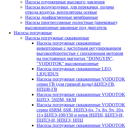
Насосы плунжерные высокого давления
Насосы воздуходувки, для перекачки, подачи
отвода воздуха, вентиляторы осевые
Насосы диафрагменные мембранные
Насосы прогрессивные полостные (шнековые)
высоконапорные шкивные под двигатель
Насосы погружные
Насосы погружные скважинные
Насосы погружные скважинные
инверторные с частотным регулированием
высокооборотистые с синхронным мотором
на постоянных магнитах "DONGYIN",
"VODOTOK" высоконапорные
Насосы погружные скважинные LEO,
LIQUIDUS
Насосы погружные скважинные VODOTOK
серии ГВ (для грязной воды) БЦПЭ-ГВ,
НПЦВ-ГВ
Насосы погружные скважинные VODOTOK
БЦПЭ, 5SDM, SKM
Насосы погружные скважинные VODOTOK
серии 6SRM, 6SR, НЦПЭ-6д, 7д, 8д, 9д, 10д,
11д БЦПЭ-100/150 и нерж НЦПН, БЦПЭ-Н,
ПЦПЭ-Н, НПЦЭ, НПЦ
Насосы погружные скважинные VODOTOK