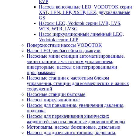
EVP
Насосы консольные LEO, VODOTOK серии
XST, LEN, LEP, XSTP, LEZ, двухканальные
GS
Насосы LEO, Vodotok серии LVR, LVS,
WTS, WTR, LVSG
Насос циркуляционный линейный LEO,
Vodotok серии LPP
Поверхностные насосы VODOTOK
Насос LEO для бассейна и джакузи
Насосные мини станции автоматизированные,
мини станции с частотным управлением,
инверторные, насосы с интегрированными
программами
Насосные станции с частотным блоком
управления, станции для коммерческих и жилых
сооружений
Насосные станции бытовые
Насосы циркуляционные
Насосы для повышения, увеличения давления,
подкачка
Насосы для перекачивания химических
жидкостей, насосы шкивные для морской воды
Мотопомпы, насосы бензиновые, дизельные
Насосы для дизельного топлива, керосина,