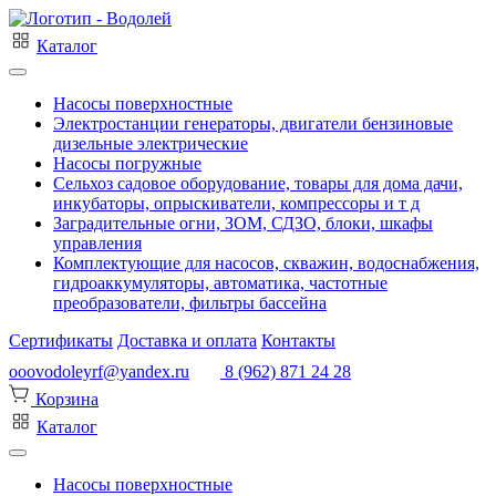
Каталог
Насосы поверхностные
Электростанции генераторы, двигатели бензиновые
дизельные электрические
Насосы погружные
Сельхоз садовое оборудование, товары для дома дачи,
инкубаторы, опрыскиватели, компрессоры и т д
Заградительные огни, ЗОМ, СДЗО, блоки, шкафы
управления
Комплектующие для насосов, скважин, водоснабжения,
гидроаккумуляторы, автоматика, частотные
преобразователи, фильтры бассейна
Сертификаты
Доставка и оплата
Контакты
ooovodoleyrf@yandex.ru
8 (962) 871 24 28
Корзина
Каталог
Насосы поверхностные