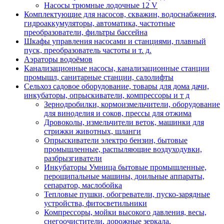
Насосы трюмные лодочные 12 V
Комплектующие для насосов, скважин, водоснабжения,
гидроаккумуляторы, автоматика, частотные
преобразователи, фильтры бассейна
Шкафы управления насосами и станциями, плавный
пуск, преобразователь частоты и т. д.
Аэраторы водоёмов
Канализационные насосы, канализационные станции
промышл, санитарные станции, салолифты
Сельхоз садовое оборудование, товары для дома дачи,
инкубаторы, опрыскиватели, компрессоры и т д
Зернодробилки, кормоизмельчители, оборудование
для виноделия и соков, прессы для отжима
Дровоколы, измельчители веток, машинки для
стрижки животных, шланги
Опрыскиватели электро бензин, бытовые
промышленные, распыляющие воздуходувки,
разбрызгиватели
Инкубаторы Умница бытовые промышленные,
перощипальные машины, доильные аппараты,
сепаратор, маслобойка
Тепловые пушки, обогреватели, пуско-зарядные
устройства, фитосветильники
Компрессоры, мойки высокого давления, весы,
снегоочистители, дорожные зеркала,