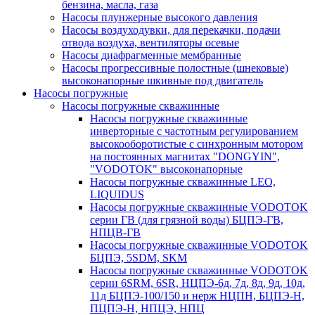
бензина, масла, газа
Насосы плунжерные высокого давления
Насосы воздуходувки, для перекачки, подачи
отвода воздуха, вентиляторы осевые
Насосы диафрагменные мембранные
Насосы прогрессивные полостные (шнековые)
высоконапорные шкивные под двигатель
Насосы погружные
Насосы погружные скважинные
Насосы погружные скважинные
инверторные с частотным регулированием
высокооборотистые с синхронным мотором
на постоянных магнитах "DONGYIN",
"VODOTOK" высоконапорные
Насосы погружные скважинные LEO,
LIQUIDUS
Насосы погружные скважинные VODOTOK
серии ГВ (для грязной воды) БЦПЭ-ГВ,
НПЦВ-ГВ
Насосы погружные скважинные VODOTOK
БЦПЭ, 5SDM, SKM
Насосы погружные скважинные VODOTOK
серии 6SRM, 6SR, НЦПЭ-6д, 7д, 8д, 9д, 10д,
11д БЦПЭ-100/150 и нерж НЦПН, БЦПЭ-Н,
ПЦПЭ-Н, НПЦЭ, НПЦ