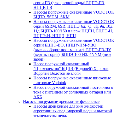
серии ГВ (для грязной воды) БЦПЭ-ГВ,
НПЦВ-ГВ
Насосы погружные скважинные VODOTOK
БЦПЭ, 5SDM, SKM
Насосы погружные скважинные VODOTOK
серии 6SRM, 6SR, НЦПЭ-6д, 7д, 8д, 9д, 10д,
11д БЦПЭ-100/150 и нерж НЦПН, БЦПЭ-Н,
ПЦПЭ-Н, НПЦЭ, НПЦ
Насосы погружные скважинные VODOTOK
серии БЦПЭ-ВО, НПЦУ-ПМ-УВО
(высокооборот пост магнит), БЦПЭ-ГВ-ЧУ
(вертик-гориз), БЦПЭ-100-НЗ, 4NNM (ниж
забор)
Насос погружной скважинный
"Промэлектро" БЦПЭ (Водолей) Харьков,
Водолей-Водоток аналоги
Насосы погружные скважинные шнековые
винтовые Vodotok
Насос погружной скважинный постоянного
тока с питанием от солнечных батарей или
АКБ
Насосы погружные дренажные фекальные
Насосы дренажные для хим жидкостей,
агрессивных сред, морской воды и высокой
температуры нерж