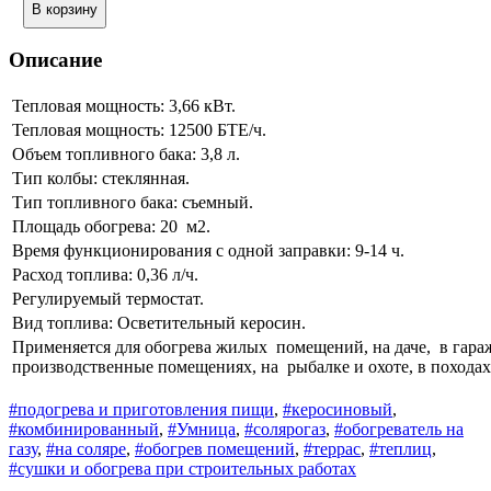
В корзину
Описание
Тепловая мощность: 3,66 кВт.
Тепловая мощность: 12500 БТЕ/ч.
Объем топливного бака: 3,8 л.
Тип колбы: стеклянная.
Тип топливного бака: съемный.
Площадь обогрева: 20 м2.
Время функционирования с одной заправки: 9-14 ч.
Расход топлива: 0,36 л/ч.
Регулируемый термостат.
Вид топлива: Осветительный керосин.
Применяется для обогрева жилых помещений, на даче, в гара
производственные помещениях, на рыбалке и охоте, в походах
#подогрева и приготовления пищи
,
#керосиновый
,
#комбинированный
,
#Умница
,
#солярогаз
,
#обогреватель на
газу
,
#на соляре
,
#обогрев помещений
,
#террас
,
#теплиц
,
#сушки и обогрева при строительных работах