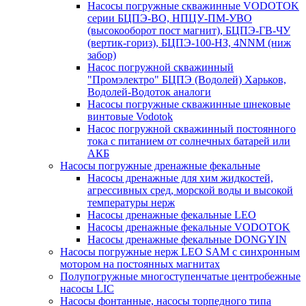
Насосы погружные скважинные VODOTOK
серии БЦПЭ-ВО, НПЦУ-ПМ-УВО
(высокооборот пост магнит), БЦПЭ-ГВ-ЧУ
(вертик-гориз), БЦПЭ-100-НЗ, 4NNM (ниж
забор)
Насос погружной скважинный
"Промэлектро" БЦПЭ (Водолей) Харьков,
Водолей-Водоток аналоги
Насосы погружные скважинные шнековые
винтовые Vodotok
Насос погружной скважинный постоянного
тока с питанием от солнечных батарей или
АКБ
Насосы погружные дренажные фекальные
Насосы дренажные для хим жидкостей,
агрессивных сред, морской воды и высокой
температуры нерж
Насосы дренажные фекальные LEO
Насосы дренажные фекальные VODOTOK
Насосы дренажные фекальные DONGYIN
Насосы погружные нерж LEO SAM с синхронным
мотором на постоянных магнитах
Полупогружные многоступенчатые центробежные
насосы LIC
Насосы фонтанные, насосы торпедного типа