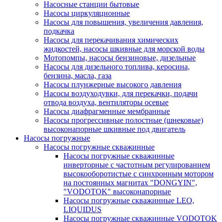
Насосные станции бытовые
Насосы циркуляционные
Насосы для повышения, увеличения давления,
подкачка
Насосы для перекачивания химических
жидкостей, насосы шкивные для морской воды
Мотопомпы, насосы бензиновые, дизельные
Насосы для дизельного топлива, керосина,
бензина, масла, газа
Насосы плунжерные высокого давления
Насосы воздуходувки, для перекачки, подачи
отвода воздуха, вентиляторы осевые
Насосы диафрагменные мембранные
Насосы прогрессивные полостные (шнековые)
высоконапорные шкивные под двигатель
Насосы погружные
Насосы погружные скважинные
Насосы погружные скважинные
инверторные с частотным регулированием
высокооборотистые с синхронным мотором
на постоянных магнитах "DONGYIN",
"VODOTOK" высоконапорные
Насосы погружные скважинные LEO,
LIQUIDUS
Насосы погружные скважинные VODOTOK