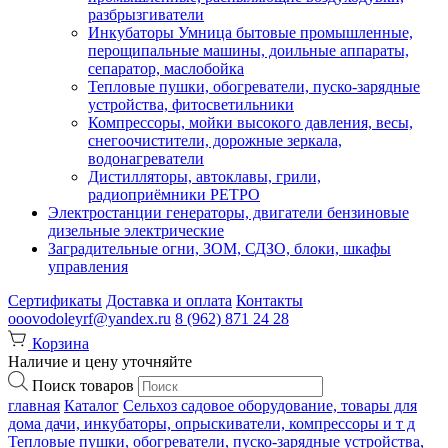
разбрызгиватели
Инкубаторы Умница бытовые промышленные,
перощипальные машины, доильные аппараты,
сепаратор, маслобойка
Тепловые пушки, обогреватели, пуско-зарядные
устройства, фитосветильники
Компрессоры, мойки высокого давления, весы,
снегоочистители, дорожные зеркала,
водонагреватели
Дистилляторы, автоклавы, грили,
радиоприёмники РЕТРО
Электростанции генераторы, двигатели бензиновые
дизельные электрические
Заградительные огни, ЗОМ, СДЗО, блоки, шкафы
управления
Сертификаты
Доставка и оплата
Контакты
ooovodoleyrf@yandex.ru
8 (962) 871 24 28
Корзина
Наличие и цену уточняйте
Поиск товаров
главная
Каталог
Сельхоз садовое оборудование, товары для
дома дачи, инкубаторы, опрыскиватели, компрессоры и т д
Тепловые пушки, обогреватели, пуско-зарядные устройства,