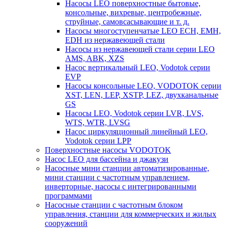
Насосы LEO поверхностные бытовые,
консольные, вихревые, центробежные,
струйные, самовсасывающие и т. д.
Насосы многоступенчатые LEO ECH, EMH,
EDH из нержавеющей стали
Насосы из нержавеющей стали серии LEO
AMS, ABK, XZS
Насос вертикальный LEO, Vodotok серии
EVP
Насосы консольные LEO, VODOTOK серии
XST, LEN, LEP, XSTP, LEZ, двухканальные
GS
Насосы LEO, Vodotok серии LVR, LVS,
WTS, WTR, LVSG
Насос циркуляционный линейный LEO,
Vodotok серии LPP
Поверхностные насосы VODOTOK
Насос LEO для бассейна и джакузи
Насосные мини станции автоматизированные,
мини станции с частотным управлением,
инверторные, насосы с интегрированными
программами
Насосные станции с частотным блоком
управления, станции для коммерческих и жилых
сооружений