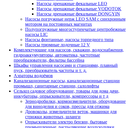
Насосы дренажные фекальные LEO
Насосы дренажные фекальные VODOTOK
Насосы дренажные фекальные DONGYIN
Насосы погружные нерж LEO SAM с синхронным
мотором на постоянных магнитах
Полупогружные многоступенчатые центробежные
насосы LIC
Насосы фонтанные, насосы торпедного типа
Насосы трюмные лодочные 12 V
Комплектующие для насосов, скважин, водоснабжения,
гидроаккумуляторы, автоматика, частотные
преобразователи, фильтры бассейна
Шкафы управления насосами и станциями, плавный
пуск, преобразователь частоты и т. д.
Аэраторы водоёмов
Канализационные насосы, канализационные станции
промышл, санитарные станции, салолифты
Сельхоз садовое оборудование, товары для дома дачи,
инкубаторы, опрыскиватели, компрессоры и т д
Зернодробилки, кормоизмельчители, оборудование
для виноделия и соков, прессы для отжима
Дровоколы, измельчители веток, машинки для
стрижки животных, шланги
Опрыскиватели электро бензин, бытовые
промышленные, распыляющие воздуходувки,