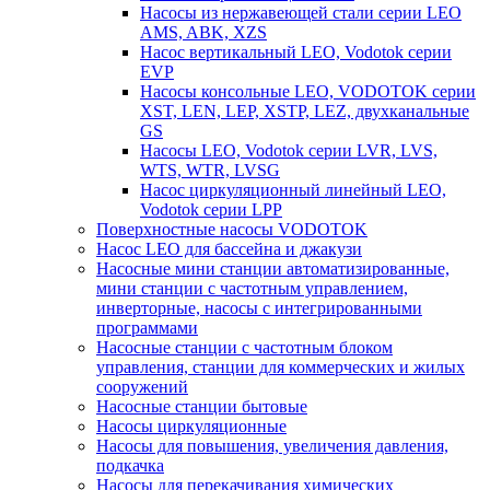
Насосы из нержавеющей стали серии LEO
AMS, ABK, XZS
Насос вертикальный LEO, Vodotok серии
EVP
Насосы консольные LEO, VODOTOK серии
XST, LEN, LEP, XSTP, LEZ, двухканальные
GS
Насосы LEO, Vodotok серии LVR, LVS,
WTS, WTR, LVSG
Насос циркуляционный линейный LEO,
Vodotok серии LPP
Поверхностные насосы VODOTOK
Насос LEO для бассейна и джакузи
Насосные мини станции автоматизированные,
мини станции с частотным управлением,
инверторные, насосы с интегрированными
программами
Насосные станции с частотным блоком
управления, станции для коммерческих и жилых
сооружений
Насосные станции бытовые
Насосы циркуляционные
Насосы для повышения, увеличения давления,
подкачка
Насосы для перекачивания химических