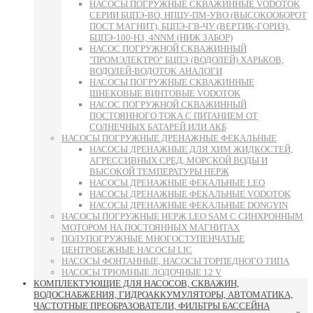
НАСОСЫ ПОГРУЖНЫЕ СКВАЖИННЫЕ VODOTOK
СЕРИИ БЦПЭ-ВО, НПЦУ-ПМ-УВО (ВЫСОКООБОРОТ
ПОСТ МАГНИТ), БЦПЭ-ГВ-ЧУ (ВЕРТИК-ГОРИЗ),
БЦПЭ-100-НЗ, 4NNM (НИЖ ЗАБОР)
НАСОС ПОГРУЖНОЙ СКВАЖИННЫЙ
"ПРОМЭЛЕКТРО" БЦПЭ (ВОДОЛЕЙ) ХАРЬКОВ,
ВОДОЛЕЙ-ВОДОТОК АНАЛОГИ
НАСОСЫ ПОГРУЖНЫЕ СКВАЖИННЫЕ
ШНЕКОВЫЕ ВИНТОВЫЕ VODOTOK
НАСОС ПОГРУЖНОЙ СКВАЖИННЫЙ
ПОСТОЯННОГО ТОКА С ПИТАНИЕМ ОТ
СОЛНЕЧНЫХ БАТАРЕЙ ИЛИ АКБ
НАСОСЫ ПОГРУЖНЫЕ ДРЕНАЖНЫЕ ФЕКАЛЬНЫЕ
НАСОСЫ ДРЕНАЖНЫЕ ДЛЯ ХИМ ЖИДКОСТЕЙ,
АГРЕССИВНЫХ СРЕД, МОРСКОЙ ВОДЫ И
ВЫСОКОЙ ТЕМПЕРАТУРЫ НЕРЖ
НАСОСЫ ДРЕНАЖНЫЕ ФЕКАЛЬНЫЕ LEO
НАСОСЫ ДРЕНАЖНЫЕ ФЕКАЛЬНЫЕ VODOTOK
НАСОСЫ ДРЕНАЖНЫЕ ФЕКАЛЬНЫЕ DONGYIN
НАСОСЫ ПОГРУЖНЫЕ НЕРЖ LEO SAM С СИНХРОННЫМ
МОТОРОМ НА ПОСТОЯННЫХ МАГНИТАХ
ПОЛУПОГРУЖНЫЕ МНОГОСТУПЕНЧАТЫЕ
ЦЕНТРОБЕЖНЫЕ НАСОСЫ LIC
НАСОСЫ ФОНТАННЫЕ, НАСОСЫ ТОРПЕДНОГО ТИПА
НАСОСЫ ТРЮМНЫЕ ЛОДОЧНЫЕ 12 V
КОМПЛЕКТУЮЩИЕ ДЛЯ НАСОСОВ, СКВАЖИН,
ВОДОСНАБЖЕНИЯ, ГИДРОАККУМУЛЯТОРЫ, АВТОМАТИКА,
ЧАСТОТНЫЕ ПРЕОБРАЗОВАТЕЛИ, ФИЛЬТРЫ БАССЕЙНА