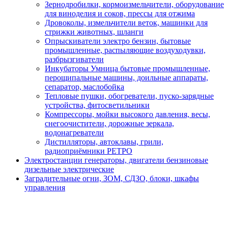
Зернодробилки, кормоизмельчители, оборудование
для виноделия и соков, прессы для отжима
Дровоколы, измельчители веток, машинки для
стрижки животных, шланги
Опрыскиватели электро бензин, бытовые
промышленные, распыляющие воздуходувки,
разбрызгиватели
Инкубаторы Умница бытовые промышленные,
перощипальные машины, доильные аппараты,
сепаратор, маслобойка
Тепловые пушки, обогреватели, пуско-зарядные
устройства, фитосветильники
Компрессоры, мойки высокого давления, весы,
снегоочистители, дорожные зеркала,
водонагреватели
Дистилляторы, автоклавы, грили,
радиоприёмники РЕТРО
Электростанции генераторы, двигатели бензиновые
дизельные электрические
Заградительные огни, ЗОМ, СДЗО, блоки, шкафы
управления