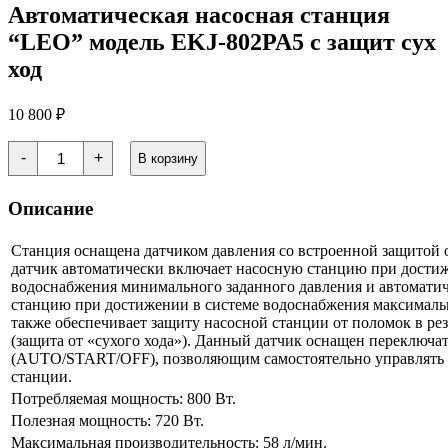
Автоматическая насосная станция
“LEO” модель EKJ-802PA5 с защит сух
ход
10 800
₽
Количество
-
+
В корзину
товара
Автоматическая
насосная
Описание
станция
"LEO"
модель
Станция оснащена датчиком давления со встроенной защитой 
EKJ-
датчик автоматически включает насосную станцию при достиж
802PA5
водоснабжения минимального заданного давления и автомати
с
станцию при достижении в системе водоснабжения максимальн
защит
также обеспечивает защиту насосной станции от поломок в рез
сух
ход
(защита от «сухого хода»). Данный датчик оснащен переключ
(AUTO/START/OFF), позволяющим самостоятельно управлять 
станции.
Потребляемая мощность: 800 Вт.
Полезная мощность: 720 Вт.
Максимальная производительность: 58 л/мин.