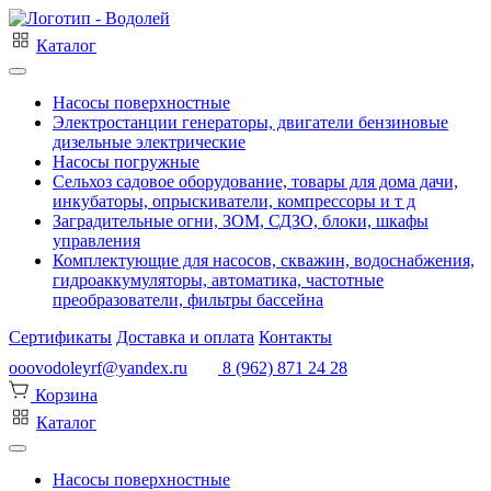
Каталог
Насосы поверхностные
Электростанции генераторы, двигатели бензиновые
дизельные электрические
Насосы погружные
Сельхоз садовое оборудование, товары для дома дачи,
инкубаторы, опрыскиватели, компрессоры и т д
Заградительные огни, ЗОМ, СДЗО, блоки, шкафы
управления
Комплектующие для насосов, скважин, водоснабжения,
гидроаккумуляторы, автоматика, частотные
преобразователи, фильтры бассейна
Сертификаты
Доставка и оплата
Контакты
ooovodoleyrf@yandex.ru
8 (962) 871 24 28
Корзина
Каталог
Насосы поверхностные