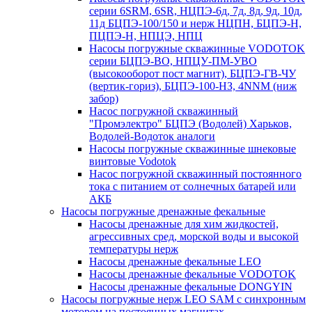
серии 6SRM, 6SR, НЦПЭ-6д, 7д, 8д, 9д, 10д,
11д БЦПЭ-100/150 и нерж НЦПН, БЦПЭ-Н,
ПЦПЭ-Н, НПЦЭ, НПЦ
Насосы погружные скважинные VODOTOK
серии БЦПЭ-ВО, НПЦУ-ПМ-УВО
(высокооборот пост магнит), БЦПЭ-ГВ-ЧУ
(вертик-гориз), БЦПЭ-100-НЗ, 4NNM (ниж
забор)
Насос погружной скважинный
"Промэлектро" БЦПЭ (Водолей) Харьков,
Водолей-Водоток аналоги
Насосы погружные скважинные шнековые
винтовые Vodotok
Насос погружной скважинный постоянного
тока с питанием от солнечных батарей или
АКБ
Насосы погружные дренажные фекальные
Насосы дренажные для хим жидкостей,
агрессивных сред, морской воды и высокой
температуры нерж
Насосы дренажные фекальные LEO
Насосы дренажные фекальные VODOTOK
Насосы дренажные фекальные DONGYIN
Насосы погружные нерж LEO SAM с синхронным
мотором на постоянных магнитах