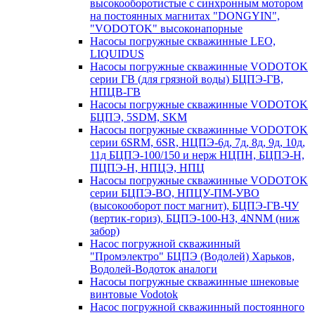
высокооборотистые с синхронным мотором
на постоянных магнитах "DONGYIN",
"VODOTOK" высоконапорные
Насосы погружные скважинные LEO,
LIQUIDUS
Насосы погружные скважинные VODOTOK
серии ГВ (для грязной воды) БЦПЭ-ГВ,
НПЦВ-ГВ
Насосы погружные скважинные VODOTOK
БЦПЭ, 5SDM, SKM
Насосы погружные скважинные VODOTOK
серии 6SRM, 6SR, НЦПЭ-6д, 7д, 8д, 9д, 10д,
11д БЦПЭ-100/150 и нерж НЦПН, БЦПЭ-Н,
ПЦПЭ-Н, НПЦЭ, НПЦ
Насосы погружные скважинные VODOTOK
серии БЦПЭ-ВО, НПЦУ-ПМ-УВО
(высокооборот пост магнит), БЦПЭ-ГВ-ЧУ
(вертик-гориз), БЦПЭ-100-НЗ, 4NNM (ниж
забор)
Насос погружной скважинный
"Промэлектро" БЦПЭ (Водолей) Харьков,
Водолей-Водоток аналоги
Насосы погружные скважинные шнековые
винтовые Vodotok
Насос погружной скважинный постоянного