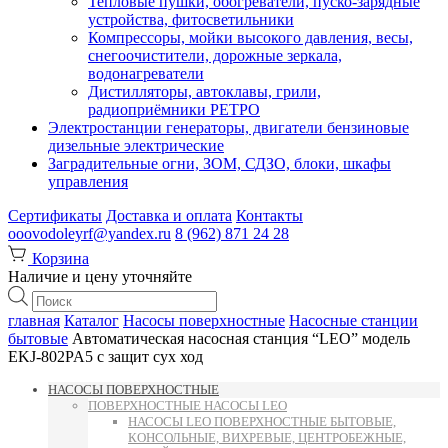
Тепловые пушки, обогреватели, пуско-зарядные
устройства, фитосветильники
Компрессоры, мойки высокого давления, весы,
снегоочистители, дорожные зеркала,
водонагреватели
Дистилляторы, автоклавы, грили,
радиоприёмники РЕТРО
Электростанции генераторы, двигатели бензиновые
дизельные электрические
Заградительные огни, ЗОМ, СДЗО, блоки, шкафы
управления
Сертификаты
Доставка и оплата
Контакты
ooovodoleyrf@yandex.ru
8 (962) 871 24 28
Корзина
Наличие и цену уточняйте
Поиск
товаров
главная
Каталог
Насосы поверхностные
Насосные станции
бытовые
Автоматическая насосная станция “LEO” модель
EKJ-802PA5 с защит сух ход
НАСОСЫ ПОВЕРХНОСТНЫЕ
ПОВЕРХНОСТНЫЕ НАСОСЫ LEO
НАСОСЫ LEO ПОВЕРХНОСТНЫЕ БЫТОВЫЕ,
КОНСОЛЬНЫЕ, ВИХРЕВЫЕ, ЦЕНТРОБЕЖНЫЕ,