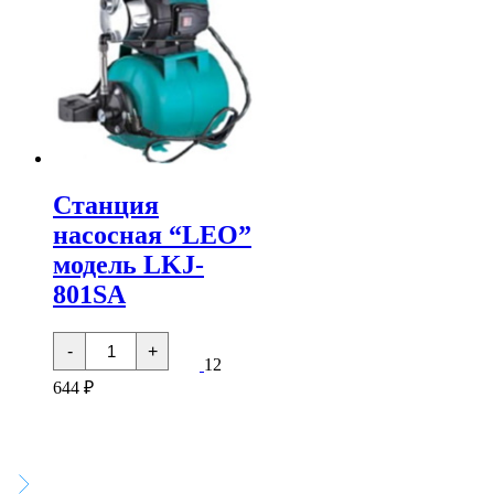
Станция
насосная “LEO”
модель LKJ-
801SA
Количество
-
+
товара
12
Станция
644
₽
насосная
"LEO"
модель
LKJ-
801SA