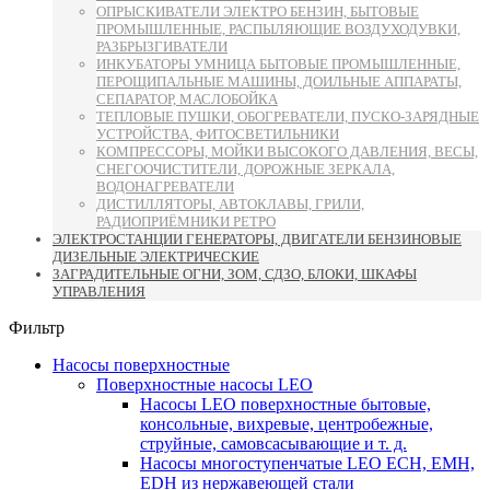
ОПРЫСКИВАТЕЛИ ЭЛЕКТРО БЕНЗИН, БЫТОВЫЕ
ПРОМЫШЛЕННЫЕ, РАСПЫЛЯЮЩИЕ ВОЗДУХОДУВКИ,
РАЗБРЫЗГИВАТЕЛИ
ИНКУБАТОРЫ УМНИЦА БЫТОВЫЕ ПРОМЫШЛЕННЫЕ,
ПЕРОЩИПАЛЬНЫЕ МАШИНЫ, ДОИЛЬНЫЕ АППАРАТЫ,
СЕПАРАТОР, МАСЛОБОЙКА
ТЕПЛОВЫЕ ПУШКИ, ОБОГРЕВАТЕЛИ, ПУСКО-ЗАРЯДНЫЕ
УСТРОЙСТВА, ФИТОСВЕТИЛЬНИКИ
КОМПРЕССОРЫ, МОЙКИ ВЫСОКОГО ДАВЛЕНИЯ, ВЕСЫ,
СНЕГООЧИСТИТЕЛИ, ДОРОЖНЫЕ ЗЕРКАЛА,
ВОДОНАГРЕВАТЕЛИ
ДИСТИЛЛЯТОРЫ, АВТОКЛАВЫ, ГРИЛИ,
РАДИОПРИЁМНИКИ РЕТРО
ЭЛЕКТРОСТАНЦИИ ГЕНЕРАТОРЫ, ДВИГАТЕЛИ БЕНЗИНОВЫЕ
ДИЗЕЛЬНЫЕ ЭЛЕКТРИЧЕСКИЕ
ЗАГРАДИТЕЛЬНЫЕ ОГНИ, ЗОМ, СДЗО, БЛОКИ, ШКАФЫ
УПРАВЛЕНИЯ
Фильтр
Насосы поверхностные
Поверхностные насосы LEO
Насосы LEO поверхностные бытовые,
консольные, вихревые, центробежные,
струйные, самовсасывающие и т. д.
Насосы многоступенчатые LEO ECH, EMH,
EDH из нержавеющей стали