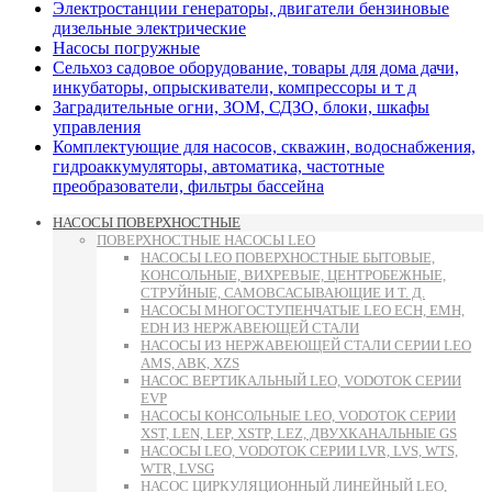
Электростанции генераторы, двигатели бензиновые
дизельные электрические
Насосы погружные
Сельхоз садовое оборудование, товары для дома дачи,
инкубаторы, опрыскиватели, компрессоры и т д
Заградительные огни, ЗОМ, СДЗО, блоки, шкафы
управления
Комплектующие для насосов, скважин, водоснабжения,
гидроаккумуляторы, автоматика, частотные
преобразователи, фильтры бассейна
НАСОСЫ ПОВЕРХНОСТНЫЕ
ПОВЕРХНОСТНЫЕ НАСОСЫ LEO
НАСОСЫ LEO ПОВЕРХНОСТНЫЕ БЫТОВЫЕ,
КОНСОЛЬНЫЕ, ВИХРЕВЫЕ, ЦЕНТРОБЕЖНЫЕ,
СТРУЙНЫЕ, САМОВСАСЫВАЮЩИЕ И Т. Д.
НАСОСЫ МНОГОСТУПЕНЧАТЫЕ LEO ECH, EMH,
EDH ИЗ НЕРЖАВЕЮЩЕЙ СТАЛИ
НАСОСЫ ИЗ НЕРЖАВЕЮЩЕЙ СТАЛИ СЕРИИ LEO
AMS, ABK, XZS
НАСОС ВЕРТИКАЛЬНЫЙ LEO, VODOTOK СЕРИИ
EVP
НАСОСЫ КОНСОЛЬНЫЕ LEO, VODOTOK СЕРИИ
XST, LEN, LEP, XSTP, LEZ, ДВУХКАНАЛЬНЫЕ GS
НАСОСЫ LEO, VODOTOK СЕРИИ LVR, LVS, WTS,
WTR, LVSG
НАСОС ЦИРКУЛЯЦИОННЫЙ ЛИНЕЙНЫЙ LEO,