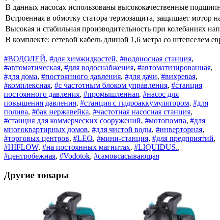
В данных насосах использованы высококачественные подшип
Встроенная в обмотку статора термозащита, защищает мотор на
Высокая и стабильная производительность при колебаниях нап
В комплекте: сетевой кабель длиной 1,6 метра со штепселем ев
#ВОДОЛЕЙ
,
#для химжидкостей
,
#водоносная станция
,
#автоматическая
,
#для водоснабжения
,
#автоматизированная
,
#для дома
,
#постоянного давления
,
#для дачи
,
#вихревая
,
#комплексная
,
#с частотным блоком управления
,
#станция
постоянного давления
,
#промышленная
,
#насос для
повышения давления
,
#станция с гидроаккумулятором
,
#для
полива
,
#бак нержавейка
,
#частотная насосная станция
,
#станция для коммерческих сооружений
,
#мотопомпа
,
#для
многоквартирных домов
,
#для чистой воды
,
#инверторная
,
#торговых центров
,
#LEO
,
#мини-станция
,
#для предприятий
,
#HIFLOW
,
#на постоянных магнитах
,
#LIQUIDUS.
,
#центробежная
,
#Vodotok
,
#самовсасывающая
Другие товары