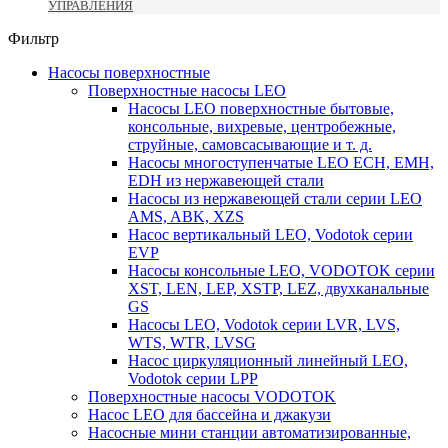
УПРАВЛЕНИЯ
Фильтр
Насосы поверхностные
Поверхностные насосы LEO
Насосы LEO поверхностные бытовые,
консольные, вихревые, центробежные,
струйные, самовсасывающие и т. д.
Насосы многоступенчатые LEO ECH, EMH,
EDH из нержавеющей стали
Насосы из нержавеющей стали серии LEO
AMS, ABK, XZS
Насос вертикальный LEO, Vodotok серии
EVP
Насосы консольные LEO, VODOTOK серии
XST, LEN, LEP, XSTP, LEZ, двухканальные
GS
Насосы LEO, Vodotok серии LVR, LVS,
WTS, WTR, LVSG
Насос циркуляционный линейный LEO,
Vodotok серии LPP
Поверхностные насосы VODOTOK
Насос LEO для бассейна и джакузи
Насосные мини станции автоматизированные,