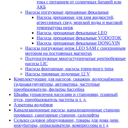
тока с питанием от солнечных батарей или
АКБ
Насосы погружные дренажные фекальные
Насосы дренажные для хим жидкостей,
агрессивных сред, морской воды и высокой
температуры нерж
Насосы дренажные фекальные LEO
Насосы дренажные фекальные VODOTOK
Насосы дренажные фекальные DONGYIN
Насосы погружные нерж LEO SAM с синхронным
мотором на постоянных магнитах
Полупогружные многоступенчатые центробежные
насосы LIC
Насосы фонтанные, насосы торпедного типа
Насосы трюмные лодочные 12 V
Комплектующие для насосов, скважин, водоснабжения,
гидроаккумуляторы, автоматика, частотные
преобразователи, фильтры бассейна
Шкафы управления насосами и станциями, плавный
пуск, преобразователь частоты и т. д.
Аэраторы водоёмов
Канализационные насосы, канализационные станции
промышл, санитарные станции, салолифты
Сельхоз садовое оборудование, товары для дома дачи,
инкубаторы, опрыскиватели, компрессоры и т д