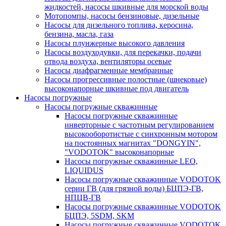
жидкостей, насосы шкивные для морской воды
Мотопомпы, насосы бензиновые, дизельные
Насосы для дизельного топлива, керосина,
бензина, масла, газа
Насосы плунжерные высокого давления
Насосы воздуходувки, для перекачки, подачи
отвода воздуха, вентиляторы осевые
Насосы диафрагменные мембранные
Насосы прогрессивные полостные (шнековые)
высоконапорные шкивные под двигатель
Насосы погружные
Насосы погружные скважинные
Насосы погружные скважинные
инверторные с частотным регулированием
высокооборотистые с синхронным мотором
на постоянных магнитах "DONGYIN",
"VODOTOK" высоконапорные
Насосы погружные скважинные LEO,
LIQUIDUS
Насосы погружные скважинные VODOTOK
серии ГВ (для грязной воды) БЦПЭ-ГВ,
НПЦВ-ГВ
Насосы погружные скважинные VODOTOK
БЦПЭ, 5SDM, SKM
Насосы погружные скважинные VODOTOK