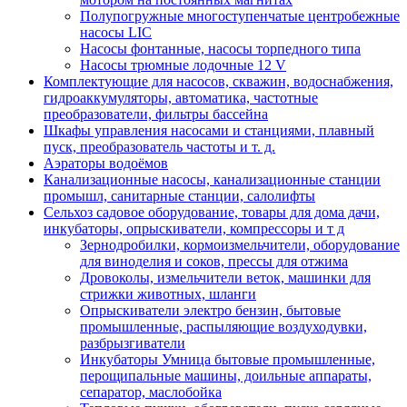
Полупогружные многоступенчатые центробежные
насосы LIC
Насосы фонтанные, насосы торпедного типа
Насосы трюмные лодочные 12 V
Комплектующие для насосов, скважин, водоснабжения,
гидроаккумуляторы, автоматика, частотные
преобразователи, фильтры бассейна
Шкафы управления насосами и станциями, плавный
пуск, преобразователь частоты и т. д.
Аэраторы водоёмов
Канализационные насосы, канализационные станции
промышл, санитарные станции, салолифты
Сельхоз садовое оборудование, товары для дома дачи,
инкубаторы, опрыскиватели, компрессоры и т д
Зернодробилки, кормоизмельчители, оборудование
для виноделия и соков, прессы для отжима
Дровоколы, измельчители веток, машинки для
стрижки животных, шланги
Опрыскиватели электро бензин, бытовые
промышленные, распыляющие воздуходувки,
разбрызгиватели
Инкубаторы Умница бытовые промышленные,
перощипальные машины, доильные аппараты,
сепаратор, маслобойка