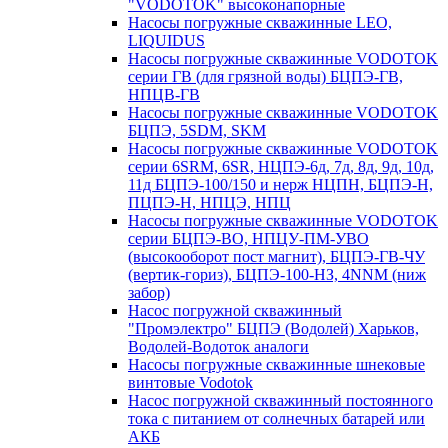
"VODOTOK" высоконапорные
Насосы погружные скважинные LEO,
LIQUIDUS
Насосы погружные скважинные VODOTOK
серии ГВ (для грязной воды) БЦПЭ-ГВ,
НПЦВ-ГВ
Насосы погружные скважинные VODOTOK
БЦПЭ, 5SDM, SKM
Насосы погружные скважинные VODOTOK
серии 6SRM, 6SR, НЦПЭ-6д, 7д, 8д, 9д, 10д,
11д БЦПЭ-100/150 и нерж НЦПН, БЦПЭ-Н,
ПЦПЭ-Н, НПЦЭ, НПЦ
Насосы погружные скважинные VODOTOK
серии БЦПЭ-ВО, НПЦУ-ПМ-УВО
(высокооборот пост магнит), БЦПЭ-ГВ-ЧУ
(вертик-гориз), БЦПЭ-100-НЗ, 4NNM (ниж
забор)
Насос погружной скважинный
"Промэлектро" БЦПЭ (Водолей) Харьков,
Водолей-Водоток аналоги
Насосы погружные скважинные шнековые
винтовые Vodotok
Насос погружной скважинный постоянного
тока с питанием от солнечных батарей или
АКБ