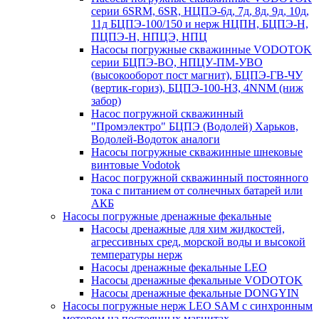
серии 6SRM, 6SR, НЦПЭ-6д, 7д, 8д, 9д, 10д,
11д БЦПЭ-100/150 и нерж НЦПН, БЦПЭ-Н,
ПЦПЭ-Н, НПЦЭ, НПЦ
Насосы погружные скважинные VODOTOK
серии БЦПЭ-ВО, НПЦУ-ПМ-УВО
(высокооборот пост магнит), БЦПЭ-ГВ-ЧУ
(вертик-гориз), БЦПЭ-100-НЗ, 4NNM (ниж
забор)
Насос погружной скважинный
"Промэлектро" БЦПЭ (Водолей) Харьков,
Водолей-Водоток аналоги
Насосы погружные скважинные шнековые
винтовые Vodotok
Насос погружной скважинный постоянного
тока с питанием от солнечных батарей или
АКБ
Насосы погружные дренажные фекальные
Насосы дренажные для хим жидкостей,
агрессивных сред, морской воды и высокой
температуры нерж
Насосы дренажные фекальные LEO
Насосы дренажные фекальные VODOTOK
Насосы дренажные фекальные DONGYIN
Насосы погружные нерж LEO SAM с синхронным
мотором на постоянных магнитах