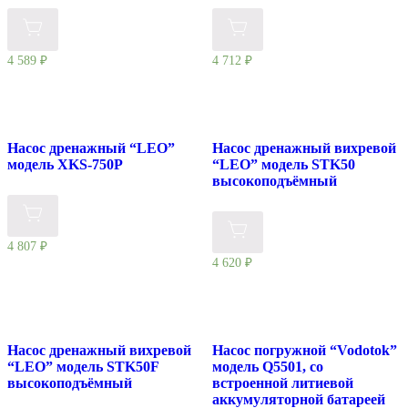
4 589
₽
4 712
₽
Насос дренажный “LEO”
Насос дренажный вихревой
модель ХKS-750P
“LEO” модель STK50
высокоподъёмный
4 807
₽
4 620
₽
Насос дренажный вихревой
Насос погружной “Vodotok”
“LEO” модель STK50F
модель Q5501, со
высокоподъёмный
встроенной литиевой
аккумуляторной батареей