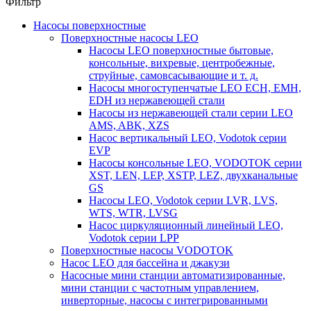
Фильтр
Насосы поверхностные
Поверхностные насосы LEO
Насосы LEO поверхностные бытовые,
консольные, вихревые, центробежные,
струйные, самовсасывающие и т. д.
Насосы многоступенчатые LEO ECH, EMH,
EDH из нержавеющей стали
Насосы из нержавеющей стали серии LEO
AMS, ABK, XZS
Насос вертикальный LEO, Vodotok серии
EVP
Насосы консольные LEO, VODOTOK серии
XST, LEN, LEP, XSTP, LEZ, двухканальные
GS
Насосы LEO, Vodotok серии LVR, LVS,
WTS, WTR, LVSG
Насос циркуляционный линейный LEO,
Vodotok серии LPP
Поверхностные насосы VODOTOK
Насос LEO для бассейна и джакузи
Насосные мини станции автоматизированные,
мини станции с частотным управлением,
инверторные, насосы с интегрированными