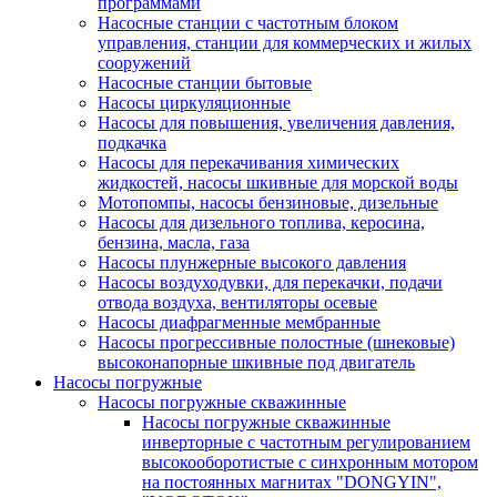
программами
Насосные станции с частотным блоком
управления, станции для коммерческих и жилых
сооружений
Насосные станции бытовые
Насосы циркуляционные
Насосы для повышения, увеличения давления,
подкачка
Насосы для перекачивания химических
жидкостей, насосы шкивные для морской воды
Мотопомпы, насосы бензиновые, дизельные
Насосы для дизельного топлива, керосина,
бензина, масла, газа
Насосы плунжерные высокого давления
Насосы воздуходувки, для перекачки, подачи
отвода воздуха, вентиляторы осевые
Насосы диафрагменные мембранные
Насосы прогрессивные полостные (шнековые)
высоконапорные шкивные под двигатель
Насосы погружные
Насосы погружные скважинные
Насосы погружные скважинные
инверторные с частотным регулированием
высокооборотистые с синхронным мотором
на постоянных магнитах "DONGYIN",