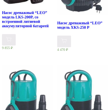
Насос дренажный “LEO”
модель LKS-200P, со
встроенной литиевой
Насос дренажный “LEO”
аккумуляторной батареей
модель XKS-250 Р
9 855
₽
4 470
₽