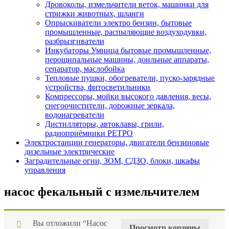
Дровоколы, измельчители веток, машинки для
стрижки животных, шланги
Опрыскиватели электро бензин, бытовые
промышленные, распыляющие воздуходувки,
разбрызгиватели
Инкубаторы Умница бытовые промышленные,
перощипальные машины, доильные аппараты,
сепаратор, маслобойка
Тепловые пушки, обогреватели, пуско-зарядные
устройства, фитосветильники
Компрессоры, мойки высокого давления, весы,
снегоочистители, дорожные зеркала,
водонагреватели
Дистилляторы, автоклавы, грили,
радиоприёмники РЕТРО
Электростанции генераторы, двигатели бензиновые
дизельные электрические
Заградительные огни, ЗОМ, СДЗО, блоки, шкафы
управления
насос фекальный с измельчителем
Вы отложили “Насос
Просмотр корзины