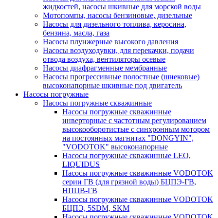
жидкостей, насосы шкивные для морской воды
Мотопомпы, насосы бензиновые, дизельные
Насосы для дизельного топлива, керосина,
бензина, масла, газа
Насосы плунжерные высокого давления
Насосы воздуходувки, для перекачки, подачи
отвода воздуха, вентиляторы осевые
Насосы диафрагменные мембранные
Насосы прогрессивные полостные (шнековые)
высоконапорные шкивные под двигатель
Насосы погружные
Насосы погружные скважинные
Насосы погружные скважинные
инверторные с частотным регулированием
высокооборотистые с синхронным мотором
на постоянных магнитах "DONGYIN",
"VODOTOK" высоконапорные
Насосы погружные скважинные LEO,
LIQUIDUS
Насосы погружные скважинные VODOTOK
серии ГВ (для грязной воды) БЦПЭ-ГВ,
НПЦВ-ГВ
Насосы погружные скважинные VODOTOK
БЦПЭ, 5SDM, SKM
Насосы погружные скважинные VODOTOK