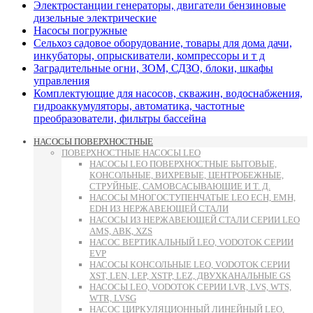
Электростанции генераторы, двигатели бензиновые
дизельные электрические
Насосы погружные
Сельхоз садовое оборудование, товары для дома дачи,
инкубаторы, опрыскиватели, компрессоры и т д
Заградительные огни, ЗОМ, СДЗО, блоки, шкафы
управления
Комплектующие для насосов, скважин, водоснабжения,
гидроаккумуляторы, автоматика, частотные
преобразователи, фильтры бассейна
НАСОСЫ ПОВЕРХНОСТНЫЕ
ПОВЕРХНОСТНЫЕ НАСОСЫ LEO
НАСОСЫ LEO ПОВЕРХНОСТНЫЕ БЫТОВЫЕ,
КОНСОЛЬНЫЕ, ВИХРЕВЫЕ, ЦЕНТРОБЕЖНЫЕ,
СТРУЙНЫЕ, САМОВСАСЫВАЮЩИЕ И Т. Д.
НАСОСЫ МНОГОСТУПЕНЧАТЫЕ LEO ECH, EMH,
EDH ИЗ НЕРЖАВЕЮЩЕЙ СТАЛИ
НАСОСЫ ИЗ НЕРЖАВЕЮЩЕЙ СТАЛИ СЕРИИ LEO
AMS, ABK, XZS
НАСОС ВЕРТИКАЛЬНЫЙ LEO, VODOTOK СЕРИИ
EVP
НАСОСЫ КОНСОЛЬНЫЕ LEO, VODOTOK СЕРИИ
XST, LEN, LEP, XSTP, LEZ, ДВУХКАНАЛЬНЫЕ GS
НАСОСЫ LEO, VODOTOK СЕРИИ LVR, LVS, WTS,
WTR, LVSG
НАСОС ЦИРКУЛЯЦИОННЫЙ ЛИНЕЙНЫЙ LEO,