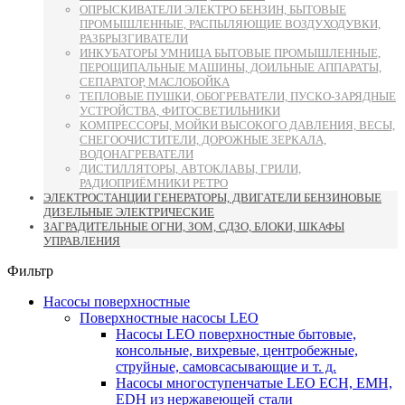
ОПРЫСКИВАТЕЛИ ЭЛЕКТРО БЕНЗИН, БЫТОВЫЕ
ПРОМЫШЛЕННЫЕ, РАСПЫЛЯЮЩИЕ ВОЗДУХОДУВКИ,
РАЗБРЫЗГИВАТЕЛИ
ИНКУБАТОРЫ УМНИЦА БЫТОВЫЕ ПРОМЫШЛЕННЫЕ,
ПЕРОЩИПАЛЬНЫЕ МАШИНЫ, ДОИЛЬНЫЕ АППАРАТЫ,
СЕПАРАТОР, МАСЛОБОЙКА
ТЕПЛОВЫЕ ПУШКИ, ОБОГРЕВАТЕЛИ, ПУСКО-ЗАРЯДНЫЕ
УСТРОЙСТВА, ФИТОСВЕТИЛЬНИКИ
КОМПРЕССОРЫ, МОЙКИ ВЫСОКОГО ДАВЛЕНИЯ, ВЕСЫ,
СНЕГООЧИСТИТЕЛИ, ДОРОЖНЫЕ ЗЕРКАЛА,
ВОДОНАГРЕВАТЕЛИ
ДИСТИЛЛЯТОРЫ, АВТОКЛАВЫ, ГРИЛИ,
РАДИОПРИЁМНИКИ РЕТРО
ЭЛЕКТРОСТАНЦИИ ГЕНЕРАТОРЫ, ДВИГАТЕЛИ БЕНЗИНОВЫЕ
ДИЗЕЛЬНЫЕ ЭЛЕКТРИЧЕСКИЕ
ЗАГРАДИТЕЛЬНЫЕ ОГНИ, ЗОМ, СДЗО, БЛОКИ, ШКАФЫ
УПРАВЛЕНИЯ
Фильтр
Насосы поверхностные
Поверхностные насосы LEO
Насосы LEO поверхностные бытовые,
консольные, вихревые, центробежные,
струйные, самовсасывающие и т. д.
Насосы многоступенчатые LEO ECH, EMH,
EDH из нержавеющей стали