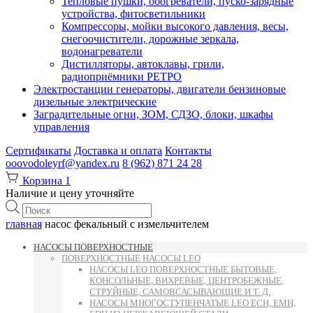
Тепловые пушки, обогреватели, пуско-зарядные
устройства, фитосветильники
Компрессоры, мойки высокого давления, весы,
снегоочистители, дорожные зеркала,
водонагреватели
Дистилляторы, автоклавы, грили,
радиоприёмники РЕТРО
Электростанции генераторы, двигатели бензиновые
дизельные электрические
Заградительные огни, ЗОМ, СДЗО, блоки, шкафы
управления
Сертификаты
Доставка и оплата
Контакты
ooovodoleyrf@yandex.ru
8 (962) 871 24 28
Корзина
1
Наличие и цену уточняйте
Поиск
товаров
главная
насос фекальный с измельчителем
НАСОСЫ ПОВЕРХНОСТНЫЕ
ПОВЕРХНОСТНЫЕ НАСОСЫ LEO
НАСОСЫ LEO ПОВЕРХНОСТНЫЕ БЫТОВЫЕ,
КОНСОЛЬНЫЕ, ВИХРЕВЫЕ, ЦЕНТРОБЕЖНЫЕ,
СТРУЙНЫЕ, САМОВСАСЫВАЮЩИЕ И Т. Д.
НАСОСЫ МНОГОСТУПЕНЧАТЫЕ LEO ECH, EMH,