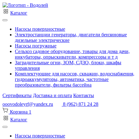
Каталог
Насосы поверхностные
Электростанции генераторы, двигатели бензиновые
дизельные электрические
Насосы погружные
Сельхоз садовое оборудование, товары для дома дачи,
инкубаторы, опрыскиватели, компрессоры и т д
Заградительные огни, ЗОМ, СДЗО, блоки, шкафы
управления
Комплектующие для насосов, скважин, водоснабжения,
гидроаккумуляторы, автоматика, частотные
преобразователи, фильтры бассейна
Сертификаты
Доставка и оплата
Контакты
ooovodoleyrf@yandex.ru
8 (962) 871 24 28
Корзина
1
Каталог
Насосы поверхностные