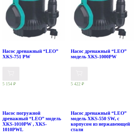
Насос дренажный “LEO”
Насос дренажный “LEO”
XKS-751 РW
модель XKS-1000РW
5 154
₽
5 422
₽
Насос погружной
Насос дренажный “LEO”
дренажный “LEO” модель
модель XKS-550 SW, с
XKS-1010РW , XKS-
корпусом из нержавеющей
1010PWL
стали