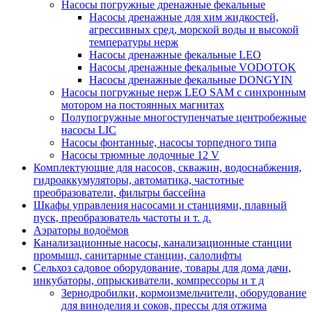
Насосы погружные дренажные фекальные
Насосы дренажные для хим жидкостей,
агрессивных сред, морской воды и высокой
температуры нерж
Насосы дренажные фекальные LEO
Насосы дренажные фекальные VODOTOK
Насосы дренажные фекальные DONGYIN
Насосы погружные нерж LEO SAM с синхронным
мотором на постоянных магнитах
Полупогружные многоступенчатые центробежные
насосы LIC
Насосы фонтанные, насосы торпедного типа
Насосы трюмные лодочные 12 V
Комплектующие для насосов, скважин, водоснабжения,
гидроаккумуляторы, автоматика, частотные
преобразователи, фильтры бассейна
Шкафы управления насосами и станциями, плавный
пуск, преобразователь частоты и т. д.
Аэраторы водоёмов
Канализационные насосы, канализационные станции
промышл, санитарные станции, салолифты
Сельхоз садовое оборудование, товары для дома дачи,
инкубаторы, опрыскиватели, компрессоры и т д
Зернодробилки, кормоизмельчители, оборудование
для виноделия и соков, прессы для отжима