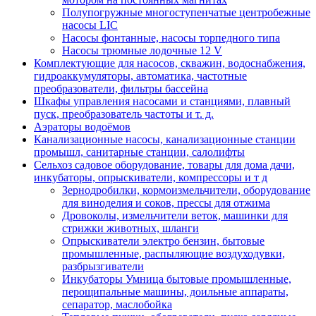
Полупогружные многоступенчатые центробежные
насосы LIC
Насосы фонтанные, насосы торпедного типа
Насосы трюмные лодочные 12 V
Комплектующие для насосов, скважин, водоснабжения,
гидроаккумуляторы, автоматика, частотные
преобразователи, фильтры бассейна
Шкафы управления насосами и станциями, плавный
пуск, преобразователь частоты и т. д.
Аэраторы водоёмов
Канализационные насосы, канализационные станции
промышл, санитарные станции, салолифты
Сельхоз садовое оборудование, товары для дома дачи,
инкубаторы, опрыскиватели, компрессоры и т д
Зернодробилки, кормоизмельчители, оборудование
для виноделия и соков, прессы для отжима
Дровоколы, измельчители веток, машинки для
стрижки животных, шланги
Опрыскиватели электро бензин, бытовые
промышленные, распыляющие воздуходувки,
разбрызгиватели
Инкубаторы Умница бытовые промышленные,
перощипальные машины, доильные аппараты,
сепаратор, маслобойка