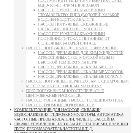
ПОСТ МАГНИТ), БЦПЭ-ГВ-ЧУ (ВЕРТИК-ГОРИЗ),
БЦПЭ-100-НЗ, 4NNM (НИЖ ЗАБОР)
НАСОС ПОГРУЖНОЙ СКВАЖИННЫЙ
"ПРОМЭЛЕКТРО" БЦПЭ (ВОДОЛЕЙ) ХАРЬКОВ,
ВОДОЛЕЙ-ВОДОТОК АНАЛОГИ
НАСОСЫ ПОГРУЖНЫЕ СКВАЖИННЫЕ
ШНЕКОВЫЕ ВИНТОВЫЕ VODOTOK
НАСОС ПОГРУЖНОЙ СКВАЖИННЫЙ
ПОСТОЯННОГО ТОКА С ПИТАНИЕМ ОТ
СОЛНЕЧНЫХ БАТАРЕЙ ИЛИ АКБ
НАСОСЫ ПОГРУЖНЫЕ ДРЕНАЖНЫЕ ФЕКАЛЬНЫЕ
НАСОСЫ ДРЕНАЖНЫЕ ДЛЯ ХИМ ЖИДКОСТЕЙ,
АГРЕССИВНЫХ СРЕД, МОРСКОЙ ВОДЫ И
ВЫСОКОЙ ТЕМПЕРАТУРЫ НЕРЖ
НАСОСЫ ДРЕНАЖНЫЕ ФЕКАЛЬНЫЕ LEO
НАСОСЫ ДРЕНАЖНЫЕ ФЕКАЛЬНЫЕ VODOTOK
НАСОСЫ ДРЕНАЖНЫЕ ФЕКАЛЬНЫЕ DONGYIN
НАСОСЫ ПОГРУЖНЫЕ НЕРЖ LEO SAM С СИНХРОННЫМ
МОТОРОМ НА ПОСТОЯННЫХ МАГНИТАХ
ПОЛУПОГРУЖНЫЕ МНОГОСТУПЕНЧАТЫЕ
ЦЕНТРОБЕЖНЫЕ НАСОСЫ LIC
НАСОСЫ ФОНТАННЫЕ, НАСОСЫ ТОРПЕДНОГО ТИПА
НАСОСЫ ТРЮМНЫЕ ЛОДОЧНЫЕ 12 V
КОМПЛЕКТУЮЩИЕ ДЛЯ НАСОСОВ, СКВАЖИН,
ВОДОСНАБЖЕНИЯ, ГИДРОАККУМУЛЯТОРЫ, АВТОМАТИКА,
ЧАСТОТНЫЕ ПРЕОБРАЗОВАТЕЛИ, ФИЛЬТРЫ БАССЕЙНА
ШКАФЫ УПРАВЛЕНИЯ НАСОСАМИ И СТАНЦИЯМИ, ПЛАВНЫЙ
ПУСК, ПРЕОБРАЗОВАТЕЛЬ ЧАСТОТЫ И Т. Д.