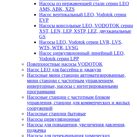
Насосы из нержавеющей стали серии LEO
AMS, ABK, XZS
Насос вертикальный LEO, Vodotok серии
EVP
Насосы консольные LEO, VODOTOK серии
XST, LEN, LEP, XSTP, LEZ, двухканальные
GS
Насосы LEO, Vodotok серии LVR, LVS,
WTS, WTR, LVSG
Насос циркуляционный линейный LEO,
Vodotok серии LPP
Поверхностные насосы VODOTOK
Насос LEO для бассейна и джакузи
Насосные мини станции автоматизированные,
мини станции с частотным управлением,
инверторные, насосы с интегрированными
программами
Насосные станции с частотным блоком
управления, станции для коммерческих и жилых
сооружений
Насосные станции бытовые
Насосы циркуляционные
Насосы для повышения, увеличения давления,
подкачка
Насосы для перекачивания химических