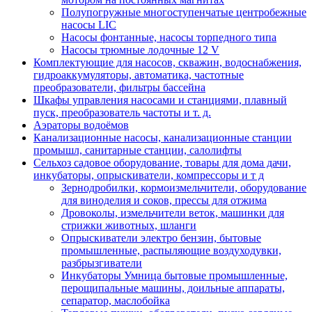
Полупогружные многоступенчатые центробежные
насосы LIC
Насосы фонтанные, насосы торпедного типа
Насосы трюмные лодочные 12 V
Комплектующие для насосов, скважин, водоснабжения,
гидроаккумуляторы, автоматика, частотные
преобразователи, фильтры бассейна
Шкафы управления насосами и станциями, плавный
пуск, преобразователь частоты и т. д.
Аэраторы водоёмов
Канализационные насосы, канализационные станции
промышл, санитарные станции, салолифты
Сельхоз садовое оборудование, товары для дома дачи,
инкубаторы, опрыскиватели, компрессоры и т д
Зернодробилки, кормоизмельчители, оборудование
для виноделия и соков, прессы для отжима
Дровоколы, измельчители веток, машинки для
стрижки животных, шланги
Опрыскиватели электро бензин, бытовые
промышленные, распыляющие воздуходувки,
разбрызгиватели
Инкубаторы Умница бытовые промышленные,
перощипальные машины, доильные аппараты,
сепаратор, маслобойка