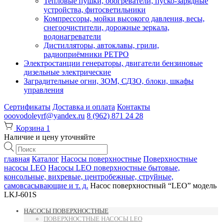
Тепловые пушки, обогреватели, пуско-зарядные
устройства, фитосветильники
Компрессоры, мойки высокого давления, весы,
снегоочистители, дорожные зеркала,
водонагреватели
Дистилляторы, автоклавы, грили,
радиоприёмники РЕТРО
Электростанции генераторы, двигатели бензиновые
дизельные электрические
Заградительные огни, ЗОМ, СДЗО, блоки, шкафы
управления
Сертификаты
Доставка и оплата
Контакты
ooovodoleyrf@yandex.ru
8 (962) 871 24 28
Корзина
1
Наличие и цену уточняйте
Поиск
товаров
главная
Каталог
Насосы поверхностные
Поверхностные
насосы LEO
Насосы LEO поверхностные бытовые,
консольные, вихревые, центробежные, струйные,
самовсасывающие и т. д.
Насос поверхностный “LEO” модель
LKJ-601S
НАСОСЫ ПОВЕРХНОСТНЫЕ
ПОВЕРХНОСТНЫЕ НАСОСЫ LEO