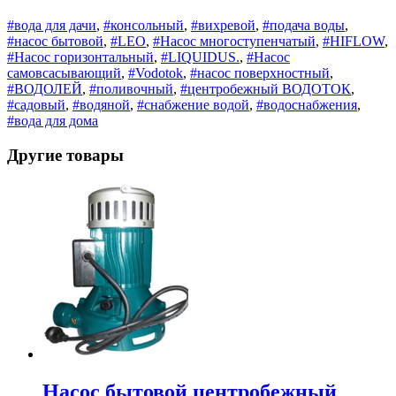
#вода для дачи
,
#консольный
,
#вихревой
,
#подача воды
,
#насос бытовой
,
#LEO
,
#Насос многоступенчатый
,
#HIFLOW
,
#Насос горизонтальный
,
#LIQUIDUS.
,
#Насос
самовсасывающий
,
#Vodotok
,
#насос поверхностный
,
#ВОДОЛЕЙ
,
#поливочный
,
#центробежный ВОДОТОК
,
#садовый
,
#водяной
,
#снабжение водой
,
#водоснабжения
,
#вода для дома
Другие товары
Насос бытовой центробежный