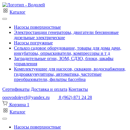
Каталог
Насосы поверхностные
Электростанции генераторы, двигатели бензиновые
дизельные электрические
Насосы погружные
Сельхоз садовое оборудование, товары для дома дачи,
инкубаторы, опрыскиватели, компрессоры и т д
Заградительные огни, ЗОМ, СДЗО, блоки, шкафы
управления
Комплектующие для насосов, скважин, водоснабжения,
гидроаккумуляторы, автоматика, частотные
преобразователи, фильтры бассейна
Сертификаты
Доставка и оплата
Контакты
ooovodoleyrf@yandex.ru
8 (962) 871 24 28
Корзина
1
Каталог
Насосы поверхностные