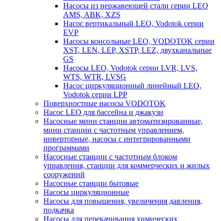
Насосы из нержавеющей стали серии LEO
AMS, ABK, XZS
Насос вертикальный LEO, Vodotok серии
EVP
Насосы консольные LEO, VODOTOK серии
XST, LEN, LEP, XSTP, LEZ, двухканальные
GS
Насосы LEO, Vodotok серии LVR, LVS,
WTS, WTR, LVSG
Насос циркуляционный линейный LEO,
Vodotok серии LPP
Поверхностные насосы VODOTOK
Насос LEO для бассейна и джакузи
Насосные мини станции автоматизированные,
мини станции с частотным управлением,
инверторные, насосы с интегрированными
программами
Насосные станции с частотным блоком
управления, станции для коммерческих и жилых
сооружений
Насосные станции бытовые
Насосы циркуляционные
Насосы для повышения, увеличения давления,
подкачка
Насосы для перекачивания химических