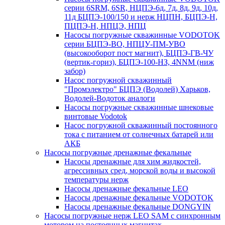
серии 6SRM, 6SR, НЦПЭ-6д, 7д, 8д, 9д, 10д,
11д БЦПЭ-100/150 и нерж НЦПН, БЦПЭ-Н,
ПЦПЭ-Н, НПЦЭ, НПЦ
Насосы погружные скважинные VODOTOK
серии БЦПЭ-ВО, НПЦУ-ПМ-УВО
(высокооборот пост магнит), БЦПЭ-ГВ-ЧУ
(вертик-гориз), БЦПЭ-100-НЗ, 4NNM (ниж
забор)
Насос погружной скважинный
"Промэлектро" БЦПЭ (Водолей) Харьков,
Водолей-Водоток аналоги
Насосы погружные скважинные шнековые
винтовые Vodotok
Насос погружной скважинный постоянного
тока с питанием от солнечных батарей или
АКБ
Насосы погружные дренажные фекальные
Насосы дренажные для хим жидкостей,
агрессивных сред, морской воды и высокой
температуры нерж
Насосы дренажные фекальные LEO
Насосы дренажные фекальные VODOTOK
Насосы дренажные фекальные DONGYIN
Насосы погружные нерж LEO SAM с синхронным
мотором на постоянных магнитах