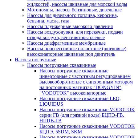
жидкостей, насосы шкивные для морской воды
Мотопомпы, насосы бензиновые, дизельные
Насосы для дизельного топлива, керосина,
бензина, масла, газа
Насосы плунжерные высокого давления
Насосы воздуходувки, для перекачки, подачи
отвода воздуха, вентиляторы осевые
Насосы диафрагменные мембранные
Насосы прогрессивные полостные (шнековые)
высоконапорные шкивные под двигатель
Насосы погружные
Насосы погружные скважинные
Насосы погружные скважинные
инверторные с частотным регулированием
высокооборотистые с синхронным мотором
на постоянных магнитах "DONGYIN",
"VODOTOK" высоконапорные
Насосы погружные скважинные LEO,
LIQUIDUS
Насосы погружные скважинные VODOTOK
серии ГВ (для грязной воды) БЦПЭ-ГВ,
НПЦВ-ГВ
Насосы погружные скважинные VODOTOK
БЦПЭ, 5SDM, SKM
Насосы погружные скважинные VODOTOK