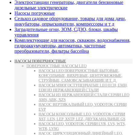
Электростанции генераторы, двигатели бензиновые
дизельные электрические
Насосы погружные
Сельхоз садовое оборудование, товары для дома дачи,
инкубаторы, опрыскиватели, компрессоры и т д
Заградительные огни, ЗОМ, СДЗО, блоки, шкафы
управления
Комплектующие для насосов, скважин, водоснабжения,
гидроаккумуляторы, автоматика, частотные
преобразователи, фильтры бассейна
НАСОСЫ ПОВЕРХНОСТНЫЕ
ПОВЕРХНОСТНЫЕ НАСОСЫ LEO
НАСОСЫ LEO ПОВЕРХНОСТНЫЕ БЫТОВЫЕ,
КОНСОЛЬНЫЕ, ВИХРЕВЫЕ, ЦЕНТРОБЕЖНЫЕ,
СТРУЙНЫЕ, САМОВСАСЫВАЮЩИЕ И Т. Д.
НАСОСЫ МНОГОСТУПЕНЧАТЫЕ LEO ECH, EMH,
EDH ИЗ НЕРЖАВЕЮЩЕЙ СТАЛИ
НАСОСЫ ИЗ НЕРЖАВЕЮЩЕЙ СТАЛИ СЕРИИ LEO
AMS, ABK, XZS
НАСОС ВЕРТИКАЛЬНЫЙ LEO, VODOTOK СЕРИИ
EVP
НАСОСЫ КОНСОЛЬНЫЕ LEO, VODOTOK СЕРИИ
XST, LEN, LEP, XSTP, LEZ, ДВУХКАНАЛЬНЫЕ GS
НАСОСЫ LEO, VODOTOK СЕРИИ LVR, LVS, WTS,
WTR, LVSG
НАСОС ЦИРКУЛЯЦИОННЫЙ ЛИНЕЙНЫЙ LEO,