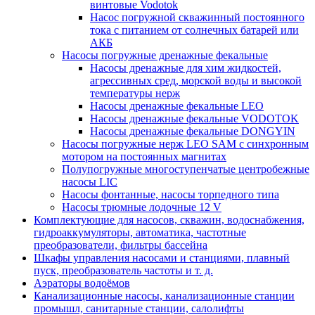
винтовые Vodotok
Насос погружной скважинный постоянного
тока с питанием от солнечных батарей или
АКБ
Насосы погружные дренажные фекальные
Насосы дренажные для хим жидкостей,
агрессивных сред, морской воды и высокой
температуры нерж
Насосы дренажные фекальные LEO
Насосы дренажные фекальные VODOTOK
Насосы дренажные фекальные DONGYIN
Насосы погружные нерж LEO SAM с синхронным
мотором на постоянных магнитах
Полупогружные многоступенчатые центробежные
насосы LIC
Насосы фонтанные, насосы торпедного типа
Насосы трюмные лодочные 12 V
Комплектующие для насосов, скважин, водоснабжения,
гидроаккумуляторы, автоматика, частотные
преобразователи, фильтры бассейна
Шкафы управления насосами и станциями, плавный
пуск, преобразователь частоты и т. д.
Аэраторы водоёмов
Канализационные насосы, канализационные станции
промышл, санитарные станции, салолифты