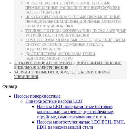
ОПРЫСКИВАТЕЛИ ЭЛЕКТРО БЕНЗИН, БЫТОВЫЕ
ПРОМЫШЛЕННЫЕ, РАСПЫЛЯЮЩИЕ ВОЗДУХОДУВКИ,
РАЗБРЫЗГИВАТЕЛИ
ИНКУБАТОРЫ УМНИЦА БЫТОВЫЕ ПРОМЫШЛЕННЫЕ,
ПЕРОЩИПАЛЬНЫЕ МАШИНЫ, ДОИЛЬНЫЕ АППАРАТЫ,
СЕПАРАТОР, МАСЛОБОЙКА
ТЕПЛОВЫЕ ПУШКИ, ОБОГРЕВАТЕЛИ, ПУСКО-ЗАРЯДНЫЕ
УСТРОЙСТВА, ФИТОСВЕТИЛЬНИКИ
КОМПРЕССОРЫ, МОЙКИ ВЫСОКОГО ДАВЛЕНИЯ, ВЕСЫ,
СНЕГООЧИСТИТЕЛИ, ДОРОЖНЫЕ ЗЕРКАЛА,
ВОДОНАГРЕВАТЕЛИ
ДИСТИЛЛЯТОРЫ, АВТОКЛАВЫ, ГРИЛИ,
РАДИОПРИЁМНИКИ РЕТРО
ЭЛЕКТРОСТАНЦИИ ГЕНЕРАТОРЫ, ДВИГАТЕЛИ БЕНЗИНОВЫЕ
ДИЗЕЛЬНЫЕ ЭЛЕКТРИЧЕСКИЕ
ЗАГРАДИТЕЛЬНЫЕ ОГНИ, ЗОМ, СДЗО, БЛОКИ, ШКАФЫ
УПРАВЛЕНИЯ
Фильтр
Насосы поверхностные
Поверхностные насосы LEO
Насосы LEO поверхностные бытовые,
консольные, вихревые, центробежные,
струйные, самовсасывающие и т. д.
Насосы многоступенчатые LEO ECH, EMH,
EDH из нержавеющей стали