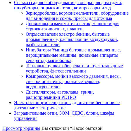
Сельхоз садовое оборудование, товары для дома дачи,
инкубаторы, опрыскиватели, компрессоры и т д
Зернодробилки, кормоизмельчители, оборудование
для виноделия и соков, прессы для отжима
Дровоколы, измельчители веток, машинки для
стрижки животных, шланги
Опрыскиватели электро бензин, бытовые
промышленные, распыляющие воздуходувки,
разбрызгиватели
Инкубаторы Умница бытовые промышленные,
перощипальные машины, доильные аппараты,
сепаратор, маслобойка
Тепловые пушки, обогреватели, пуско-зарядные
устройства, фитосветильники
Компрессоры, мойки высокого давления, весы,
снегоочистители, дорожные зеркала,
водонагреватели
Дистилляторы, автоклавы, грили,
радиоприёмники РЕТРО
Электростанции генераторы, двигатели бензиновые
дизельные электрические
Заградительные огни, ЗОМ, СДЗО, блоки, шкафы
управления
Просмотр корзины
Вы отложили “Насос бытовой