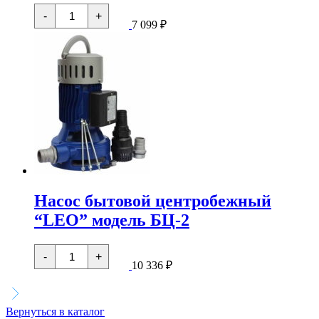
Количество
-
+
товара
7 099
₽
Насос
бытовой
центробежный
"LEO"
модель
БЦ-1
Насос бытовой центробежный
“LEO” модель БЦ-2
Количество
-
+
товара
10 336
₽
Насос
бытовой
центробежный
"LEO"
Вернуться в каталог
модель