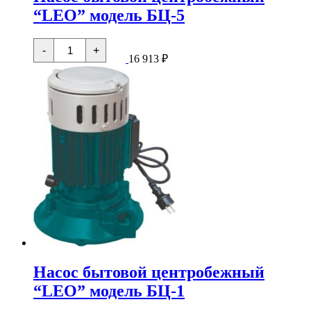
“LEO” модель БЦ-5
Количество
-
+
товара
16 913
₽
Насос
бытовой
центробежный
"LEO"
модель
БЦ-5
Насос бытовой центробежный
“LEO” модель БЦ-1