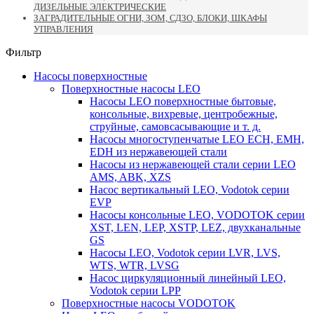
ДИЗЕЛЬНЫЕ ЭЛЕКТРИЧЕСКИЕ
ЗАГРАДИТЕЛЬНЫЕ ОГНИ, ЗОМ, СДЗО, БЛОКИ, ШКАФЫ
УПРАВЛЕНИЯ
Фильтр
Насосы поверхностные
Поверхностные насосы LEO
Насосы LEO поверхностные бытовые,
консольные, вихревые, центробежные,
струйные, самовсасывающие и т. д.
Насосы многоступенчатые LEO ECH, EMH,
EDH из нержавеющей стали
Насосы из нержавеющей стали серии LEO
AMS, ABK, XZS
Насос вертикальный LEO, Vodotok серии
EVP
Насосы консольные LEO, VODOTOK серии
XST, LEN, LEP, XSTP, LEZ, двухканальные
GS
Насосы LEO, Vodotok серии LVR, LVS,
WTS, WTR, LVSG
Насос циркуляционный линейный LEO,
Vodotok серии LPP
Поверхностные насосы VODOTOK