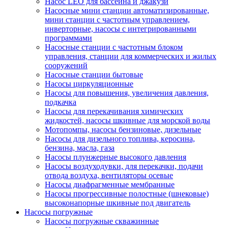
Насос LEO для бассейна и джакузи
Насосные мини станции автоматизированные,
мини станции с частотным управлением,
инверторные, насосы с интегрированными
программами
Насосные станции с частотным блоком
управления, станции для коммерческих и жилых
сооружений
Насосные станции бытовые
Насосы циркуляционные
Насосы для повышения, увеличения давления,
подкачка
Насосы для перекачивания химических
жидкостей, насосы шкивные для морской воды
Мотопомпы, насосы бензиновые, дизельные
Насосы для дизельного топлива, керосина,
бензина, масла, газа
Насосы плунжерные высокого давления
Насосы воздуходувки, для перекачки, подачи
отвода воздуха, вентиляторы осевые
Насосы диафрагменные мембранные
Насосы прогрессивные полостные (шнековые)
высоконапорные шкивные под двигатель
Насосы погружные
Насосы погружные скважинные