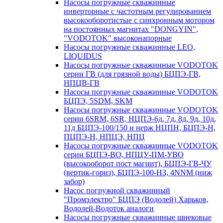
Насосы погружные скважинные
инверторные с частотным регулированием
высокооборотистые с синхронным мотором
на постоянных магнитах "DONGYIN",
"VODOTOK" высоконапорные
Насосы погружные скважинные LEO,
LIQUIDUS
Насосы погружные скважинные VODOTOK
серии ГВ (для грязной воды) БЦПЭ-ГВ,
НПЦВ-ГВ
Насосы погружные скважинные VODOTOK
БЦПЭ, 5SDM, SKM
Насосы погружные скважинные VODOTOK
серии 6SRM, 6SR, НЦПЭ-6д, 7д, 8д, 9д, 10д,
11д БЦПЭ-100/150 и нерж НЦПН, БЦПЭ-Н,
ПЦПЭ-Н, НПЦЭ, НПЦ
Насосы погружные скважинные VODOTOK
серии БЦПЭ-ВО, НПЦУ-ПМ-УВО
(высокооборот пост магнит), БЦПЭ-ГВ-ЧУ
(вертик-гориз), БЦПЭ-100-НЗ, 4NNM (ниж
забор)
Насос погружной скважинный
"Промэлектро" БЦПЭ (Водолей) Харьков,
Водолей-Водоток аналоги
Насосы погружные скважинные шнековые