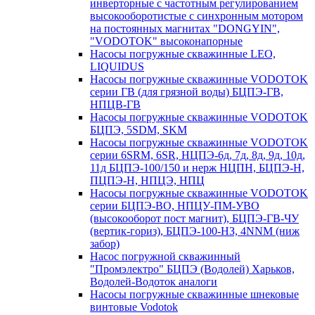
инверторные с частотным регулированием
высокооборотистые с синхронным мотором
на постоянных магнитах "DONGYIN",
"VODOTOK" высоконапорные
Насосы погружные скважинные LEO,
LIQUIDUS
Насосы погружные скважинные VODOTOK
серии ГВ (для грязной воды) БЦПЭ-ГВ,
НПЦВ-ГВ
Насосы погружные скважинные VODOTOK
БЦПЭ, 5SDM, SKM
Насосы погружные скважинные VODOTOK
серии 6SRM, 6SR, НЦПЭ-6д, 7д, 8д, 9д, 10д,
11д БЦПЭ-100/150 и нерж НЦПН, БЦПЭ-Н,
ПЦПЭ-Н, НПЦЭ, НПЦ
Насосы погружные скважинные VODOTOK
серии БЦПЭ-ВО, НПЦУ-ПМ-УВО
(высокооборот пост магнит), БЦПЭ-ГВ-ЧУ
(вертик-гориз), БЦПЭ-100-НЗ, 4NNM (ниж
забор)
Насос погружной скважинный
"Промэлектро" БЦПЭ (Водолей) Харьков,
Водолей-Водоток аналоги
Насосы погружные скважинные шнековые
винтовые Vodotok