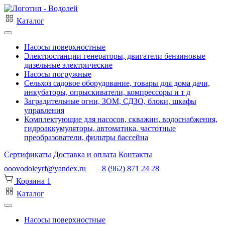
Каталог
Насосы поверхностные
Электростанции генераторы, двигатели бензиновые
дизельные электрические
Насосы погружные
Сельхоз садовое оборудование, товары для дома дачи,
инкубаторы, опрыскиватели, компрессоры и т д
Заградительные огни, ЗОМ, СДЗО, блоки, шкафы
управления
Комплектующие для насосов, скважин, водоснабжения,
гидроаккумуляторы, автоматика, частотные
преобразователи, фильтры бассейна
Сертификаты
Доставка и оплата
Контакты
ooovodoleyrf@yandex.ru
8 (962) 871 24 28
Корзина
1
Каталог
Насосы поверхностные