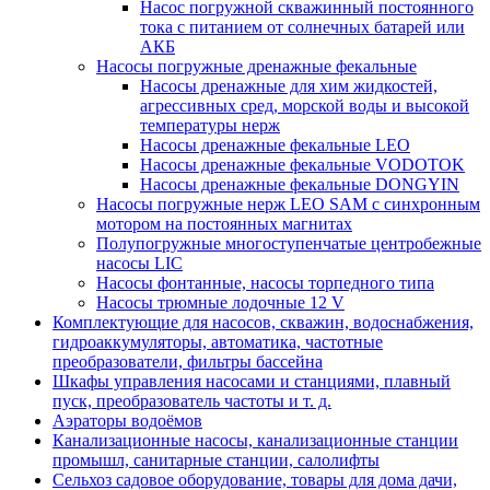
Насос погружной скважинный постоянного
тока с питанием от солнечных батарей или
АКБ
Насосы погружные дренажные фекальные
Насосы дренажные для хим жидкостей,
агрессивных сред, морской воды и высокой
температуры нерж
Насосы дренажные фекальные LEO
Насосы дренажные фекальные VODOTOK
Насосы дренажные фекальные DONGYIN
Насосы погружные нерж LEO SAM с синхронным
мотором на постоянных магнитах
Полупогружные многоступенчатые центробежные
насосы LIC
Насосы фонтанные, насосы торпедного типа
Насосы трюмные лодочные 12 V
Комплектующие для насосов, скважин, водоснабжения,
гидроаккумуляторы, автоматика, частотные
преобразователи, фильтры бассейна
Шкафы управления насосами и станциями, плавный
пуск, преобразователь частоты и т. д.
Аэраторы водоёмов
Канализационные насосы, канализационные станции
промышл, санитарные станции, салолифты
Сельхоз садовое оборудование, товары для дома дачи,