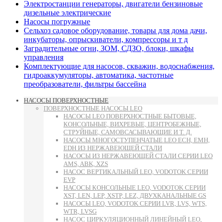
Электростанции генераторы, двигатели бензиновые
дизельные электрические
Насосы погружные
Сельхоз садовое оборудование, товары для дома дачи,
инкубаторы, опрыскиватели, компрессоры и т д
Заградительные огни, ЗОМ, СДЗО, блоки, шкафы
управления
Комплектующие для насосов, скважин, водоснабжения,
гидроаккумуляторы, автоматика, частотные
преобразователи, фильтры бассейна
НАСОСЫ ПОВЕРХНОСТНЫЕ
ПОВЕРХНОСТНЫЕ НАСОСЫ LEO
НАСОСЫ LEO ПОВЕРХНОСТНЫЕ БЫТОВЫЕ,
КОНСОЛЬНЫЕ, ВИХРЕВЫЕ, ЦЕНТРОБЕЖНЫЕ,
СТРУЙНЫЕ, САМОВСАСЫВАЮЩИЕ И Т. Д.
НАСОСЫ МНОГОСТУПЕНЧАТЫЕ LEO ECH, EMH,
EDH ИЗ НЕРЖАВЕЮЩЕЙ СТАЛИ
НАСОСЫ ИЗ НЕРЖАВЕЮЩЕЙ СТАЛИ СЕРИИ LEO
AMS, ABK, XZS
НАСОС ВЕРТИКАЛЬНЫЙ LEO, VODOTOK СЕРИИ
EVP
НАСОСЫ КОНСОЛЬНЫЕ LEO, VODOTOK СЕРИИ
XST, LEN, LEP, XSTP, LEZ, ДВУХКАНАЛЬНЫЕ GS
НАСОСЫ LEO, VODOTOK СЕРИИ LVR, LVS, WTS,
WTR, LVSG
НАСОС ЦИРКУЛЯЦИОННЫЙ ЛИНЕЙНЫЙ LEO,