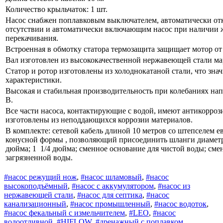
Количество крыльчаток: 1 шт.
Насос снабжен поплавковым выключателем, автоматически о
отсутствии и автоматически включающим насос при наличии 
перекачивания.
Встроенная в обмотку статора термозащита защищает мотор от 
Вал изготовлен из высококачественной нержавеющей стали ма
Статор и ротор изготовлены из холоднокатаной стали, что зна
характеристики.
Высокая и стабильная производительность при колебаниях нап
В.
Все части насоса, контактирующие с водой, имеют антикорро
изготовлены из неподдающихся коррозии материалов.
В комплекте: сетевой кабель длиной 10 метров со штепселем е
конусной формы , позволяющий присоединить шланги диаметр
дюйма; 1 1/4 дюйма; сменное основание для чистой воды; сме
загрязненной воды.
#насос режущий нож
,
#насос шламовый
,
#насос
высокоподъёмный
,
#насос с аккумулятором
,
#насос из
нержавеющей стали
,
#насос для септика
,
#насос
канализационный
,
#насос промышленный
,
#насос водоток
,
#насос фекальный с измельчителем
,
#LEO
,
#насос
водоотливной
,
#HIFLOW
,
#дренажный с поплавком
,