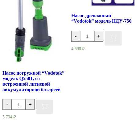
Насос дренажный
“Vodotok” модель НДУ-750
Количество
-
+
товара
Насос
дренажный
4 698
₽
"Vodotok"
модель
НДУ-750
Насос погружной “Vodotok”
модель Q5501, со
встроенной литиевой
аккумуляторной батареей
Количество
-
+
товара
Насос
погружной
5 734
₽
"Vodotok"
модель
Q5501,
со