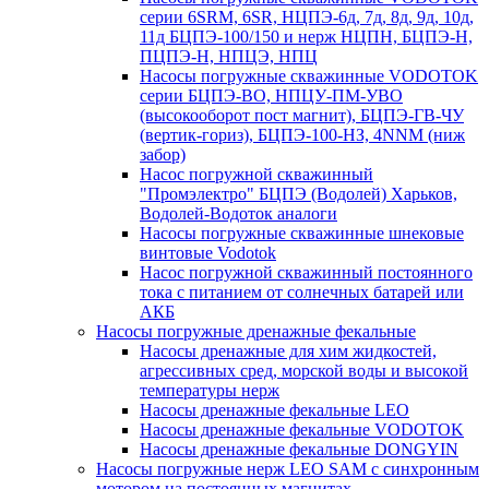
серии 6SRM, 6SR, НЦПЭ-6д, 7д, 8д, 9д, 10д,
11д БЦПЭ-100/150 и нерж НЦПН, БЦПЭ-Н,
ПЦПЭ-Н, НПЦЭ, НПЦ
Насосы погружные скважинные VODOTOK
серии БЦПЭ-ВО, НПЦУ-ПМ-УВО
(высокооборот пост магнит), БЦПЭ-ГВ-ЧУ
(вертик-гориз), БЦПЭ-100-НЗ, 4NNM (ниж
забор)
Насос погружной скважинный
"Промэлектро" БЦПЭ (Водолей) Харьков,
Водолей-Водоток аналоги
Насосы погружные скважинные шнековые
винтовые Vodotok
Насос погружной скважинный постоянного
тока с питанием от солнечных батарей или
АКБ
Насосы погружные дренажные фекальные
Насосы дренажные для хим жидкостей,
агрессивных сред, морской воды и высокой
температуры нерж
Насосы дренажные фекальные LEO
Насосы дренажные фекальные VODOTOK
Насосы дренажные фекальные DONGYIN
Насосы погружные нерж LEO SAM с синхронным
мотором на постоянных магнитах