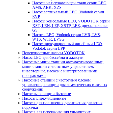
Насосы из нержавеющей стали серии LEO
AMS, ABK, XZS
Насос вертикальный LEO, Vodotok серии
EVP
Насосы консольные LEO, VODOTOK серии
XST, LEN, LEP, XSTP, LEZ, двухканальные
GS
Насосы LEO, Vodotok серии LVR, LVS,
WTS, WTR, LVSG
Насос циркуляционный линейный LEO,
Vodotok серии LPP
Поверхностные насосы VODOTOK
Насос LEO для бассейна и джакузи
Насосные мини станции автоматизированные,
мини станции с частотным управлением,
инверторные, насосы с интегрированными
программами
Насосные станции с частотным блоком
управления, станции для коммерческих и жилых
сооружений
Насосные станции бытовые
Насосы циркуляционные
Насосы для повышения, увеличения давления,
подкачка
Насосы для перекачивания химических