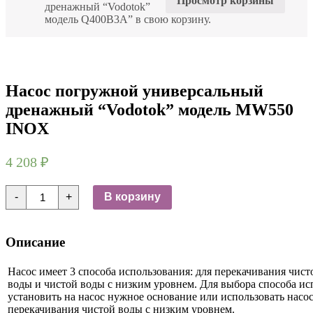
Просмотр корзины
дренажный “Vodotok”
модель Q400B3A” в свою корзину.
Насос погружной универсальный
дренажный “Vodotok” модель MW550
INOX
4 208
₽
Количество
-
+
В корзину
товара
Насос
погружной
универсальный
Описание
дренажный
"Vodotok"
модель
Насос имеет 3 способа использования: для перекачивания чист
MW550
воды и чистой воды с низким уровнем. Для выбора способа и
INOX
установить на насос нужное основание или использовать насос
перекачивания чистой воды с низким уровнем.