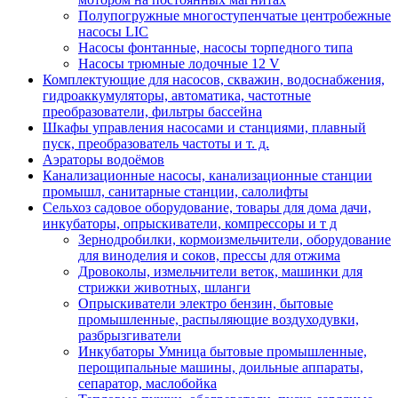
Полупогружные многоступенчатые центробежные
насосы LIC
Насосы фонтанные, насосы торпедного типа
Насосы трюмные лодочные 12 V
Комплектующие для насосов, скважин, водоснабжения,
гидроаккумуляторы, автоматика, частотные
преобразователи, фильтры бассейна
Шкафы управления насосами и станциями, плавный
пуск, преобразователь частоты и т. д.
Аэраторы водоёмов
Канализационные насосы, канализационные станции
промышл, санитарные станции, салолифты
Сельхоз садовое оборудование, товары для дома дачи,
инкубаторы, опрыскиватели, компрессоры и т д
Зернодробилки, кормоизмельчители, оборудование
для виноделия и соков, прессы для отжима
Дровоколы, измельчители веток, машинки для
стрижки животных, шланги
Опрыскиватели электро бензин, бытовые
промышленные, распыляющие воздуходувки,
разбрызгиватели
Инкубаторы Умница бытовые промышленные,
перощипальные машины, доильные аппараты,
сепаратор, маслобойка