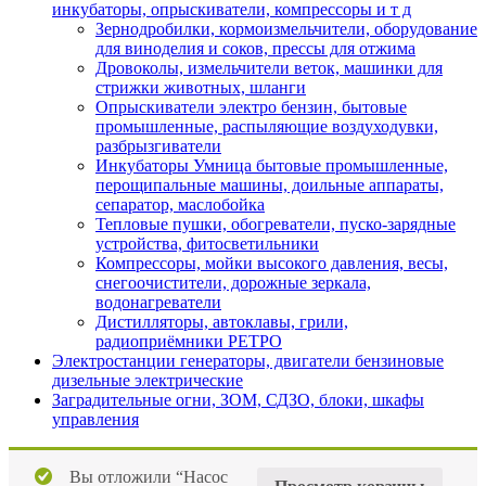
инкубаторы, опрыскиватели, компрессоры и т д
Зернодробилки, кормоизмельчители, оборудование
для виноделия и соков, прессы для отжима
Дровоколы, измельчители веток, машинки для
стрижки животных, шланги
Опрыскиватели электро бензин, бытовые
промышленные, распыляющие воздуходувки,
разбрызгиватели
Инкубаторы Умница бытовые промышленные,
перощипальные машины, доильные аппараты,
сепаратор, маслобойка
Тепловые пушки, обогреватели, пуско-зарядные
устройства, фитосветильники
Компрессоры, мойки высокого давления, весы,
снегоочистители, дорожные зеркала,
водонагреватели
Дистилляторы, автоклавы, грили,
радиоприёмники РЕТРО
Электростанции генераторы, двигатели бензиновые
дизельные электрические
Заградительные огни, ЗОМ, СДЗО, блоки, шкафы
управления
Вы отложили “Насос