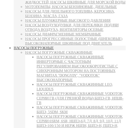
ЖИДКОСТЕЙ, НАСОСЫ ШКИВНЫЕ ДЛЯ МОРСКОЙ ВОДЫ
МОТОПОМПЫ, НАСОСЫ БЕНЗИНОВЫЕ, ДИЗЕЛЬНЫЕ
НАСОСЫ ДЛЯ ДИЗЕЛЬНОГО ТОПЛИВА, КЕРОСИНА,
БЕНЗИНА, МАСЛА, ГАЗА
НАСОСЫ ПЛУНЖЕРНЫЕ ВЫСОКОГО ДАВЛЕНИЯ
НАСОСЫ ВОЗДУХОДУВКИ, ДЛЯ ПЕРЕКАЧКИ, ПОДАЧИ
ОТВОДА ВОЗДУХА, ВЕНТИЛЯТОРЫ ОСЕВЫЕ
НАСОСЫ ДИАФРАГМЕННЫЕ МЕМБРАННЫЕ
НАСОСЫ ПРОГРЕССИВНЫЕ ПОЛОСТНЫЕ (ШНЕКОВЫЕ)
ВЫСОКОНАПОРНЫЕ ШКИВНЫЕ ПОД ДВИГАТЕЛЬ
НАСОСЫ ПОГРУЖНЫЕ
НАСОСЫ ПОГРУЖНЫЕ СКВАЖИННЫЕ
НАСОСЫ ПОГРУЖНЫЕ СКВАЖИННЫЕ
ИНВЕРТОРНЫЕ С ЧАСТОТНЫМ
РЕГУЛИРОВАНИЕМ ВЫСОКООБОРОТИСТЫЕ С
СИНХРОННЫМ МОТОРОМ НА ПОСТОЯННЫХ
МАГНИТАХ "DONGYIN", "VODOTOK"
ВЫСОКОНАПОРНЫЕ
НАСОСЫ ПОГРУЖНЫЕ СКВАЖИННЫЕ LEO,
LIQUIDUS
НАСОСЫ ПОГРУЖНЫЕ СКВАЖИННЫЕ VODOTOK
СЕРИИ ГВ (ДЛЯ ГРЯЗНОЙ ВОДЫ) БЦПЭ-ГВ, НПЦВ-
ГВ
НАСОСЫ ПОГРУЖНЫЕ СКВАЖИННЫЕ VODOTOK
БЦПЭ, 5SDM, SKM
НАСОСЫ ПОГРУЖНЫЕ СКВАЖИННЫЕ VODOTOK
СЕРИИ 6SRM, 6SR, НЦПЭ-6Д, 7Д, 8Д, 9Д, 10Д, 11Д
БЦПЭ-100/150 И НЕРЖ НЦПН, БЦПЭ-Н, ПЦПЭ-Н,