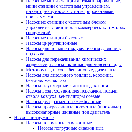
Насосные мини станции автоматизированные,
мини станции с частотным управлением,
инверторные, насосы с интегрированными
программами
Насосные станции с частотным блоком
управления, станции для коммерческих и жилых
сооружений
Насосные станции бытовые
Насосы циркуляционные
Насосы для повышения, увеличения давления,
подкачка
Насосы для перекачивания химических
жидкостей, насосы шкивные для морской воды
Мотопомпы, насосы бензиновые, дизельные
Насосы для дизельного топлива, керосина,
бензина, масла, газа
Насосы плунжерные высокого давления
Насосы воздуходувки, для перекачки, подачи
отвода воздуха, вентиляторы осевые
Насосы диафрагменные мембранные
Насосы прогрессивные полостные (шнековые)
высоконапорные шкивные под двигатель
Насосы погружные
Насосы погружные скважинные
Насосы погружные скважинные