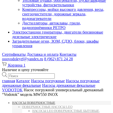
Тепловые пушки, обогреватели, пуско-зарядные
устройства, фитосветильники
Компрессоры, мойки высокого давления, весы,
снегоочистители, дорожные зеркала,
водонагреватели
Дистилляторы, автоклавы, грили,
радиоприёмники РЕТРО
Электростанции генераторы, двигатели бензиновые
дизельные электрические
Заградительные огни, ЗОМ, СДЗО, блоки, шкафы
управления
Сертификаты
Доставка и оплата
Контакты
ooovodoleyrf@yandex.ru
8 (962) 871 24 28
Корзина
1
Наличие и цену уточняйте
Поиск
товаров
главная
Каталог
Насосы погружные
Насосы погружные
дренажные фекальные
Насосы дренажные фекальные
VODOTOK
Насос погружной универсальный дренажный
“Vodotok” модель MW550 INOX
НАСОСЫ ПОВЕРХНОСТНЫЕ
ПОВЕРХНОСТНЫЕ НАСОСЫ LEO
НАСОСЫ LEO ПОВЕРХНОСТНЫЕ БЫТОВЫЕ,