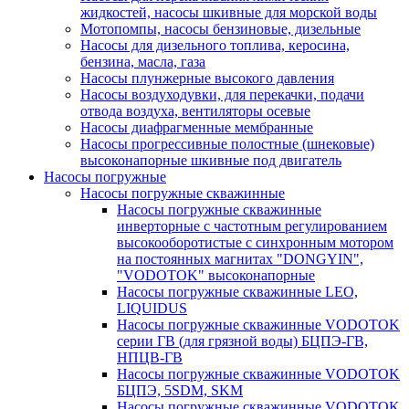
жидкостей, насосы шкивные для морской воды
Мотопомпы, насосы бензиновые, дизельные
Насосы для дизельного топлива, керосина,
бензина, масла, газа
Насосы плунжерные высокого давления
Насосы воздуходувки, для перекачки, подачи
отвода воздуха, вентиляторы осевые
Насосы диафрагменные мембранные
Насосы прогрессивные полостные (шнековые)
высоконапорные шкивные под двигатель
Насосы погружные
Насосы погружные скважинные
Насосы погружные скважинные
инверторные с частотным регулированием
высокооборотистые с синхронным мотором
на постоянных магнитах "DONGYIN",
"VODOTOK" высоконапорные
Насосы погружные скважинные LEO,
LIQUIDUS
Насосы погружные скважинные VODOTOK
серии ГВ (для грязной воды) БЦПЭ-ГВ,
НПЦВ-ГВ
Насосы погружные скважинные VODOTOK
БЦПЭ, 5SDM, SKM
Насосы погружные скважинные VODOTOK