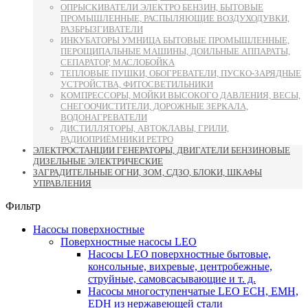
ОПРЫСКИВАТЕЛИ ЭЛЕКТРО БЕНЗИН, БЫТОВЫЕ
ПРОМЫШЛЕННЫЕ, РАСПЫЛЯЮЩИЕ ВОЗДУХОДУВКИ,
РАЗБРЫЗГИВАТЕЛИ
ИНКУБАТОРЫ УМНИЦА БЫТОВЫЕ ПРОМЫШЛЕННЫЕ,
ПЕРОЩИПАЛЬНЫЕ МАШИНЫ, ДОИЛЬНЫЕ АППАРАТЫ,
СЕПАРАТОР, МАСЛОБОЙКА
ТЕПЛОВЫЕ ПУШКИ, ОБОГРЕВАТЕЛИ, ПУСКО-ЗАРЯДНЫЕ
УСТРОЙСТВА, ФИТОСВЕТИЛЬНИКИ
КОМПРЕССОРЫ, МОЙКИ ВЫСОКОГО ДАВЛЕНИЯ, ВЕСЫ,
СНЕГООЧИСТИТЕЛИ, ДОРОЖНЫЕ ЗЕРКАЛА,
ВОДОНАГРЕВАТЕЛИ
ДИСТИЛЛЯТОРЫ, АВТОКЛАВЫ, ГРИЛИ,
РАДИОПРИЁМНИКИ РЕТРО
ЭЛЕКТРОСТАНЦИИ ГЕНЕРАТОРЫ, ДВИГАТЕЛИ БЕНЗИНОВЫЕ
ДИЗЕЛЬНЫЕ ЭЛЕКТРИЧЕСКИЕ
ЗАГРАДИТЕЛЬНЫЕ ОГНИ, ЗОМ, СДЗО, БЛОКИ, ШКАФЫ
УПРАВЛЕНИЯ
Фильтр
Насосы поверхностные
Поверхностные насосы LEO
Насосы LEO поверхностные бытовые,
консольные, вихревые, центробежные,
струйные, самовсасывающие и т. д.
Насосы многоступенчатые LEO ECH, EMH,
EDH из нержавеющей стали