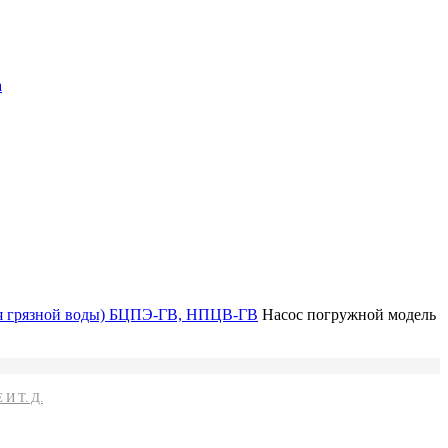
а
я грязной воды) БЦПЭ-ГВ, НПЦВ-ГВ
Насос погружной модель
 Т. Д.