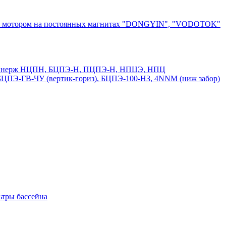
ным мотором на постоянных магнитах "DONGYIN", "VODOTOK"
50 и нерж НЦПН, БЦПЭ-Н, ПЦПЭ-Н, НПЦЭ, НПЦ
ПЭ-ГВ-ЧУ (вертик-гориз), БЦПЭ-100-НЗ, 4NNM (ниж забор)
ьтры бассейна