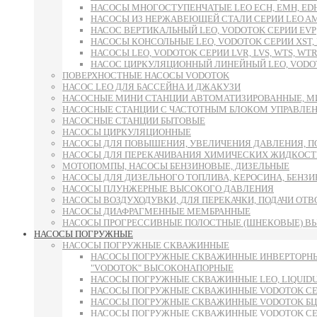
НАСОСЫ МНОГОСТУПЕНЧАТЫЕ LEO ECH, EMH, E
НАСОСЫ ИЗ НЕРЖАВЕЮЩЕЙ СТАЛИ СЕРИИ LEO AMS
НАСОС ВЕРТИКАЛЬНЫЙ LEO, VODOTOK СЕРИИ EVP
НАСОСЫ КОНСОЛЬНЫЕ LEO, VODOTOK СЕРИИ XST, L
НАСОСЫ LEO, VODOTOK СЕРИИ LVR, LVS, WTS, WTR
НАСОС ЦИРКУЛЯЦИОННЫЙ ЛИНЕЙНЫЙ LEO, VODOT
ПОВЕРХНОСТНЫЕ НАСОСЫ VODOTOK
НАСОС LEO ДЛЯ БАССЕЙНА И ДЖАКУЗИ
НАСОСНЫЕ МИНИ СТАНЦИИ АВТОМАТИЗИРОВАННЫЕ, М
НАСОСНЫЕ СТАНЦИИ С ЧАСТОТНЫМ БЛОКОМ УПРАВЛЕ
НАСОСНЫЕ СТАНЦИИ БЫТОВЫЕ
НАСОСЫ ЦИРКУЛЯЦИОННЫЕ
НАСОСЫ ДЛЯ ПОВЫШЕНИЯ, УВЕЛИЧЕНИЯ ДАВЛЕНИЯ, П
НАСОСЫ ДЛЯ ПЕРЕКАЧИВАНИЯ ХИМИЧЕСКИХ ЖИДКОСТ
МОТОПОМПЫ, НАСОСЫ БЕНЗИНОВЫЕ, ДИЗЕЛЬНЫЕ
НАСОСЫ ДЛЯ ДИЗЕЛЬНОГО ТОПЛИВА, КЕРОСИНА, БЕНЗИН
НАСОСЫ ПЛУНЖЕРНЫЕ ВЫСОКОГО ДАВЛЕНИЯ
НАСОСЫ ВОЗДУХОДУВКИ, ДЛЯ ПЕРЕКАЧКИ, ПОДАЧИ ОТ
НАСОСЫ ДИАФРАГМЕННЫЕ МЕМБРАННЫЕ
НАСОСЫ ПРОГРЕССИВНЫЕ ПОЛОСТНЫЕ (ШНЕКОВЫЕ) В
НАСОСЫ ПОГРУЖНЫЕ
НАСОСЫ ПОГРУЖНЫЕ СКВАЖИННЫЕ
НАСОСЫ ПОГРУЖНЫЕ СКВАЖИННЫЕ ИНВЕРТОРНЫ
"VODOTOK" ВЫСОКОНАПОРНЫЕ
НАСОСЫ ПОГРУЖНЫЕ СКВАЖИННЫЕ LEO, LIQUID
НАСОСЫ ПОГРУЖНЫЕ СКВАЖИННЫЕ VODOTOK СЕРИ
НАСОСЫ ПОГРУЖНЫЕ СКВАЖИННЫЕ VODOTOK БЦП
НАСОСЫ ПОГРУЖНЫЕ СКВАЖИННЫЕ VODOTOK СЕРИИ 6S