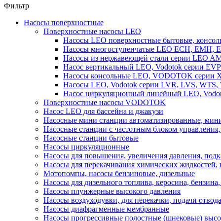
Фильтр
Насосы поверхностные
Поверхностные насосы LEO
Насосы LEO поверхностные бытовые, консоль
Насосы многоступенчатые LEO ECH, EMH, E
Насосы из нержавеющей стали серии LEO A
Насос вертикальный LEO, Vodotok серии EVP
Насосы консольные LEO, VODOTOK серии XS
Насосы LEO, Vodotok серии LVR, LVS, WTS
Насос циркуляционный линейный LEO, Vodot
Поверхностные насосы VODOTOK
Насос LEO для бассейна и джакузи
Насосные мини станции автоматизированные, мини
Насосные станции с частотным блоком управления
Насосные станции бытовые
Насосы циркуляционные
Насосы для повышения, увеличения давления, подк
Насосы для перекачивания химических жидкостей,
Мотопомпы, насосы бензиновые, дизельные
Насосы для дизельного топлива, керосина, бензина, 
Насосы плунжерные высокого давления
Насосы воздуходувки, для перекачки, подачи отвод
Насосы диафрагменные мембранные
Насосы прогрессивные полостные (шнековые) выс