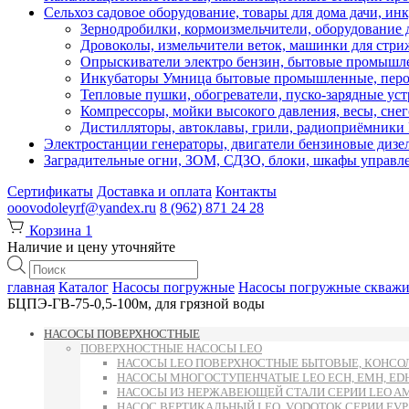
Сельхоз садовое оборудование, товары для дома дачи, ин
Зернодробилки, кормоизмельчители, оборудование д
Дровоколы, измельчители веток, машинки для стр
Опрыскиватели электро бензин, бытовые промышле
Инкубаторы Умница бытовые промышленные, перощ
Тепловые пушки, обогреватели, пуско-зарядные ус
Компрессоры, мойки высокого давления, весы, снег
Дистилляторы, автоклавы, грили, радиоприёмник
Электростанции генераторы, двигатели бензиновые дизе
Заградительные огни, ЗОМ, СДЗО, блоки, шкафы управл
Сертификаты
Доставка и оплата
Контакты
ooovodoleyrf@yandex.ru
8 (962) 871 24 28
Корзина
1
Наличие и цену уточняйте
Поиск
товаров
главная
Каталог
Насосы погружные
Насосы погружные скваж
БЦПЭ-ГВ-75-0,5-100м, для грязной воды
НАСОСЫ ПОВЕРХНОСТНЫЕ
ПОВЕРХНОСТНЫЕ НАСОСЫ LEO
НАСОСЫ LEO ПОВЕРХНОСТНЫЕ БЫТОВЫЕ, КОНСОЛ
НАСОСЫ МНОГОСТУПЕНЧАТЫЕ LEO ECH, EMH, E
НАСОСЫ ИЗ НЕРЖАВЕЮЩЕЙ СТАЛИ СЕРИИ LEO AMS
НАСОС ВЕРТИКАЛЬНЫЙ LEO, VODOTOK СЕРИИ EVP