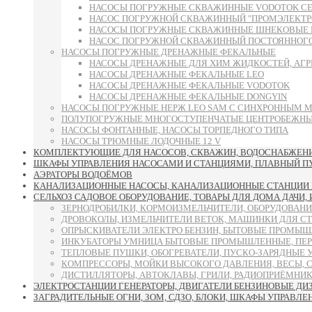
НАСОСЫ ПОГРУЖНЫЕ СКВАЖИННЫЕ VODOTOK СЕРИИ 
НАСОС ПОГРУЖНОЙ СКВАЖИННЫЙ "ПРОМЭЛЕКТРО"
НАСОСЫ ПОГРУЖНЫЕ СКВАЖИННЫЕ ШНЕКОВЫЕ 
НАСОС ПОГРУЖНОЙ СКВАЖИННЫЙ ПОСТОЯННОГО 
НАСОСЫ ПОГРУЖНЫЕ ДРЕНАЖНЫЕ ФЕКАЛЬНЫЕ
НАСОСЫ ДРЕНАЖНЫЕ ДЛЯ ХИМ ЖИДКОСТЕЙ, АГР
НАСОСЫ ДРЕНАЖНЫЕ ФЕКАЛЬНЫЕ LEO
НАСОСЫ ДРЕНАЖНЫЕ ФЕКАЛЬНЫЕ VODOTOK
НАСОСЫ ДРЕНАЖНЫЕ ФЕКАЛЬНЫЕ DONGYIN
НАСОСЫ ПОГРУЖНЫЕ НЕРЖ LEO SAM С СИНХРОННЫМ 
ПОЛУПОГРУЖНЫЕ МНОГОСТУПЕНЧАТЫЕ ЦЕНТРОБЕЖНЫЕ
НАСОСЫ ФОНТАННЫЕ, НАСОСЫ ТОРПЕДНОГО ТИПА
НАСОСЫ ТРЮМНЫЕ ЛОДОЧНЫЕ 12 V
КОМПЛЕКТУЮЩИЕ ДЛЯ НАСОСОВ, СКВАЖИН, ВОДОСНАБЖЕНИЯ
ШКАФЫ УПРАВЛЕНИЯ НАСОСАМИ И СТАНЦИЯМИ, ПЛАВНЫЙ ПУСК
АЭРАТОРЫ ВОДОЁМОВ
КАНАЛИЗАЦИОННЫЕ НАСОСЫ, КАНАЛИЗАЦИОННЫЕ СТАНЦИИ 
СЕЛЬХОЗ САДОВОЕ ОБОРУДОВАНИЕ, ТОВАРЫ ДЛЯ ДОМА ДАЧИ,
ЗЕРНОДРОБИЛКИ, КОРМОИЗМЕЛЬЧИТЕЛИ, ОБОРУДОВАНИ
ДРОВОКОЛЫ, ИЗМЕЛЬЧИТЕЛИ ВЕТОК, МАШИНКИ ДЛЯ С
ОПРЫСКИВАТЕЛИ ЭЛЕКТРО БЕНЗИН, БЫТОВЫЕ ПРОМЫШ
ИНКУБАТОРЫ УМНИЦА БЫТОВЫЕ ПРОМЫШЛЕННЫЕ, ПЕР
ТЕПЛОВЫЕ ПУШКИ, ОБОГРЕВАТЕЛИ, ПУСКО-ЗАРЯДНЫЕ 
КОМПРЕССОРЫ, МОЙКИ ВЫСОКОГО ДАВЛЕНИЯ, ВЕСЫ, 
ДИСТИЛЛЯТОРЫ, АВТОКЛАВЫ, ГРИЛИ, РАДИОПРИЁМНИК
ЭЛЕКТРОСТАНЦИИ ГЕНЕРАТОРЫ, ДВИГАТЕЛИ БЕНЗИНОВЫЕ ДИ
ЗАГРАДИТЕЛЬНЫЕ ОГНИ, ЗОМ, СДЗО, БЛОКИ, ШКАФЫ УПРАВЛЕ