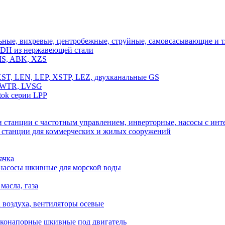
ные, вихревые, центробежные, струйные, самовсасывающие и т.
DH из нержавеющей стали
MS, ABK, XZS
T, LEN, LEP, XSTP, LEZ, двухканальные GS
, WTR, LVSG
ok серии LPP
 станции с частотным управлением, инверторные, насосы с и
, станции для коммерческих и жилых сооружений
ачка
 насосы шкивные для морской воды
масла, газа
а воздуха, вентиляторы осевые
оконапорные шкивные под двигатель