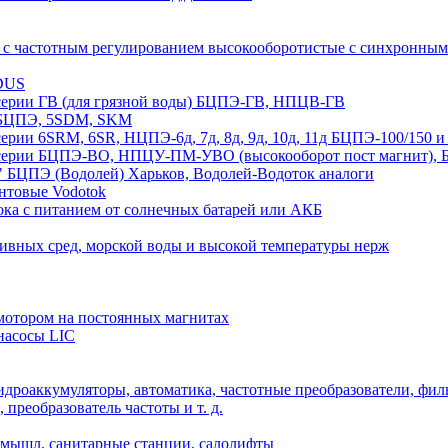
 с частотным регулированием высокооборотистые с синхрон
DUS
рии ГВ (для грязной воды) БЦПЭ-ГВ, НПЦВ-ГВ
БЦПЭ, 5SDM, SKM
ии 6SRM, 6SR, НЦПЭ-6д, 7д, 8д, 9д, 10д, 11д БЦПЭ-100/1
ии БЦПЭ-ВО, НПЦУ-ПМ-УВО (высокооборот пост магнит), БЦ
 БЦПЭ (Водолей) Харьков, Водолей-Водоток аналоги
нтовые Vodotok
ка с питанием от солнечных батарей или АКБ
сивных сред, морской воды и высокой температуры нерж
отором на постоянных магнитах
насосы LIC
дроаккумуляторы, автоматика, частотные преобразователи, фил
преобразователь частоты и т. д.
мышл, санитарные станции, салолифты