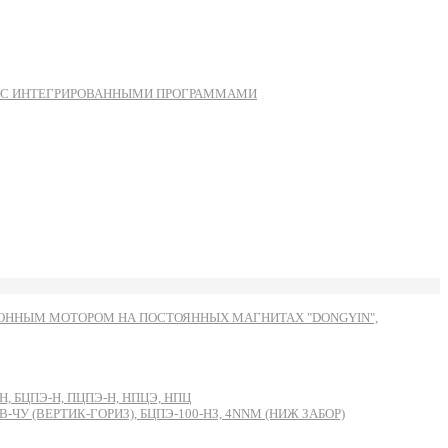
Ы С ИНТЕГРИРОВАННЫМИ ПРОГРАММАМИ
ННЫМ МОТОРОМ НА ПОСТОЯННЫХ МАГНИТАХ "DONGYIN",
, БЦПЭ-Н, ПЦПЭ-Н, НПЦЭ, НПЦ
 (ВЕРТИК-ГОРИЗ), БЦПЭ-100-НЗ, 4NNM (НИЖ ЗАБОР)