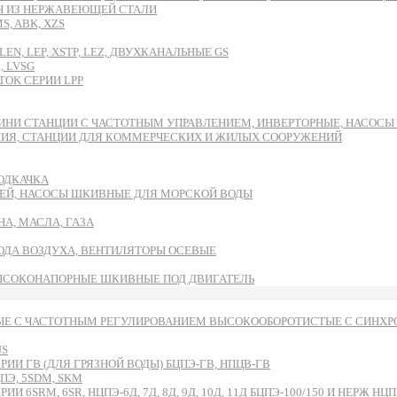
DH ИЗ НЕРЖАВЕЮЩЕЙ СТАЛИ
, ABK, XZS
EN, LEP, XSTP, LEZ, ДВУХКАНАЛЬНЫЕ GS
, LVSG
OK СЕРИИ LPP
ИНИ СТАНЦИИ С ЧАСТОТНЫМ УПРАВЛЕНИЕМ, ИНВЕРТОРНЫЕ, НАСОС
НИЯ, СТАНЦИИ ДЛЯ КОММЕРЧЕСКИХ И ЖИЛЫХ СООРУЖЕНИЙ
ОДКАЧКА
ЕЙ, НАСОСЫ ШКИВНЫЕ ДЛЯ МОРСКОЙ ВОДЫ
А, МАСЛА, ГАЗА
ВОДА ВОЗДУХА, ВЕНТИЛЯТОРЫ ОСЕВЫЕ
ЫСОКОНАПОРНЫЕ ШКИВНЫЕ ПОД ДВИГАТЕЛЬ
Е С ЧАСТОТНЫМ РЕГУЛИРОВАНИЕМ ВЫСОКООБОРОТИСТЫЕ С СИНХРО
US
И ГВ (ДЛЯ ГРЯЗНОЙ ВОДЫ) БЦПЭ-ГВ, НПЦВ-ГВ
Э, 5SDM, SKM
RM, 6SR, НЦПЭ-6Д, 7Д, 8Д, 9Д, 10Д, 11Д БЦПЭ-100/150 И НЕРЖ НЦПН