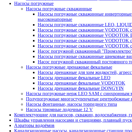
Насосы погружные
Насосы погружные скважинные
Насосы погружные скважинные инверторные
высоконапорные
Насосы погружные скважинные LEO, LIQUI
Насосы погружные скважинные VODOTOK се
Насосы погружные скважинные VODOTOK 
Насосы погружные скважинные VODOTOK сер
Насосы погружные скважинные VODOTOK сер
Насос погружной скважинный "Промэлектро"
Насосы погружные скважинные шнековые ви
Насос погружной скважинный постоянного то
Насосы погружные дренажные фекальные
Насосы дренажные для хим жидкостей, агрес
Насосы дренажные фекальные LEO
Насосы дренажные фекальные VODOTOK
Насосы дренажные фекальные DONGYIN
Насосы погружные нерж LEO SAM с синхронным м
Полупогружные многоступенчатые центробежные 
Насосы фонтанные, насосы торпедного типа
Насосы трюмные лодочные 12 V
Комплектующие для насосов, скважин, водоснабжения, ги
Шкафы управления насосами и станциями, плавный пуск, 
Аэраторы водоёмов
Канализационные насосы, канализационные станции про