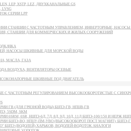
EN, LEP, XSTP, LEZ, ДВУХКАНАЛЬНЫЕ GS
, LVSG
OK СЕРИИ LPP
ИНИ СТАНЦИИ С ЧАСТОТНЫМ УПРАВЛЕНИЕМ, ИНВЕРТОРНЫЕ, НАСОС
НИЯ, СТАНЦИИ ДЛЯ КОММЕРЧЕСКИХ И ЖИЛЫХ СООРУЖЕНИЙ
ОДКАЧКА
ЕЙ, НАСОСЫ ШКИВНЫЕ ДЛЯ МОРСКОЙ ВОДЫ
А, МАСЛА, ГАЗА
ВОДА ВОЗДУХА, ВЕНТИЛЯТОРЫ ОСЕВЫЕ
ЫСОКОНАПОРНЫЕ ШКИВНЫЕ ПОД ДВИГАТЕЛЬ
Е С ЧАСТОТНЫМ РЕГУЛИРОВАНИЕМ ВЫСОКООБОРОТИСТЫЕ С СИНХРО
US
И ГВ (ДЛЯ ГРЯЗНОЙ ВОДЫ) БЦПЭ-ГВ, НПЦВ-ГВ
Э, 5SDM, SKM
RM, 6SR, НЦПЭ-6Д, 7Д, 8Д, 9Д, 10Д, 11Д БЦПЭ-100/150 И НЕРЖ НЦПН
БЦПЭ-ВО, НПЦУ-ПМ-УВО (ВЫСОКООБОРОТ ПОСТ МАГНИТ), БЦПЭ-ГВ-ЧУ
 БЦПЭ (ВОДОЛЕЙ) ХАРЬКОВ, ВОДОЛЕЙ-ВОДОТОК АНАЛОГИ
ВИНТОВЫЕ VODOTOK