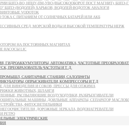
БЦПЭ-ВО, НПЦУ-ПМ-УВО (ВЫСОКООБОРОТ ПОСТ МАГНИТ), БЦПЭ-ГВ-ЧУ
 БЦПЭ (ВОДОЛЕЙ) ХАРЬКОВ, ВОДОЛЕЙ-ВОДОТОК АНАЛОГИ
ВИНТОВЫЕ VODOTOK
ТОКА С ПИТАНИЕМ ОТ СОЛНЕЧНЫХ БАТАРЕЙ ИЛИ АКБ
ЕССИВНЫХ СРЕД, МОРСКОЙ ВОДЫ И ВЫСОКОЙ ТЕМПЕРАТУРЫ НЕРЖ
МОТОРОМ НА ПОСТОЯННЫХ МАГНИТАХ
 НАСОСЫ LIC
, ГИДРОАККУМУЛЯТОРЫ, АВТОМАТИКА, ЧАСТОТНЫЕ ПРЕОБРАЗОВАТЕ
, ПРЕОБРАЗОВАТЕЛЬ ЧАСТОТЫ И Т. Д.
ПРОМЫШЛ, САНИТАРНЫЕ СТАНЦИИ, САЛОЛИФТЫ
 ИНКУБАТОРЫ, ОПРЫСКИВАТЕЛИ, КОМПРЕССОРЫ И Т Д
Е ДЛЯ ВИНОДЕЛИЯ И СОКОВ, ПРЕССЫ ДЛЯ ОТЖИМА
ТРИЖКИ ЖИВОТНЫХ, ШЛАНГИ
ЛЕННЫЕ, РАСПЫЛЯЮЩИЕ ВОЗДУХОДУВКИ, РАЗБРЫЗГИВАТЕЛИ
ОЩИПАЛЬНЫЕ МАШИНЫ, ДОИЛЬНЫЕ АППАРАТЫ, СЕПАРАТОР, МАСЛОБ
УСТРОЙСТВА, ФИТОСВЕТИЛЬНИКИ
СНЕГООЧИСТИТЕЛИ, ДОРОЖНЫЕ ЗЕРКАЛА, ВОДОНАГРЕВАТЕЛИ
И РЕТРО
ЗЕЛЬНЫЕ ЭЛЕКТРИЧЕСКИЕ
НИЯ