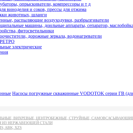
кубаторы, опрыскиватели, компрессоры и т д
ля виноделия и соков, прессы для отжима
ижки животных, шланги
нные, распыляющие воздуходувки, разбрызгиватели
ипальные машины, доильные аппараты, сепаратор, маслобойк
тройства, фитосветильники
оочистители, дорожные зеркала, водонагреватели
и РЕТРО
льные электрические
ения
инные
Насосы погружные скважинные VODOTOK серии ГВ (дл
ЬНЫЕ, ВИХРЕВЫЕ, ЦЕНТРОБЕЖНЫЕ, СТРУЙНЫЕ, САМОВСАСЫВАЮЩИЕ И
DH ИЗ НЕРЖАВЕЮЩЕЙ СТАЛИ
, ABK, XZS