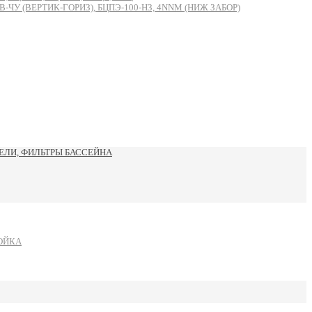
 (ВЕРТИК-ГОРИЗ), БЦПЭ-100-НЗ, 4NNM (НИЖ ЗАБОР)
ЛИ, ФИЛЬТРЫ БАССЕЙНА
ОЙКА