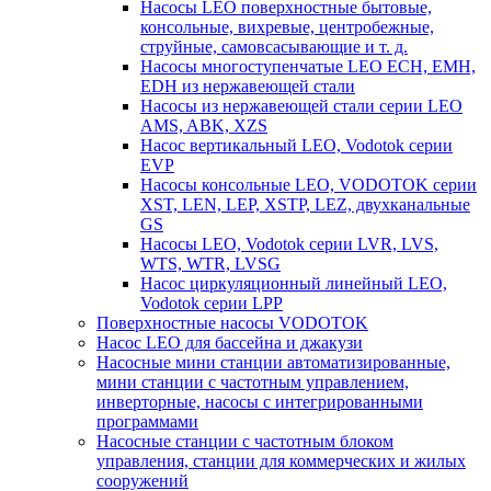
Насосы LEO поверхностные бытовые,
консольные, вихревые, центробежные,
струйные, самовсасывающие и т. д.
Насосы многоступенчатые LEO ECH, EMH,
EDH из нержавеющей стали
Насосы из нержавеющей стали серии LEO
AMS, ABK, XZS
Насос вертикальный LEO, Vodotok серии
EVP
Насосы консольные LEO, VODOTOK серии
XST, LEN, LEP, XSTP, LEZ, двухканальные
GS
Насосы LEO, Vodotok серии LVR, LVS,
WTS, WTR, LVSG
Насос циркуляционный линейный LEO,
Vodotok серии LPP
Поверхностные насосы VODOTOK
Насос LEO для бассейна и джакузи
Насосные мини станции автоматизированные,
мини станции с частотным управлением,
инверторные, насосы с интегрированными
программами
Насосные станции с частотным блоком
управления, станции для коммерческих и жилых
сооружений