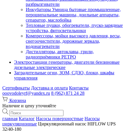
разбрызгиватели
Инкубаторы Умница бытовые промышленные,
перощипальные машины, доильные аппараты,
сепаратор, маслобойка
Тепловые пушки, обогреватели, пуско-зарядные
устройства, фитосветильники
Компрессоры, мойки высокого давления, весы,
снегоочистители, дорожные зеркала,
водонагреватели
Дистилляторы, автоклавы, грили,
радиоприёмники РЕТРО
Электростанции генераторы, двигатели бензиновые
дизельные электрические
Заградительные огни, ЗОМ, СДЗО, блоки, шкафы
управления
Сертификаты
Доставка и оплата
Контакты
ooovodoleyrf@yandex.ru
8 (962) 871 24 28
Корзина
Наличие и цену уточняйте
Поиск
товаров
главная
Каталог
Насосы поверхностные
Насосы
циркуляционные
Циркуляционный насос HIFLOW UPS
32/40-180