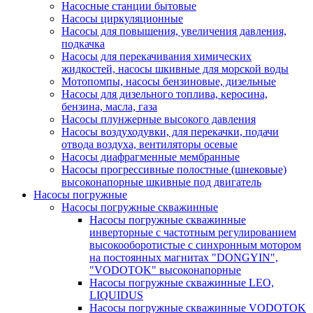
Насосные станции бытовые
Насосы циркуляционные
Насосы для повышения, увеличения давления,
подкачка
Насосы для перекачивания химических
жидкостей, насосы шкивные для морской воды
Мотопомпы, насосы бензиновые, дизельные
Насосы для дизельного топлива, керосина,
бензина, масла, газа
Насосы плунжерные высокого давления
Насосы воздуходувки, для перекачки, подачи
отвода воздуха, вентиляторы осевые
Насосы диафрагменные мембранные
Насосы прогрессивные полостные (шнековые)
высоконапорные шкивные под двигатель
Насосы погружные
Насосы погружные скважинные
Насосы погружные скважинные
инверторные с частотным регулированием
высокооборотистые с синхронным мотором
на постоянных магнитах "DONGYIN",
"VODOTOK" высоконапорные
Насосы погружные скважинные LEO,
LIQUIDUS
Насосы погружные скважинные VODOTOK