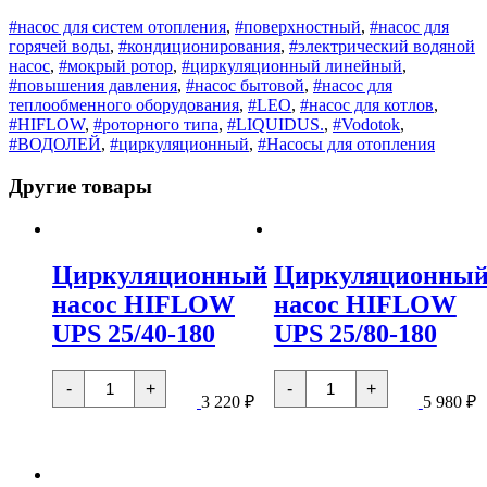
#насос для систем отопления
,
#поверхностный
,
#насос для
горячей воды
,
#кондиционирования
,
#электрический водяной
насос
,
#мокрый ротор
,
#циркуляционный линейный
,
#повышения давления
,
#насос бытовой
,
#насос для
теплообменного оборудования
,
#LEO
,
#насос для котлов
,
#HIFLOW
,
#роторного типа
,
#LIQUIDUS.
,
#Vodotok
,
#ВОДОЛЕЙ
,
#циркуляционный
,
#Насосы для отопления
Другие товары
Циркуляционный
Циркуляционны
насос HIFLOW
насос HIFLOW
UPS 25/40-180
UPS 25/80-180
Количество
Количество
-
+
-
+
товара
товара
3 220
₽
5 980
₽
Циркуляционный
Циркуляционный
насос
насос
HIFLOW
HIFLOW
UPS
UPS
25/40-
25/80-