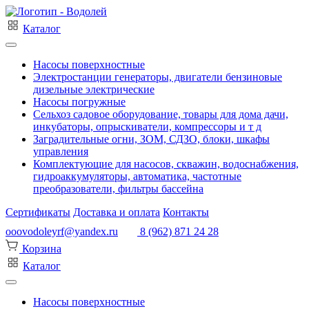
Каталог
Насосы поверхностные
Электростанции генераторы, двигатели бензиновые
дизельные электрические
Насосы погружные
Сельхоз садовое оборудование, товары для дома дачи,
инкубаторы, опрыскиватели, компрессоры и т д
Заградительные огни, ЗОМ, СДЗО, блоки, шкафы
управления
Комплектующие для насосов, скважин, водоснабжения,
гидроаккумуляторы, автоматика, частотные
преобразователи, фильтры бассейна
Сертификаты
Доставка и оплата
Контакты
ooovodoleyrf@yandex.ru
8 (962) 871 24 28
Корзина
Каталог
Насосы поверхностные