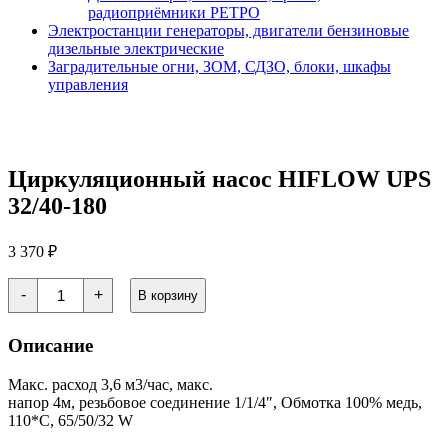
радиоприёмники РЕТРО
Электростанции генераторы, двигатели бензиновые
дизельные электрические
Заградительные огни, ЗОМ, СДЗО, блоки, шкафы
управления
Циркуляционный насос HIFLOW UPS
32/40-180
3 370
₽
Количество
-
+
В корзину
товара
Циркуляционный
насос
Описание
HIFLOW
UPS
32/40-
Макс. расход 3,6 м3/час, макс.
180
напор 4м, резьбовое соединение 1/1/4″, Обмотка 100% медь,
110*С, 65/50/32 W