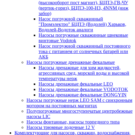
(высокооборот пост магнит), БЦПЭ-ГВ-ЧУ
(вертик-гориз), БЦПЭ-100-НЗ, 4NNM (ниж
забор)
Насос погружной скважинный
"Промэлектро" БЦПЭ (Водолей) Харьков,
Водолей-Водоток аналоги
Насосы погружные скважинные шнековые
винтовые Vodotok
Насос погружной скважинный постоянного
тока с питанием от солнечных батарей или
АКБ
Насосы погружные дренажные фекальные
Насосы дренажные для хим жидкостей,
агрессивных сред, морской воды и высокой
температуры нерж
Насосы дренажные фекальные LEO
Насосы дренажные фекальные VODOTOK
Насосы дренажные фекальные DONGYIN
Насосы погружные нерж LEO SAM с синхронным
мотором на постоянных магнитах
Полупогружные многоступенчатые центробежные
насосы LIC
Насосы фонтанные, насосы торпедного типа
Насосы трюмные лодочные 12 V
Комплектующие для насосов, скважин, водоснабжения,