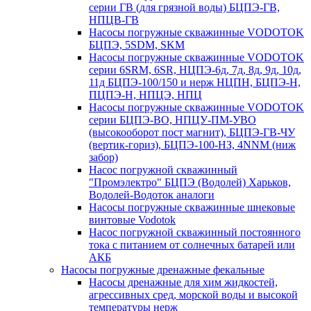
серии ГВ (для грязной воды) БЦПЭ-ГВ,
НПЦВ-ГВ
Насосы погружные скважинные VODOTOK
БЦПЭ, 5SDM, SKM
Насосы погружные скважинные VODOTOK
серии 6SRM, 6SR, НЦПЭ-6д, 7д, 8д, 9д, 10д,
11д БЦПЭ-100/150 и нерж НЦПН, БЦПЭ-Н,
ПЦПЭ-Н, НПЦЭ, НПЦ
Насосы погружные скважинные VODOTOK
серии БЦПЭ-ВО, НПЦУ-ПМ-УВО
(высокооборот пост магнит), БЦПЭ-ГВ-ЧУ
(вертик-гориз), БЦПЭ-100-НЗ, 4NNM (ниж
забор)
Насос погружной скважинный
"Промэлектро" БЦПЭ (Водолей) Харьков,
Водолей-Водоток аналоги
Насосы погружные скважинные шнековые
винтовые Vodotok
Насос погружной скважинный постоянного
тока с питанием от солнечных батарей или
АКБ
Насосы погружные дренажные фекальные
Насосы дренажные для хим жидкостей,
агрессивных сред, морской воды и высокой
температуры нерж