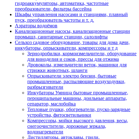
гидроаккумуляторы, автоматика, частотные
преобразователи, фильтры бассейна
Шкафы управления насосами и станциями, плавный
пуск, преобразователь частоты и т. д.
Аэраторы водоёмов
Канализационные насосы, канализационные станции
промышл, санитарные станции, салолифты
Сельхоз садовое оборудование, товары для дома дачи,
инкубаторы, опрыскиватели, компрессоры и т д
Зернодробилки, кормоизмельчители, оборудование
для виноделия и соков, прессы для отжима
Дровоколы, измельчители веток, машинки для
стрижки животных, шланги
Опрыскиватели электро бензин, бытовые
промышленные, распыляющие воздуходувки,
разбрызгиватели
Инкубаторы Умница бытовые промышленные,
перощипальные машины, доильные аппараты,
сепаратор, маслобойка
Тепловые пушки, обогреватели, пуско-зарядные
устройства, фитосветильники
Компрессоры, мойки высокого давления, весы,
снегоочистители, дорожные зеркала,
водонагреватели
Дистилляторы, автоклавы, грили,