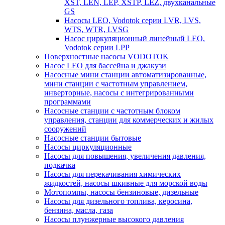
XST, LEN, LEP, XSTP, LEZ, двухканальные
GS
Насосы LEO, Vodotok серии LVR, LVS,
WTS, WTR, LVSG
Насос циркуляционный линейный LEO,
Vodotok серии LPP
Поверхностные насосы VODOTOK
Насос LEO для бассейна и джакузи
Насосные мини станции автоматизированные,
мини станции с частотным управлением,
инверторные, насосы с интегрированными
программами
Насосные станции с частотным блоком
управления, станции для коммерческих и жилых
сооружений
Насосные станции бытовые
Насосы циркуляционные
Насосы для повышения, увеличения давления,
подкачка
Насосы для перекачивания химических
жидкостей, насосы шкивные для морской воды
Мотопомпы, насосы бензиновые, дизельные
Насосы для дизельного топлива, керосина,
бензина, масла, газа
Насосы плунжерные высокого давления