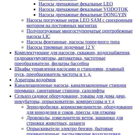
Насосы дренажные фекальные LEO
Насосы дренажные фекальные VODOTOK
Насосы дренажные фекальные DONGYIN
Насосы погружные нерж LEO SAM с синхронным
мотором на постоянных магнитах
Полупогружные многоступенчатые центробежные
насосы LIC
Насосы фонтанные, насосы торпедного типа
Насосы трюмные лодочные 12 V
Комплектующие для насосов, скважин, водоснабжения,
гидроаккумуляторы, автоматика, частотные
преобразователи, фильтры бассейна
Шкафы управления насосами и станциями, плавный
пуск, преобразователь частоты и т. д.
Аэраторы водоёмов
Канализационные насосы, канализационные станции
промышл, санитарные станции, салолифты
Сельхоз садовое оборудование, товары для дома дачи,
инкубаторы, опрыскиватели, компрессоры и т д
Зернодробилки, кормоизмельчители, оборудование
для виноделия и соков, прессы для отжима
Дровоколы, измельчители веток, машинки для
стрижки животных, шланги
Опрыскиватели электро бензин, бытовые
промышленные, распыляющие воздуходувки,