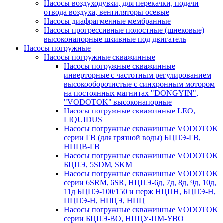
Насосы воздуходувки, для перекачки, подачи
отвода воздуха, вентиляторы осевые
Насосы диафрагменные мембранные
Насосы прогрессивные полостные (шнековые)
высоконапорные шкивные под двигатель
Насосы погружные
Насосы погружные скважинные
Насосы погружные скважинные
инверторные с частотным регулированием
высокооборотистые с синхронным мотором
на постоянных магнитах "DONGYIN",
"VODOTOK" высоконапорные
Насосы погружные скважинные LEO,
LIQUIDUS
Насосы погружные скважинные VODOTOK
серии ГВ (для грязной воды) БЦПЭ-ГВ,
НПЦВ-ГВ
Насосы погружные скважинные VODOTOK
БЦПЭ, 5SDM, SKM
Насосы погружные скважинные VODOTOK
серии 6SRM, 6SR, НЦПЭ-6д, 7д, 8д, 9д, 10д,
11д БЦПЭ-100/150 и нерж НЦПН, БЦПЭ-Н,
ПЦПЭ-Н, НПЦЭ, НПЦ
Насосы погружные скважинные VODOTOK
серии БЦПЭ-ВО, НПЦУ-ПМ-УВО