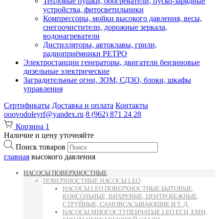
Тепловые пушки, обогреватели, пуско-зарядные
устройства, фитосветильники
Компрессоры, мойки высокого давления, весы,
снегоочистители, дорожные зеркала,
водонагреватели
Дистилляторы, автоклавы, грили,
радиоприёмники РЕТРО
Электростанции генераторы, двигатели бензиновые
дизельные электрические
Заградительные огни, ЗОМ, СДЗО, блоки, шкафы
управления
Сертификаты
Доставка и оплата
Контакты
ooovodoleyrf@yandex.ru
8 (962) 871 24 28
Корзина
1
Наличие и цену уточняйте
Поиск товаров
главная
высокого давления
НАСОСЫ ПОВЕРХНОСТНЫЕ
ПОВЕРХНОСТНЫЕ НАСОСЫ LEO
НАСОСЫ LEO ПОВЕРХНОСТНЫЕ БЫТОВЫЕ,
КОНСОЛЬНЫЕ, ВИХРЕВЫЕ, ЦЕНТРОБЕЖНЫЕ,
СТРУЙНЫЕ, САМОВСАСЫВАЮЩИЕ И Т. Д.
НАСОСЫ МНОГОСТУПЕНЧАТЫЕ LEO ECH, EMH,