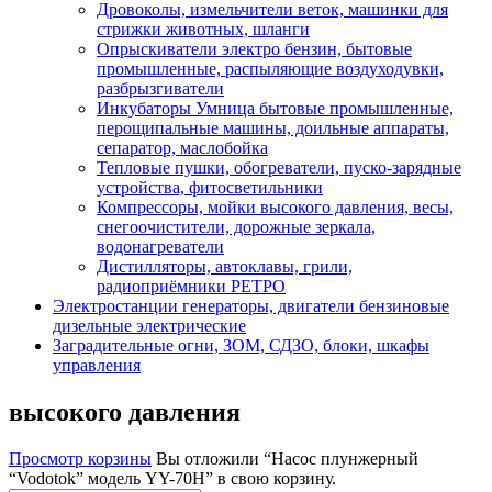
Дровоколы, измельчители веток, машинки для
стрижки животных, шланги
Опрыскиватели электро бензин, бытовые
промышленные, распыляющие воздуходувки,
разбрызгиватели
Инкубаторы Умница бытовые промышленные,
перощипальные машины, доильные аппараты,
сепаратор, маслобойка
Тепловые пушки, обогреватели, пуско-зарядные
устройства, фитосветильники
Компрессоры, мойки высокого давления, весы,
снегоочистители, дорожные зеркала,
водонагреватели
Дистилляторы, автоклавы, грили,
радиоприёмники РЕТРО
Электростанции генераторы, двигатели бензиновые
дизельные электрические
Заградительные огни, ЗОМ, СДЗО, блоки, шкафы
управления
высокого давления
Просмотр корзины
Вы отложили “Насос плунжерный
“Vodotok” модель YY-70Н” в свою корзину.