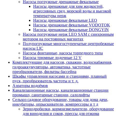
Насосы погружные дренажные фекальные
Насосы дренажные для хим жидкостей,
агрессивных сред, морской воды и высокой
температуры нерж
Насосы дренажные фекальные LEO
Насосы дренажные фекальные VODOTOK
Насосы дренажные фекальные DONGYIN
Насосы погружные нерж LEO SAM с синхронным
мотором на постоянных магнитах
Полупогружные многоступенчатые центробежные
насосы LIC
Насосы фонтанные, насосы торпедного типа
Насосы трюмные лодочные 12 V
Комплектующие для насосов, скважин, водоснабжения,
гидроаккумуляторы, автоматика, частотные
преобразователи, фильтры бассейна
Шкафы управления насосами и станциями, плавный
пуск, преобразователь частоты и т. д.
Аэраторы водоёмов
Канализационные насосы, канализационные станции
промышл, санитарные станции, салолифты
Сельхоз садовое оборудование, товары для дома дачи,
инкубаторы, опрыскиватели, компрессоры и т д
Зернодробилки, кормоизмельчители, оборудование
для виноделия и соков, прессы для отжима