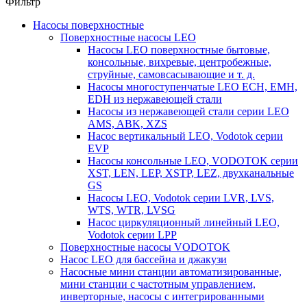
Фильтр
Насосы поверхностные
Поверхностные насосы LEO
Насосы LEO поверхностные бытовые,
консольные, вихревые, центробежные,
струйные, самовсасывающие и т. д.
Насосы многоступенчатые LEO ECH, EMH,
EDH из нержавеющей стали
Насосы из нержавеющей стали серии LEO
AMS, ABK, XZS
Насос вертикальный LEO, Vodotok серии
EVP
Насосы консольные LEO, VODOTOK серии
XST, LEN, LEP, XSTP, LEZ, двухканальные
GS
Насосы LEO, Vodotok серии LVR, LVS,
WTS, WTR, LVSG
Насос циркуляционный линейный LEO,
Vodotok серии LPP
Поверхностные насосы VODOTOK
Насос LEO для бассейна и джакузи
Насосные мини станции автоматизированные,
мини станции с частотным управлением,
инверторные, насосы с интегрированными