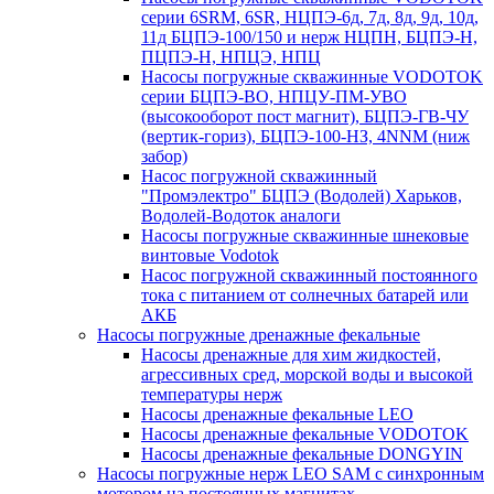
серии 6SRM, 6SR, НЦПЭ-6д, 7д, 8д, 9д, 10д,
11д БЦПЭ-100/150 и нерж НЦПН, БЦПЭ-Н,
ПЦПЭ-Н, НПЦЭ, НПЦ
Насосы погружные скважинные VODOTOK
серии БЦПЭ-ВО, НПЦУ-ПМ-УВО
(высокооборот пост магнит), БЦПЭ-ГВ-ЧУ
(вертик-гориз), БЦПЭ-100-НЗ, 4NNM (ниж
забор)
Насос погружной скважинный
"Промэлектро" БЦПЭ (Водолей) Харьков,
Водолей-Водоток аналоги
Насосы погружные скважинные шнековые
винтовые Vodotok
Насос погружной скважинный постоянного
тока с питанием от солнечных батарей или
АКБ
Насосы погружные дренажные фекальные
Насосы дренажные для хим жидкостей,
агрессивных сред, морской воды и высокой
температуры нерж
Насосы дренажные фекальные LEO
Насосы дренажные фекальные VODOTOK
Насосы дренажные фекальные DONGYIN
Насосы погружные нерж LEO SAM с синхронным
мотором на постоянных магнитах