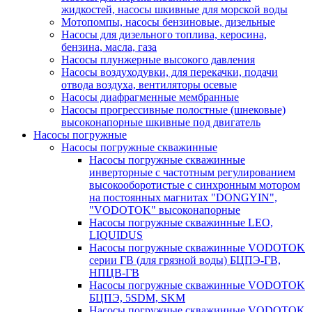
жидкостей, насосы шкивные для морской воды
Мотопомпы, насосы бензиновые, дизельные
Насосы для дизельного топлива, керосина,
бензина, масла, газа
Насосы плунжерные высокого давления
Насосы воздуходувки, для перекачки, подачи
отвода воздуха, вентиляторы осевые
Насосы диафрагменные мембранные
Насосы прогрессивные полостные (шнековые)
высоконапорные шкивные под двигатель
Насосы погружные
Насосы погружные скважинные
Насосы погружные скважинные
инверторные с частотным регулированием
высокооборотистые с синхронным мотором
на постоянных магнитах "DONGYIN",
"VODOTOK" высоконапорные
Насосы погружные скважинные LEO,
LIQUIDUS
Насосы погружные скважинные VODOTOK
серии ГВ (для грязной воды) БЦПЭ-ГВ,
НПЦВ-ГВ
Насосы погружные скважинные VODOTOK
БЦПЭ, 5SDM, SKM
Насосы погружные скважинные VODOTOK