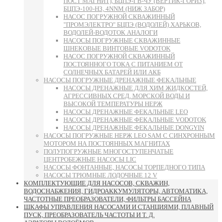
ПОСТ МАГНИТ), БЦПЭ-ГВ-ЧУ (ВЕРТИК-ГОРИЗ),
БЦПЭ-100-НЗ, 4NNM (НИЖ ЗАБОР)
НАСОС ПОГРУЖНОЙ СКВАЖИННЫЙ
"ПРОМЭЛЕКТРО" БЦПЭ (ВОДОЛЕЙ) ХАРЬКОВ,
ВОДОЛЕЙ-ВОДОТОК АНАЛОГИ
НАСОСЫ ПОГРУЖНЫЕ СКВАЖИННЫЕ
ШНЕКОВЫЕ ВИНТОВЫЕ VODOTOK
НАСОС ПОГРУЖНОЙ СКВАЖИННЫЙ
ПОСТОЯННОГО ТОКА С ПИТАНИЕМ ОТ
СОЛНЕЧНЫХ БАТАРЕЙ ИЛИ АКБ
НАСОСЫ ПОГРУЖНЫЕ ДРЕНАЖНЫЕ ФЕКАЛЬНЫЕ
НАСОСЫ ДРЕНАЖНЫЕ ДЛЯ ХИМ ЖИДКОСТЕЙ,
АГРЕССИВНЫХ СРЕД, МОРСКОЙ ВОДЫ И
ВЫСОКОЙ ТЕМПЕРАТУРЫ НЕРЖ
НАСОСЫ ДРЕНАЖНЫЕ ФЕКАЛЬНЫЕ LEO
НАСОСЫ ДРЕНАЖНЫЕ ФЕКАЛЬНЫЕ VODOTOK
НАСОСЫ ДРЕНАЖНЫЕ ФЕКАЛЬНЫЕ DONGYIN
НАСОСЫ ПОГРУЖНЫЕ НЕРЖ LEO SAM С СИНХРОННЫМ
МОТОРОМ НА ПОСТОЯННЫХ МАГНИТАХ
ПОЛУПОГРУЖНЫЕ МНОГОСТУПЕНЧАТЫЕ
ЦЕНТРОБЕЖНЫЕ НАСОСЫ LIC
НАСОСЫ ФОНТАННЫЕ, НАСОСЫ ТОРПЕДНОГО ТИПА
НАСОСЫ ТРЮМНЫЕ ЛОДОЧНЫЕ 12 V
КОМПЛЕКТУЮЩИЕ ДЛЯ НАСОСОВ, СКВАЖИН,
ВОДОСНАБЖЕНИЯ, ГИДРОАККУМУЛЯТОРЫ, АВТОМАТИКА,
ЧАСТОТНЫЕ ПРЕОБРАЗОВАТЕЛИ, ФИЛЬТРЫ БАССЕЙНА
ШКАФЫ УПРАВЛЕНИЯ НАСОСАМИ И СТАНЦИЯМИ, ПЛАВНЫЙ
ПУСК, ПРЕОБРАЗОВАТЕЛЬ ЧАСТОТЫ И Т. Д.