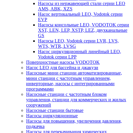
Насосы из нержавеющей стали серии LEO
AMS, ABK, XZS
Насос вертикальный LEO, Vodotok серии
EVP
Насосы консольные LEO, VODOTOK серии
XST, LEN, LEP, XSTP, LEZ, двухканальные
GS
Насосы LEO, Vodotok серии LVR, LVS,
WTS, WTR, LVSG
Насос циркуляционный линейный LEO,
Vodotok серии LPP
Поверхностные насосы VODOTOK
Насос LEO для бассейна и джакузи
Насосные мини станции автоматизированные,
мини станции с частотным управлением,
инверторные, насосы с интегрированными
программами
Насосные станции с частотным блоком
управления, станции для коммерческих и жилых
сооружений
Насосные станции бытовые
Насосы циркуляционные
Насосы для повышения, увеличения давления,
подкачка
Насосы для перекачивания химических