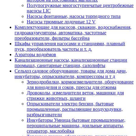
Полупогружные многоступенчатые центробежные
насосы LIC
Насосы фонтанные, насосы торпедного типа
Насосы трюмные лодочные 12 V
Комплектующие для насосов, скважин, водоснабжения,
гидроаккумуляторы, автоматика, частотные
преобразователи, фильтры бассейна
Шкафы управления насосами и станциями, плавный
пуск, преобразователь частоты и т. д.
Аэраторы водоёмов
Канализационные насосы, канализационные станции
промышл, санитарные станции, салолифты
Сельхоз садовое оборудование, товары для дома дачи,
инкубаторы, опрыскиватели, компрессоры и т д
Зернодробилки, кормоизмельчители, оборудование
для виноделия и соков, прессы для отжима
Дровоколы, измельчители веток, машинки для
стрижки животных, шланги
Опрыскиватели электро бензин, бытовые
промышленные, распыляющие воздуходувки,
разбрызгиватели
Инкубаторы Умница бытовые промышленные,
перощипальные машины, доильные аппараты,
сепаратор, маслобойка