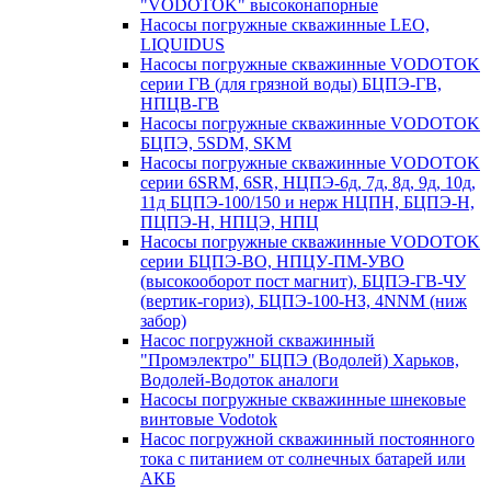
"VODOTOK" высоконапорные
Насосы погружные скважинные LEO,
LIQUIDUS
Насосы погружные скважинные VODOTOK
серии ГВ (для грязной воды) БЦПЭ-ГВ,
НПЦВ-ГВ
Насосы погружные скважинные VODOTOK
БЦПЭ, 5SDM, SKM
Насосы погружные скважинные VODOTOK
серии 6SRM, 6SR, НЦПЭ-6д, 7д, 8д, 9д, 10д,
11д БЦПЭ-100/150 и нерж НЦПН, БЦПЭ-Н,
ПЦПЭ-Н, НПЦЭ, НПЦ
Насосы погружные скважинные VODOTOK
серии БЦПЭ-ВО, НПЦУ-ПМ-УВО
(высокооборот пост магнит), БЦПЭ-ГВ-ЧУ
(вертик-гориз), БЦПЭ-100-НЗ, 4NNM (ниж
забор)
Насос погружной скважинный
"Промэлектро" БЦПЭ (Водолей) Харьков,
Водолей-Водоток аналоги
Насосы погружные скважинные шнековые
винтовые Vodotok
Насос погружной скважинный постоянного
тока с питанием от солнечных батарей или
АКБ