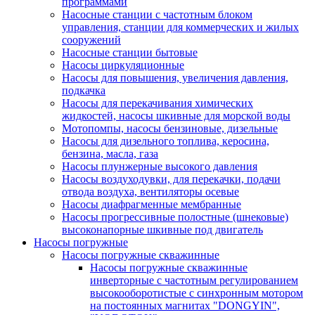
программами
Насосные станции с частотным блоком
управления, станции для коммерческих и жилых
сооружений
Насосные станции бытовые
Насосы циркуляционные
Насосы для повышения, увеличения давления,
подкачка
Насосы для перекачивания химических
жидкостей, насосы шкивные для морской воды
Мотопомпы, насосы бензиновые, дизельные
Насосы для дизельного топлива, керосина,
бензина, масла, газа
Насосы плунжерные высокого давления
Насосы воздуходувки, для перекачки, подачи
отвода воздуха, вентиляторы осевые
Насосы диафрагменные мембранные
Насосы прогрессивные полостные (шнековые)
высоконапорные шкивные под двигатель
Насосы погружные
Насосы погружные скважинные
Насосы погружные скважинные
инверторные с частотным регулированием
высокооборотистые с синхронным мотором
на постоянных магнитах "DONGYIN",