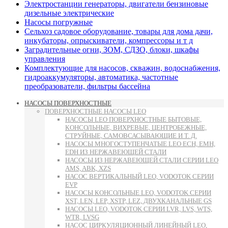
Электростанции генераторы, двигатели бензиновые
дизельные электрические
Насосы погружные
Сельхоз садовое оборудование, товары для дома дачи,
инкубаторы, опрыскиватели, компрессоры и т д
Заградительные огни, ЗОМ, СДЗО, блоки, шкафы
управления
Комплектующие для насосов, скважин, водоснабжения,
гидроаккумуляторы, автоматика, частотные
преобразователи, фильтры бассейна
НАСОСЫ ПОВЕРХНОСТНЫЕ
ПОВЕРХНОСТНЫЕ НАСОСЫ LEO
НАСОСЫ LEO ПОВЕРХНОСТНЫЕ БЫТОВЫЕ,
КОНСОЛЬНЫЕ, ВИХРЕВЫЕ, ЦЕНТРОБЕЖНЫЕ,
СТРУЙНЫЕ, САМОВСАСЫВАЮЩИЕ И Т. Д.
НАСОСЫ МНОГОСТУПЕНЧАТЫЕ LEO ECH, EMH,
EDH ИЗ НЕРЖАВЕЮЩЕЙ СТАЛИ
НАСОСЫ ИЗ НЕРЖАВЕЮЩЕЙ СТАЛИ СЕРИИ LEO
AMS, ABK, XZS
НАСОС ВЕРТИКАЛЬНЫЙ LEO, VODOTOK СЕРИИ
EVP
НАСОСЫ КОНСОЛЬНЫЕ LEO, VODOTOK СЕРИИ
XST, LEN, LEP, XSTP, LEZ, ДВУХКАНАЛЬНЫЕ GS
НАСОСЫ LEO, VODOTOK СЕРИИ LVR, LVS, WTS,
WTR, LVSG
НАСОС ЦИРКУЛЯЦИОННЫЙ ЛИНЕЙНЫЙ LEO,