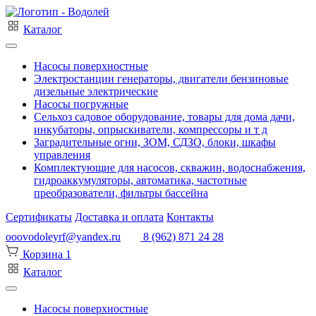
Каталог
Насосы поверхностные
Электростанции генераторы, двигатели бензиновые
дизельные электрические
Насосы погружные
Сельхоз садовое оборудование, товары для дома дачи,
инкубаторы, опрыскиватели, компрессоры и т д
Заградительные огни, ЗОМ, СДЗО, блоки, шкафы
управления
Комплектующие для насосов, скважин, водоснабжения,
гидроаккумуляторы, автоматика, частотные
преобразователи, фильтры бассейна
Сертификаты
Доставка и оплата
Контакты
ooovodoleyrf@yandex.ru
8 (962) 871 24 28
Корзина
1
Каталог
Насосы поверхностные