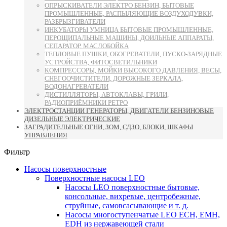
ОПРЫСКИВАТЕЛИ ЭЛЕКТРО БЕНЗИН, БЫТОВЫЕ
ПРОМЫШЛЕННЫЕ, РАСПЫЛЯЮЩИЕ ВОЗДУХОДУВКИ,
РАЗБРЫЗГИВАТЕЛИ
ИНКУБАТОРЫ УМНИЦА БЫТОВЫЕ ПРОМЫШЛЕННЫЕ,
ПЕРОЩИПАЛЬНЫЕ МАШИНЫ, ДОИЛЬНЫЕ АППАРАТЫ,
СЕПАРАТОР, МАСЛОБОЙКА
ТЕПЛОВЫЕ ПУШКИ, ОБОГРЕВАТЕЛИ, ПУСКО-ЗАРЯДНЫЕ
УСТРОЙСТВА, ФИТОСВЕТИЛЬНИКИ
КОМПРЕССОРЫ, МОЙКИ ВЫСОКОГО ДАВЛЕНИЯ, ВЕСЫ,
СНЕГООЧИСТИТЕЛИ, ДОРОЖНЫЕ ЗЕРКАЛА,
ВОДОНАГРЕВАТЕЛИ
ДИСТИЛЛЯТОРЫ, АВТОКЛАВЫ, ГРИЛИ,
РАДИОПРИЁМНИКИ РЕТРО
ЭЛЕКТРОСТАНЦИИ ГЕНЕРАТОРЫ, ДВИГАТЕЛИ БЕНЗИНОВЫЕ
ДИЗЕЛЬНЫЕ ЭЛЕКТРИЧЕСКИЕ
ЗАГРАДИТЕЛЬНЫЕ ОГНИ, ЗОМ, СДЗО, БЛОКИ, ШКАФЫ
УПРАВЛЕНИЯ
Фильтр
Насосы поверхностные
Поверхностные насосы LEO
Насосы LEO поверхностные бытовые,
консольные, вихревые, центробежные,
струйные, самовсасывающие и т. д.
Насосы многоступенчатые LEO ECH, EMH,
EDH из нержавеющей стали