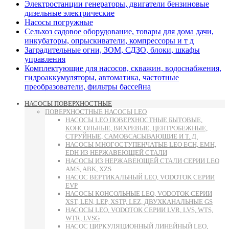
Электростанции генераторы, двигатели бензиновые
дизельные электрические
Насосы погружные
Сельхоз садовое оборудование, товары для дома дачи,
инкубаторы, опрыскиватели, компрессоры и т д
Заградительные огни, ЗОМ, СДЗО, блоки, шкафы
управления
Комплектующие для насосов, скважин, водоснабжения,
гидроаккумуляторы, автоматика, частотные
преобразователи, фильтры бассейна
НАСОСЫ ПОВЕРХНОСТНЫЕ
ПОВЕРХНОСТНЫЕ НАСОСЫ LEO
НАСОСЫ LEO ПОВЕРХНОСТНЫЕ БЫТОВЫЕ,
КОНСОЛЬНЫЕ, ВИХРЕВЫЕ, ЦЕНТРОБЕЖНЫЕ,
СТРУЙНЫЕ, САМОВСАСЫВАЮЩИЕ И Т. Д.
НАСОСЫ МНОГОСТУПЕНЧАТЫЕ LEO ECH, EMH,
EDH ИЗ НЕРЖАВЕЮЩЕЙ СТАЛИ
НАСОСЫ ИЗ НЕРЖАВЕЮЩЕЙ СТАЛИ СЕРИИ LEO
AMS, ABK, XZS
НАСОС ВЕРТИКАЛЬНЫЙ LEO, VODOTOK СЕРИИ
EVP
НАСОСЫ КОНСОЛЬНЫЕ LEO, VODOTOK СЕРИИ
XST, LEN, LEP, XSTP, LEZ, ДВУХКАНАЛЬНЫЕ GS
НАСОСЫ LEO, VODOTOK СЕРИИ LVR, LVS, WTS,
WTR, LVSG
НАСОС ЦИРКУЛЯЦИОННЫЙ ЛИНЕЙНЫЙ LEO,