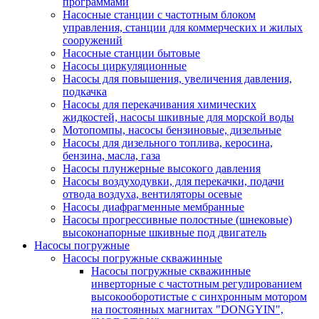
программами
Насосные станции с частотным блоком
управления, станции для коммерческих и жилых
сооружений
Насосные станции бытовые
Насосы циркуляционные
Насосы для повышения, увеличения давления,
подкачка
Насосы для перекачивания химических
жидкостей, насосы шкивные для морской воды
Мотопомпы, насосы бензиновые, дизельные
Насосы для дизельного топлива, керосина,
бензина, масла, газа
Насосы плунжерные высокого давления
Насосы воздуходувки, для перекачки, подачи
отвода воздуха, вентиляторы осевые
Насосы диафрагменные мембранные
Насосы прогрессивные полостные (шнековые)
высоконапорные шкивные под двигатель
Насосы погружные
Насосы погружные скважинные
Насосы погружные скважинные
инверторные с частотным регулированием
высокооборотистые с синхронным мотором
на постоянных магнитах "DONGYIN",