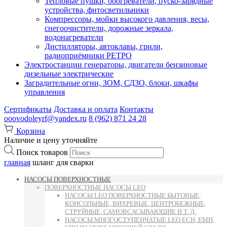
Тепловые пушки, обогреватели, пуско-зарядные
устройства, фитосветильники
Компрессоры, мойки высокого давления, весы,
снегоочистители, дорожные зеркала,
водонагреватели
Дистилляторы, автоклавы, грили,
радиоприёмники РЕТРО
Электростанции генераторы, двигатели бензиновые
дизельные электрические
Заградительные огни, ЗОМ, СДЗО, блоки, шкафы
управления
Сертификаты
Доставка и оплата
Контакты
ooovodoleyrf@yandex.ru
8 (962) 871 24 28
Корзина
Наличие и цену уточняйте
Поиск товаров
главная
шланг для сварки
НАСОСЫ ПОВЕРХНОСТНЫЕ
ПОВЕРХНОСТНЫЕ НАСОСЫ LEO
НАСОСЫ LEO ПОВЕРХНОСТНЫЕ БЫТОВЫЕ,
КОНСОЛЬНЫЕ, ВИХРЕВЫЕ, ЦЕНТРОБЕЖНЫЕ,
СТРУЙНЫЕ, САМОВСАСЫВАЮЩИЕ И Т. Д.
НАСОСЫ МНОГОСТУПЕНЧАТЫЕ LEO ECH, EMH,