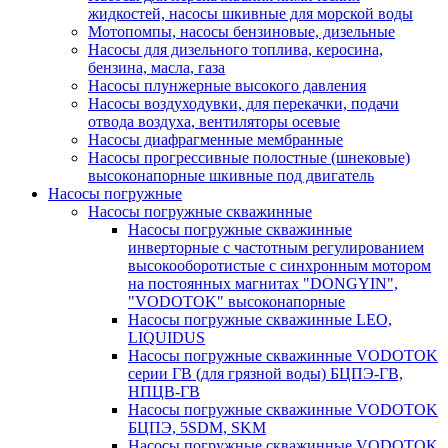
жидкостей, насосы шкивные для морской воды
Мотопомпы, насосы бензиновые, дизельные
Насосы для дизельного топлива, керосина,
бензина, масла, газа
Насосы плунжерные высокого давления
Насосы воздуходувки, для перекачки, подачи
отвода воздуха, вентиляторы осевые
Насосы диафрагменные мембранные
Насосы прогрессивные полостные (шнековые)
высоконапорные шкивные под двигатель
Насосы погружные
Насосы погружные скважинные
Насосы погружные скважинные
инверторные с частотным регулированием
высокооборотистые с синхронным мотором
на постоянных магнитах "DONGYIN",
"VODOTOK" высоконапорные
Насосы погружные скважинные LEO,
LIQUIDUS
Насосы погружные скважинные VODOTOK
серии ГВ (для грязной воды) БЦПЭ-ГВ,
НПЦВ-ГВ
Насосы погружные скважинные VODOTOK
БЦПЭ, 5SDM, SKM
Насосы погружные скважинные VODOTOK