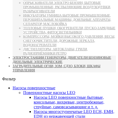
ОПРЫСКИВАТЕЛИ ЭЛЕКТРО БЕНЗИН, БЫТОВЫЕ
ПРОМЫШЛЕННЫЕ, РАСПЫЛЯЮЩИЕ ВОЗДУХОДУВКИ,
РАЗБРЫЗГИВАТЕЛИ
ИНКУБАТОРЫ УМНИЦА БЫТОВЫЕ ПРОМЫШЛЕННЫЕ,
ПЕРОЩИПАЛЬНЫЕ МАШИНЫ, ДОИЛЬНЫЕ АППАРАТЫ,
СЕПАРАТОР, МАСЛОБОЙКА
ТЕПЛОВЫЕ ПУШКИ, ОБОГРЕВАТЕЛИ, ПУСКО-ЗАРЯДНЫЕ
УСТРОЙСТВА, ФИТОСВЕТИЛЬНИКИ
КОМПРЕССОРЫ, МОЙКИ ВЫСОКОГО ДАВЛЕНИЯ, ВЕСЫ,
СНЕГООЧИСТИТЕЛИ, ДОРОЖНЫЕ ЗЕРКАЛА,
ВОДОНАГРЕВАТЕЛИ
ДИСТИЛЛЯТОРЫ, АВТОКЛАВЫ, ГРИЛИ,
РАДИОПРИЁМНИКИ РЕТРО
ЭЛЕКТРОСТАНЦИИ ГЕНЕРАТОРЫ, ДВИГАТЕЛИ БЕНЗИНОВЫЕ
ДИЗЕЛЬНЫЕ ЭЛЕКТРИЧЕСКИЕ
ЗАГРАДИТЕЛЬНЫЕ ОГНИ, ЗОМ, СДЗО, БЛОКИ, ШКАФЫ
УПРАВЛЕНИЯ
Фильтр
Насосы поверхностные
Поверхностные насосы LEO
Насосы LEO поверхностные бытовые,
консольные, вихревые, центробежные,
струйные, самовсасывающие и т. д.
Насосы многоступенчатые LEO ECH, EMH,
EDH из нержавеющей стали