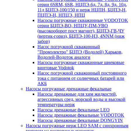
серии 6SRM, 6SR, НЦПЭ-6д, 7д, 8д, 9д, 10д,
11д БЦПЭ-100/150 и нерж НЦПН, БЦПЭ-Н,
ПЦПЭ-Н, НПЦЭ, НПЦ
Насосы погружные скважинные VODOTOK
серии БЦПЭ-ВО, НПЦУ-ПМ-УВО
(высокооборот пост магнит), БЦПЭ-ГВ-ЧУ
(вертик-гориз), БЦПЭ-100-НЗ, 4NNM (ниж
забор)
Насос погружной скважинный
"Промэлектро" БЦПЭ (Водолей) Харьков,
Водолей-Водоток аналоги
Насосы погружные скважинные шнековые
винтовые Vodotok
Насос погружной скважинный постоянного
тока с питанием от солнечных батарей или
АКБ
Насосы погружные дренажные фекальные
Насосы дренажные для хим жидкостей,
агрессивных сред, морской воды и высокой
температуры нерж
Насосы дренажные фекальные LEO
Насосы дренажные фекальные VODOTOK
Насосы дренажные фекальные DONGYIN
Насосы погружные нерж LEO SAM с синхронным
мотором на постоянных магнитах