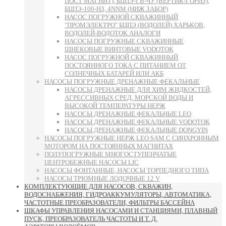
ПОСТ МАГНИТ), БЦПЭ-ГВ-ЧУ (ВЕРТИК-ГОРИЗ),
БЦПЭ-100-НЗ, 4NNM (НИЖ ЗАБОР)
НАСОС ПОГРУЖНОЙ СКВАЖИННЫЙ
"ПРОМЭЛЕКТРО" БЦПЭ (ВОДОЛЕЙ) ХАРЬКОВ,
ВОДОЛЕЙ-ВОДОТОК АНАЛОГИ
НАСОСЫ ПОГРУЖНЫЕ СКВАЖИННЫЕ
ШНЕКОВЫЕ ВИНТОВЫЕ VODOTOK
НАСОС ПОГРУЖНОЙ СКВАЖИННЫЙ
ПОСТОЯННОГО ТОКА С ПИТАНИЕМ ОТ
СОЛНЕЧНЫХ БАТАРЕЙ ИЛИ АКБ
НАСОСЫ ПОГРУЖНЫЕ ДРЕНАЖНЫЕ ФЕКАЛЬНЫЕ
НАСОСЫ ДРЕНАЖНЫЕ ДЛЯ ХИМ ЖИДКОСТЕЙ,
АГРЕССИВНЫХ СРЕД, МОРСКОЙ ВОДЫ И
ВЫСОКОЙ ТЕМПЕРАТУРЫ НЕРЖ
НАСОСЫ ДРЕНАЖНЫЕ ФЕКАЛЬНЫЕ LEO
НАСОСЫ ДРЕНАЖНЫЕ ФЕКАЛЬНЫЕ VODOTOK
НАСОСЫ ДРЕНАЖНЫЕ ФЕКАЛЬНЫЕ DONGYIN
НАСОСЫ ПОГРУЖНЫЕ НЕРЖ LEO SAM С СИНХРОННЫМ
МОТОРОМ НА ПОСТОЯННЫХ МАГНИТАХ
ПОЛУПОГРУЖНЫЕ МНОГОСТУПЕНЧАТЫЕ
ЦЕНТРОБЕЖНЫЕ НАСОСЫ LIC
НАСОСЫ ФОНТАННЫЕ, НАСОСЫ ТОРПЕДНОГО ТИПА
НАСОСЫ ТРЮМНЫЕ ЛОДОЧНЫЕ 12 V
КОМПЛЕКТУЮЩИЕ ДЛЯ НАСОСОВ, СКВАЖИН,
ВОДОСНАБЖЕНИЯ, ГИДРОАККУМУЛЯТОРЫ, АВТОМАТИКА,
ЧАСТОТНЫЕ ПРЕОБРАЗОВАТЕЛИ, ФИЛЬТРЫ БАССЕЙНА
ШКАФЫ УПРАВЛЕНИЯ НАСОСАМИ И СТАНЦИЯМИ, ПЛАВНЫЙ
ПУСК, ПРЕОБРАЗОВАТЕЛЬ ЧАСТОТЫ И Т. Д.