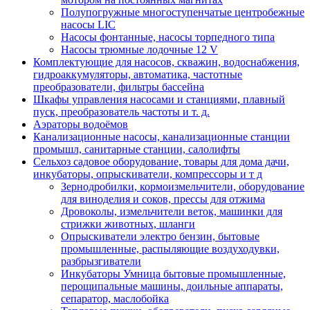
Полупогружные многоступенчатые центробежные
насосы LIC
Насосы фонтанные, насосы торпедного типа
Насосы трюмные лодочные 12 V
Комплектующие для насосов, скважин, водоснабжения,
гидроаккумуляторы, автоматика, частотные
преобразователи, фильтры бассейна
Шкафы управления насосами и станциями, плавный
пуск, преобразователь частоты и т. д.
Аэраторы водоёмов
Канализационные насосы, канализационные станции
промышл, санитарные станции, салолифты
Сельхоз садовое оборудование, товары для дома дачи,
инкубаторы, опрыскиватели, компрессоры и т д
Зернодробилки, кормоизмельчители, оборудование
для виноделия и соков, прессы для отжима
Дровоколы, измельчители веток, машинки для
стрижки животных, шланги
Опрыскиватели электро бензин, бытовые
промышленные, распыляющие воздуходувки,
разбрызгиватели
Инкубаторы Умница бытовые промышленные,
перощипальные машины, доильные аппараты,
сепаратор, маслобойка