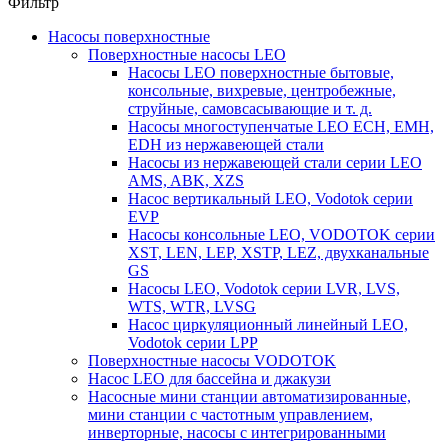
Фильтр
Насосы поверхностные
Поверхностные насосы LEO
Насосы LEO поверхностные бытовые,
консольные, вихревые, центробежные,
струйные, самовсасывающие и т. д.
Насосы многоступенчатые LEO ECH, EMH,
EDH из нержавеющей стали
Насосы из нержавеющей стали серии LEO
AMS, ABK, XZS
Насос вертикальный LEO, Vodotok серии
EVP
Насосы консольные LEO, VODOTOK серии
XST, LEN, LEP, XSTP, LEZ, двухканальные
GS
Насосы LEO, Vodotok серии LVR, LVS,
WTS, WTR, LVSG
Насос циркуляционный линейный LEO,
Vodotok серии LPP
Поверхностные насосы VODOTOK
Насос LEO для бассейна и джакузи
Насосные мини станции автоматизированные,
мини станции с частотным управлением,
инверторные, насосы с интегрированными