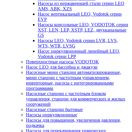
Насосы из нержавеющей стали серии LEO
AMS, ABK, XZS
Насос вертикальный LEO, Vodotok серии
EVP
Насосы консольные LEO, VODOTOK серии
XST, LEN, LEP, XSTP, LEZ, двухканальные
GS
Насосы LEO, Vodotok серии LVR, LVS,
WTS, WTR, LVSG
Насос циркуляционный линейный LEO,
Vodotok серии LPP
Поверхностные насосы VODOTOK
Насос LEO для бассейна и джакузи
Насосные мини станции автоматизированные,
мини станции с частотным управлением,
инверторные, насосы с интегрированными
программами
Насосные станции с частотным блоком
управления, станции для коммерческих и жилых
сооружений
Насосные станции бытовые
Насосы циркуляционные
Насосы для повышения, увеличения давления,
подкачка
Насосы для перекачивания химических