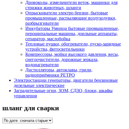
Дровоколы, измельчители веток, машинки для
стрижки животных, шланги
Опрыскиватели электро бензин, бытовые
промышленные, распыляющие воздуходувки,
разбрызгиватели
Инкубаторы Умница бытовые промышленные,
перощипальные машины, доильные аппараты,
сепаратор, маслобойка
Тепловые пушки, обогреватели, пуско-зарядные
устройства, фитосветильники
Компрессоры, мойки высокого давления, весы,
снегоочистители, дорожные зеркала,
водонагреватели
Дистилляторы, автоклавы, грили,
радиоприёмники РЕТРО
Электростанции генераторы, двигатели бензиновые
дизельные электрические
Заградительные огни, ЗОМ, СДЗО, блоки, шкафы
управления
шланг для сварки