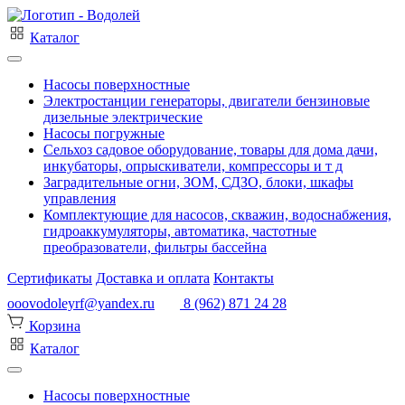
Каталог
Насосы поверхностные
Электростанции генераторы, двигатели бензиновые
дизельные электрические
Насосы погружные
Сельхоз садовое оборудование, товары для дома дачи,
инкубаторы, опрыскиватели, компрессоры и т д
Заградительные огни, ЗОМ, СДЗО, блоки, шкафы
управления
Комплектующие для насосов, скважин, водоснабжения,
гидроаккумуляторы, автоматика, частотные
преобразователи, фильтры бассейна
Сертификаты
Доставка и оплата
Контакты
ooovodoleyrf@yandex.ru
8 (962) 871 24 28
Корзина
Каталог
Насосы поверхностные