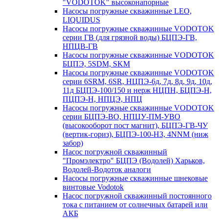
"VODOTOK" высоконапорные
Насосы погружные скважинные LEO,
LIQUIDUS
Насосы погружные скважинные VODOTOK
серии ГВ (для грязной воды) БЦПЭ-ГВ,
НПЦВ-ГВ
Насосы погружные скважинные VODOTOK
БЦПЭ, 5SDM, SKM
Насосы погружные скважинные VODOTOK
серии 6SRM, 6SR, НЦПЭ-6д, 7д, 8д, 9д, 10д,
11д БЦПЭ-100/150 и нерж НЦПН, БЦПЭ-Н,
ПЦПЭ-Н, НПЦЭ, НПЦ
Насосы погружные скважинные VODOTOK
серии БЦПЭ-ВО, НПЦУ-ПМ-УВО
(высокооборот пост магнит), БЦПЭ-ГВ-ЧУ
(вертик-гориз), БЦПЭ-100-НЗ, 4NNM (ниж
забор)
Насос погружной скважинный
"Промэлектро" БЦПЭ (Водолей) Харьков,
Водолей-Водоток аналоги
Насосы погружные скважинные шнековые
винтовые Vodotok
Насос погружной скважинный постоянного
тока с питанием от солнечных батарей или
АКБ