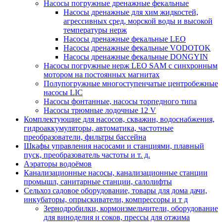
Насосы погружные дренажные фекальные
Насосы дренажные для хим жидкостей,
агрессивных сред, морской воды и высокой
температуры нерж
Насосы дренажные фекальные LEO
Насосы дренажные фекальные VODOTOK
Насосы дренажные фекальные DONGYIN
Насосы погружные нерж LEO SAM с синхронным
мотором на постоянных магнитах
Полупогружные многоступенчатые центробежные
насосы LIC
Насосы фонтанные, насосы торпедного типа
Насосы трюмные лодочные 12 V
Комплектующие для насосов, скважин, водоснабжения,
гидроаккумуляторы, автоматика, частотные
преобразователи, фильтры бассейна
Шкафы управления насосами и станциями, плавный
пуск, преобразователь частоты и т. д.
Аэраторы водоёмов
Канализационные насосы, канализационные станции
промышл, санитарные станции, салолифты
Сельхоз садовое оборудование, товары для дома дачи,
инкубаторы, опрыскиватели, компрессоры и т д
Зернодробилки, кормоизмельчители, оборудование
для виноделия и соков, прессы для отжима