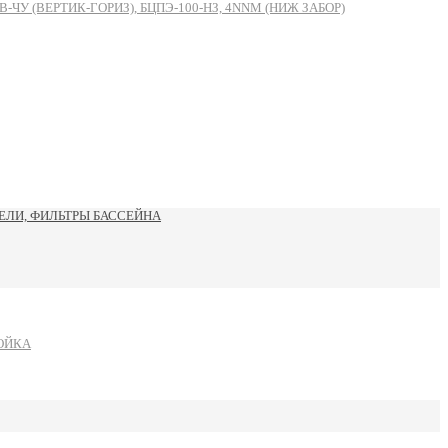
 (ВЕРТИК-ГОРИЗ), БЦПЭ-100-НЗ, 4NNM (НИЖ ЗАБОР)
ЛИ, ФИЛЬТРЫ БАССЕЙНА
ОЙКА