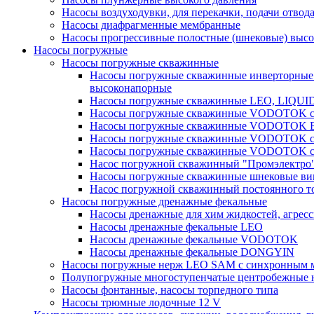
Насосы воздуходувки, для перекачки, подачи отвод
Насосы диафрагменные мембранные
Насосы прогрессивные полостные (шнековые) выс
Насосы погружные
Насосы погружные скважинные
Насосы погружные скважинные инверторные
высоконапорные
Насосы погружные скважинные LEO, LIQUI
Насосы погружные скважинные VODOTOK се
Насосы погружные скважинные VODOTOK 
Насосы погружные скважинные VODOTOK сер
Насосы погружные скважинные VODOTOK сер
Насос погружной скважинный "Промэлектро"
Насосы погружные скважинные шнековые ви
Насос погружной скважинный постоянного то
Насосы погружные дренажные фекальные
Насосы дренажные для хим жидкостей, агрес
Насосы дренажные фекальные LEO
Насосы дренажные фекальные VODOTOK
Насосы дренажные фекальные DONGYIN
Насосы погружные нерж LEO SAM с синхронным м
Полупогружные многоступенчатые центробежные 
Насосы фонтанные, насосы торпедного типа
Насосы трюмные лодочные 12 V