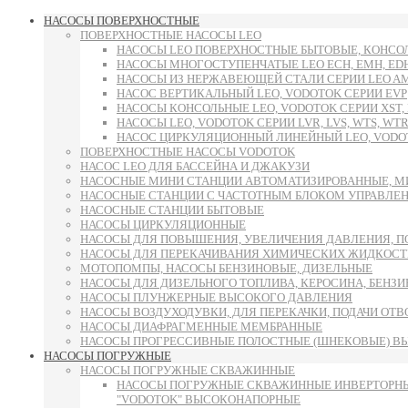
НАСОСЫ ПОВЕРХНОСТНЫЕ
ПОВЕРХНОСТНЫЕ НАСОСЫ LEO
НАСОСЫ LEO ПОВЕРХНОСТНЫЕ БЫТОВЫЕ, КОНСОЛ
НАСОСЫ МНОГОСТУПЕНЧАТЫЕ LEO ECH, EMH, E
НАСОСЫ ИЗ НЕРЖАВЕЮЩЕЙ СТАЛИ СЕРИИ LEO AMS
НАСОС ВЕРТИКАЛЬНЫЙ LEO, VODOTOK СЕРИИ EVP
НАСОСЫ КОНСОЛЬНЫЕ LEO, VODOTOK СЕРИИ XST, L
НАСОСЫ LEO, VODOTOK СЕРИИ LVR, LVS, WTS, WTR
НАСОС ЦИРКУЛЯЦИОННЫЙ ЛИНЕЙНЫЙ LEO, VODOT
ПОВЕРХНОСТНЫЕ НАСОСЫ VODOTOK
НАСОС LEO ДЛЯ БАССЕЙНА И ДЖАКУЗИ
НАСОСНЫЕ МИНИ СТАНЦИИ АВТОМАТИЗИРОВАННЫЕ, М
НАСОСНЫЕ СТАНЦИИ С ЧАСТОТНЫМ БЛОКОМ УПРАВЛЕ
НАСОСНЫЕ СТАНЦИИ БЫТОВЫЕ
НАСОСЫ ЦИРКУЛЯЦИОННЫЕ
НАСОСЫ ДЛЯ ПОВЫШЕНИЯ, УВЕЛИЧЕНИЯ ДАВЛЕНИЯ, П
НАСОСЫ ДЛЯ ПЕРЕКАЧИВАНИЯ ХИМИЧЕСКИХ ЖИДКОСТ
МОТОПОМПЫ, НАСОСЫ БЕНЗИНОВЫЕ, ДИЗЕЛЬНЫЕ
НАСОСЫ ДЛЯ ДИЗЕЛЬНОГО ТОПЛИВА, КЕРОСИНА, БЕНЗИН
НАСОСЫ ПЛУНЖЕРНЫЕ ВЫСОКОГО ДАВЛЕНИЯ
НАСОСЫ ВОЗДУХОДУВКИ, ДЛЯ ПЕРЕКАЧКИ, ПОДАЧИ ОТ
НАСОСЫ ДИАФРАГМЕННЫЕ МЕМБРАННЫЕ
НАСОСЫ ПРОГРЕССИВНЫЕ ПОЛОСТНЫЕ (ШНЕКОВЫЕ) В
НАСОСЫ ПОГРУЖНЫЕ
НАСОСЫ ПОГРУЖНЫЕ СКВАЖИННЫЕ
НАСОСЫ ПОГРУЖНЫЕ СКВАЖИННЫЕ ИНВЕРТОРНЫ
"VODOTOK" ВЫСОКОНАПОРНЫЕ