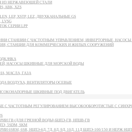
DH ИЗ НЕРЖАВЕЮЩЕЙ СТАЛИ
, ABK, XZS
EN, LEP, XSTP, LEZ, ДВУХКАНАЛЬНЫЕ GS
, LVSG
OK СЕРИИ LPP
ИНИ СТАНЦИИ С ЧАСТОТНЫМ УПРАВЛЕНИЕМ, ИНВЕРТОРНЫЕ, НАСОС
НИЯ, СТАНЦИИ ДЛЯ КОММЕРЧЕСКИХ И ЖИЛЫХ СООРУЖЕНИЙ
ОДКАЧКА
ЕЙ, НАСОСЫ ШКИВНЫЕ ДЛЯ МОРСКОЙ ВОДЫ
А, МАСЛА, ГАЗА
ВОДА ВОЗДУХА, ВЕНТИЛЯТОРЫ ОСЕВЫЕ
ЫСОКОНАПОРНЫЕ ШКИВНЫЕ ПОД ДВИГАТЕЛЬ
Е С ЧАСТОТНЫМ РЕГУЛИРОВАНИЕМ ВЫСОКООБОРОТИСТЫЕ С СИНХРО
US
И ГВ (ДЛЯ ГРЯЗНОЙ ВОДЫ) БЦПЭ-ГВ, НПЦВ-ГВ
Э, 5SDM, SKM
RM, 6SR, НЦПЭ-6Д, 7Д, 8Д, 9Д, 10Д, 11Д БЦПЭ-100/150 И НЕРЖ НЦПН