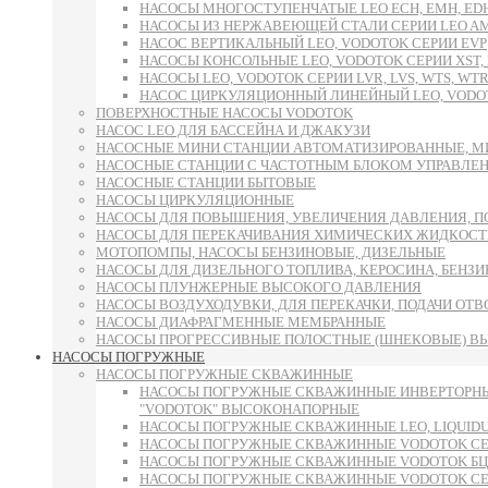
НАСОСЫ МНОГОСТУПЕНЧАТЫЕ LEO ECH, EMH, E
НАСОСЫ ИЗ НЕРЖАВЕЮЩЕЙ СТАЛИ СЕРИИ LEO AMS
НАСОС ВЕРТИКАЛЬНЫЙ LEO, VODOTOK СЕРИИ EVP
НАСОСЫ КОНСОЛЬНЫЕ LEO, VODOTOK СЕРИИ XST, L
НАСОСЫ LEO, VODOTOK СЕРИИ LVR, LVS, WTS, WTR
НАСОС ЦИРКУЛЯЦИОННЫЙ ЛИНЕЙНЫЙ LEO, VODOT
ПОВЕРХНОСТНЫЕ НАСОСЫ VODOTOK
НАСОС LEO ДЛЯ БАССЕЙНА И ДЖАКУЗИ
НАСОСНЫЕ МИНИ СТАНЦИИ АВТОМАТИЗИРОВАННЫЕ, М
НАСОСНЫЕ СТАНЦИИ С ЧАСТОТНЫМ БЛОКОМ УПРАВЛЕ
НАСОСНЫЕ СТАНЦИИ БЫТОВЫЕ
НАСОСЫ ЦИРКУЛЯЦИОННЫЕ
НАСОСЫ ДЛЯ ПОВЫШЕНИЯ, УВЕЛИЧЕНИЯ ДАВЛЕНИЯ, П
НАСОСЫ ДЛЯ ПЕРЕКАЧИВАНИЯ ХИМИЧЕСКИХ ЖИДКОСТ
МОТОПОМПЫ, НАСОСЫ БЕНЗИНОВЫЕ, ДИЗЕЛЬНЫЕ
НАСОСЫ ДЛЯ ДИЗЕЛЬНОГО ТОПЛИВА, КЕРОСИНА, БЕНЗИН
НАСОСЫ ПЛУНЖЕРНЫЕ ВЫСОКОГО ДАВЛЕНИЯ
НАСОСЫ ВОЗДУХОДУВКИ, ДЛЯ ПЕРЕКАЧКИ, ПОДАЧИ ОТ
НАСОСЫ ДИАФРАГМЕННЫЕ МЕМБРАННЫЕ
НАСОСЫ ПРОГРЕССИВНЫЕ ПОЛОСТНЫЕ (ШНЕКОВЫЕ) В
НАСОСЫ ПОГРУЖНЫЕ
НАСОСЫ ПОГРУЖНЫЕ СКВАЖИННЫЕ
НАСОСЫ ПОГРУЖНЫЕ СКВАЖИННЫЕ ИНВЕРТОРНЫ
"VODOTOK" ВЫСОКОНАПОРНЫЕ
НАСОСЫ ПОГРУЖНЫЕ СКВАЖИННЫЕ LEO, LIQUID
НАСОСЫ ПОГРУЖНЫЕ СКВАЖИННЫЕ VODOTOK СЕРИ
НАСОСЫ ПОГРУЖНЫЕ СКВАЖИННЫЕ VODOTOK БЦП
НАСОСЫ ПОГРУЖНЫЕ СКВАЖИННЫЕ VODOTOK СЕРИИ 6S