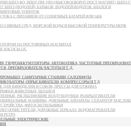
БЦПЭ-ВО, НПЦУ-ПМ-УВО (ВЫСОКООБОРОТ ПОСТ МАГНИТ), БЦПЭ-ГВ-ЧУ
 БЦПЭ (ВОДОЛЕЙ) ХАРЬКОВ, ВОДОЛЕЙ-ВОДОТОК АНАЛОГИ
ВИНТОВЫЕ VODOTOK
ТОКА С ПИТАНИЕМ ОТ СОЛНЕЧНЫХ БАТАРЕЙ ИЛИ АКБ
ЕССИВНЫХ СРЕД, МОРСКОЙ ВОДЫ И ВЫСОКОЙ ТЕМПЕРАТУРЫ НЕРЖ
МОТОРОМ НА ПОСТОЯННЫХ МАГНИТАХ
 НАСОСЫ LIC
, ГИДРОАККУМУЛЯТОРЫ, АВТОМАТИКА, ЧАСТОТНЫЕ ПРЕОБРАЗОВАТЕ
, ПРЕОБРАЗОВАТЕЛЬ ЧАСТОТЫ И Т. Д.
ПРОМЫШЛ, САНИТАРНЫЕ СТАНЦИИ, САЛОЛИФТЫ
 ИНКУБАТОРЫ, ОПРЫСКИВАТЕЛИ, КОМПРЕССОРЫ И Т Д
Е ДЛЯ ВИНОДЕЛИЯ И СОКОВ, ПРЕССЫ ДЛЯ ОТЖИМА
ТРИЖКИ ЖИВОТНЫХ, ШЛАНГИ
ЛЕННЫЕ, РАСПЫЛЯЮЩИЕ ВОЗДУХОДУВКИ, РАЗБРЫЗГИВАТЕЛИ
ОЩИПАЛЬНЫЕ МАШИНЫ, ДОИЛЬНЫЕ АППАРАТЫ, СЕПАРАТОР, МАСЛОБ
УСТРОЙСТВА, ФИТОСВЕТИЛЬНИКИ
СНЕГООЧИСТИТЕЛИ, ДОРОЖНЫЕ ЗЕРКАЛА, ВОДОНАГРЕВАТЕЛИ
И РЕТРО
ЗЕЛЬНЫЕ ЭЛЕКТРИЧЕСКИЕ
НИЯ