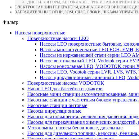
ДИСТИЛЛЯТОРЫ, АВТОКЛАВЫ, ГРИЛИ, РАДИОПРИЁМНИК
ЭЛЕКТРОСТАНЦИИ ГЕНЕРАТОРЫ, ДВИГАТЕЛИ БЕНЗИНОВЫЕ ДИ
ЗАГРАДИТЕЛЬНЫЕ ОГНИ, ЗОМ, СДЗО, БЛОКИ, ШКАФЫ УПРАВЛЕ
Фильтр
Насосы поверхностные
Поверхностные насосы LEO
Насосы LEO поверхностные бытовые, консоль
Насосы многоступенчатые LEO ECH, EMH, E
Насосы из нержавеющей стали серии LEO A
Насос вертикальный LEO, Vodotok серии EVP
Насосы консольные LEO, VODOTOK серии XS
Насосы LEO, Vodotok серии LVR, LVS, WTS
Насос циркуляционный линейный LEO, Vodot
Поверхностные насосы VODOTOK
Насос LEO для бассейна и джакузи
Насосные мини станции автоматизированные, мини
Насосные станции с частотным блоком управления
Насосные станции бытовые
Насосы циркуляционные
Насосы для повышения, увеличения давления, подк
Насосы для перекачивания химических жидкостей,
Мотопомпы, насосы бензиновые, дизельные
Насосы для дизельного топлива, керосина, бензина, 
Насосы плунжерные высокого давления