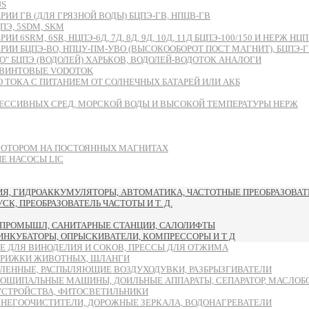
US
И ГВ (ДЛЯ ГРЯЗНОЙ ВОДЫ) БЦПЭ-ГВ, НПЦВ-ГВ
Э, 5SDM, SKM
RM, 6SR, НЦПЭ-6Д, 7Д, 8Д, 9Д, 10Д, 11Д БЦПЭ-100/150 И НЕРЖ НЦПН
БЦПЭ-ВО, НПЦУ-ПМ-УВО (ВЫСОКООБОРОТ ПОСТ МАГНИТ), БЦПЭ-ГВ-ЧУ
 БЦПЭ (ВОДОЛЕЙ) ХАРЬКОВ, ВОДОЛЕЙ-ВОДОТОК АНАЛОГИ
ВИНТОВЫЕ VODOTOK
ТОКА С ПИТАНИЕМ ОТ СОЛНЕЧНЫХ БАТАРЕЙ ИЛИ АКБ
ЕССИВНЫХ СРЕД, МОРСКОЙ ВОДЫ И ВЫСОКОЙ ТЕМПЕРАТУРЫ НЕРЖ
МОТОРОМ НА ПОСТОЯННЫХ МАГНИТАХ
 НАСОСЫ LIC
, ГИДРОАККУМУЛЯТОРЫ, АВТОМАТИКА, ЧАСТОТНЫЕ ПРЕОБРАЗОВАТЕ
, ПРЕОБРАЗОВАТЕЛЬ ЧАСТОТЫ И Т. Д.
ПРОМЫШЛ, САНИТАРНЫЕ СТАНЦИИ, САЛОЛИФТЫ
 ИНКУБАТОРЫ, ОПРЫСКИВАТЕЛИ, КОМПРЕССОРЫ И Т Д
Е ДЛЯ ВИНОДЕЛИЯ И СОКОВ, ПРЕССЫ ДЛЯ ОТЖИМА
ТРИЖКИ ЖИВОТНЫХ, ШЛАНГИ
ЛЕННЫЕ, РАСПЫЛЯЮЩИЕ ВОЗДУХОДУВКИ, РАЗБРЫЗГИВАТЕЛИ
ОЩИПАЛЬНЫЕ МАШИНЫ, ДОИЛЬНЫЕ АППАРАТЫ, СЕПАРАТОР, МАСЛОБ
УСТРОЙСТВА, ФИТОСВЕТИЛЬНИКИ
СНЕГООЧИСТИТЕЛИ, ДОРОЖНЫЕ ЗЕРКАЛА, ВОДОНАГРЕВАТЕЛИ