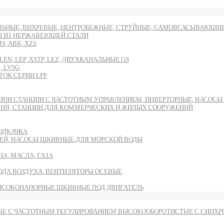
ЬНЫЕ, ВИХРЕВЫЕ, ЦЕНТРОБЕЖНЫЕ, СТРУЙНЫЕ, САМОВСАСЫВАЮЩИЕ И
DH ИЗ НЕРЖАВЕЮЩЕЙ СТАЛИ
, ABK, XZS
EN, LEP, XSTP, LEZ, ДВУХКАНАЛЬНЫЕ GS
, LVSG
OK СЕРИИ LPP
ИНИ СТАНЦИИ С ЧАСТОТНЫМ УПРАВЛЕНИЕМ, ИНВЕРТОРНЫЕ, НАСОС
НИЯ, СТАНЦИИ ДЛЯ КОММЕРЧЕСКИХ И ЖИЛЫХ СООРУЖЕНИЙ
ОДКАЧКА
ЕЙ, НАСОСЫ ШКИВНЫЕ ДЛЯ МОРСКОЙ ВОДЫ
А, МАСЛА, ГАЗА
ВОДА ВОЗДУХА, ВЕНТИЛЯТОРЫ ОСЕВЫЕ
ЫСОКОНАПОРНЫЕ ШКИВНЫЕ ПОД ДВИГАТЕЛЬ
Е С ЧАСТОТНЫМ РЕГУЛИРОВАНИЕМ ВЫСОКООБОРОТИСТЫЕ С СИНХРО