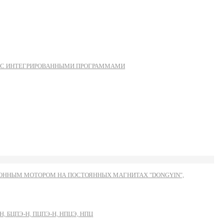
Ы С ИНТЕГРИРОВАННЫМИ ПРОГРАММАМИ
ННЫМ МОТОРОМ НА ПОСТОЯННЫХ МАГНИТАХ "DONGYIN",
, БЦПЭ-Н, ПЦПЭ-Н, НПЦЭ, НПЦ