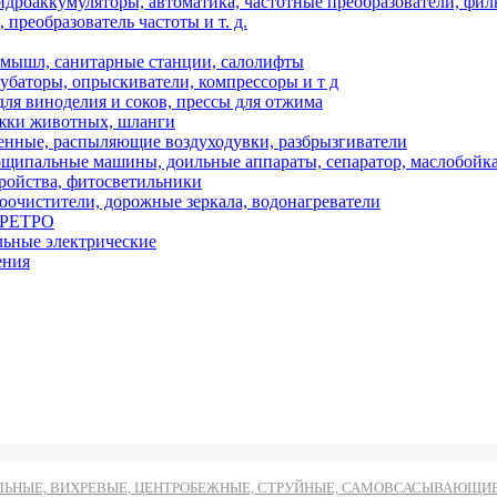
дроаккумуляторы, автоматика, частотные преобразователи, фил
преобразователь частоты и т. д.
мышл, санитарные станции, салолифты
кубаторы, опрыскиватели, компрессоры и т д
ля виноделия и соков, прессы для отжима
ижки животных, шланги
нные, распыляющие воздуходувки, разбрызгиватели
ипальные машины, доильные аппараты, сепаратор, маслобойк
тройства, фитосветильники
оочистители, дорожные зеркала, водонагреватели
и РЕТРО
льные электрические
ения
ЬНЫЕ, ВИХРЕВЫЕ, ЦЕНТРОБЕЖНЫЕ, СТРУЙНЫЕ, САМОВСАСЫВАЮЩИЕ И