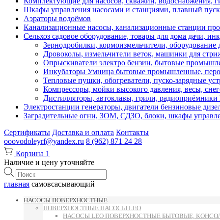
Комплектующие для насосов, скважин, водоснабжения, ги
Шкафы управления насосами и станциями, плавный пуск, 
Аэраторы водоёмов
Канализационные насосы, канализационные станции про
Сельхоз садовое оборудование, товары для дома дачи, ин
Зернодробилки, кормоизмельчители, оборудование д
Дровоколы, измельчители веток, машинки для стр
Опрыскиватели электро бензин, бытовые промышле
Инкубаторы Умница бытовые промышленные, перощ
Тепловые пушки, обогреватели, пуско-зарядные ус
Компрессоры, мойки высокого давления, весы, снег
Дистилляторы, автоклавы, грили, радиоприёмник
Электростанции генераторы, двигатели бензиновые дизе
Заградительные огни, ЗОМ, СДЗО, блоки, шкафы управл
Сертификаты
Доставка и оплата
Контакты
ooovodoleyrf@yandex.ru
8 (962) 871 24 28
Корзина
1
Наличие и цену уточняйте
Поиск
товаров
главная
самовсасывающий
НАСОСЫ ПОВЕРХНОСТНЫЕ
ПОВЕРХНОСТНЫЕ НАСОСЫ LEO
НАСОСЫ LEO ПОВЕРХНОСТНЫЕ БЫТОВЫЕ, КОНСОЛ