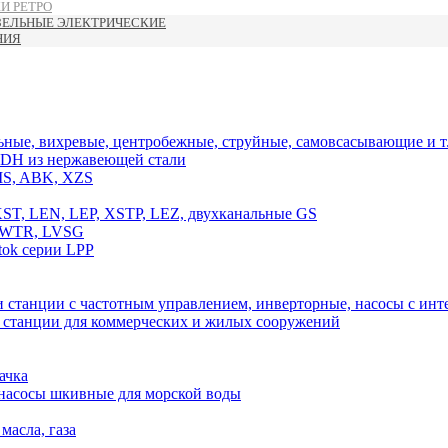
И РЕТРО
ЗЕЛЬНЫЕ ЭЛЕКТРИЧЕСКИЕ
НИЯ
ные, вихревые, центробежные, струйные, самовсасывающие и т.
DH из нержавеющей стали
MS, ABK, XZS
T, LEN, LEP, XSTP, LEZ, двухканальные GS
, WTR, LVSG
ok серии LPP
 станции с частотным управлением, инверторные, насосы с и
, станции для коммерческих и жилых сооружений
ачка
 насосы шкивные для морской воды
масла, газа