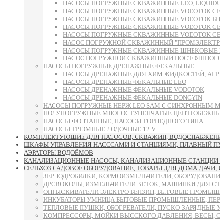
НАСОСЫ ПОГРУЖНЫЕ СКВАЖИННЫЕ LEO, LIQUID
НАСОСЫ ПОГРУЖНЫЕ СКВАЖИННЫЕ VODOTOK СЕРИ
НАСОСЫ ПОГРУЖНЫЕ СКВАЖИННЫЕ VODOTOK БЦП
НАСОСЫ ПОГРУЖНЫЕ СКВАЖИННЫЕ VODOTOK СЕРИИ 6S
НАСОСЫ ПОГРУЖНЫЕ СКВАЖИННЫЕ VODOTOK СЕРИИ 
НАСОС ПОГРУЖНОЙ СКВАЖИННЫЙ "ПРОМЭЛЕКТРО"
НАСОСЫ ПОГРУЖНЫЕ СКВАЖИННЫЕ ШНЕКОВЫЕ 
НАСОС ПОГРУЖНОЙ СКВАЖИННЫЙ ПОСТОЯННОГО 
НАСОСЫ ПОГРУЖНЫЕ ДРЕНАЖНЫЕ ФЕКАЛЬНЫЕ
НАСОСЫ ДРЕНАЖНЫЕ ДЛЯ ХИМ ЖИДКОСТЕЙ, АГР
НАСОСЫ ДРЕНАЖНЫЕ ФЕКАЛЬНЫЕ LEO
НАСОСЫ ДРЕНАЖНЫЕ ФЕКАЛЬНЫЕ VODOTOK
НАСОСЫ ДРЕНАЖНЫЕ ФЕКАЛЬНЫЕ DONGYIN
НАСОСЫ ПОГРУЖНЫЕ НЕРЖ LEO SAM С СИНХРОННЫМ 
ПОЛУПОГРУЖНЫЕ МНОГОСТУПЕНЧАТЫЕ ЦЕНТРОБЕЖНЫЕ
НАСОСЫ ФОНТАННЫЕ, НАСОСЫ ТОРПЕДНОГО ТИПА
НАСОСЫ ТРЮМНЫЕ ЛОДОЧНЫЕ 12 V
КОМПЛЕКТУЮЩИЕ ДЛЯ НАСОСОВ, СКВАЖИН, ВОДОСНАБЖЕНИЯ
ШКАФЫ УПРАВЛЕНИЯ НАСОСАМИ И СТАНЦИЯМИ, ПЛАВНЫЙ ПУСК
АЭРАТОРЫ ВОДОЁМОВ
КАНАЛИЗАЦИОННЫЕ НАСОСЫ, КАНАЛИЗАЦИОННЫЕ СТАНЦИИ 
СЕЛЬХОЗ САДОВОЕ ОБОРУДОВАНИЕ, ТОВАРЫ ДЛЯ ДОМА ДАЧИ,
ЗЕРНОДРОБИЛКИ, КОРМОИЗМЕЛЬЧИТЕЛИ, ОБОРУДОВАНИ
ДРОВОКОЛЫ, ИЗМЕЛЬЧИТЕЛИ ВЕТОК, МАШИНКИ ДЛЯ С
ОПРЫСКИВАТЕЛИ ЭЛЕКТРО БЕНЗИН, БЫТОВЫЕ ПРОМЫШ
ИНКУБАТОРЫ УМНИЦА БЫТОВЫЕ ПРОМЫШЛЕННЫЕ, ПЕР
ТЕПЛОВЫЕ ПУШКИ, ОБОГРЕВАТЕЛИ, ПУСКО-ЗАРЯДНЫЕ 
КОМПРЕССОРЫ, МОЙКИ ВЫСОКОГО ДАВЛЕНИЯ, ВЕСЫ, 