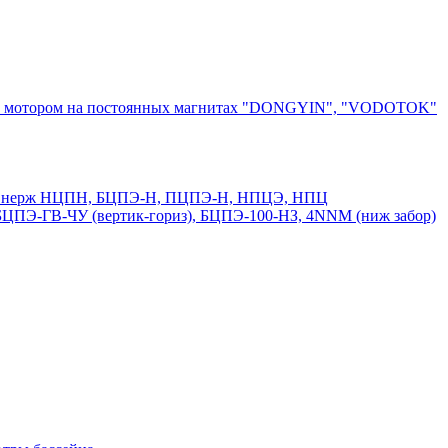
ным мотором на постоянных магнитах "DONGYIN", "VODOTOK"
50 и нерж НЦПН, БЦПЭ-Н, ПЦПЭ-Н, НПЦЭ, НПЦ
ПЭ-ГВ-ЧУ (вертик-гориз), БЦПЭ-100-НЗ, 4NNM (ниж забор)