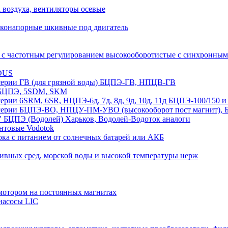
а воздуха, вентиляторы осевые
оконапорные шкивные под двигатель
 с частотным регулированием высокооборотистые с синхрон
DUS
рии ГВ (для грязной воды) БЦПЭ-ГВ, НПЦВ-ГВ
БЦПЭ, 5SDM, SKM
ии 6SRM, 6SR, НЦПЭ-6д, 7д, 8д, 9д, 10д, 11д БЦПЭ-100/1
ии БЦПЭ-ВО, НПЦУ-ПМ-УВО (высокооборот пост магнит), БЦ
 БЦПЭ (Водолей) Харьков, Водолей-Водоток аналоги
нтовые Vodotok
ка с питанием от солнечных батарей или АКБ
сивных сред, морской воды и высокой температуры нерж
отором на постоянных магнитах
насосы LIC