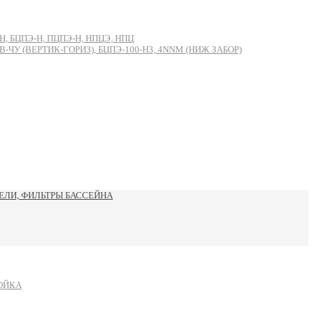
, БЦПЭ-Н, ПЦПЭ-Н, НПЦЭ, НПЦ
 (ВЕРТИК-ГОРИЗ), БЦПЭ-100-НЗ, 4NNM (НИЖ ЗАБОР)
ЛИ, ФИЛЬТРЫ БАССЕЙНА
ОЙКА