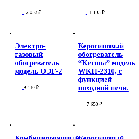
12 052
₽
11 103
₽
Электро-
Керосиновый
газовый
обогреватель
обогреватель
“Kerona” модель
модель ОЭГ-2
WKH-2310, с
функцией
походной печи.
9 430
₽
7 658
₽
Комбинированный
Керосиновый