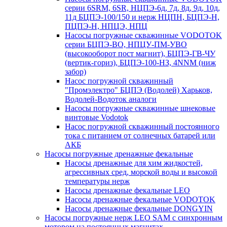
серии 6SRM, 6SR, НЦПЭ-6д, 7д, 8д, 9д, 10д,
11д БЦПЭ-100/150 и нерж НЦПН, БЦПЭ-Н,
ПЦПЭ-Н, НПЦЭ, НПЦ
Насосы погружные скважинные VODOTOK
серии БЦПЭ-ВО, НПЦУ-ПМ-УВО
(высокооборот пост магнит), БЦПЭ-ГВ-ЧУ
(вертик-гориз), БЦПЭ-100-НЗ, 4NNM (ниж
забор)
Насос погружной скважинный
"Промэлектро" БЦПЭ (Водолей) Харьков,
Водолей-Водоток аналоги
Насосы погружные скважинные шнековые
винтовые Vodotok
Насос погружной скважинный постоянного
тока с питанием от солнечных батарей или
АКБ
Насосы погружные дренажные фекальные
Насосы дренажные для хим жидкостей,
агрессивных сред, морской воды и высокой
температуры нерж
Насосы дренажные фекальные LEO
Насосы дренажные фекальные VODOTOK
Насосы дренажные фекальные DONGYIN
Насосы погружные нерж LEO SAM с синхронным
мотором на постоянных магнитах