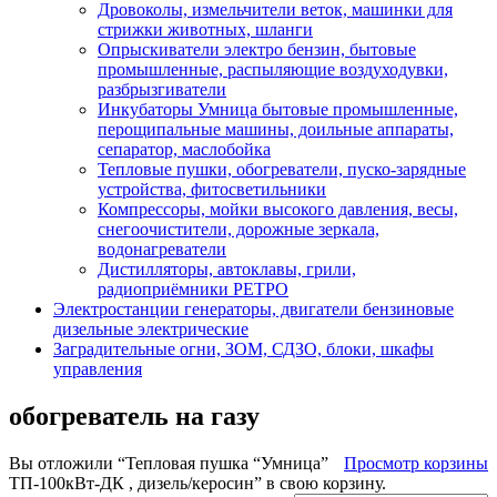
Дровоколы, измельчители веток, машинки для
стрижки животных, шланги
Опрыскиватели электро бензин, бытовые
промышленные, распыляющие воздуходувки,
разбрызгиватели
Инкубаторы Умница бытовые промышленные,
перощипальные машины, доильные аппараты,
сепаратор, маслобойка
Тепловые пушки, обогреватели, пуско-зарядные
устройства, фитосветильники
Компрессоры, мойки высокого давления, весы,
снегоочистители, дорожные зеркала,
водонагреватели
Дистилляторы, автоклавы, грили,
радиоприёмники РЕТРО
Электростанции генераторы, двигатели бензиновые
дизельные электрические
Заградительные огни, ЗОМ, СДЗО, блоки, шкафы
управления
обогреватель на газу
Вы отложили “Тепловая пушка “Умница”
Просмотр корзины
ТП-100кВт-ДК , дизель/керосин” в свою корзину.