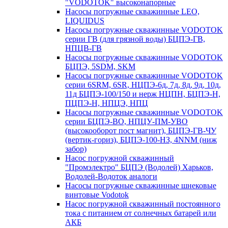
"VODOTOK" высоконапорные
Насосы погружные скважинные LEO,
LIQUIDUS
Насосы погружные скважинные VODOTOK
серии ГВ (для грязной воды) БЦПЭ-ГВ,
НПЦВ-ГВ
Насосы погружные скважинные VODOTOK
БЦПЭ, 5SDM, SKM
Насосы погружные скважинные VODOTOK
серии 6SRM, 6SR, НЦПЭ-6д, 7д, 8д, 9д, 10д,
11д БЦПЭ-100/150 и нерж НЦПН, БЦПЭ-Н,
ПЦПЭ-Н, НПЦЭ, НПЦ
Насосы погружные скважинные VODOTOK
серии БЦПЭ-ВО, НПЦУ-ПМ-УВО
(высокооборот пост магнит), БЦПЭ-ГВ-ЧУ
(вертик-гориз), БЦПЭ-100-НЗ, 4NNM (ниж
забор)
Насос погружной скважинный
"Промэлектро" БЦПЭ (Водолей) Харьков,
Водолей-Водоток аналоги
Насосы погружные скважинные шнековые
винтовые Vodotok
Насос погружной скважинный постоянного
тока с питанием от солнечных батарей или
АКБ