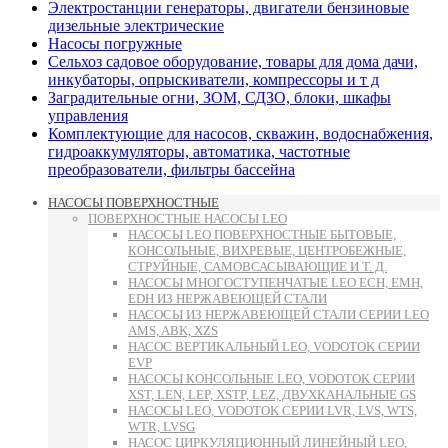
Электростанции генераторы, двигатели бензиновые
дизельные электрические
Насосы погружные
Сельхоз садовое оборудование, товары для дома дачи,
инкубаторы, опрыскиватели, компрессоры и т д
Заградительные огни, ЗОМ, СДЗО, блоки, шкафы
управления
Комплектующие для насосов, скважин, водоснабжения,
гидроаккумуляторы, автоматика, частотные
преобразователи, фильтры бассейна
НАСОСЫ ПОВЕРХНОСТНЫЕ
ПОВЕРХНОСТНЫЕ НАСОСЫ LEO
НАСОСЫ LEO ПОВЕРХНОСТНЫЕ БЫТОВЫЕ,
КОНСОЛЬНЫЕ, ВИХРЕВЫЕ, ЦЕНТРОБЕЖНЫЕ,
СТРУЙНЫЕ, САМОВСАСЫВАЮЩИЕ И Т. Д.
НАСОСЫ МНОГОСТУПЕНЧАТЫЕ LEO ECH, EMH,
EDH ИЗ НЕРЖАВЕЮЩЕЙ СТАЛИ
НАСОСЫ ИЗ НЕРЖАВЕЮЩЕЙ СТАЛИ СЕРИИ LEO
AMS, ABK, XZS
НАСОС ВЕРТИКАЛЬНЫЙ LEO, VODOTOK СЕРИИ
EVP
НАСОСЫ КОНСОЛЬНЫЕ LEO, VODOTOK СЕРИИ
XST, LEN, LEP, XSTP, LEZ, ДВУХКАНАЛЬНЫЕ GS
НАСОСЫ LEO, VODOTOK СЕРИИ LVR, LVS, WTS,
WTR, LVSG
НАСОС ЦИРКУЛЯЦИОННЫЙ ЛИНЕЙНЫЙ LEO,