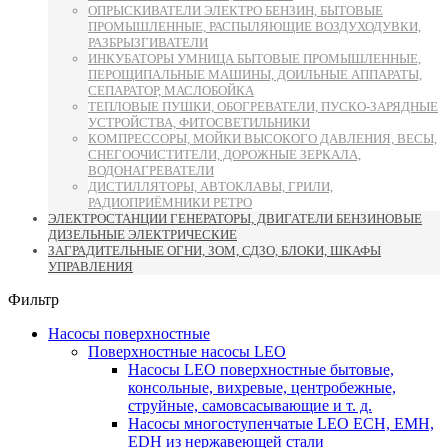
ОПРЫСКИВАТЕЛИ ЭЛЕКТРО БЕНЗИН, БЫТОВЫЕ
ПРОМЫШЛЕННЫЕ, РАСПЫЛЯЮЩИЕ ВОЗДУХОДУВКИ,
РАЗБРЫЗГИВАТЕЛИ
ИНКУБАТОРЫ УМНИЦА БЫТОВЫЕ ПРОМЫШЛЕННЫЕ,
ПЕРОЩИПАЛЬНЫЕ МАШИНЫ, ДОИЛЬНЫЕ АППАРАТЫ,
СЕПАРАТОР, МАСЛОБОЙКА
ТЕПЛОВЫЕ ПУШКИ, ОБОГРЕВАТЕЛИ, ПУСКО-ЗАРЯДНЫЕ
УСТРОЙСТВА, ФИТОСВЕТИЛЬНИКИ
КОМПРЕССОРЫ, МОЙКИ ВЫСОКОГО ДАВЛЕНИЯ, ВЕСЫ,
СНЕГООЧИСТИТЕЛИ, ДОРОЖНЫЕ ЗЕРКАЛА,
ВОДОНАГРЕВАТЕЛИ
ДИСТИЛЛЯТОРЫ, АВТОКЛАВЫ, ГРИЛИ,
РАДИОПРИЁМНИКИ РЕТРО
ЭЛЕКТРОСТАНЦИИ ГЕНЕРАТОРЫ, ДВИГАТЕЛИ БЕНЗИНОВЫЕ
ДИЗЕЛЬНЫЕ ЭЛЕКТРИЧЕСКИЕ
ЗАГРАДИТЕЛЬНЫЕ ОГНИ, ЗОМ, СДЗО, БЛОКИ, ШКАФЫ
УПРАВЛЕНИЯ
Фильтр
Насосы поверхностные
Поверхностные насосы LEO
Насосы LEO поверхностные бытовые,
консольные, вихревые, центробежные,
струйные, самовсасывающие и т. д.
Насосы многоступенчатые LEO ECH, EMH,
EDH из нержавеющей стали