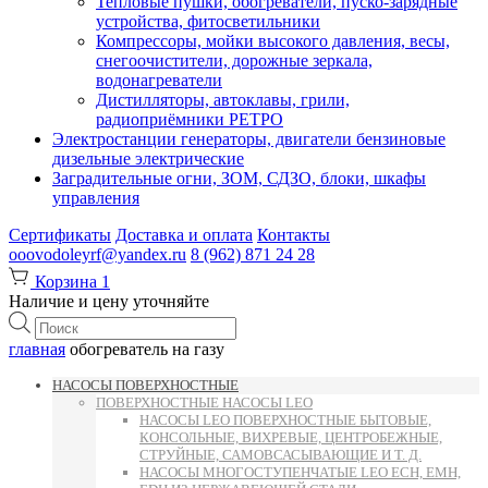
Тепловые пушки, обогреватели, пуско-зарядные
устройства, фитосветильники
Компрессоры, мойки высокого давления, весы,
снегоочистители, дорожные зеркала,
водонагреватели
Дистилляторы, автоклавы, грили,
радиоприёмники РЕТРО
Электростанции генераторы, двигатели бензиновые
дизельные электрические
Заградительные огни, ЗОМ, СДЗО, блоки, шкафы
управления
Сертификаты
Доставка и оплата
Контакты
ooovodoleyrf@yandex.ru
8 (962) 871 24 28
Корзина
1
Наличие и цену уточняйте
Поиск
товаров
главная
обогреватель на газу
НАСОСЫ ПОВЕРХНОСТНЫЕ
ПОВЕРХНОСТНЫЕ НАСОСЫ LEO
НАСОСЫ LEO ПОВЕРХНОСТНЫЕ БЫТОВЫЕ,
КОНСОЛЬНЫЕ, ВИХРЕВЫЕ, ЦЕНТРОБЕЖНЫЕ,
СТРУЙНЫЕ, САМОВСАСЫВАЮЩИЕ И Т. Д.
НАСОСЫ МНОГОСТУПЕНЧАТЫЕ LEO ECH, EMH,