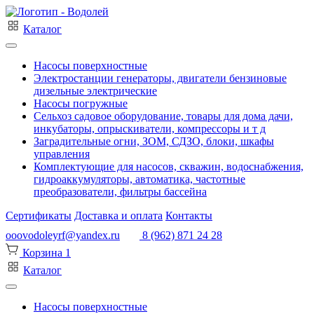
Каталог
Насосы поверхностные
Электростанции генераторы, двигатели бензиновые
дизельные электрические
Насосы погружные
Сельхоз садовое оборудование, товары для дома дачи,
инкубаторы, опрыскиватели, компрессоры и т д
Заградительные огни, ЗОМ, СДЗО, блоки, шкафы
управления
Комплектующие для насосов, скважин, водоснабжения,
гидроаккумуляторы, автоматика, частотные
преобразователи, фильтры бассейна
Сертификаты
Доставка и оплата
Контакты
ooovodoleyrf@yandex.ru
8 (962) 871 24 28
Корзина
1
Каталог
Насосы поверхностные