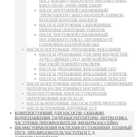
ПОСТ МАГНИТ), БЦПЭ-ГВ-ЧУ (ВЕРТИК-ГОРИЗ),
БЦПЭ-100-НЗ, 4NNM (НИЖ ЗАБОР)
НАСОС ПОГРУЖНОЙ СКВАЖИННЫЙ
"ПРОМЭЛЕКТРО" БЦПЭ (ВОДОЛЕЙ) ХАРЬКОВ,
ВОДОЛЕЙ-ВОДОТОК АНАЛОГИ
НАСОСЫ ПОГРУЖНЫЕ СКВАЖИННЫЕ
ШНЕКОВЫЕ ВИНТОВЫЕ VODOTOK
НАСОС ПОГРУЖНОЙ СКВАЖИННЫЙ
ПОСТОЯННОГО ТОКА С ПИТАНИЕМ ОТ
СОЛНЕЧНЫХ БАТАРЕЙ ИЛИ АКБ
НАСОСЫ ПОГРУЖНЫЕ ДРЕНАЖНЫЕ ФЕКАЛЬНЫЕ
НАСОСЫ ДРЕНАЖНЫЕ ДЛЯ ХИМ ЖИДКОСТЕЙ,
АГРЕССИВНЫХ СРЕД, МОРСКОЙ ВОДЫ И
ВЫСОКОЙ ТЕМПЕРАТУРЫ НЕРЖ
НАСОСЫ ДРЕНАЖНЫЕ ФЕКАЛЬНЫЕ LEO
НАСОСЫ ДРЕНАЖНЫЕ ФЕКАЛЬНЫЕ VODOTOK
НАСОСЫ ДРЕНАЖНЫЕ ФЕКАЛЬНЫЕ DONGYIN
НАСОСЫ ПОГРУЖНЫЕ НЕРЖ LEO SAM С СИНХРОННЫМ
МОТОРОМ НА ПОСТОЯННЫХ МАГНИТАХ
ПОЛУПОГРУЖНЫЕ МНОГОСТУПЕНЧАТЫЕ
ЦЕНТРОБЕЖНЫЕ НАСОСЫ LIC
НАСОСЫ ФОНТАННЫЕ, НАСОСЫ ТОРПЕДНОГО ТИПА
НАСОСЫ ТРЮМНЫЕ ЛОДОЧНЫЕ 12 V
КОМПЛЕКТУЮЩИЕ ДЛЯ НАСОСОВ, СКВАЖИН,
ВОДОСНАБЖЕНИЯ, ГИДРОАККУМУЛЯТОРЫ, АВТОМАТИКА,
ЧАСТОТНЫЕ ПРЕОБРАЗОВАТЕЛИ, ФИЛЬТРЫ БАССЕЙНА
ШКАФЫ УПРАВЛЕНИЯ НАСОСАМИ И СТАНЦИЯМИ, ПЛАВНЫЙ
ПУСК, ПРЕОБРАЗОВАТЕЛЬ ЧАСТОТЫ И Т. Д.