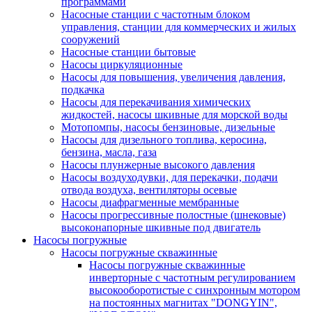
программами
Насосные станции с частотным блоком
управления, станции для коммерческих и жилых
сооружений
Насосные станции бытовые
Насосы циркуляционные
Насосы для повышения, увеличения давления,
подкачка
Насосы для перекачивания химических
жидкостей, насосы шкивные для морской воды
Мотопомпы, насосы бензиновые, дизельные
Насосы для дизельного топлива, керосина,
бензина, масла, газа
Насосы плунжерные высокого давления
Насосы воздуходувки, для перекачки, подачи
отвода воздуха, вентиляторы осевые
Насосы диафрагменные мембранные
Насосы прогрессивные полостные (шнековые)
высоконапорные шкивные под двигатель
Насосы погружные
Насосы погружные скважинные
Насосы погружные скважинные
инверторные с частотным регулированием
высокооборотистые с синхронным мотором
на постоянных магнитах "DONGYIN",