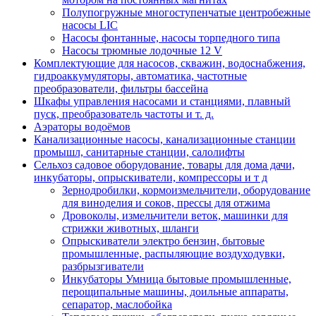
Полупогружные многоступенчатые центробежные
насосы LIC
Насосы фонтанные, насосы торпедного типа
Насосы трюмные лодочные 12 V
Комплектующие для насосов, скважин, водоснабжения,
гидроаккумуляторы, автоматика, частотные
преобразователи, фильтры бассейна
Шкафы управления насосами и станциями, плавный
пуск, преобразователь частоты и т. д.
Аэраторы водоёмов
Канализационные насосы, канализационные станции
промышл, санитарные станции, салолифты
Сельхоз садовое оборудование, товары для дома дачи,
инкубаторы, опрыскиватели, компрессоры и т д
Зернодробилки, кормоизмельчители, оборудование
для виноделия и соков, прессы для отжима
Дровоколы, измельчители веток, машинки для
стрижки животных, шланги
Опрыскиватели электро бензин, бытовые
промышленные, распыляющие воздуходувки,
разбрызгиватели
Инкубаторы Умница бытовые промышленные,
перощипальные машины, доильные аппараты,
сепаратор, маслобойка