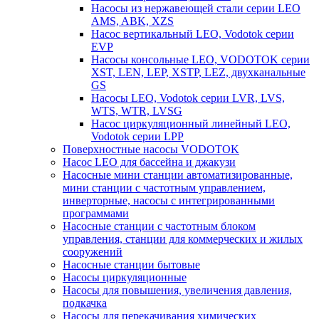
Насосы из нержавеющей стали серии LEO
AMS, ABK, XZS
Насос вертикальный LEO, Vodotok серии
EVP
Насосы консольные LEO, VODOTOK серии
XST, LEN, LEP, XSTP, LEZ, двухканальные
GS
Насосы LEO, Vodotok серии LVR, LVS,
WTS, WTR, LVSG
Насос циркуляционный линейный LEO,
Vodotok серии LPP
Поверхностные насосы VODOTOK
Насос LEO для бассейна и джакузи
Насосные мини станции автоматизированные,
мини станции с частотным управлением,
инверторные, насосы с интегрированными
программами
Насосные станции с частотным блоком
управления, станции для коммерческих и жилых
сооружений
Насосные станции бытовые
Насосы циркуляционные
Насосы для повышения, увеличения давления,
подкачка
Насосы для перекачивания химических