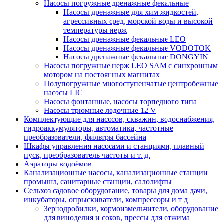
Насосы погружные дренажные фекальные
Насосы дренажные для хим жидкостей,
агрессивных сред, морской воды и высокой
температуры нерж
Насосы дренажные фекальные LEO
Насосы дренажные фекальные VODOTOK
Насосы дренажные фекальные DONGYIN
Насосы погружные нерж LEO SAM с синхронным
мотором на постоянных магнитах
Полупогружные многоступенчатые центробежные
насосы LIC
Насосы фонтанные, насосы торпедного типа
Насосы трюмные лодочные 12 V
Комплектующие для насосов, скважин, водоснабжения,
гидроаккумуляторы, автоматика, частотные
преобразователи, фильтры бассейна
Шкафы управления насосами и станциями, плавный
пуск, преобразователь частоты и т. д.
Аэраторы водоёмов
Канализационные насосы, канализационные станции
промышл, санитарные станции, салолифты
Сельхоз садовое оборудование, товары для дома дачи,
инкубаторы, опрыскиватели, компрессоры и т д
Зернодробилки, кормоизмельчители, оборудование
для виноделия и соков, прессы для отжима