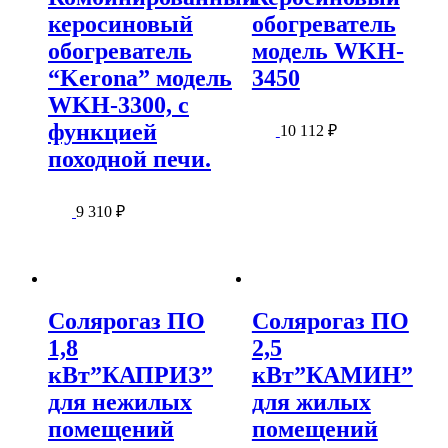
керосиновый
обогреватель
обогреватель
модель WKH-
“Kerona” модель
3450
WKH-3300, с
функцией
10 112
₽
походной печи.
9 310
₽
Солярогаз ПО
Солярогаз ПО
1,8
2,5
кВт”КАПРИЗ”
кВт”КАМИН”
для нежилых
для жилых
помещений
помещений