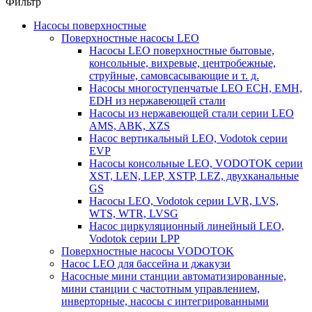
Фильтр
Насосы поверхностные
Поверхностные насосы LEO
Насосы LEO поверхностные бытовые,
консольные, вихревые, центробежные,
струйные, самовсасывающие и т. д.
Насосы многоступенчатые LEO ECH, EMH,
EDH из нержавеющей стали
Насосы из нержавеющей стали серии LEO
AMS, ABK, XZS
Насос вертикальный LEO, Vodotok серии
EVP
Насосы консольные LEO, VODOTOK серии
XST, LEN, LEP, XSTP, LEZ, двухканальные
GS
Насосы LEO, Vodotok серии LVR, LVS,
WTS, WTR, LVSG
Насос циркуляционный линейный LEO,
Vodotok серии LPP
Поверхностные насосы VODOTOK
Насос LEO для бассейна и джакузи
Насосные мини станции автоматизированные,
мини станции с частотным управлением,
инверторные, насосы с интегрированными