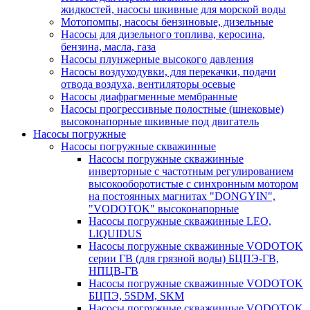
жидкостей, насосы шкивные для морской воды
Мотопомпы, насосы бензиновые, дизельные
Насосы для дизельного топлива, керосина,
бензина, масла, газа
Насосы плунжерные высокого давления
Насосы воздуходувки, для перекачки, подачи
отвода воздуха, вентиляторы осевые
Насосы диафрагменные мембранные
Насосы прогрессивные полостные (шнековые)
высоконапорные шкивные под двигатель
Насосы погружные
Насосы погружные скважинные
Насосы погружные скважинные
инверторные с частотным регулированием
высокооборотистые с синхронным мотором
на постоянных магнитах "DONGYIN",
"VODOTOK" высоконапорные
Насосы погружные скважинные LEO,
LIQUIDUS
Насосы погружные скважинные VODOTOK
серии ГВ (для грязной воды) БЦПЭ-ГВ,
НПЦВ-ГВ
Насосы погружные скважинные VODOTOK
БЦПЭ, 5SDM, SKM
Насосы погружные скважинные VODOTOK