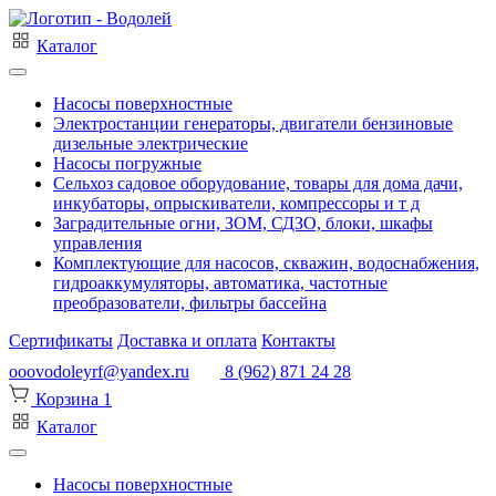
Каталог
Насосы поверхностные
Электростанции генераторы, двигатели бензиновые
дизельные электрические
Насосы погружные
Сельхоз садовое оборудование, товары для дома дачи,
инкубаторы, опрыскиватели, компрессоры и т д
Заградительные огни, ЗОМ, СДЗО, блоки, шкафы
управления
Комплектующие для насосов, скважин, водоснабжения,
гидроаккумуляторы, автоматика, частотные
преобразователи, фильтры бассейна
Сертификаты
Доставка и оплата
Контакты
ooovodoleyrf@yandex.ru
8 (962) 871 24 28
Корзина
1
Каталог
Насосы поверхностные