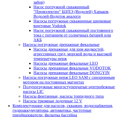
забор)
Насос погружной скважинный
"Промэлектро" БЦПЭ (Водолей) Харьков,
Водолей-Водоток аналоги
Насосы погружные скважинные шнековые
винтовые Vodotok
Насос погружной скважинный постоянного
тока с питанием от солнечных батарей или
АКБ
Насосы погружные дренажные фекальные
Насосы дренажные для хим жидкостей,
агрессивных сред, морской воды и высокой
температуры нерж
Насосы дренажные фекальные LEO
Насосы дренажные фекальные VODOTOK
Насосы дренажные фекальные DONGYIN
Насосы погружные нерж LEO SAM с синхронным
мотором на постоянных магнитах
Полупогружные многоступенчатые центробежные
насосы LIC
Насосы фонтанные, насосы торпедного типа
Насосы трюмные лодочные 12 V
Комплектующие для насосов, скважин, водоснабжения,
гидроаккумуляторы, автоматика, частотные
преобразователи, фильтры бассейна