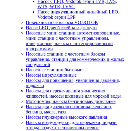
Насосы LEO, Vodotok серии LVR, LVS,
WTS, WTR, LVSG
Насос циркуляционный линейный LEO,
Vodotok серии LPP
Поверхностные насосы VODOTOK
Насос LEO для бассейна и джакузи
Насосные мини станции автоматизированные,
мини станции с частотным управлением,
инверторные, насосы с интегрированными
программами
Насосные станции с частотным блоком
управления, станции для коммерческих и жилых
сооружений
Насосные станции бытовые
Насосы циркуляционные
Насосы для повышения, увеличения давления,
подкачка
Насосы для перекачивания химических
жидкостей, насосы шкивные для морской воды
Мотопомпы, насосы бензиновые, дизельные
Насосы для дизельного топлива, керосина,
бензина, масла, газа
Насосы плунжерные высокого давления
Насосы воздуходувки, для перекачки, подачи
отвода воздуха, вентиляторы осевые