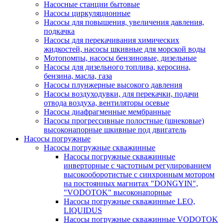
Насосные станции бытовые
Насосы циркуляционные
Насосы для повышения, увеличения давления,
подкачка
Насосы для перекачивания химических
жидкостей, насосы шкивные для морской воды
Мотопомпы, насосы бензиновые, дизельные
Насосы для дизельного топлива, керосина,
бензина, масла, газа
Насосы плунжерные высокого давления
Насосы воздуходувки, для перекачки, подачи
отвода воздуха, вентиляторы осевые
Насосы диафрагменные мембранные
Насосы прогрессивные полостные (шнековые)
высоконапорные шкивные под двигатель
Насосы погружные
Насосы погружные скважинные
Насосы погружные скважинные
инверторные с частотным регулированием
высокооборотистые с синхронным мотором
на постоянных магнитах "DONGYIN",
"VODOTOK" высоконапорные
Насосы погружные скважинные LEO,
LIQUIDUS
Насосы погружные скважинные VODOTOK