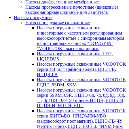
Насосы диафрагменные мембранные
Насосы прогрессивные полостные (шнековые)
высоконапорные шкивные под двигатель
Насосы погружные
Насосы погружные скважинные
Насосы погружные скважинные
инверторные с частотным регулированием
высокооборотистые с синхронным мотором
на постоянных магнитах "DONGYIN",
"VODOTOK" высоконапорные
Насосы погружные скважинные LEO,
LIQUIDUS
Насосы погружные скважинные VODOTOK
серии ГВ (для грязной воды) БЦПЭ-ГВ,
НПЦВ-ГВ
Насосы погружные скважинные VODOTOK
БЦПЭ, 5SDM, SKM
Насосы погружные скважинные VODOTOK
серии 6SRM, 6SR, НЦПЭ-6д, 7д, 8д, 9д, 10д,
11д БЦПЭ-100/150 и нерж НЦПН, БЦПЭ-Н,
ПЦПЭ-Н, НПЦЭ, НПЦ
Насосы погружные скважинные VODOTOK
серии БЦПЭ-ВО, НПЦУ-ПМ-УВО
(высокооборот пост магнит), БЦПЭ-ГВ-ЧУ
(вертик-гориз), БЦПЭ-100-НЗ, 4NNM (ниж