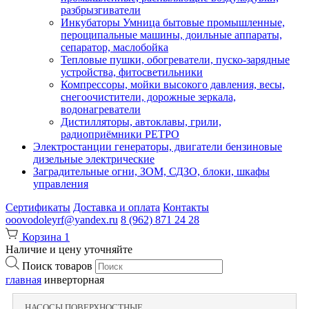
разбрызгиватели
Инкубаторы Умница бытовые промышленные,
перощипальные машины, доильные аппараты,
сепаратор, маслобойка
Тепловые пушки, обогреватели, пуско-зарядные
устройства, фитосветильники
Компрессоры, мойки высокого давления, весы,
снегоочистители, дорожные зеркала,
водонагреватели
Дистилляторы, автоклавы, грили,
радиоприёмники РЕТРО
Электростанции генераторы, двигатели бензиновые
дизельные электрические
Заградительные огни, ЗОМ, СДЗО, блоки, шкафы
управления
Сертификаты
Доставка и оплата
Контакты
ooovodoleyrf@yandex.ru
8 (962) 871 24 28
Корзина
1
Наличие и цену уточняйте
Поиск товаров
главная
инверторная
НАСОСЫ ПОВЕРХНОСТНЫЕ