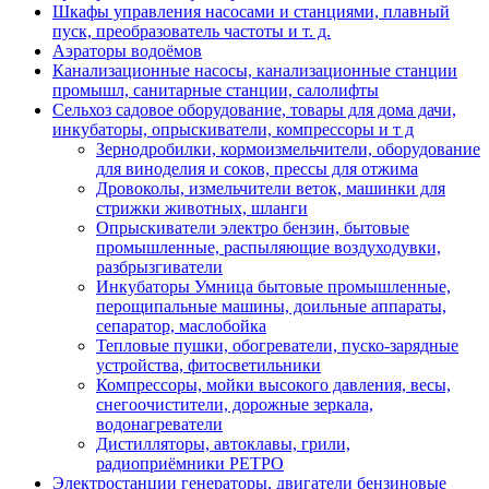
Шкафы управления насосами и станциями, плавный
пуск, преобразователь частоты и т. д.
Аэраторы водоёмов
Канализационные насосы, канализационные станции
промышл, санитарные станции, салолифты
Сельхоз садовое оборудование, товары для дома дачи,
инкубаторы, опрыскиватели, компрессоры и т д
Зернодробилки, кормоизмельчители, оборудование
для виноделия и соков, прессы для отжима
Дровоколы, измельчители веток, машинки для
стрижки животных, шланги
Опрыскиватели электро бензин, бытовые
промышленные, распыляющие воздуходувки,
разбрызгиватели
Инкубаторы Умница бытовые промышленные,
перощипальные машины, доильные аппараты,
сепаратор, маслобойка
Тепловые пушки, обогреватели, пуско-зарядные
устройства, фитосветильники
Компрессоры, мойки высокого давления, весы,
снегоочистители, дорожные зеркала,
водонагреватели
Дистилляторы, автоклавы, грили,
радиоприёмники РЕТРО
Электростанции генераторы, двигатели бензиновые