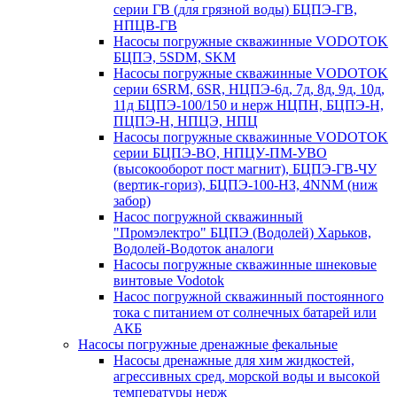
серии ГВ (для грязной воды) БЦПЭ-ГВ,
НПЦВ-ГВ
Насосы погружные скважинные VODOTOK
БЦПЭ, 5SDM, SKM
Насосы погружные скважинные VODOTOK
серии 6SRM, 6SR, НЦПЭ-6д, 7д, 8д, 9д, 10д,
11д БЦПЭ-100/150 и нерж НЦПН, БЦПЭ-Н,
ПЦПЭ-Н, НПЦЭ, НПЦ
Насосы погружные скважинные VODOTOK
серии БЦПЭ-ВО, НПЦУ-ПМ-УВО
(высокооборот пост магнит), БЦПЭ-ГВ-ЧУ
(вертик-гориз), БЦПЭ-100-НЗ, 4NNM (ниж
забор)
Насос погружной скважинный
"Промэлектро" БЦПЭ (Водолей) Харьков,
Водолей-Водоток аналоги
Насосы погружные скважинные шнековые
винтовые Vodotok
Насос погружной скважинный постоянного
тока с питанием от солнечных батарей или
АКБ
Насосы погружные дренажные фекальные
Насосы дренажные для хим жидкостей,
агрессивных сред, морской воды и высокой
температуры нерж