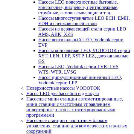
Насосы LEO поверхностные бытовые,
консольные, вихревые, центробежные,
струйные, самовсасывающие и т. д.
Насосы многоступенчатые LEO ECH, EMH,
EDH из нержавеющей стали
Насосы из нержавеющей стали серии LEO
AMS, ABK, XZS
Насос вертикальный LEO, Vodotok серии
EVP
Насосы консольные LEO, VODOTOK серии
XST, LEN, LEP, XSTP, LEZ, двухканальные
GS
Насосы LEO, Vodotok серии LVR, LVS,
WTS, WTR, LVSG
Насос циркуляционный линейный LEO,
Vodotok серии LPP
Поверхностные насосы VODOTOK
Насос LEO для бассейна и джакузи
Насосные мини станции автоматизированные,
мини станции с частотным управлением,
инверторные, насосы с интегрированными
программами
Насосные станции с частотным блоком
управления, станции для коммерческих и жилых
сооружений