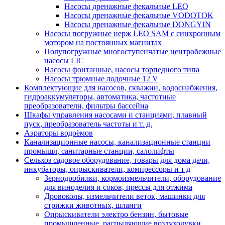
Насосы дренажные фекальные LEO
Насосы дренажные фекальные VODOTOK
Насосы дренажные фекальные DONGYIN
Насосы погружные нерж LEO SAM с синхронным
мотором на постоянных магнитах
Полупогружные многоступенчатые центробежные
насосы LIC
Насосы фонтанные, насосы торпедного типа
Насосы трюмные лодочные 12 V
Комплектующие для насосов, скважин, водоснабжения,
гидроаккумуляторы, автоматика, частотные
преобразователи, фильтры бассейна
Шкафы управления насосами и станциями, плавный
пуск, преобразователь частоты и т. д.
Аэраторы водоёмов
Канализационные насосы, канализационные станции
промышл, санитарные станции, салолифты
Сельхоз садовое оборудование, товары для дома дачи,
инкубаторы, опрыскиватели, компрессоры и т д
Зернодробилки, кормоизмельчители, оборудование
для виноделия и соков, прессы для отжима
Дровоколы, измельчители веток, машинки для
стрижки животных, шланги
Опрыскиватели электро бензин, бытовые
промышленные, распыляющие воздуходувки,