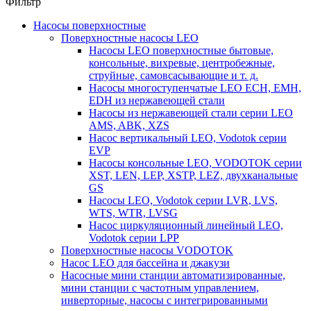
Фильтр
Насосы поверхностные
Поверхностные насосы LEO
Насосы LEO поверхностные бытовые,
консольные, вихревые, центробежные,
струйные, самовсасывающие и т. д.
Насосы многоступенчатые LEO ECH, EMH,
EDH из нержавеющей стали
Насосы из нержавеющей стали серии LEO
AMS, ABK, XZS
Насос вертикальный LEO, Vodotok серии
EVP
Насосы консольные LEO, VODOTOK серии
XST, LEN, LEP, XSTP, LEZ, двухканальные
GS
Насосы LEO, Vodotok серии LVR, LVS,
WTS, WTR, LVSG
Насос циркуляционный линейный LEO,
Vodotok серии LPP
Поверхностные насосы VODOTOK
Насос LEO для бассейна и джакузи
Насосные мини станции автоматизированные,
мини станции с частотным управлением,
инверторные, насосы с интегрированными