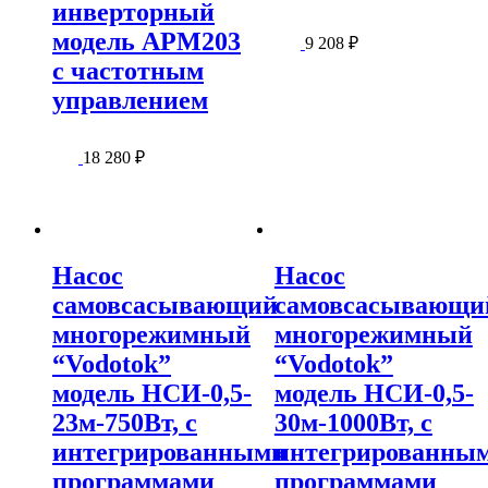
инверторный
модель APM203
9 208
₽
с частотным
управлением
18 280
₽
Насос
Насос
самовсасывающий
самовсасывающи
многорежимный
многорежимный
“Vodotok”
“Vodotok”
модель НСИ-0,5-
модель НСИ-0,5-
23м-750Вт, с
30м-1000Вт, с
интегрированными
интегрированны
программами
программами