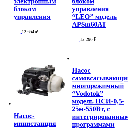
электронным
блоком
блоком
управления
управления
“LEO” модель
APSm60AT
12 654
₽
12 296
₽
Насос
самовсасывающи
многорежимный
“Vodotok”
модель НСИ-0,5-
25м-550Вт, с
Насос-
интегрированны
министанция
программами