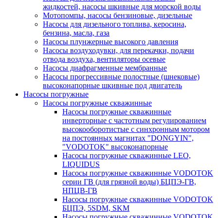
жидкостей, насосы шкивные для морской воды
Мотопомпы, насосы бензиновые, дизельные
Насосы для дизельного топлива, керосина,
бензина, масла, газа
Насосы плунжерные высокого давления
Насосы воздуходувки, для перекачки, подачи
отвода воздуха, вентиляторы осевые
Насосы диафрагменные мембранные
Насосы прогрессивные полостные (шнековые)
высоконапорные шкивные под двигатель
Насосы погружные
Насосы погружные скважинные
Насосы погружные скважинные
инверторные с частотным регулированием
высокооборотистые с синхронным мотором
на постоянных магнитах "DONGYIN",
"VODOTOK" высоконапорные
Насосы погружные скважинные LEO,
LIQUIDUS
Насосы погружные скважинные VODOTOK
серии ГВ (для грязной воды) БЦПЭ-ГВ,
НПЦВ-ГВ
Насосы погружные скважинные VODOTOK
БЦПЭ, 5SDM, SKM
Насосы погружные скважинные VODOTOK