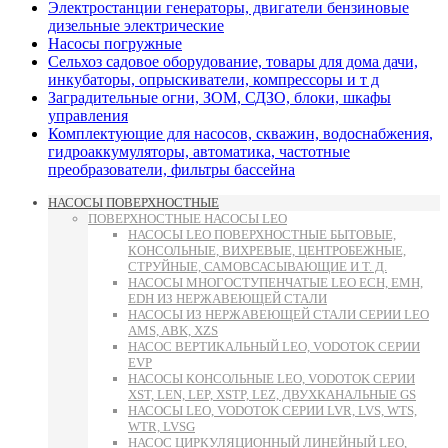
Электростанции генераторы, двигатели бензиновые
дизельные электрические
Насосы погружные
Сельхоз садовое оборудование, товары для дома дачи,
инкубаторы, опрыскиватели, компрессоры и т д
Заградительные огни, ЗОМ, СДЗО, блоки, шкафы
управления
Комплектующие для насосов, скважин, водоснабжения,
гидроаккумуляторы, автоматика, частотные
преобразователи, фильтры бассейна
НАСОСЫ ПОВЕРХНОСТНЫЕ
ПОВЕРХНОСТНЫЕ НАСОСЫ LEO
НАСОСЫ LEO ПОВЕРХНОСТНЫЕ БЫТОВЫЕ,
КОНСОЛЬНЫЕ, ВИХРЕВЫЕ, ЦЕНТРОБЕЖНЫЕ,
СТРУЙНЫЕ, САМОВСАСЫВАЮЩИЕ И Т. Д.
НАСОСЫ МНОГОСТУПЕНЧАТЫЕ LEO ECH, EMH,
EDH ИЗ НЕРЖАВЕЮЩЕЙ СТАЛИ
НАСОСЫ ИЗ НЕРЖАВЕЮЩЕЙ СТАЛИ СЕРИИ LEO
AMS, ABK, XZS
НАСОС ВЕРТИКАЛЬНЫЙ LEO, VODOTOK СЕРИИ
EVP
НАСОСЫ КОНСОЛЬНЫЕ LEO, VODOTOK СЕРИИ
XST, LEN, LEP, XSTP, LEZ, ДВУХКАНАЛЬНЫЕ GS
НАСОСЫ LEO, VODOTOK СЕРИИ LVR, LVS, WTS,
WTR, LVSG
НАСОС ЦИРКУЛЯЦИОННЫЙ ЛИНЕЙНЫЙ LEO,