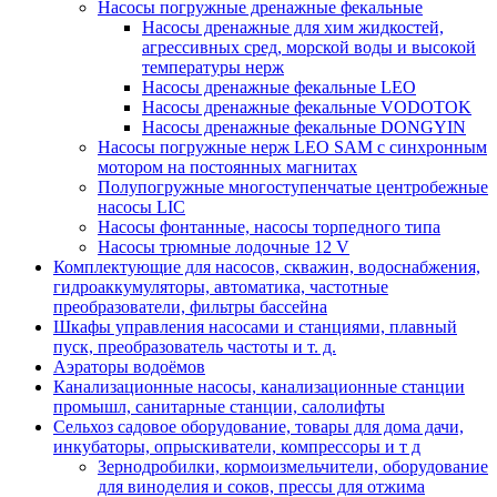
Насосы погружные дренажные фекальные
Насосы дренажные для хим жидкостей,
агрессивных сред, морской воды и высокой
температуры нерж
Насосы дренажные фекальные LEO
Насосы дренажные фекальные VODOTOK
Насосы дренажные фекальные DONGYIN
Насосы погружные нерж LEO SAM с синхронным
мотором на постоянных магнитах
Полупогружные многоступенчатые центробежные
насосы LIC
Насосы фонтанные, насосы торпедного типа
Насосы трюмные лодочные 12 V
Комплектующие для насосов, скважин, водоснабжения,
гидроаккумуляторы, автоматика, частотные
преобразователи, фильтры бассейна
Шкафы управления насосами и станциями, плавный
пуск, преобразователь частоты и т. д.
Аэраторы водоёмов
Канализационные насосы, канализационные станции
промышл, санитарные станции, салолифты
Сельхоз садовое оборудование, товары для дома дачи,
инкубаторы, опрыскиватели, компрессоры и т д
Зернодробилки, кормоизмельчители, оборудование
для виноделия и соков, прессы для отжима