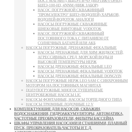
ПОСТ МАГНИТ), БЦПЭ-ГВ-ЧУ (ВЕРТИК-ГОРИЗ),
БЦПЭ-100-НЗ, 4NNM (НИЖ ЗАБОР)
НАСОС ПОГРУЖНОЙ СКВАЖИННЫЙ
"ПРОМЭЛЕКТРО" БЦПЭ (ВОДОЛЕЙ) ХАРЬКОВ,
ВОДОЛЕЙ-ВОДОТОК АНАЛОГИ
НАСОСЫ ПОГРУЖНЫЕ СКВАЖИННЫЕ
ШНЕКОВЫЕ ВИНТОВЫЕ VODOTOK
НАСОС ПОГРУЖНОЙ СКВАЖИННЫЙ
ПОСТОЯННОГО ТОКА С ПИТАНИЕМ ОТ
СОЛНЕЧНЫХ БАТАРЕЙ ИЛИ АКБ
НАСОСЫ ПОГРУЖНЫЕ ДРЕНАЖНЫЕ ФЕКАЛЬНЫЕ
НАСОСЫ ДРЕНАЖНЫЕ ДЛЯ ХИМ ЖИДКОСТЕЙ,
АГРЕССИВНЫХ СРЕД, МОРСКОЙ ВОДЫ И
ВЫСОКОЙ ТЕМПЕРАТУРЫ НЕРЖ
НАСОСЫ ДРЕНАЖНЫЕ ФЕКАЛЬНЫЕ LEO
НАСОСЫ ДРЕНАЖНЫЕ ФЕКАЛЬНЫЕ VODOTOK
НАСОСЫ ДРЕНАЖНЫЕ ФЕКАЛЬНЫЕ DONGYIN
НАСОСЫ ПОГРУЖНЫЕ НЕРЖ LEO SAM С СИНХРОННЫМ
МОТОРОМ НА ПОСТОЯННЫХ МАГНИТАХ
ПОЛУПОГРУЖНЫЕ МНОГОСТУПЕНЧАТЫЕ
ЦЕНТРОБЕЖНЫЕ НАСОСЫ LIC
НАСОСЫ ФОНТАННЫЕ, НАСОСЫ ТОРПЕДНОГО ТИПА
НАСОСЫ ТРЮМНЫЕ ЛОДОЧНЫЕ 12 V
КОМПЛЕКТУЮЩИЕ ДЛЯ НАСОСОВ, СКВАЖИН,
ВОДОСНАБЖЕНИЯ, ГИДРОАККУМУЛЯТОРЫ, АВТОМАТИКА,
ЧАСТОТНЫЕ ПРЕОБРАЗОВАТЕЛИ, ФИЛЬТРЫ БАССЕЙНА
ШКАФЫ УПРАВЛЕНИЯ НАСОСАМИ И СТАНЦИЯМИ, ПЛАВНЫЙ
ПУСК, ПРЕОБРАЗОВАТЕЛЬ ЧАСТОТЫ И Т. Д.