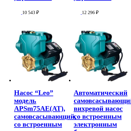
10 543
₽
12 296
₽
Насос “Leo”
Автоматический
модель
самовсасывающи
APSm75AE(AT),
вихревой насос
самовсасывающий,
со встроенным
со встроенным
электронным