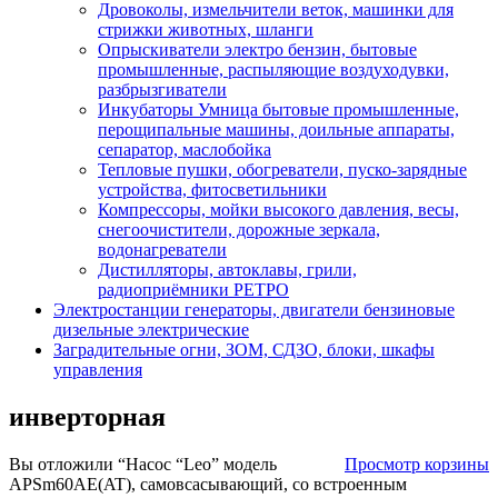
Дровоколы, измельчители веток, машинки для
стрижки животных, шланги
Опрыскиватели электро бензин, бытовые
промышленные, распыляющие воздуходувки,
разбрызгиватели
Инкубаторы Умница бытовые промышленные,
перощипальные машины, доильные аппараты,
сепаратор, маслобойка
Тепловые пушки, обогреватели, пуско-зарядные
устройства, фитосветильники
Компрессоры, мойки высокого давления, весы,
снегоочистители, дорожные зеркала,
водонагреватели
Дистилляторы, автоклавы, грили,
радиоприёмники РЕТРО
Электростанции генераторы, двигатели бензиновые
дизельные электрические
Заградительные огни, ЗОМ, СДЗО, блоки, шкафы
управления
инверторная
Вы отложили “Насос “Leo” модель
Просмотр корзины
APSm60AE(AT), самовсасывающий, со встроенным