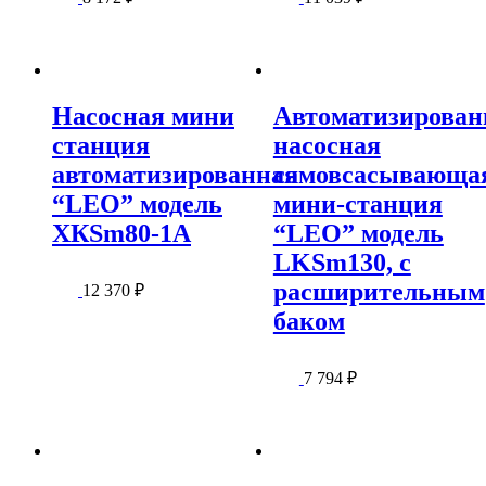
Насосная мини
Автоматизирован
станция
насосная
автоматизированная
самовсасывающа
“LEO” модель
мини-станция
ХКSm80-1А
“LEO” модель
LKSm130, с
расширительным
12 370
₽
баком
7 794
₽