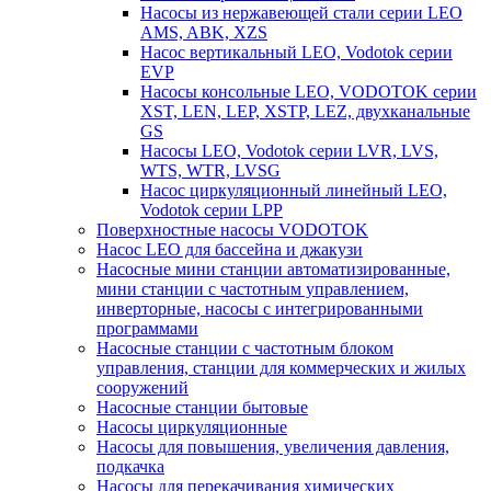
Насосы из нержавеющей стали серии LEO
AMS, ABK, XZS
Насос вертикальный LEO, Vodotok серии
EVP
Насосы консольные LEO, VODOTOK серии
XST, LEN, LEP, XSTP, LEZ, двухканальные
GS
Насосы LEO, Vodotok серии LVR, LVS,
WTS, WTR, LVSG
Насос циркуляционный линейный LEO,
Vodotok серии LPP
Поверхностные насосы VODOTOK
Насос LEO для бассейна и джакузи
Насосные мини станции автоматизированные,
мини станции с частотным управлением,
инверторные, насосы с интегрированными
программами
Насосные станции с частотным блоком
управления, станции для коммерческих и жилых
сооружений
Насосные станции бытовые
Насосы циркуляционные
Насосы для повышения, увеличения давления,
подкачка
Насосы для перекачивания химических