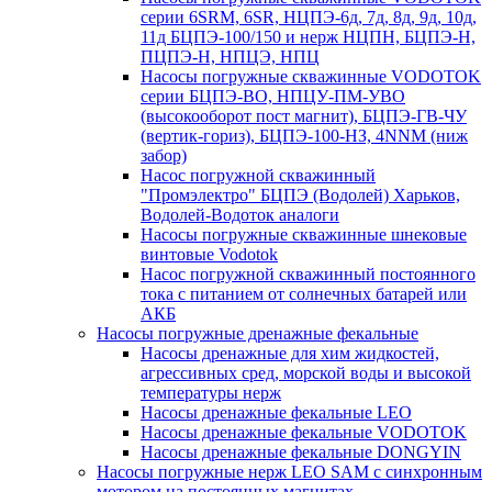
серии 6SRM, 6SR, НЦПЭ-6д, 7д, 8д, 9д, 10д,
11д БЦПЭ-100/150 и нерж НЦПН, БЦПЭ-Н,
ПЦПЭ-Н, НПЦЭ, НПЦ
Насосы погружные скважинные VODOTOK
серии БЦПЭ-ВО, НПЦУ-ПМ-УВО
(высокооборот пост магнит), БЦПЭ-ГВ-ЧУ
(вертик-гориз), БЦПЭ-100-НЗ, 4NNM (ниж
забор)
Насос погружной скважинный
"Промэлектро" БЦПЭ (Водолей) Харьков,
Водолей-Водоток аналоги
Насосы погружные скважинные шнековые
винтовые Vodotok
Насос погружной скважинный постоянного
тока с питанием от солнечных батарей или
АКБ
Насосы погружные дренажные фекальные
Насосы дренажные для хим жидкостей,
агрессивных сред, морской воды и высокой
температуры нерж
Насосы дренажные фекальные LEO
Насосы дренажные фекальные VODOTOK
Насосы дренажные фекальные DONGYIN
Насосы погружные нерж LEO SAM с синхронным
мотором на постоянных магнитах