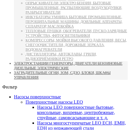
ОПРЫСКИВАТЕЛИ ЭЛЕКТРО БЕНЗИН, БЫТОВЫЕ
ПРОМЫШЛЕННЫЕ, РАСПЫЛЯЮЩИЕ ВОЗДУХОДУВКИ,
РАЗБРЫЗГИВАТЕЛИ
ИНКУБАТОРЫ УМНИЦА БЫТОВЫЕ ПРОМЫШЛЕННЫЕ,
ПЕРОЩИПАЛЬНЫЕ МАШИНЫ, ДОИЛЬНЫЕ АППАРАТЫ,
СЕПАРАТОР, МАСЛОБОЙКА
ТЕПЛОВЫЕ ПУШКИ, ОБОГРЕВАТЕЛИ, ПУСКО-ЗАРЯДНЫЕ
УСТРОЙСТВА, ФИТОСВЕТИЛЬНИКИ
КОМПРЕССОРЫ, МОЙКИ ВЫСОКОГО ДАВЛЕНИЯ, ВЕСЫ,
СНЕГООЧИСТИТЕЛИ, ДОРОЖНЫЕ ЗЕРКАЛА,
ВОДОНАГРЕВАТЕЛИ
ДИСТИЛЛЯТОРЫ, АВТОКЛАВЫ, ГРИЛИ,
РАДИОПРИЁМНИКИ РЕТРО
ЭЛЕКТРОСТАНЦИИ ГЕНЕРАТОРЫ, ДВИГАТЕЛИ БЕНЗИНОВЫЕ
ДИЗЕЛЬНЫЕ ЭЛЕКТРИЧЕСКИЕ
ЗАГРАДИТЕЛЬНЫЕ ОГНИ, ЗОМ, СДЗО, БЛОКИ, ШКАФЫ
УПРАВЛЕНИЯ
Фильтр
Насосы поверхностные
Поверхностные насосы LEO
Насосы LEO поверхностные бытовые,
консольные, вихревые, центробежные,
струйные, самовсасывающие и т. д.
Насосы многоступенчатые LEO ECH, EMH,
EDH из нержавеющей стали