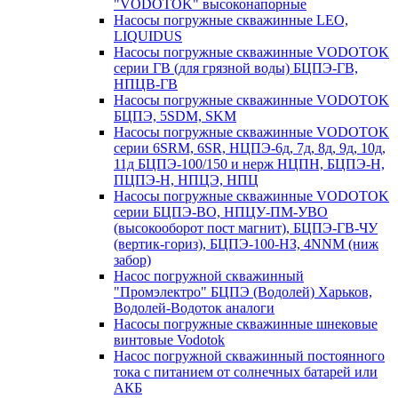
"VODOTOK" высоконапорные
Насосы погружные скважинные LEO,
LIQUIDUS
Насосы погружные скважинные VODOTOK
серии ГВ (для грязной воды) БЦПЭ-ГВ,
НПЦВ-ГВ
Насосы погружные скважинные VODOTOK
БЦПЭ, 5SDM, SKM
Насосы погружные скважинные VODOTOK
серии 6SRM, 6SR, НЦПЭ-6д, 7д, 8д, 9д, 10д,
11д БЦПЭ-100/150 и нерж НЦПН, БЦПЭ-Н,
ПЦПЭ-Н, НПЦЭ, НПЦ
Насосы погружные скважинные VODOTOK
серии БЦПЭ-ВО, НПЦУ-ПМ-УВО
(высокооборот пост магнит), БЦПЭ-ГВ-ЧУ
(вертик-гориз), БЦПЭ-100-НЗ, 4NNM (ниж
забор)
Насос погружной скважинный
"Промэлектро" БЦПЭ (Водолей) Харьков,
Водолей-Водоток аналоги
Насосы погружные скважинные шнековые
винтовые Vodotok
Насос погружной скважинный постоянного
тока с питанием от солнечных батарей или
АКБ