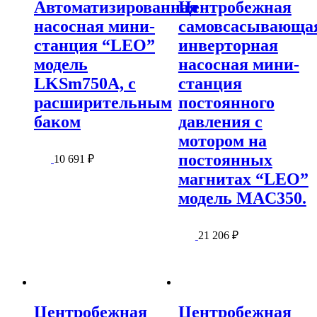
Автоматизированная
Центробежная
насосная мини-
самовсасывающа
станция “LEO”
инверторная
модель
насосная мини-
LKSm750A, с
станция
расширительным
постоянного
баком
давления с
мотором на
постоянных
10 691
₽
магнитах “LEO”
модель MAC350.
21 206
₽
Центробежная
Центробежная