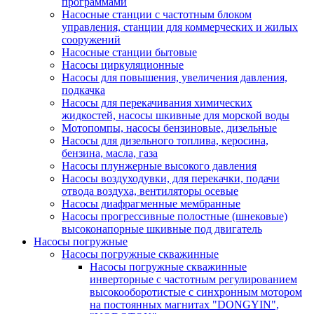
программами
Насосные станции с частотным блоком
управления, станции для коммерческих и жилых
сооружений
Насосные станции бытовые
Насосы циркуляционные
Насосы для повышения, увеличения давления,
подкачка
Насосы для перекачивания химических
жидкостей, насосы шкивные для морской воды
Мотопомпы, насосы бензиновые, дизельные
Насосы для дизельного топлива, керосина,
бензина, масла, газа
Насосы плунжерные высокого давления
Насосы воздуходувки, для перекачки, подачи
отвода воздуха, вентиляторы осевые
Насосы диафрагменные мембранные
Насосы прогрессивные полостные (шнековые)
высоконапорные шкивные под двигатель
Насосы погружные
Насосы погружные скважинные
Насосы погружные скважинные
инверторные с частотным регулированием
высокооборотистые с синхронным мотором
на постоянных магнитах "DONGYIN",