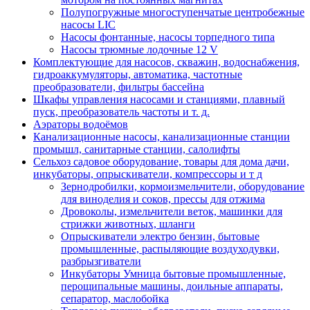
Полупогружные многоступенчатые центробежные
насосы LIC
Насосы фонтанные, насосы торпедного типа
Насосы трюмные лодочные 12 V
Комплектующие для насосов, скважин, водоснабжения,
гидроаккумуляторы, автоматика, частотные
преобразователи, фильтры бассейна
Шкафы управления насосами и станциями, плавный
пуск, преобразователь частоты и т. д.
Аэраторы водоёмов
Канализационные насосы, канализационные станции
промышл, санитарные станции, салолифты
Сельхоз садовое оборудование, товары для дома дачи,
инкубаторы, опрыскиватели, компрессоры и т д
Зернодробилки, кормоизмельчители, оборудование
для виноделия и соков, прессы для отжима
Дровоколы, измельчители веток, машинки для
стрижки животных, шланги
Опрыскиватели электро бензин, бытовые
промышленные, распыляющие воздуходувки,
разбрызгиватели
Инкубаторы Умница бытовые промышленные,
перощипальные машины, доильные аппараты,
сепаратор, маслобойка