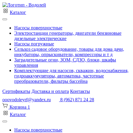
Каталог
Насосы поверхностные
Электростанции генераторы, двигатели бензиновые
дизельные электрические
Насосы погружные
Сельхоз садовое оборудование, товары для дома дачи,
инкубаторы, опрыскиватели, компрессоры и т д
Заградительные огни, ЗОМ, СДЗО, блоки, шкафы
управления
Комплектующие для насосов, скважин, водоснабжения,
гидроаккумуляторы, автоматика, частотные
преобразователи, фильтры бассейна
Сертификаты
Доставка и оплата
Контакты
ooovodoleyrf@yandex.ru
8 (962) 871 24 28
Корзина
1
Каталог
Насосы поверхностные