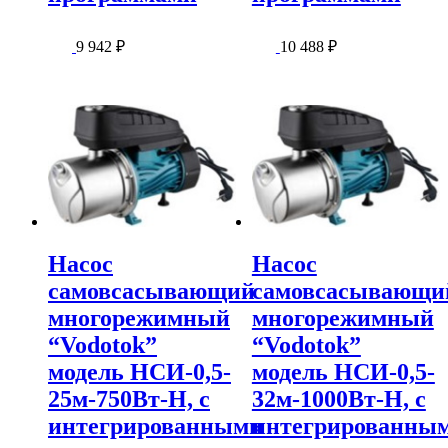
9 942
₽
10 488
₽
Насос
Насос
самовсасывающий
самовсасывающи
многорежимный
многорежимный
“Vodotok”
“Vodotok”
модель НСИ-0,5-
модель НСИ-0,5-
25м-750Вт-Н, с
32м-1000Вт-Н, с
интегрированными
интегрированны