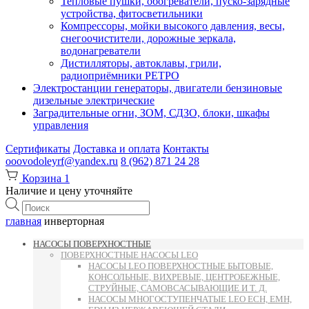
Тепловые пушки, обогреватели, пуско-зарядные
устройства, фитосветильники
Компрессоры, мойки высокого давления, весы,
снегоочистители, дорожные зеркала,
водонагреватели
Дистилляторы, автоклавы, грили,
радиоприёмники РЕТРО
Электростанции генераторы, двигатели бензиновые
дизельные электрические
Заградительные огни, ЗОМ, СДЗО, блоки, шкафы
управления
Сертификаты
Доставка и оплата
Контакты
ooovodoleyrf@yandex.ru
8 (962) 871 24 28
Корзина
1
Наличие и цену уточняйте
Поиск
товаров
главная
инверторная
НАСОСЫ ПОВЕРХНОСТНЫЕ
ПОВЕРХНОСТНЫЕ НАСОСЫ LEO
НАСОСЫ LEO ПОВЕРХНОСТНЫЕ БЫТОВЫЕ,
КОНСОЛЬНЫЕ, ВИХРЕВЫЕ, ЦЕНТРОБЕЖНЫЕ,
СТРУЙНЫЕ, САМОВСАСЫВАЮЩИЕ И Т. Д.
НАСОСЫ МНОГОСТУПЕНЧАТЫЕ LEO ECH, EMH,