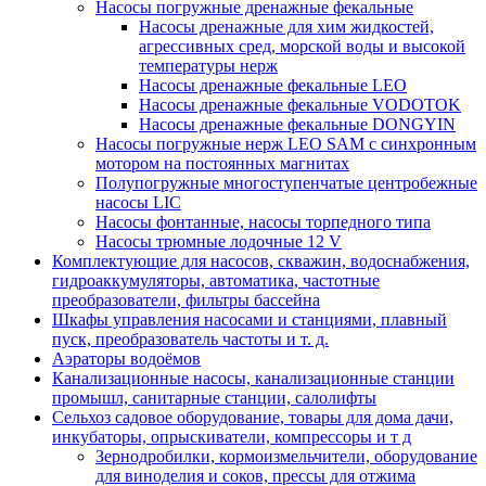
Насосы погружные дренажные фекальные
Насосы дренажные для хим жидкостей,
агрессивных сред, морской воды и высокой
температуры нерж
Насосы дренажные фекальные LEO
Насосы дренажные фекальные VODOTOK
Насосы дренажные фекальные DONGYIN
Насосы погружные нерж LEO SAM с синхронным
мотором на постоянных магнитах
Полупогружные многоступенчатые центробежные
насосы LIC
Насосы фонтанные, насосы торпедного типа
Насосы трюмные лодочные 12 V
Комплектующие для насосов, скважин, водоснабжения,
гидроаккумуляторы, автоматика, частотные
преобразователи, фильтры бассейна
Шкафы управления насосами и станциями, плавный
пуск, преобразователь частоты и т. д.
Аэраторы водоёмов
Канализационные насосы, канализационные станции
промышл, санитарные станции, салолифты
Сельхоз садовое оборудование, товары для дома дачи,
инкубаторы, опрыскиватели, компрессоры и т д
Зернодробилки, кормоизмельчители, оборудование
для виноделия и соков, прессы для отжима