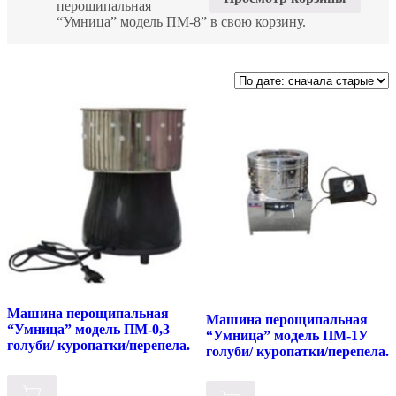
перощипальная
“Умница” модель ПМ-8” в свою корзину.
Машина перощипальная
Машина перощипальная
“Умница” модель ПМ-0,3
“Умница” модель ПМ-1У
голуби/ куропатки/перепела.
голуби/ куропатки/перепела.