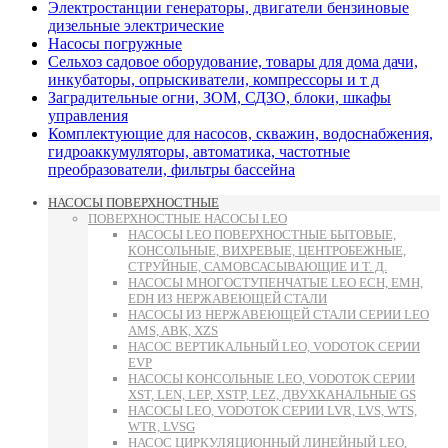
Электростанции генераторы, двигатели бензиновые
дизельные электрические
Насосы погружные
Сельхоз садовое оборудование, товары для дома дачи,
инкубаторы, опрыскиватели, компрессоры и т д
Заградительные огни, ЗОМ, СДЗО, блоки, шкафы
управления
Комплектующие для насосов, скважин, водоснабжения,
гидроаккумуляторы, автоматика, частотные
преобразователи, фильтры бассейна
НАСОСЫ ПОВЕРХНОСТНЫЕ
ПОВЕРХНОСТНЫЕ НАСОСЫ LEO
НАСОСЫ LEO ПОВЕРХНОСТНЫЕ БЫТОВЫЕ,
КОНСОЛЬНЫЕ, ВИХРЕВЫЕ, ЦЕНТРОБЕЖНЫЕ,
СТРУЙНЫЕ, САМОВСАСЫВАЮЩИЕ И Т. Д.
НАСОСЫ МНОГОСТУПЕНЧАТЫЕ LEO ECH, EMH,
EDH ИЗ НЕРЖАВЕЮЩЕЙ СТАЛИ
НАСОСЫ ИЗ НЕРЖАВЕЮЩЕЙ СТАЛИ СЕРИИ LEO
AMS, ABK, XZS
НАСОС ВЕРТИКАЛЬНЫЙ LEO, VODOTOK СЕРИИ
EVP
НАСОСЫ КОНСОЛЬНЫЕ LEO, VODOTOK СЕРИИ
XST, LEN, LEP, XSTP, LEZ, ДВУХКАНАЛЬНЫЕ GS
НАСОСЫ LEO, VODOTOK СЕРИИ LVR, LVS, WTS,
WTR, LVSG
НАСОС ЦИРКУЛЯЦИОННЫЙ ЛИНЕЙНЫЙ LEO,