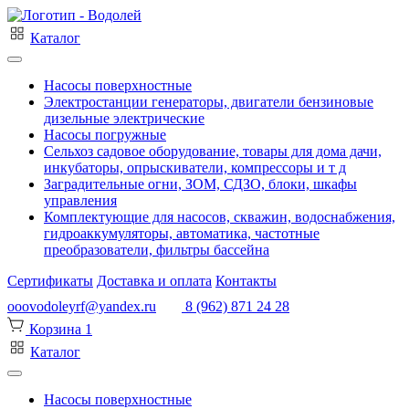
Каталог
Насосы поверхностные
Электростанции генераторы, двигатели бензиновые
дизельные электрические
Насосы погружные
Сельхоз садовое оборудование, товары для дома дачи,
инкубаторы, опрыскиватели, компрессоры и т д
Заградительные огни, ЗОМ, СДЗО, блоки, шкафы
управления
Комплектующие для насосов, скважин, водоснабжения,
гидроаккумуляторы, автоматика, частотные
преобразователи, фильтры бассейна
Сертификаты
Доставка и оплата
Контакты
ooovodoleyrf@yandex.ru
8 (962) 871 24 28
Корзина
1
Каталог
Насосы поверхностные