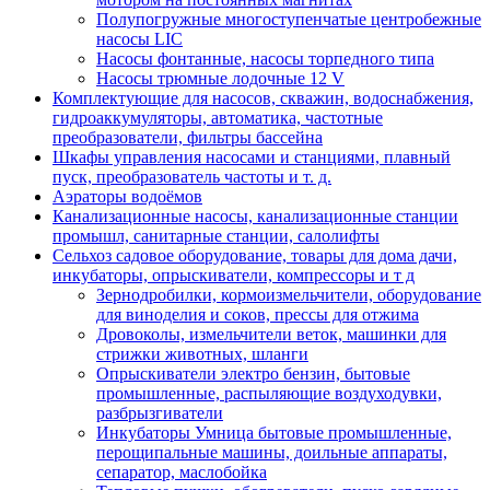
Полупогружные многоступенчатые центробежные
насосы LIC
Насосы фонтанные, насосы торпедного типа
Насосы трюмные лодочные 12 V
Комплектующие для насосов, скважин, водоснабжения,
гидроаккумуляторы, автоматика, частотные
преобразователи, фильтры бассейна
Шкафы управления насосами и станциями, плавный
пуск, преобразователь частоты и т. д.
Аэраторы водоёмов
Канализационные насосы, канализационные станции
промышл, санитарные станции, салолифты
Сельхоз садовое оборудование, товары для дома дачи,
инкубаторы, опрыскиватели, компрессоры и т д
Зернодробилки, кормоизмельчители, оборудование
для виноделия и соков, прессы для отжима
Дровоколы, измельчители веток, машинки для
стрижки животных, шланги
Опрыскиватели электро бензин, бытовые
промышленные, распыляющие воздуходувки,
разбрызгиватели
Инкубаторы Умница бытовые промышленные,
перощипальные машины, доильные аппараты,
сепаратор, маслобойка