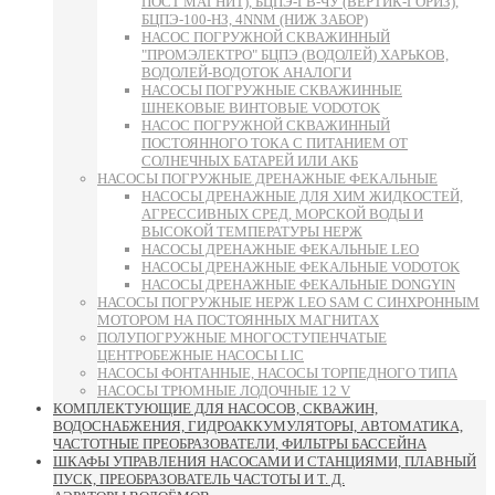
ПОСТ МАГНИТ), БЦПЭ-ГВ-ЧУ (ВЕРТИК-ГОРИЗ),
БЦПЭ-100-НЗ, 4NNM (НИЖ ЗАБОР)
НАСОС ПОГРУЖНОЙ СКВАЖИННЫЙ
"ПРОМЭЛЕКТРО" БЦПЭ (ВОДОЛЕЙ) ХАРЬКОВ,
ВОДОЛЕЙ-ВОДОТОК АНАЛОГИ
НАСОСЫ ПОГРУЖНЫЕ СКВАЖИННЫЕ
ШНЕКОВЫЕ ВИНТОВЫЕ VODOTOK
НАСОС ПОГРУЖНОЙ СКВАЖИННЫЙ
ПОСТОЯННОГО ТОКА С ПИТАНИЕМ ОТ
СОЛНЕЧНЫХ БАТАРЕЙ ИЛИ АКБ
НАСОСЫ ПОГРУЖНЫЕ ДРЕНАЖНЫЕ ФЕКАЛЬНЫЕ
НАСОСЫ ДРЕНАЖНЫЕ ДЛЯ ХИМ ЖИДКОСТЕЙ,
АГРЕССИВНЫХ СРЕД, МОРСКОЙ ВОДЫ И
ВЫСОКОЙ ТЕМПЕРАТУРЫ НЕРЖ
НАСОСЫ ДРЕНАЖНЫЕ ФЕКАЛЬНЫЕ LEO
НАСОСЫ ДРЕНАЖНЫЕ ФЕКАЛЬНЫЕ VODOTOK
НАСОСЫ ДРЕНАЖНЫЕ ФЕКАЛЬНЫЕ DONGYIN
НАСОСЫ ПОГРУЖНЫЕ НЕРЖ LEO SAM С СИНХРОННЫМ
МОТОРОМ НА ПОСТОЯННЫХ МАГНИТАХ
ПОЛУПОГРУЖНЫЕ МНОГОСТУПЕНЧАТЫЕ
ЦЕНТРОБЕЖНЫЕ НАСОСЫ LIC
НАСОСЫ ФОНТАННЫЕ, НАСОСЫ ТОРПЕДНОГО ТИПА
НАСОСЫ ТРЮМНЫЕ ЛОДОЧНЫЕ 12 V
КОМПЛЕКТУЮЩИЕ ДЛЯ НАСОСОВ, СКВАЖИН,
ВОДОСНАБЖЕНИЯ, ГИДРОАККУМУЛЯТОРЫ, АВТОМАТИКА,
ЧАСТОТНЫЕ ПРЕОБРАЗОВАТЕЛИ, ФИЛЬТРЫ БАССЕЙНА
ШКАФЫ УПРАВЛЕНИЯ НАСОСАМИ И СТАНЦИЯМИ, ПЛАВНЫЙ
ПУСК, ПРЕОБРАЗОВАТЕЛЬ ЧАСТОТЫ И Т. Д.