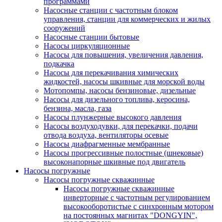
программами
Насосные станции с частотным блоком
управления, станции для коммерческих и жилых
сооружений
Насосные станции бытовые
Насосы циркуляционные
Насосы для повышения, увеличения давления,
подкачка
Насосы для перекачивания химических
жидкостей, насосы шкивные для морской воды
Мотопомпы, насосы бензиновые, дизельные
Насосы для дизельного топлива, керосина,
бензина, масла, газа
Насосы плунжерные высокого давления
Насосы воздуходувки, для перекачки, подачи
отвода воздуха, вентиляторы осевые
Насосы диафрагменные мембранные
Насосы прогрессивные полостные (шнековые)
высоконапорные шкивные под двигатель
Насосы погружные
Насосы погружные скважинные
Насосы погружные скважинные
инверторные с частотным регулированием
высокооборотистые с синхронным мотором
на постоянных магнитах "DONGYIN",