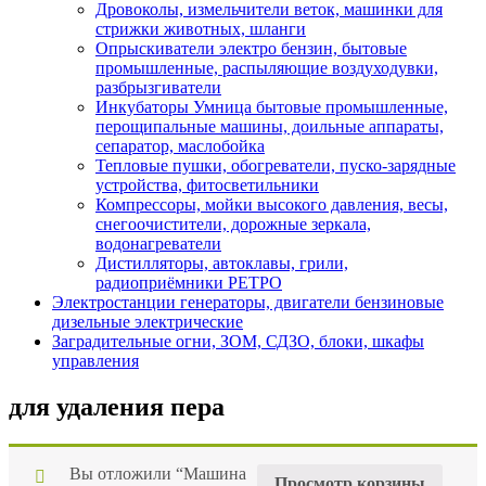
Дровоколы, измельчители веток, машинки для
стрижки животных, шланги
Опрыскиватели электро бензин, бытовые
промышленные, распыляющие воздуходувки,
разбрызгиватели
Инкубаторы Умница бытовые промышленные,
перощипальные машины, доильные аппараты,
сепаратор, маслобойка
Тепловые пушки, обогреватели, пуско-зарядные
устройства, фитосветильники
Компрессоры, мойки высокого давления, весы,
снегоочистители, дорожные зеркала,
водонагреватели
Дистилляторы, автоклавы, грили,
радиоприёмники РЕТРО
Электростанции генераторы, двигатели бензиновые
дизельные электрические
Заградительные огни, ЗОМ, СДЗО, блоки, шкафы
управления
для удаления пера
Вы отложили “Машина
Просмотр корзины