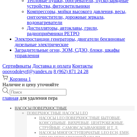
Тепловые пушки, обогреватели, пуско-зарядные
устройства, фитосветильники
Компрессоры, мойки высокого давления, весы,
снегоочистители, дорожные зеркала,
водонагреватели
Дистилляторы, автоклавы, грили,
радиоприёмники РЕТРО
Электростанции генераторы, двигатели бензиновые
дизельные электрические
Заградительные огни, ЗОМ, СДЗО, блоки, шкафы
управления
Сертификаты
Доставка и оплата
Контакты
ooovodoleyrf@yandex.ru
8 (962) 871 24 28
Корзина
1
Наличие и цену уточняйте
Поиск
товаров
главная
для удаления пера
НАСОСЫ ПОВЕРХНОСТНЫЕ
ПОВЕРХНОСТНЫЕ НАСОСЫ LEO
НАСОСЫ LEO ПОВЕРХНОСТНЫЕ БЫТОВЫЕ,
КОНСОЛЬНЫЕ, ВИХРЕВЫЕ, ЦЕНТРОБЕЖНЫЕ,
СТРУЙНЫЕ, САМОВСАСЫВАЮЩИЕ И Т. Д.
НАСОСЫ МНОГОСТУПЕНЧАТЫЕ LEO ECH, EMH,