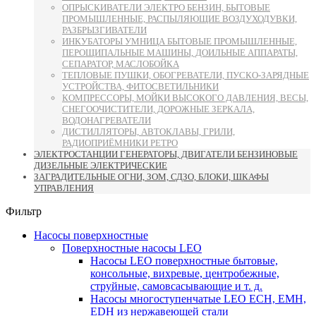
ОПРЫСКИВАТЕЛИ ЭЛЕКТРО БЕНЗИН, БЫТОВЫЕ
ПРОМЫШЛЕННЫЕ, РАСПЫЛЯЮЩИЕ ВОЗДУХОДУВКИ,
РАЗБРЫЗГИВАТЕЛИ
ИНКУБАТОРЫ УМНИЦА БЫТОВЫЕ ПРОМЫШЛЕННЫЕ,
ПЕРОЩИПАЛЬНЫЕ МАШИНЫ, ДОИЛЬНЫЕ АППАРАТЫ,
СЕПАРАТОР, МАСЛОБОЙКА
ТЕПЛОВЫЕ ПУШКИ, ОБОГРЕВАТЕЛИ, ПУСКО-ЗАРЯДНЫЕ
УСТРОЙСТВА, ФИТОСВЕТИЛЬНИКИ
КОМПРЕССОРЫ, МОЙКИ ВЫСОКОГО ДАВЛЕНИЯ, ВЕСЫ,
СНЕГООЧИСТИТЕЛИ, ДОРОЖНЫЕ ЗЕРКАЛА,
ВОДОНАГРЕВАТЕЛИ
ДИСТИЛЛЯТОРЫ, АВТОКЛАВЫ, ГРИЛИ,
РАДИОПРИЁМНИКИ РЕТРО
ЭЛЕКТРОСТАНЦИИ ГЕНЕРАТОРЫ, ДВИГАТЕЛИ БЕНЗИНОВЫЕ
ДИЗЕЛЬНЫЕ ЭЛЕКТРИЧЕСКИЕ
ЗАГРАДИТЕЛЬНЫЕ ОГНИ, ЗОМ, СДЗО, БЛОКИ, ШКАФЫ
УПРАВЛЕНИЯ
Фильтр
Насосы поверхностные
Поверхностные насосы LEO
Насосы LEO поверхностные бытовые,
консольные, вихревые, центробежные,
струйные, самовсасывающие и т. д.
Насосы многоступенчатые LEO ECH, EMH,
EDH из нержавеющей стали