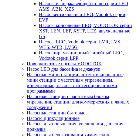
Насосы из нержавеющей стали серии LEO
AMS, ABK, XZS
Насос вертикальный LEO, Vodotok серии
EVP
Насосы консольные LEO, VODOTOK серии
XST, LEN, LEP, XSTP, LEZ, двухканальные
GS
Насосы LEO, Vodotok серии LVR, LVS,
WTS, WTR, LVSG
Насос циркуляционный линейный LEO,
Vodotok серии LPP
Поверхностные насосы VODOTOK
Насос LEO для бассейна и джакузи
Насосные мини станции автоматизированные,
мини станции с частотным управлением,
инверторные, насосы с интегрированными
программами
Насосные станции с частотным блоком
управления, станции для коммерческих и жилых
сооружений
Насосные станции бытовые
Насосы циркуляционные
Насосы для повышения, увеличения давления,
подкачка
Насосы для перекачивания химических