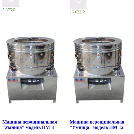
5 375
₽
16 032
₽
Машина перощипальная
Машина перощипальная
“Умница” модель ПМ-8
“Умница” модель ПМ-12