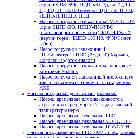
серии 6SRM, 6SR, НЦПЭ-6д, 7д, 8д, 9д, 10д,
11д БЦПЭ-100/150 и нерж НЦПН, БЦПЭ-Н,
ПЦПЭ-Н, НПЦЭ, НПЦ
Насосы погружные скважинные VODOTOK
серии БЦПЭ-ВО, НПЦУ-ПМ-УВО
(высокооборот пост магнит), БЦПЭ-ГВ-ЧУ
(вертик-гориз), БЦПЭ-100-НЗ, 4NNM (ниж
забор)
Насос погружной скважинный
"Промэлектро" БЦПЭ (Водолей) Харьков,
Водолей-Водоток аналоги
Насосы погружные скважинные шнековые
винтовые Vodotok
Насос погружной скважинный постоянного
тока с питанием от солнечных батарей или
АКБ
Насосы погружные дренажные фекальные
Насосы дренажные для хим жидкостей,
агрессивных сред, морской воды и высокой
температуры нерж
Насосы дренажные фекальные LEO
Насосы дренажные фекальные VODOTOK
Насосы дренажные фекальные DONGYIN
Насосы погружные нерж LEO SAM с синхронным
мотором на постоянных магнитах