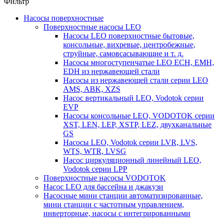
Фильтр
Насосы поверхностные
Поверхностные насосы LEO
Насосы LEO поверхностные бытовые,
консольные, вихревые, центробежные,
струйные, самовсасывающие и т. д.
Насосы многоступенчатые LEO ECH, EMH,
EDH из нержавеющей стали
Насосы из нержавеющей стали серии LEO
AMS, ABK, XZS
Насос вертикальный LEO, Vodotok серии
EVP
Насосы консольные LEO, VODOTOK серии
XST, LEN, LEP, XSTP, LEZ, двухканальные
GS
Насосы LEO, Vodotok серии LVR, LVS,
WTS, WTR, LVSG
Насос циркуляционный линейный LEO,
Vodotok серии LPP
Поверхностные насосы VODOTOK
Насос LEO для бассейна и джакузи
Насосные мини станции автоматизированные,
мини станции с частотным управлением,
инверторные, насосы с интегрированными