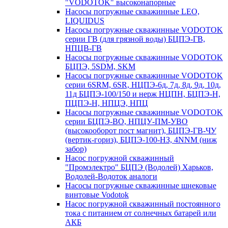
"VODOTOK" высоконапорные
Насосы погружные скважинные LEO,
LIQUIDUS
Насосы погружные скважинные VODOTOK
серии ГВ (для грязной воды) БЦПЭ-ГВ,
НПЦВ-ГВ
Насосы погружные скважинные VODOTOK
БЦПЭ, 5SDM, SKM
Насосы погружные скважинные VODOTOK
серии 6SRM, 6SR, НЦПЭ-6д, 7д, 8д, 9д, 10д,
11д БЦПЭ-100/150 и нерж НЦПН, БЦПЭ-Н,
ПЦПЭ-Н, НПЦЭ, НПЦ
Насосы погружные скважинные VODOTOK
серии БЦПЭ-ВО, НПЦУ-ПМ-УВО
(высокооборот пост магнит), БЦПЭ-ГВ-ЧУ
(вертик-гориз), БЦПЭ-100-НЗ, 4NNM (ниж
забор)
Насос погружной скважинный
"Промэлектро" БЦПЭ (Водолей) Харьков,
Водолей-Водоток аналоги
Насосы погружные скважинные шнековые
винтовые Vodotok
Насос погружной скважинный постоянного
тока с питанием от солнечных батарей или
АКБ