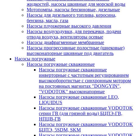
жидкостей, насосы шкивные для морской воды
Мотопомпы, насосы бензиновые, дизельные
Насосы для дизельного топлива, керосина,
бензина, масла, газа
Насосы плунжерные высокого давления
Насосы воздуходувки, для перекачки, подачи
отвода воздуха, вентиляторы осевые
Насосы диафрагменные мембранные
Насосы прогрессивные полостные (шнековые)
высоконапорные шкивные под двигатель
Насосы погружные
Насосы погружные скважинные
Насосы погружные скважинные
инверторные с частотным регулированием
высокооборотистые с синхронным мотором
на постоянных магнитах "DONGYIN",
"VODOTOK" высоконапорные
Насосы погружные скважинные LEO,
LIQUIDUS
Насосы погружные скважинные VODOTOK
серии ГВ (для грязной воды) БЦПЭ-ГВ,
НПЦВ-ГВ
Насосы погружные скважинные VODOTOK
БЦПЭ, 5SDM, SKM
Насосы погружные скважинные VODOTOK