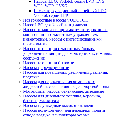
Насосы LEO, Vodotok серии LVR, LVS,
WTS, WTR, LVSG
Насос циркуляционный линейный LEO,
Vodotok серии LPP
Поверхностные насосы VODOTOK
Насос LEO для бассейна и джакузи
Насосные мини станции автоматизированные,
мини станции с частотным управлением,
инверторные, насосы с интегрированными
программами
Насосные станции с частотным блоком
управления, станции для коммерческих и жилых
сооружений
Насосные станции бытовые
Насосы циркуляционные
Насосы для повышения, увеличения давления,
подкачка
Насосы для перекачивания химических
жидкостей, насосы шкивные для морской воды
Мотопомпы, насосы бензиновые, дизельные
Насосы для дизельного топлива, керосина,
бензина, масла, газа
Насосы плунжерные высокого давления
Насосы воздуходувки, для перекачки, подачи
отвода воздуха, вентиляторы осевые