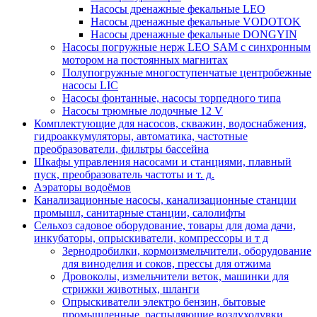
Насосы дренажные фекальные LEO
Насосы дренажные фекальные VODOTOK
Насосы дренажные фекальные DONGYIN
Насосы погружные нерж LEO SAM с синхронным
мотором на постоянных магнитах
Полупогружные многоступенчатые центробежные
насосы LIC
Насосы фонтанные, насосы торпедного типа
Насосы трюмные лодочные 12 V
Комплектующие для насосов, скважин, водоснабжения,
гидроаккумуляторы, автоматика, частотные
преобразователи, фильтры бассейна
Шкафы управления насосами и станциями, плавный
пуск, преобразователь частоты и т. д.
Аэраторы водоёмов
Канализационные насосы, канализационные станции
промышл, санитарные станции, салолифты
Сельхоз садовое оборудование, товары для дома дачи,
инкубаторы, опрыскиватели, компрессоры и т д
Зернодробилки, кормоизмельчители, оборудование
для виноделия и соков, прессы для отжима
Дровоколы, измельчители веток, машинки для
стрижки животных, шланги
Опрыскиватели электро бензин, бытовые
промышленные, распыляющие воздуходувки,