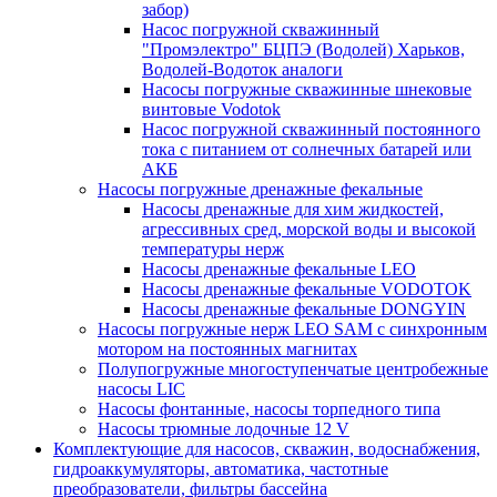
забор)
Насос погружной скважинный
"Промэлектро" БЦПЭ (Водолей) Харьков,
Водолей-Водоток аналоги
Насосы погружные скважинные шнековые
винтовые Vodotok
Насос погружной скважинный постоянного
тока с питанием от солнечных батарей или
АКБ
Насосы погружные дренажные фекальные
Насосы дренажные для хим жидкостей,
агрессивных сред, морской воды и высокой
температуры нерж
Насосы дренажные фекальные LEO
Насосы дренажные фекальные VODOTOK
Насосы дренажные фекальные DONGYIN
Насосы погружные нерж LEO SAM с синхронным
мотором на постоянных магнитах
Полупогружные многоступенчатые центробежные
насосы LIC
Насосы фонтанные, насосы торпедного типа
Насосы трюмные лодочные 12 V
Комплектующие для насосов, скважин, водоснабжения,
гидроаккумуляторы, автоматика, частотные
преобразователи, фильтры бассейна