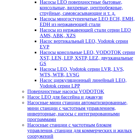
Насосы LEO поверхностные бытовые,
консольные, вихревые, центробежные,
струйные, самовсасывающие и т. д.
Насосы многоступенчатые LEO ECH, EMH,
EDH из нержавеющей стали
Насосы из нержавеющей стали серии LEO
AMS, ABK, XZS
Насос вертикальный LEO, Vodotok серии
EVP
Насосы консольные LEO, VODOTOK серии
XST, LEN, LEP, XSTP, LEZ, двухканальные
GS
Насосы LEO, Vodotok серии LVR, LVS,
WTS, WTR, LVSG
Насос циркуляционный линейный LEO,
Vodotok серии LPP
Поверхностные насосы VODOTOK
Насос LEO для бассейна и джакузи
Насосные мини станции автоматизированные,
мини станции с частотным управлением,
инверторные, насосы с интегрированными
программами
Насосные станции с частотным блоком
управления, станции для коммерческих и жилых
сооружений