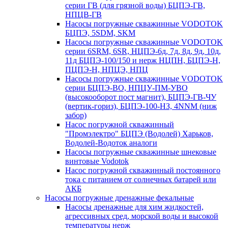
серии ГВ (для грязной воды) БЦПЭ-ГВ,
НПЦВ-ГВ
Насосы погружные скважинные VODOTOK
БЦПЭ, 5SDM, SKM
Насосы погружные скважинные VODOTOK
серии 6SRM, 6SR, НЦПЭ-6д, 7д, 8д, 9д, 10д,
11д БЦПЭ-100/150 и нерж НЦПН, БЦПЭ-Н,
ПЦПЭ-Н, НПЦЭ, НПЦ
Насосы погружные скважинные VODOTOK
серии БЦПЭ-ВО, НПЦУ-ПМ-УВО
(высокооборот пост магнит), БЦПЭ-ГВ-ЧУ
(вертик-гориз), БЦПЭ-100-НЗ, 4NNM (ниж
забор)
Насос погружной скважинный
"Промэлектро" БЦПЭ (Водолей) Харьков,
Водолей-Водоток аналоги
Насосы погружные скважинные шнековые
винтовые Vodotok
Насос погружной скважинный постоянного
тока с питанием от солнечных батарей или
АКБ
Насосы погружные дренажные фекальные
Насосы дренажные для хим жидкостей,
агрессивных сред, морской воды и высокой
температуры нерж