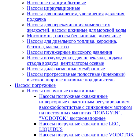
Насосные станции бытовые
Насосы циркуляционные
Насосы для повышения, увеличения давления,
подкачка
Насосы для перекачивания химических
жидкостей, насосы шкивные для морской воды
Мотопомпы, насосы бензиновые, дизельные
Насосы для дизельного топлива, керосина,
бензина, масла, газа
Насосы плунжерные высокого давления
Насосы воздуходувки, для перекачки, подачи
отвода воздуха, вентиляторы осевые
Насосы диафрагменные мембранные
Насосы прогрессивные полостные (шнековые)
высоконапорные шкивные под двигатель
Насосы погружные
Насосы погружные скважинные
Насосы погружные скважинные
инверторные с частотным регулированием
высокооборотистые с синхронным мотором
на постоянных магнитах "DONGYIN",
"VODOTOK" высоконапорные
Насосы погружные скважинные LEO,
LIQUIDUS
Насосы погружные скважинные VODOTOK