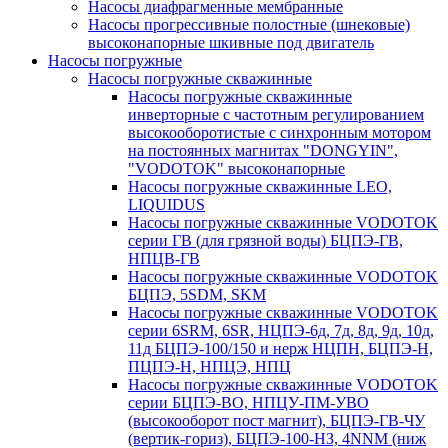
Насосы диафрагменные мембранные
Насосы прогрессивные полостные (шнековые)
высоконапорные шкивные под двигатель
Насосы погружные
Насосы погружные скважинные
Насосы погружные скважинные
инверторные с частотным регулированием
высокооборотистые с синхронным мотором
на постоянных магнитах "DONGYIN",
"VODOTOK" высоконапорные
Насосы погружные скважинные LEO,
LIQUIDUS
Насосы погружные скважинные VODOTOK
серии ГВ (для грязной воды) БЦПЭ-ГВ,
НПЦВ-ГВ
Насосы погружные скважинные VODOTOK
БЦПЭ, 5SDM, SKM
Насосы погружные скважинные VODOTOK
серии 6SRM, 6SR, НЦПЭ-6д, 7д, 8д, 9д, 10д,
11д БЦПЭ-100/150 и нерж НЦПН, БЦПЭ-Н,
ПЦПЭ-Н, НПЦЭ, НПЦ
Насосы погружные скважинные VODOTOK
серии БЦПЭ-ВО, НПЦУ-ПМ-УВО
(высокооборот пост магнит), БЦПЭ-ГВ-ЧУ
(вертик-гориз), БЦПЭ-100-НЗ, 4NNM (ниж