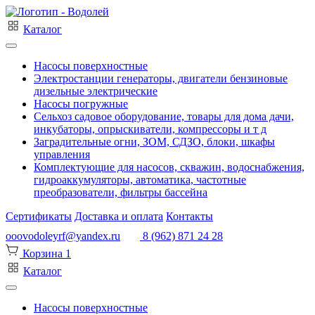
Каталог
Насосы поверхностные
Электростанции генераторы, двигатели бензиновые
дизельные электрические
Насосы погружные
Сельхоз садовое оборудование, товары для дома дачи,
инкубаторы, опрыскиватели, компрессоры и т д
Заградительные огни, ЗОМ, СДЗО, блоки, шкафы
управления
Комплектующие для насосов, скважин, водоснабжения,
гидроаккумуляторы, автоматика, частотные
преобразователи, фильтры бассейна
Сертификаты
Доставка и оплата
Контакты
ooovodoleyrf@yandex.ru
8 (962) 871 24 28
Корзина
1
Каталог
Насосы поверхностные