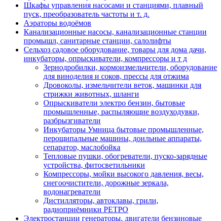
Шкафы управления насосами и станциями, плавный
пуск, преобразователь частоты и т. д.
Аэраторы водоёмов
Канализационные насосы, канализационные станции
промышл, санитарные станции, салолифты
Сельхоз садовое оборудование, товары для дома дачи,
инкубаторы, опрыскиватели, компрессоры и т д
Зернодробилки, кормоизмельчители, оборудование
для виноделия и соков, прессы для отжима
Дровоколы, измельчители веток, машинки для
стрижки животных, шланги
Опрыскиватели электро бензин, бытовые
промышленные, распыляющие воздуходувки,
разбрызгиватели
Инкубаторы Умница бытовые промышленные,
перощипальные машины, доильные аппараты,
сепаратор, маслобойка
Тепловые пушки, обогреватели, пуско-зарядные
устройства, фитосветильники
Компрессоры, мойки высокого давления, весы,
снегоочистители, дорожные зеркала,
водонагреватели
Дистилляторы, автоклавы, грили,
радиоприёмники РЕТРО
Электростанции генераторы, двигатели бензиновые