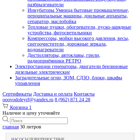
разбрызгиватели
Инкубаторы Умница бытовые промышленные,
перощипальные машины, доильные аппараты,
сепаратор, маслобойка
Тепловые пушки, обогреватели, пуско-зарядные
устройства, фитосветильники
Компрессоры, мойки высокого давления, весы,
снегоочистители, дорожные зеркала,
водонагреватели
Дистилляторы, автоклавы, грили,
радиоприёмники РЕТРО
Электростанции генераторы, двигатели бензиновые
дизельные электрические
Заградительные огни, ЗОМ, СДЗО, блоки, шкафы
управления
Сертификаты
Доставка и оплата
Контакты
ooovodoleyrf@yandex.ru
8 (962) 871 24 28
Корзина
1
Наличие и цену уточняйте
Поиск
товаров
главная
30 литров
НАСОСЫ ПОВЕРХНОСТНЫЕ